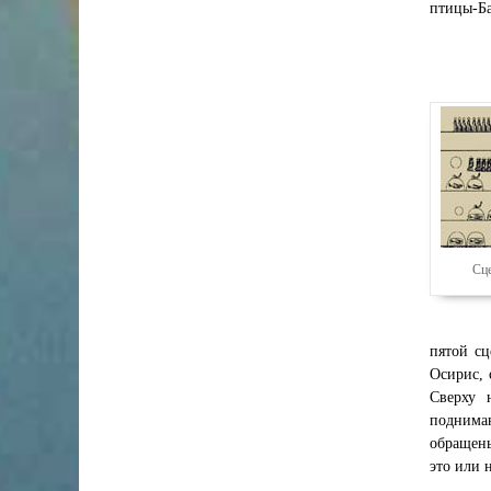
птицы-Ба
Сце
пятой сц
Осирис, 
Сверху 
поднимаю
обращены
это или 