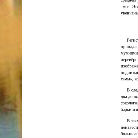
среднем 
змеи. Эт
увенчана
Регис
принадл
мумиями
перевёрн
изображ
поднимае
тьмы», к
В сле
два допо
соколого
барки из
В зак
неизвест
большого