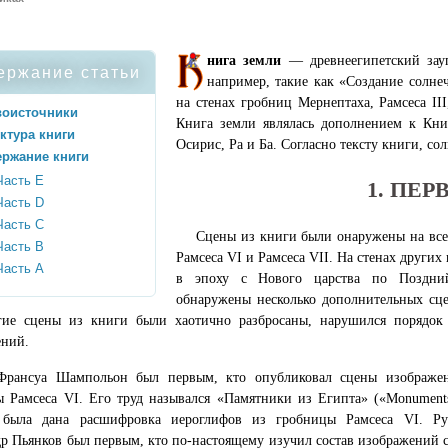
нига земли
— древнеегипетский зауп
ержание статьи
например, такие как «Создание солне
на стенах гробниц Мернептаха, Рамсеса III
воисточники
Книга земли являлась дополнением к Кни
ктура книги
Осирис, Ра и Ба. Согласно тексту книги, со
ржание книги
Часть Е
1. ПЕ
Часть D
Часть C
Сцены из книги были онаружены на все
Часть B
Рамсеса VI и Рамсеса VII. На стенах других
Часть A
в эпоху с Нового царства по Поздни
обнаружены несколько дополнительных сцен
гие сцены из книги были хаотично разбросаны, нарушился порядок
ений.
Франсуа Шампольон был первым, кто опубликовал сцены изображе
 Рамсеса VI. Его труд назывался «Памятники из Египта» («Monuments 
 была дана расшифровка иероглифов из гробницы Рамсеса VI. Ру
р Пьянков был первым, кто по-настоящему изучил состав изображений с