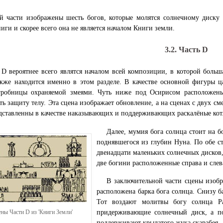
й части изображены шесть богов, которые молятся солнечному диску
ниги и скорее всего она не является началом Книги земли.
3.2. Часть D
 D вероятнее всего являтся началом всей композиции, в которой больш
кже находится именно в этом разделе. В качестве основной фигуры ц
гробницы охраняемой змеями. Чуть ниже под Осирисом расположены
ть защиту телу. Эта сцена изображает обновление, а на сценах с двух с
дставленны в качестве наказывающих и поддерживающих раскалёные кот
Далее, мумия бога солнца стоит на 
поднявшегося из глубин Нуна. По обе ст
двенадцати маленьких солнечных дисков,
две богини расположенные справа и слев
В заключительной части сцены изоб
расположена барка бога солнца. Снизу б
Тот воздают молитвы богу солнца Р
ны Части D из 'Книги Земли'
придерживающие солнечный диск, а по
поддерживают крылатого жука скарабея.