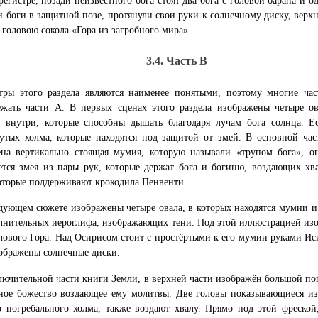
регистре, позади неизвестного бога стоят два бога с головой барана и о
и боги в защитной позе, протянули свои руки к солнечному диску, верхн
 головою сокола «Гора из загробного мира».
3.4. Часть B
тры этого раздела являются наименее понятыми, поэтому многие ча
ежать части А. В первых сценах этого раздела изображены четыре о
 внутри, которые способны дышать благодаря лучам бога солнца. Ес
утых холма, которые находятся под защитой от змей. В основной част
ена вертикально стоящая мумия, которую называли «трупом бога», о
тся змея из пары рук, которые держат бога и богиню, воздающих хв
оторые поддерживают крокодила Пенвенти.
дующем сюжете изображены четыре овала, в которых находятся мумии и
лнительных иероглифа, изображающих тени. Под этой иллюстрацией изо
лового Гора. Над Осирисом стоит с простёртыми к его мумии руками Иси
ображены солнечные диски.
лючительной части книги Земли, в верхней части изображён большой по
ное божество воздающее ему молитвы. Две головы показывающиеся из
 погребального холма, также воздают хвалу. Прямо под этой фреской