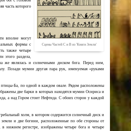
дин бог с головой
яя часть которого
сти вполне могут
вальных формы с
Сцены Частей C и B из 'Книги Земли'
ть также четыре
и этого раздела,
на же являлась и солнечными диском бога. Перед ним,
алу. Позади мумии другая пара рук, именуемая «руками
 птицы-Ба, по одной в каждом овале. Рядом расположены
бражены две барки в которых находятся мумии Осириса и
да, а над Гором стоит Нефтида. С обоих сторон у каждой
гребальный холм, в котором содержится солнечный диск и
 земли и две богини, расположенные по обе стороны от
, в нижнем регистре, изображены четыре бога и четыре