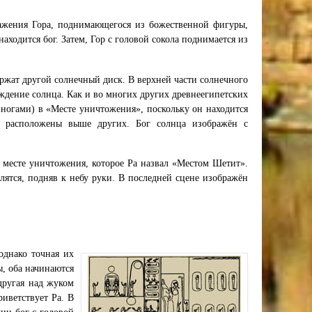
ражения Гора, поднимающегося из божественной фигуры,
аходится бог. Затем, Гор с головой сокола поднимается из
ржат другой солнечный диск. В верхней части солнечного
ждение солнца. Как и во многих других древнеегипетских
 ногами) в «Месте уничтожения», поскольку он находится
и расположены выше других. Бог солнца изображён с
 месте уничтожения, которое Ра назвал «Местом Шетит».
лятся, подняв к небу руки. В последней сцене изображён
однако точная их
ы, оба начинаются
другая над жуком
риветствует Ра. В