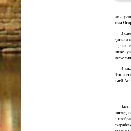
именуемо
тела Оси
В сле
диска из
сценах, 
ниже ур
нескольк
В зак
Это и ес
змей Апо
Часть
последов
с изобра
скарабее