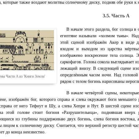
, которые также воздают молитвы солнечному диску, подняв обе руки к 
3.5. Часть A
В начале этого раздела, бог солнца 
египтяне называли «холмом тьмы». Над 
этой сценой изображён Акер в виде д
входом и выходом из царства мёртвы
изображено воскресение тела солнца. 
саркофагов. Голова сокола выглядывает и
лежащий внизу. В следующей сцене изоб
определённым часом ночи. Над головой
ны Части A из 'Книги Земли'
рядом с телом богинь нарисованы иерогл
В начале четвёртой сцены, некоторы
ене, изображён бог, которого справа и слева окружают боги меньшег
справа от него Тефнут и Шу, а слева Хепри и Нут. В шестой сцене и
на этой голове стоит богиня «Разрушительнца», поднявшая вверх 
щиеся из глубины поддерживаю двух богинь, слева богиня востока, а
 лицом к солнечному диску. Считается, что верхний регистр шестой част
нет до конца неизвестно.