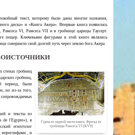
окойный текст, которому были даны многие названия,
чного диска» и «Книга Акера». Впервые книга появилась
, Рамсеса VI, Рамсеса VII и в гробнице царицы Таусерт.
ге пещер. Ключевыми фигурами в этой книге являлись
лнце совершело свой долгий путь через землю бога Акера.
РВОИСТОЧНИКИ
х стенах гробниц
 царских гробниц,
й период, были
, но из-за того,
 сопровождаемых
ний и тексты из
de l'Egypte»), в
Сцена из первой части книги. Фреска из
гробницы Рамсеса VI (KV9)
сский египтолог
 иероглифами , и