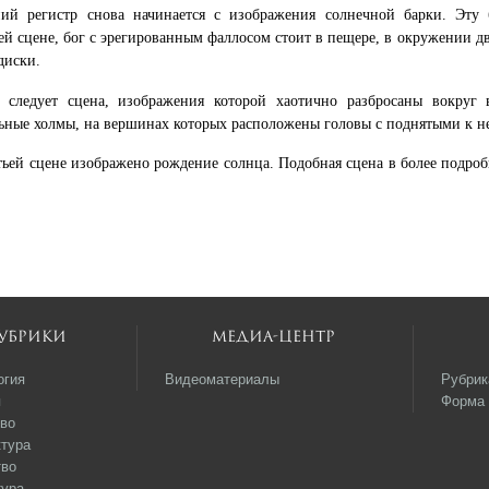
ий регистр снова начинается с изображения солнечной барки. Эту 
й сцене, бог с эрегированным фаллосом стоит в пещере, в окружении дв
диски.
 следует сцена, изображения которой хаотично разбросаны вокруг
ьные холмы, на вершинах которых расположены головы с поднятыми к не
тьей сцене изображено рождение солнца. Подобная сцена в более подроб
убрики
Медиа-центр
огия
Видеоматериалы
Рубрик
я
Форма 
во
тура
тво
тура