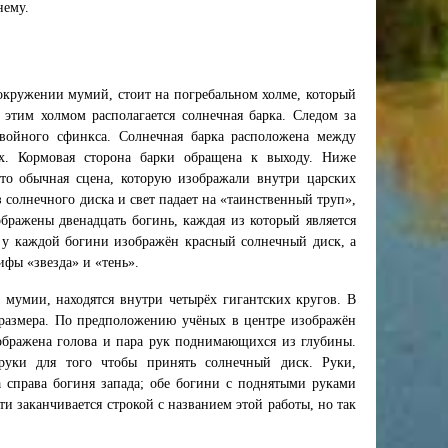
нему.
в окружении мумий, стоит на погребальном холме, который
этим холмом располагается солнечная барка. Следом за
войного сфинкса. Солнечная барка расположена между
х. Кормовая сторона барки обращена к выходу. Ниже
Это обычная сцена, которую изображали внутри царских
з солнечного диска и свет падает на «таинственный труп»,
ражены двенадцать богинь, каждая из который является
 у каждой богини изображён красный солнечный диск, а
ифы «звезда» и «тень».
е мумии, находятся внутри четырёх гигантских кругов. В
о размера. По предположению учёных в центре изображён
зображена голова и пара рук поднимающихся из глубины.
руки для того чтобы принять солнечный диск. Руки,
 справа богиня запада; обе богини с поднятыми руками
и заканчивается строкой с названием этой работы, но так