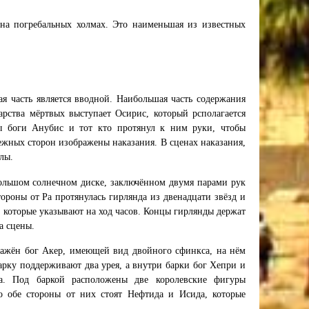
 на погребальных холмах. Это наименьшая из известных
ая часть является вводной. Наибольшая часть содержания
арства мёртвых выступает Осирис, который рсполагается
 боги Анубис и тот кто протянул к ним руки, чтобы
межных сторон изображены наказания. В сценах наказания,
лы.
большом солнечном диске, заключённом двумя парами рук
ороны от Ра протянулась гирлянда из двенадцати звёзд и
 которые указывают на ход часов. Концы гирлянды держат
а сцены.
ражён бог Акер, имеющей вид двойного сфинкса, на нём
арку поддерживают два урея, а внутри барки бог Хепри и
а. Под баркой расположены две королевские фигуры
 обе стороны от них стоят Нефтида и Исида, которые