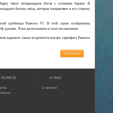
барку тянут четырнадцать богов с головами барана. В
енадцати богинь звёзд, которые направляют в его сторону
 всей гробницы Рамсеса VI. В этой сцене изображены
бу руками. Руки расположены в позе восхваления.
ном варианте также встречается внутри саркофага Рамсеса
Источники
Поиск
О нас
атор
О проекте
поиска