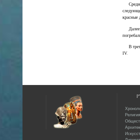
Средн
следующе
красные 
Далее
погребал
В тре
IV.
Р
Хронол
Религи
Общест
Архитек
Искусс
Литера