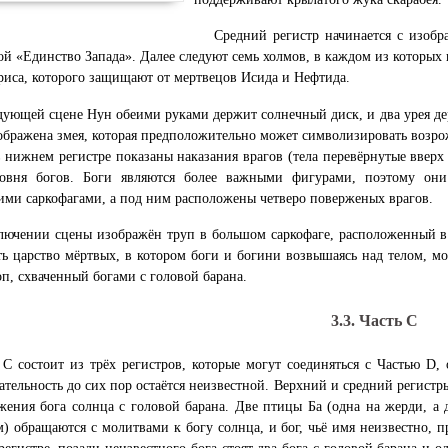
Средний регистр начинается с изоб
й «Единство Запада». Далее следуют семь холмов, в каждом из которых н
риса, которого защищают от мертвецов Исида и Нефтида.
дующей сцене Нун обеими руками держит солнечный диск, и два урея де
ображена змея, которая предположительно может символизировать возро
в нижнем регистре показаны наказания врагов (тела перевёрнутые вверх
овня богов. Боги являются более важными фигурами, поэтому он
ими саркофагами, а под ним расположены четверо поверженых врагов.
лючении сцены изображён труп в большом саркофаге, расположенный в
ть царство мёртвых, в котором боги и богини возвышаясь над телом, мо
п, схваченный богами с головой барана.
3.3. Часть C
 C состоит из трёх регистров, которые могут соединяться с Частью D, 
ательность до сих пор остаётся неизвестной. Верхний и средний регистр
жения бога солнца с головой барана. Две птицы Ба (одна на жерди, а 
м) обращаются с молитвами к богу солнца, и бог, чьё имя неизвестно, п