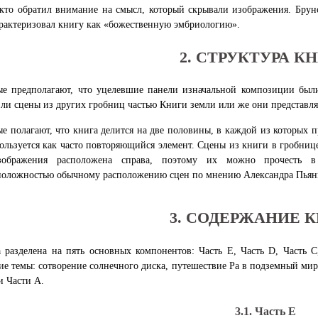
кто обратил внимание на смысл, который скрывали изображения. Брун
арактеризовал книгу как «божественную эмбриологию».
2. СТРУКТУРА К
е предполагают, что уцелевшие панели изначальной композиции были 
 ли сцены из других гробниц частью Книги земли или же они представл
е полагают, что книга делится на две половины, в каждой из которых 
ользуется как часто повторяющийся элемент. Сцены из книги в гробниц
зображения расположена справа, поэтому их можно прочесть в
положностью обычному расположению сцен по мнению Александра Пьян
3. СОДЕРЖАНИЕ 
 разделена на пять основных компонентов: Часть Е, Часть D, Часть С
е темы: сотворение солнечного диска, путешествие Ра в подземный мир 
и Части А.
3.1. Часть Е