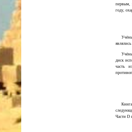
первым, 
году, ох
Учёны
являлись
Учёны
диск исп
часть и
противо
Книга
следующи
Части D 