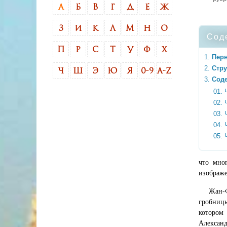
А
Б
В
Г
Д
Е
Ж
З
И
К
Л
М
Н
О
Сод
П
Р
С
Т
У
Ф
Х
Пер
Стру
Ч
Ш
Э
Ю
Я
0-9
A-Z
Соде
что мно
изображ
Жан-
гробницы
котором
Александ