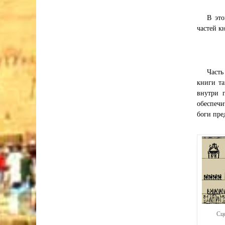
В это
частей к
Часть
книги та
внутри 
обеспечи
боги пре
Сце