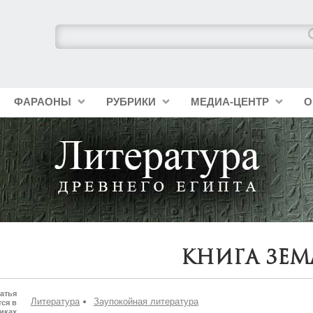
ФАРАОНЫ
РУБРИКИ
МЕДИА-ЦЕНТР
О
Книга Зем
атья
Литература
Заупокойная литература
ся в
иках