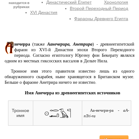
Династический Египет
Хронология
находится в
рубриках
Второй Переходный Период
XVI Династия
Фараоны Древнего Египта
нечерра
(также
Аанечерира, Анетрира
) - древнеегипетский
фараон из XVI-й Династии эпохи Второго Переходного
периода. Согласно египтологу Юргену фон Бекерату являлся
одним из местных гиксосских вассалов в Дельте Нила.
Тронное имя этого правителя известно лишь из одного
обнаруженного скарабея, ныне хранящегося в Британском музее.
Бельше о фараоне Анетрира ничего не известно.
Имя Анечерра из древнеегипетских источников
Аа-нечери-ра
- aA-
Тронное
имя
nTri-ra