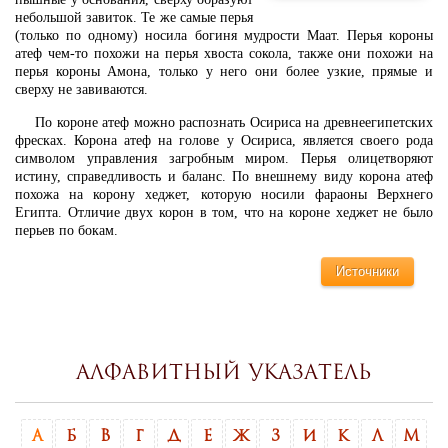
небольшой завиток. Те же самые перья
(только по одному) носила богиня мудрости Маат. Перья короны
атеф чем-то похожи на перья хвоста сокола, также они похожи на
перья короны Амона, только у него они более узкие, прямые и
сверху не завиваются.
По короне атеф можно распознать Осириса на древнеегипетских
фресках. Корона атеф на голове у Осириса, является своего рода
символом управления загробным миром. Перья олицетворяют
истину, справедливость и баланс. По внешнему виду корона атеф
похожа на корону хеджет, которую носили фараоны Верхнего
Египта. Отличие двух корон в том, что на короне хеджет не было
перьев по бокам.
Источники
Алфавитный указатель
А
Б
В
Г
Д
Е
Ж
З
И
К
Л
М