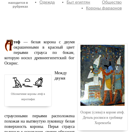
Одежда
Быт египтян
Общество
находится в
рубриках
Короны фараонов
теф
— белая корона с двумя
окрашенными в красный цвет
перьями страуса по бокам,
которую носил древнеегипетский бог
Осирис.
Между
двумя
Обозначение короны атеф в
иероглифах
Осирис (слева) в короне атеф.
страусиными перьями расположена
Деталь росписи в гробнице
похожая на вытянутую луковицу белая
Хоремхеба
поверхность короны. Перья страуса
пышные у основания, сверху образуют