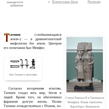
Египетские боги
Религия
находится в
рубриках
атенен
(
«поднимающаяся
земля»
) — в древнеегипетской
мифологии бог земли. Центром
его почитания был Мемфис.
Имя Татенена в иероглифах
Согласно воззрениям египтян,
Татенен создал весь мир, богов и
людей. Кроме того, он обеспечивал
Статуя Рамсеса II и Татенена из
фараонам долгую жизнь. Позже
Мемфиса. Новая глиптотека
Татенен отождествляться с Птахом, из-
Карлсберга. Копенгаген