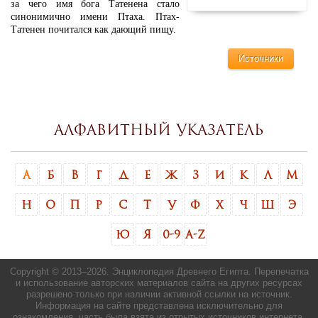
за чего имя бога Татенена стало
синонимично имени Птаха. Птах-
Татенен почитался как дающий пищу.
Источники
Алфавитный указатель
А
Б
В
Г
Д
Е
Ж
З
И
К
Л
М
Н
О
П
Р
С
Т
У
Ф
Х
Ч
Ш
Э
Ю
Я
0-9
A-Z
Copyright © 2013–
2026. Энциклопедия Древнего Египта. Перепечатка
и использование авторских материалов сайта на других ресурсах
разрешено только при наличии активной ссылки на источник.
Информация на сайте представлена исключительно для
ознакомления, часть была взята из отрытых источников интернета.