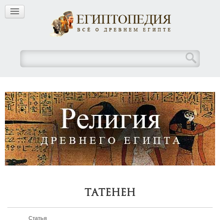
Татенен
Статья