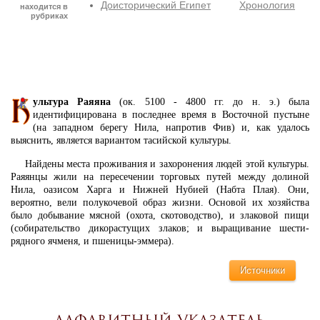
Доисторический Египет
Хронология
находится в
рубриках
ультура Раяяна
(ок. 5100 - 4800 гг. до н. э.) была
идентифицирована в последнее время в Восточной пустыне
(на западном берегу Нила, напротив Фив) и, как удалось
выяснить, является вариантом тасийской культуры.
Найдены места проживания и захоронения людей этой культуры.
Раяянцы жили на пересечении торговых путей между долиной
Нила, оазисом Харга и Нижней Нубией (Набта Плая). Они,
вероятно, вели полукочевой образ жизни. Основой их хозяйства
было добывание мясной (охота, скотоводство), и злаковой пищи
(собирательство дикорастущих злаков; и выращивание шести-
рядного ячменя, и пшеницы-эммера).
Источники