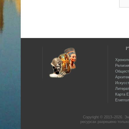
Р
Хронол
Религи
Общест
Архитек
Искусс
Литера
Карта Е
Египтол
Copyright © 2013–
2026. Э
ресурсах разрешено только