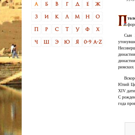
А
Б
В
Г
Д
Е
Ж
З
И
К
Л
М
Н
О
тол
фор
П
Р
С
Т
У
Ф
Х
Сын 
утонувше
Ч
Ш
Э
Ю
Я
0-9
A-Z
Несовер
династи
династи
римских 
Вскор
Юлий Це
XIV дати
С рожден
года про