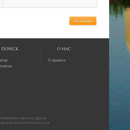
Источники
Поиск
О нас
атор
О проекте
поиска
атериалов сайта на других
ставлена исключительно для