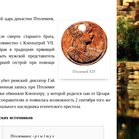
ий царь династии Птолемеев,
е смерти старшего брата,
овместно с Клеопатрой VII.
брак в традициях прявящей
ыть мужской представитель
таршей сестрой при помощи
Птолемей XIV
л убит римский диктатор Гай
ненная запись при Птолемее
ики обвиняли Клеопатру, у которой родился сын от Цезаря.
соправителях и появилась возможность 2 сентября того же
иального наследника египетского престола.
ских источников
Птолемаиос -
p t w l m y s