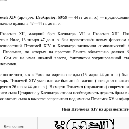
емей XIV
(др.-греч.
Πτολεμαίος
, 60/59 — 44 гг до н. э.) — предпоследн
мально правил в 47—44 гг. до н. э.
Птолемея XII, младший брат Клеопатры VII и Птолемея XIII. Посл
го в Ниле, 13 января 47 до н. э. был провозглашён новым фараоном с
шеннолетний Птолемей XIV и Клеопатра заключили символический 
и Птолемеев, по которым на престоле Египта обязательно должен б
и. Сам он не имел никакой власти, фактически узурпированной с
легионов.
е после того, как в Риме на мартовские иды (15 марта 44 до н. э.) бы
зарь, Птолемей XIV умер или же был лишён жизни (последняя прижиз
руется 26 июня 44 до н. э.). В смерти Птолемея (отравлении) современн
ием сына Цезариона у Клеопатры отпала необходимость держать брата в 
возгласить сына в качестве соправителя под именем Птолемея XV и офиц
Имя Птолемея XIV из древнеегипет
Личное имя