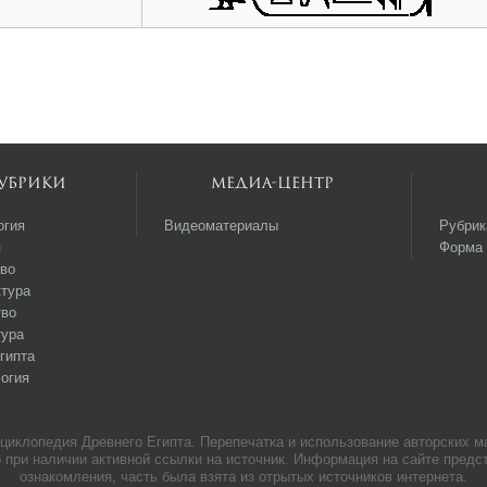
убрики
Медиа-центр
огия
Видеоматериалы
Рубрик
я
Форма 
во
тура
тво
тура
гипта
огия
нциклопедия Древнего Египта. Перепечатка и использование авторских м
 при наличии активной ссылки на источник. Информация на сайте пред
ознакомления, часть была взята из отрытых источников интернета.