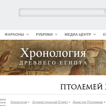
ФАРАОНЫ
РУБРИКИ
МЕДИА-ЦЕНТР
О
Птолемей 
атья
Хронология
Эллинистический Египет
Династия Птолемеев
ся в
иках