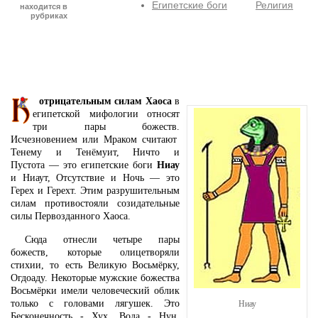
Египетские боги
Религия
находится в
рубриках
отрицательным силам Хаоса
в
египетской мифологии относят
три пары божеств.
Исчезновением или Мраком считают
Тенему и Тенёмуит, Ничто и
Пустота — это египетские боги
Ниау
и Ниаут, Отсутствие и Ночь — это
Герех и Герехт. Этим разрушительным
силам противостояли созидательные
силы Первозданного Хаоса.
Сюда отнесли четыре пары
божеств, которые олицетворяли
стихии, то есть Великую Восьмёрку,
Огдоаду. Некоторые мужские божества
Восьмёрки имели человеческий облик
только с головами лягушек. Это
Ниау
Бесконечность - Хух, Вода - Нун,