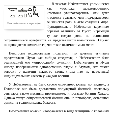
В текстах Небетхетепет упоминается
как «госпожа удовлетворения»,
«госпожа умиротворения» или даже
«госпожа вульвы», чем подчеркивается
ее женская роль в акте создания мира.
Имя Небетхетепет в иероглифах
Функционально Небетхетеп коренным
образом отличить от Иусат, играющей
ту же самую роль, на основании
сохранившихся артефактов не представляется возможным. Однако
не приходится сомневаться, что такое отличие имело место.
Некоторые исследователи полагают, что древние египтяне
представляли Иусат как либидо создателя, а Небетхетепет была
реализацией его «мирородной» функции. Небетхетепет и Иусат
иногда изображаются одновременно рядом с Атумом, что также
говорит о наличии каких-то своих (пока нам не известных)
индивидуальных качеств у каждой богини.
У Небетхетепет не было своего отдельного культа, но, видимо, в
Гелиополе она была достаточно популярной богиней, поскольку
считалась также местным проявлением, ипостасью богини Хатхор.
Однако статус общеегипетской богини она не приобрела, оставшись
одним из гелиопольских божеств.
Небетхетепет обычно изображается в виде женщины с головным