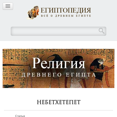
Небетхетепет
Статья