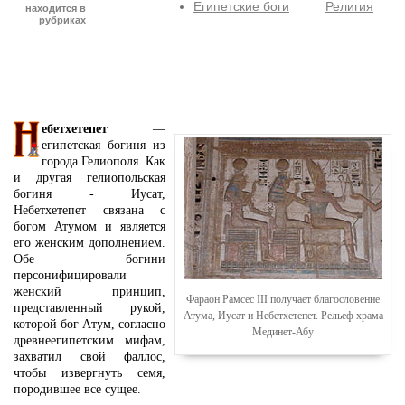
Египетские боги
Религия
находится в
рубриках
ебетхетепет
—
египетская богиня из
города Гелиополя. Как
и другая гелиопольская
богиня - Иусат,
Небетхетепет связана с
богом Атумом и является
его женским дополнением.
Обе богини
персонифицировали
женский принцип,
Фараон Рамсес III получает благословение
представленный рукой,
Атума, Иусат и Небетхетепет. Рельеф храма
которой бог Aтум, согласно
Мединет-Абу
древнеегипетским мифам,
захватил свой фаллос,
чтобы извергнуть семя,
породившее все сущее.