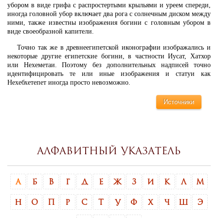
убором в виде грифа с распростертыми крыльями и уреем спереди,
иногда головной убор включает два рога с солнечным диском между
ними, также известны изображения богини с головным убором в
виде своеобразной капители.
Точно так же в древнеегипетской иконографии изображались и
некоторые другие египетские богини, в частности Иусат, Хатхор
или Нехеметаи. Поэтому без дополнительных надписей точно
идентифицировать те или иные изображения и статуи как
Нехебхетепет иногда просто невозможно.
Источники
Алфавитный указатель
А
Б
В
Г
Д
Е
Ж
З
И
К
Л
М
Н
О
П
Р
С
Т
У
Ф
Х
Ч
Ш
Э