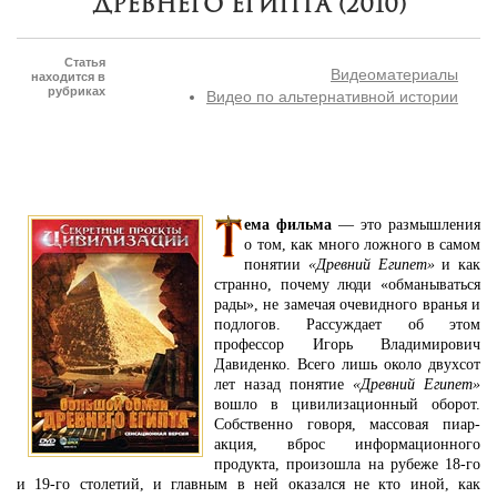
Древнего Египта (2010)
Статья
Видеоматериалы
находится в
рубриках
Видео по альтернативной истории
ема фильма
— это размышления
о том, как много ложного в самом
понятии
«Древний Египет»
и как
странно, почему люди «обманываться
рады», не замечая очевидного вранья и
подлогов. Рассуждает об этом
профессор Игорь Владимирович
Давиденко. Всего лишь около двухсот
лет назад понятие
«Древний Египет»
вошло в цивилизационный оборот.
Собственно говоря, массовая пиар-
акция, вброс информационного
продукта, произошла на рубеже 18-го
и 19-го столетий, и главным в ней оказался не кто иной, как