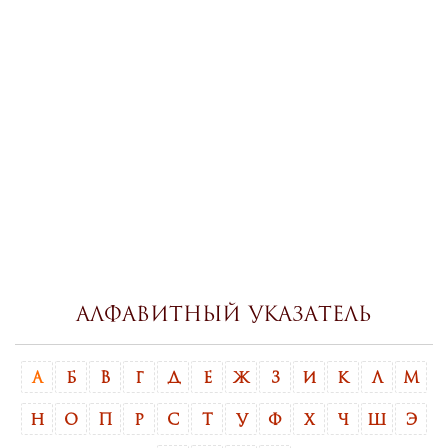
Алфавитный указатель
А
Б
В
Г
Д
Е
Ж
З
И
К
Л
М
Н
О
П
Р
С
Т
У
Ф
Х
Ч
Ш
Э