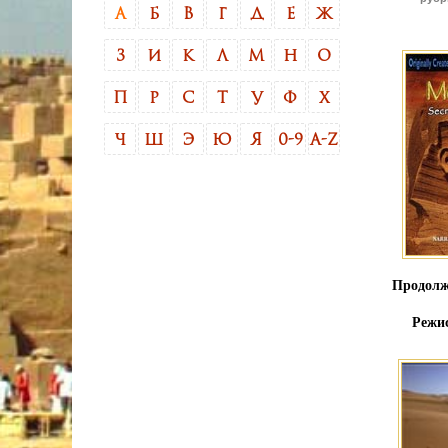
А
Б
В
Г
Д
Е
Ж
З
И
К
Л
М
Н
О
П
Р
С
Т
У
Ф
Х
Ч
Ш
Э
Ю
Я
0-9
A-Z
Продолж
Режис