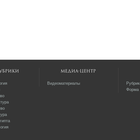
убрики
Медиа-центр
огия
Видеоматериалы
Рубрик
я
Форма 
во
тура
тво
тура
гипта
огия