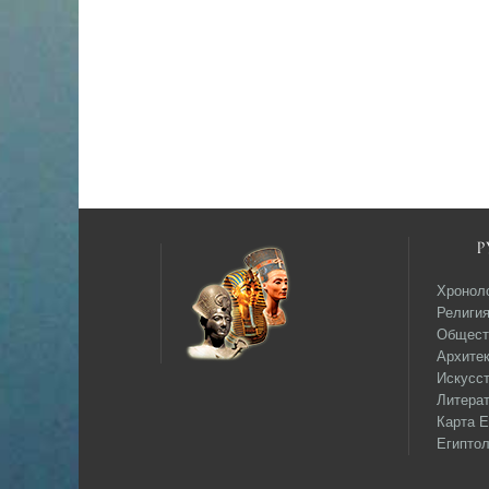
Р
Хронол
Религи
Общест
Архитек
Искусс
Литера
Карта Е
Египтол