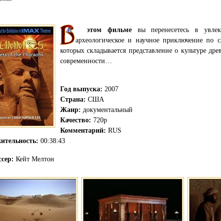
этом фильме
вы перенесетесь в увлек
археологическое и научное приключение по сл
которых складывается представление о культуре дре
современности…
Год выпуска:
2007
Страна:
США
Жанр:
документальный
Качество:
720p
Комментарий:
RUS
ительность:
00:38:43
сер:
Кейт Мелтон