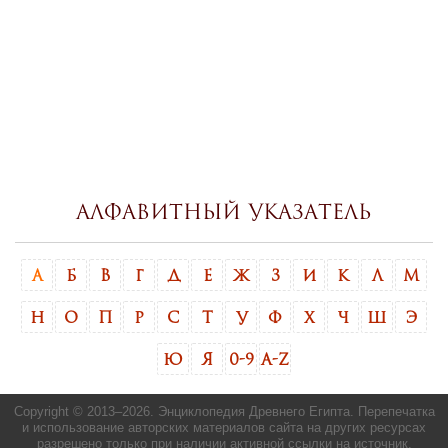
Алфавитный указатель
А
Б
В
Г
Д
Е
Ж
З
И
К
Л
М
Н
О
П
Р
С
Т
У
Ф
Х
Ч
Ш
Э
Ю
Я
0-9
A-Z
Copyright © 2013–
2026. Энциклопедия Древнего Египта. Перепечатка
и использование авторских материалов сайта на других ресурсах
разрешено только при наличии активной ссылки на источник.