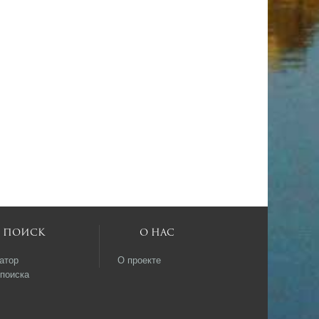
Поиск
О нас
атор
О проекте
поиска