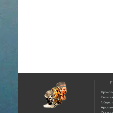
Р
Хронол
Религи
Общест
Архитек
Искусс