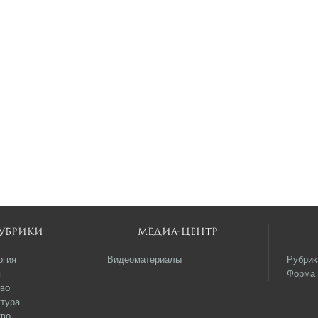
убрики
Медиа-центр
огия
Видеоматериалы
Рубрик
я
Форма 
во
тура
тво