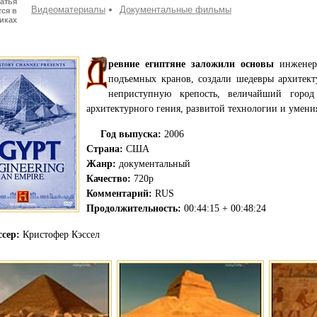
атья
Видеоматериалы
Документальные фильмы
ся в
иках
ревние египтяне заложили основы
инженерн
подъемных кранов, создали шедевры архитект
неприступную крепость, величайший город
архитектурного гения, развитой технологии и умен
Год выпуска:
2006
Страна:
США
Жанр:
документальный
Качество:
720p
Комментарий:
RUS
Продолжительность:
00:44:15 + 00:48:24
сер:
Кристофер Кэссел