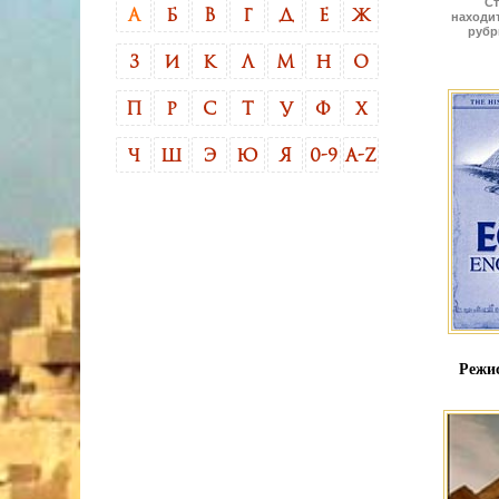
Ст
А
Б
В
Г
Д
Е
Ж
находит
рубр
З
И
К
Л
М
Н
О
П
Р
С
Т
У
Ф
Х
Ч
Ш
Э
Ю
Я
0-9
A-Z
Режис