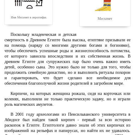
Имя Месхенет в иероглифах
Месхенет
Поскольку младенческая и детская
смертность в Древнем Египте была высока, египтяне призывали ее
на помощь (наряду со многими другими богами и богинями),
чтобы обеспечить успешные роды и жизнеспособность потомства,
от которого зависела впоследствии и их собственная жизнь. В
древнем Египте для супружеских пар было очень важно иметь
детей, особенно сына. Это нужно было не только для того, чтобы
продолжить семейную династию, но и выполнить ритуалы похорон
и гарантировать, что будет сделано все необходимое для
обеспечения благополучной жизни родителей в загробном мире.
Кирпичи, на которых женщина рожала, сидя на корточках или
коленях, выполняли не только практическую задачу, но и играли
роль магических амулетов.
В 2001 году археологами из Пенсильванского университета в
Абидосе был найден такой кирпич - первый за всю историю
раскопок в Египте. Египтологи давно знали об этих кирпичах из
изображений на рельефах и папирусах, но найти их не удавалось.