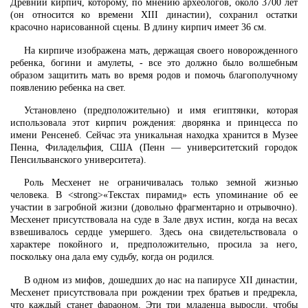
Древний кирпич, которому, по мнению археологов, около 3700 лет
(он относится ко времени XIII династии), сохранил остатки
красочно нарисованной сцены. В длину кирпич имеет 36 см.
На кирпиче изображена мать, держащая своего новорожденного
ребенка, богини и амулеты, - все это должно было волшебным
образом защитить мать во время родов и помочь благополучному
появлению ребенка на свет.
Установлено (предположительно) и имя египтянки, которая
использовала этот кирпич рождения: дворянка и принцесса по
имени Ренсенеб. Сейчас эта уникальная находка хранится в Музее
Пенна, Филадельфия, США (Пенн — университетский городок
Пенсильванского университета).
Роль Месхенет не ограничивалась только земной жизнью
человека. В <strong>«Текстах пирамид» есть упоминание об ее
участии в загробной жизни (довольно фрагментарно и отрывочно).
Месхенет присутствовала на суде в Зале двух истин, когда на весах
взвешивалось сердце умершего. Здесь она свидетельствовала о
характере покойного и, предположительно, просила за него,
поскольку она дала ему судьбу, когда он родился.
В одном из мифов, дошедших до нас на папирусе XII династии,
Месхенет присутствовала при рождении трех братьев и предрекла,
что каждый станет фараоном. Эти три младенца выросли, чтобы