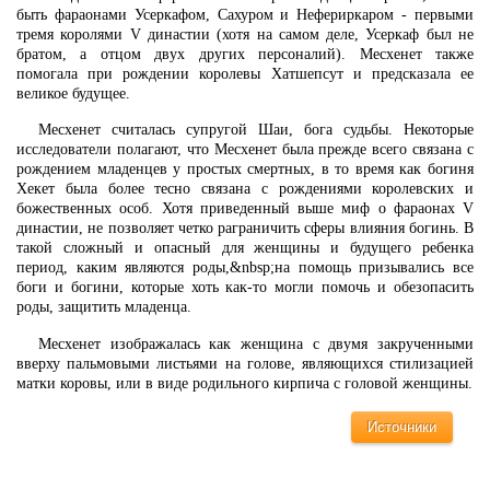
быть фараонами Усеркафом, Сахуром и Нефериркаром - первыми
тремя королями V династии (хотя на самом деле, Усеркаф был не
братом, а отцом двух других персоналий). Месхенет также
помогала при рождении королевы Хатшепсут и предсказала ее
великое будущее.
Meсхенет считалась супругой Шаи, бога судьбы. Некоторые
исследователи полагают, что Месхенет была прежде всего связана с
рождением младенцев у простых смертных, в то время как богиня
Хекет была более тесно связана с рождениями королевских и
божественных особ. Хотя приведенный выше миф о фараонах V
династии, не позволяет четко раграничить сферы влияния богинь. В
такой сложный и опасный для женщины и будущего ребенка
период, каким являются роды,&nbsp;на помощь призывались все
боги и богини, которые хоть как-то могли помочь и обезопасить
роды, защитить младенца.
Месхенет изображалась как женщина с двумя закрученными
вверху пальмовыми листьями на голове, являющихся стилизацией
матки коровы, или в виде родильного кирпича с головой женщины.
Источники