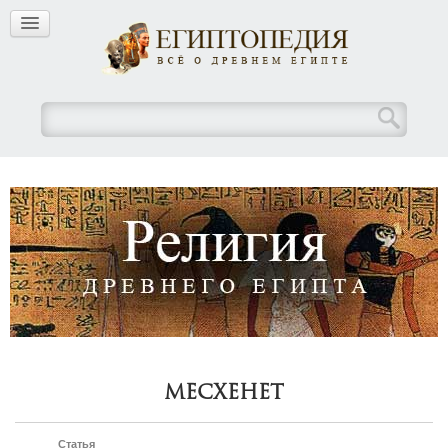
Месхенет
Статья