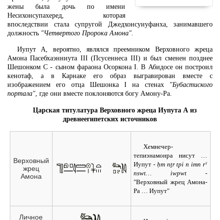
жены была дочь по имени
Несихонсупахеред, которая
впоследствии стала супругой Джедхонсуиуфанха, занимавшего
должность
"Четвертого Пророка Амона".
Иупут А, вероятно, являлся преемником Верховного жреца
Амона Пасебхаэнниута III (Псусеннеса III) и был сменен позднее
Шешонком С - сыном фараона Осоркона I. В Абидосе он построил
кенотаф, а в Карнаке его образ выгравирован вместе с
изображением его отца Шешонка I на стенах
"Бубастиского
портала"
, где они вместе поклоняются богу Амону-Ра.
Царская титулатура Верховного жреца Иупута А из
древнеегипетских источников
Хемнечер-
тепиэнамонра нисут …
Верховный
Иупут
- ḥm nṯr tpi n imn rˁ
жрец
nswt… iwpwt -
Амона
"Верховный жрец Амона-
Ра … Иупут"
Личное