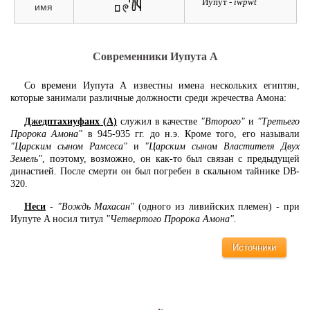
Иупут
- iwpwt
имя
Современники Иупута A
Со времени Иупута А известны имена нескольких египтян,
которые занимали различные должности среди жречества Амона:
Джедптахиуфанх (А)
служил в качестве
"Второго"
и
"Третьего
Пророка Амона"
в 945-935 гг. до н.э. Кроме того, его называли
"Царским сыном Рамсеса"
и
"Царским сыном Властителя Двух
Земель"
, поэтому, возможно, он как-то был связан с предыдущей
династией. После смерти он был погребен в скальном тайнике DB-
320.
Неси
-
"Вождь Махасан"
(одного из ливийских племен) - при
Иупуте A носил титул
"Четвертого Пророка Амона".
Источники