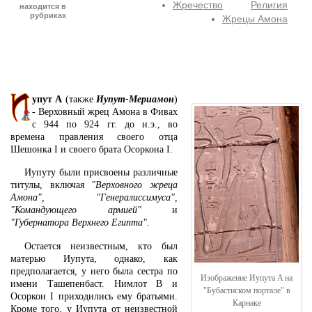
Жречество
Религия
находится в
рубриках
Жрецы Амона
упут А
(также
Иупут-Мериамон
)
- Верховный жрец Амона в Фивах
с 944 по 924 гг. до н.э., во
времена правления своего отца
Шешонка I и своего брата Осоркона I.
Иупуту были присвоены различные
титулы, включая
"Верховного жреца
Амона", "Генералиссимуса",
"Командующего армией"
и
"Губернатора Верхнего Египта".
Остается неизвестным, кто был
матерью Иупута, однако, как
предполагается, у него была сестра по
Изображение Иупута A на
имени Ташепенбаст. Нимлот B и
"Бубастиском портале" в
Осоркон I приходились ему братьями.
Карнаке
Кроме того, у Иупута от неизвестной