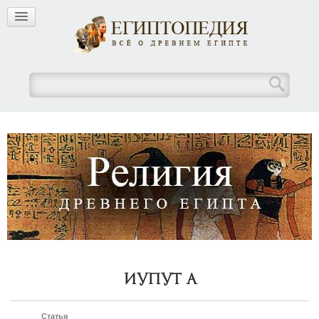
Иупут А
Статья