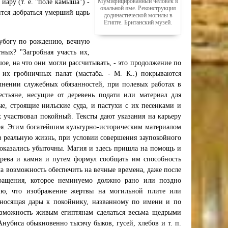
Мумифицированный человек в
иару (т. е. "поле камыша") -
овальной яме. Реконструкция
ится добраться умерший царь
додинастической могилы в
Египте. Британский музей.
лубогу по рождению, вечную
ных? "Загробная участь их,
шое, на что они могли рассчитывать, - это продолжение по
 их гробничных палат (мастаба. - М. К..) покрываются
лнении служебных обязанностей, при полевых работах в
естьяне, несущие от деревень подати или материал для
ые, строящие нильские суда, и пастухи с их песенками и
 участвовал покойный. Тексты дают указания на карьеру
ря. Этим богатейшим культурно-историческим материалом
в реальную жизнь, при условии совершения заупокойного
 оказались убыточны. Магия и здесь пришла на помощь и
ерева и камня и путем формул сообщать им способность
ла возможность обеспечить на вечные времена, даже после
кращения, которое неминуемо должно рано или поздно
ию, что изображение жертвы на могильной плите или
относящая дары к покойнику, названному по имени и по
возможность живым египтянам сделаться весьма щедрыми
нубиса обыкновенно тысячу быков, гусей, хлебов и т. п.