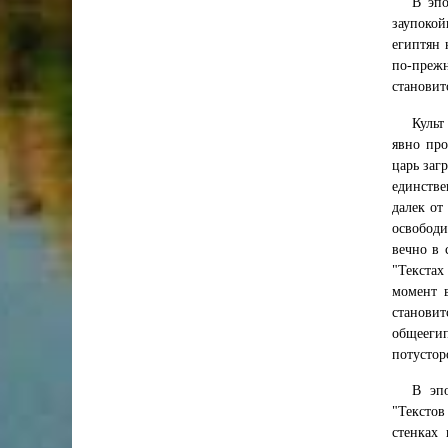
В эпо
заупокой
египтян 
по-прежн
становит
Культ
явно про
царь заг
единстве
далек от
освободи
вечно в 
"Текстах
момент в
становит
общеегип
потустор
В эпо
"Тексто
стенках