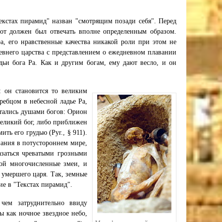
екстах пирамид" назван "смотрящим позади себя". Перед
тот должен был отвечать вполне определенным образом.
а, его нравственные качества никакой роли при этом не
евнего царства с представлением о ежедневном плавании
дьи бога Ра. Как и другим богам, ему дают весло, и он
: он становится то великим
гребцом в небесной ладье Ра,
итались душами богов: Орион
великий бог, либо приближен
ть его грудью (Руr., § 911).
ования в потустороннем мире,
азаться чреватыми грозными
бой многочисленные змеи, и
умершего царя. Так, земные
ие в "Текстах пирамид".
чем затруднительно ввиду
ы как ночное звездное небо,