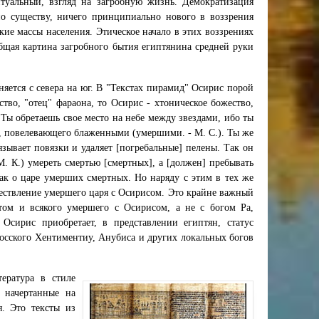
итуальный, взгляд на загробную жизнь. Демократизация
по существу, ничего принципиально нового в воззрения
ие массы населения. Этическое начало в этих воззрениях
бщая картина загробного бытия египтянина средней руки
няется с севера на юг. В "Текстах пирамид" Осирис порой
ство, "отец" фараона, то Осирис - хтоническое божество,
Ты обретаешь свое место на небе между звездами, ибо ты
са, повелевающего блаженными (умершими. - М. С.). Ты же
вязывает повязки и удаляет [погребальные] пелены. Так он
. К.) умереть смертью [смертных], а [должен] пребывать
 как о царе умерших смертных. Но наряду с этим в тех же
ествление умершего царя с Осирисом. Это крайне важный
том и всякого умершего с Осирисом, а не с богом Ра,
Осирис приобретает, в представлении египтян, статус
досского Хентиментиу, Анубиса и других локальных богов
тература в стиле
, начертанные на
. Это тексты из