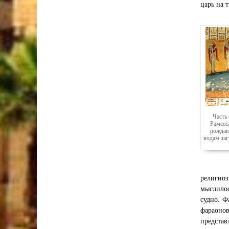
царь на 
Часть 
Рамсеса
рождаю
водам заг
религиоз
мыслилос
судно. Ф
фараонов
предста