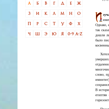
А
Б
В
Г
Д
Е
Ж
З
И
К
Л
М
Н
О
зуч
име
П
Р
С
Т
У
Ф
Х
Однако, 
так сказ
Ч
Ш
Э
Ю
Я
0-9
A-Z
дошли ли
было пис
косвенны
Хотел
умерших
отдален
многочи
слово, п
иминтит)
сохранил
В истори
египтян 
горизонт