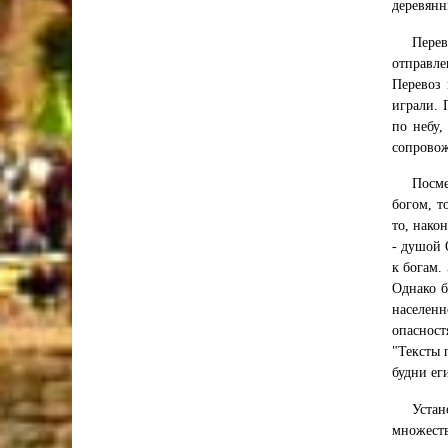
деревянн
Перев
отправле
Перевоз 
играли. 
по небу,
сопровож
Посме
богом, т
то, нако
- душой 
к богам.
Однако б
населен
опасност
"Тексты 
будни ег
Уста
множеств