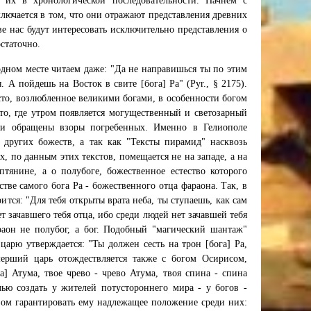
 их в хронологической последовательности. Начнем с
лючается в том, что они отражают представления древних
аве нас будут интересовать исключительно представления о
статочно.
одном месте читаем даже: "Да не направишься ты по этим
 А пойдешь на Восток в свите [бога] Ра" (Руr., § 2175).
есто, возлюбленное великими богами, в особенности богом
сто, где утром появляется могущественный и светозарный
ыли обращены взоры погребенных. Именно в Гелиополе
 других божеств, а так как "Тексты пирамид" насквозь
, по данным этих текстов, помещается не на западе, а на
птянине, а о полубоге, божественное естество которого
тве самого бога Pa - божественного отца фараона. Так, в
тся: "Для тебя открыты врата неба, ты ступаешь, как сам
т зачавшего тебя отца, ибо среди людей нет зачавшей тебя
араон не полубог, а бог. Подобный "магический шантаж"
арю утверждается: "Ты должен сесть на трон [бога] Ра,
Умерший царь отождествляется также с богом Осирисом,
 Атума, твое чрево - чрево Атума, твоя спина - спина
лью создать у жителей потустороннего мира - у богов -
зом гарантировать ему надлежащее положение среди них: