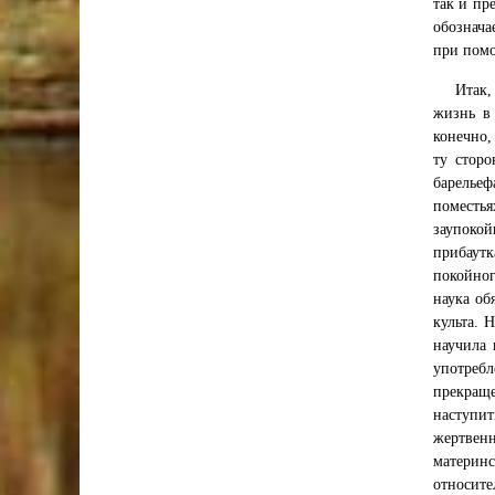
так и пр
обознача
при помо
Итак,
жизнь в 
конечно,
ту сторо
барельеф
поместья
заупокой
прибаутк
покойног
наука об
культа. 
научила 
употребл
прекращ
наступи
жертвенн
материнс
относите