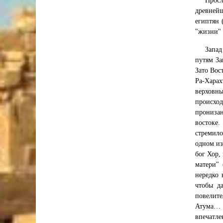
Просл
древнейш
египтян 
"жизни" 
Запад
путям За
Зато Вос
Ра-Харах
верховн
происход
пронизан
востоке.
стремило
одном из
бог Хор,
матери" 
нередко 
чтобы да
повелите
Атума… н
впечатле