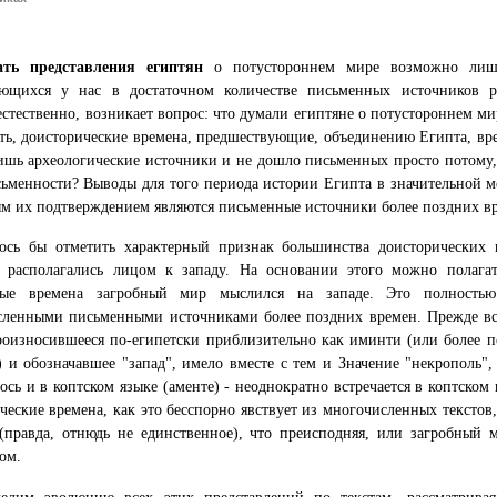
ать представления египтян
о потустороннем мире возможно лиш
ющихся у нас в достаточном количестве письменных источников р
естественно, возникает вопрос: что думали египтяне о потустороннем м
ать, доисторические времена, предшествующие, объединению Египта, вре
шь археологические источники и не дошло письменных просто потому, 
ьменности? Выводы для того периода истории Египта в значительной м
м их подтверждением являются письменные источники более поздних в
ось бы отметить характерный признак большинства доисторических 
 располагались лицом к западу. На основании этого можно полагат
ные времена загробный мир мыслился на западе. Это полностью
сленными письменными источниками более поздних времен. Прежде вс
роизносившееся по-египетски приблизительно как иминти (или более п
 и обозначавшее "запад", имело вместе с тем и Значение "некрополь",
ось и в коптском языке (аменте) - неоднократно встречается в коптском 
ческие времена, как это бесспорно явствует из многочисленных тексто
(правда, отнюдь не единственное), что преисподняя, или загробный ми
ом.