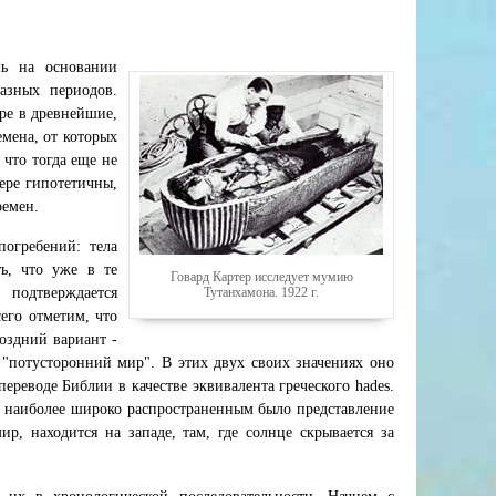
ь на основании
азных периодов.
ире в древнейшие,
мена, от которых
что тогда еще не
ере гипотетичны,
ремен.
погребений: тела
ь, что уже в те
Говард Картер исследует мумию
Тутанхамона. 1922 г.
 подтверждается
его отметим, что
оздний вариант -
 "потусторонний мир". В этих двух своих значениях оно
переводе Библии в качестве эквивалента греческого hades.
в, наиболее широко распространенным было представление
р, находится на западе, там, где солнце скрывается за