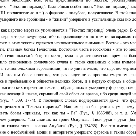
едим эволюцию всех этих представлений по текстам, рассматривая
их - "Текстов пирамид". Важнейшая особенность "Текстов пирамид" зак
(III тысячелетие до н.э.) о фараоне - полубоге, получеловеке. В этой гл
умершего вне гробницы - о "жизни" умершего в усыпальнице сказано до
 как царство мертвых упоминается в "Текстах пирамид" очень редко. В 
пада, которые ведут туда, ибо направляющиеся по ним не возвращаются.
току в этих текстах уделяется исключительное внимание. Восток - это м
ти, главным богом Гелиополя. Восточная часть небосклона - это то ме
ый гелиопольский бог, то место, куда в доисторические времена б
ило становление солнечного культа и тесно связанных с ним культов
ы гелиопольскими верованиями, то не удивительно, что царство мертвых
 И это тем более понятно, что речь идет не о простом смертном еги
сь к пребыванию в обществе великих богов, и в первую очередь в общес
 магических изречении текстов, обращенных к умершему фараону, говори
 как лежащий шакал, скрывший свой образ от врагов, ибо среди людей не
(Руr., § 309, 1774). В последних словах подчеркивается даже, что ф
встречается в "Текстах пирамид". Например, в обращении к умершему ц
вать богам -приказы, так как ты - Ра" (Руr., § 1686/88), и т. д. 
лем умерших: "Ты сидишь на троне Осириса… Твои руки - руки [бога]
о голова твоя - голова Анубиса" (Руr., § 134/35). Все это имело це
ние о необычайной мощи и авторитете умершего фараона и таким обра