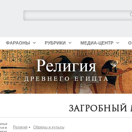
ФАРАОНЫ
РУБРИКИ
МЕДИА-ЦЕНТР
О
Загробный
атья
Религия
Обряды и культы
ся в
иках