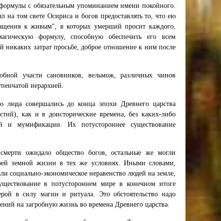
й формулы с обязательным упоминанием имени покойного.
 на том свете Осириса и богов предоставлять то, что ею
бращения к живым", в которых умерший просит каждого,
магическую формулу, способную обеспечить его всем
й никаких затрат просьбе, доброе отношение к ним после
обной участи сановников, вельмож, различных чинов
упенчатой иерархией.
го люда совершались до конца эпохи Древнего царства
тий), как и в доисторические времена, без каких-либо
ий и мумификации. Их потустороннее существование
 смерти ожидало общество богов, остальные же могли
оей земной жизни в тех же условиях. Иными словами,
али социально-экономическое неравенство людей на земле,
уществование в потустороннем мире в конечном итоге
рой в силу магии и ритуала. Это обстоятельство надо
рений на загробную жизнь во времена Древнего царства.