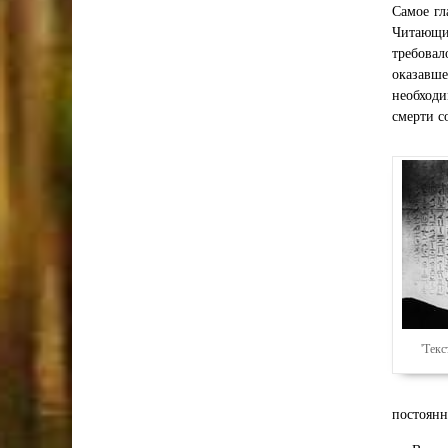
Самое гл
Читающий
требовал
оказавш
необходи
смерти с
'Текс
постоянн