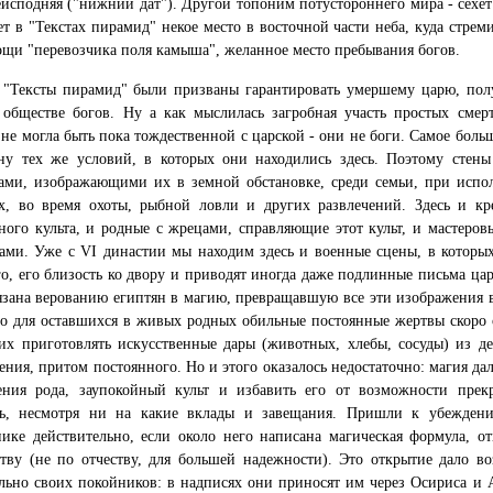
еисподняя ("нижний дат"). Другой топоним потустороннего мира - сехет 
ет в "Текстах пирамид" некое место в восточной части неба, куда стрем
щи "перевозчика поля камыша", желанное место пребывания богов.
 "Тексты пирамид" были призваны гарантировать умершему царю, по
обществе богов. Ну а как мыслилась загробная участь простых смерт
 не могла быть пока тождественной с царской - они не боги. Самое боль
ну тех же условий, в которых они находились здесь. Поэтому стены
ами, изображающими их в земной обстановке, среди семьи, при испо
х, во время охоты, рыбной ловли и других развлечений. Здесь и кр
ного культа, и родные с жрецами, справляющие этот культ, и мастеров
ами. Уже с VI династии мы находим здесь и военные сцены, в которых
о, его близость ко двору и приводят иногда даже подлинные письма ца
язана верованию египтян в магию, превращавшую все эти изображения 
Но для оставшихся в живых родных обильные постоянные жертвы скоро
их приготовлять искусственные дары (животных, хлебы, сосуды) из д
ения, притом постоянного. Но и этого оказалось недостаточно: магия да
ения рода, заупокойный культ и избавить его от возможности пре
ть, несмотря ни на какие вклады и завещания. Пришли к убежден
ике действительно, если около него написана магическая формула, 
тву (не по отчеству, для большей надежности). Это открытие дало 
льно своих покойников: в надписях они приносят им через Осириса и А