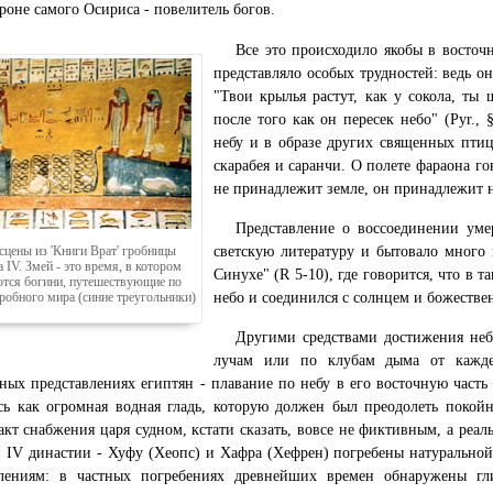
троне самого Осириса - повелитель богов.
Все это происходило якобы в восточн
представляло особых трудностей: ведь он
"Твои крылья растут, как у сокола, ты 
после того как он пересек небо" (Руr.,
небу и в образе других священных птиц 
скарабея и саранчи. О полете фараона го
не принадлежит земле, он принадлежит не
Представление о воссоединении уме
сцены из 'Книги Врат' гробницы
светскую литературу и бытовало много
 IV. Змей - это время, в котором
Синухе" (R 5-10), где говорится, что в т
тся богини, путешествующие по
робного мира (синие треугольники)
небо и соединился с солнцем и божествен
Другими средствами достижения неб
лучам или по клубам дыма от кажде
ных представлениях египтян - плавание по небу в его восточную часть
ь как огромная водная гладь, которую должен был преодолеть покой
акт снабжения царя судном, кстати сказать, вовсе не фиктивным, а реа
 IV династии - Хуфу (Хеопс) и Хафра (Хефрен) погребены натуральной
влениям: в частных погребениях древнейших времен обнаружены г