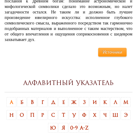
послания к древним богам: понимание астрономической и
мифологической символики сделало это возможным, но налет
загадочности остался. Не таким ли и должно быть лучшее
произведение ювелирного искусства: исполненное глубокого
символического смысла, выраженного посредством так гармонично
подобранных материалов и выполненное с таким мастерством, что
от общего впечатления и ощущения соприкосновения с шедевром
захватывает дух.
Источники
Алфавитный указатель
А
Б
В
Г
Д
Е
Ж
З
И
К
Л
М
Н
О
П
Р
С
Т
У
Ф
Х
Ч
Ш
Э
Ю
Я
0-9
A-Z