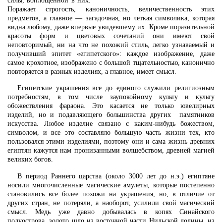
силы, воплощенной в них.
Поражает строгость, каноничность, величественность этих
предметов, а главное — загадочная, но четкая символика, которая
видна любому, даже впервые увидевшему их. Кроме поразительной
красоты форм и цветовых сочетаний они имеют свой
неповторимый, ни на что не похожий стиль, легко узнаваемый и
получивший эпитет «египетского»: каждое изображение, даже
самое крохотное, изображено с большой тщательностью, канонично
повторяется в разных изделиях, а главное, имеет смысл.
Египетские украшения все до единого служили религиозным
потребностям, в том числе заупокойному культу и культу
обожествления фараона. Это касается не только ювелирных
изделий, но и подавляющего большинства других памятников
искусства. Любое изделие связано с каким-нибудь божеством,
символом, и все это составляло большую часть жизни тех, кто
пользовался этими изделиями, поэтому они и сама жизнь древних
египтян кажутся нам пронизанными волшебством, древней магией
великих богов.
В период Раннего царства (около 3000 лет до н.э.) египтяне
носили многочисленные магические амулеты, которые постепенно
становились все более похожи на украшения, но, в отличие от
других стран, не потеряли, а наоборот, усилили свой магический
смысл. Медь уже давно добывалась в копях Синайского
полуострова, золото шло из восточной части Нильской долины, из