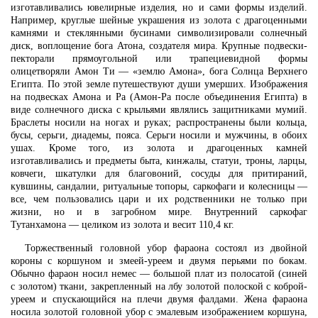
изготавливались ювелирные изделия, но и сами формы изделий.
Например, круглые шейные украшения из золота с драгоценными
камнями и стеклянными бусинами символизировали солнечный
диск, воплощение бога Атона, создателя мира. Крупные подвески-
пекторали прямоугольной или трапециевидной формы
олицетворяли Амон Ти — «землю Амона», бога Солнца Верхнего
Египта. По этой земле путешествуют души умерших. Изображения
на подвесках Амона и Ра (Амон-Ра после объединения Египта) в
виде солнечного диска с крыльями являлись защитниками мумий.
Браслеты носили на ногах и руках; распространены были кольца,
бусы, серьги, диадемы, пояса. Серьги носили и мужчины, в обоих
ушах. Кроме того, из золота и драгоценных камней
изготавливались и предметы быта, кинжалы, статуи, троны, ларцы,
ковчеги, шкатулки для благовоний, сосуды для притираний,
кувшины, сандалии, ритуальные топоры, саркофаги и колесницы —
все, чем пользовались цари и их родственники не только при
жизни, но и в загробном мире. Внутренний саркофаг
Тутанхамона — целиком из золота и весит 110,4 кг.
Торжественный головной убор фараона состоял из двойной
короны с коршуном и змеей-уреем и двумя перьями по бокам.
Обычно фараон носил немес — большой плат из полосатой (синей
с золотом) ткани, закрепленный на лбу золотой полоской с коброй-
уреем и спускающийся на плечи двумя фалдами. Жена фараона
носила золотой головной убор с эмалевым изображением коршуна,