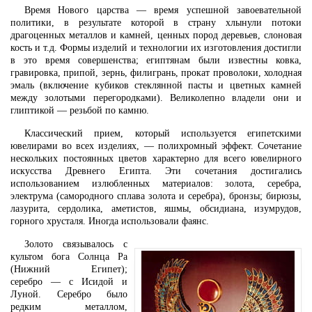
Время Нового царства — время успешной завоевательной
политики, в результате которой в страну хлынули потоки
драгоценных металлов и камней, ценных пород деревьев, слоновая
кость и т.д. Формы изделий и технологии их изготовления достигли
в это время совершенства; египтянам были известны ковка,
гравировка, припой, зернь, филигрань, прокат проволоки, холодная
эмаль (включение кубиков стеклянной пасты и цветных камней
между золотыми перегородками). Великолепно владели они и
глиптикой — резьбой по камню.
Классический прием, который используется египетскими
ювелирами во всех изделиях, — полихромный эффект. Сочетание
нескольких постоянных цветов характерно для всего ювелирного
искусства Древнего Египта. Эти сочетания достигались
использованием излюбленных материалов: золота, серебра,
электрума (самородного сплава золота и серебра), бронзы; бирюзы,
лазурита, сердолика, аметистов, яшмы, обсидиана, изумрудов,
горного хрусталя. Иногда использовали фаянс.
Золото связывалось с
культом бога Солнца Ра
(Нижний Египет);
серебро — с Исидой и
Луной. Серебро было
редким металлом,