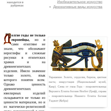
Изобразительное искусство
находится в
рубриках
Декоративные виды искусства
олгие годы не только
европейцы,
но и
сами египтяне не
знали, что обозначают
иероглифы и сложные
рисунки в египетских
храмах и на
древнеегипетских
изделиях. Имело значение
только золото, язык
Украшение. Золото, сердолик, бирюза, цветная
которого понятен всем.
паста; инкрустация (Национальный музей,
Однако ценность
Каир). Слева от глаза Гора - покровительница
древнеегипетских
Верхнего Египта богиня Нехбет (Гриф), справа
ювелирных изделий
- покровительница Нижнего Египта богиня
складывается не только из
Уаджит (Кобра)
ценности материалов, но и
из магически-религиозной