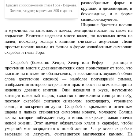
разнообразных форм: и
Браслет с изображением глаза Гора - Веджата.
круглые, и дисковидные, и
Золото, лазурит, корнелиан. 890 г. до н.э.
бочковидные, и в форме
символов-амулетов.
Широкие браслеты носили
и мужчины: на запястьях и плечах, женщины носили их также на
лодыжках. Египтяне надевали много колец, по несколько штук на
палец, поскольку кольца с камнями считались амулетами. Люди
простые носили кольца из фаянса в форме излюбленных символов:
скарабея и глаза Гора.
Скарабей (божество Хепри, Хепер или Кефер — разница в
прочтении многих древнеегипетских слов проистекает от того, что
гласные на письме не обозначались, и восстановить звуковой облик
слова достаточно сложно) — наиболее популярный символ,
изображения которого встречаются практически на всех ювелирных
изделиях древних египтян. Они находили в жуке, неутомимо
катящем навозный шарик, сходство с движением солнца по небу,
поэтому скарабей считался символом восходящего, утреннего
солнца и воскрешения души. Скарабей с крыльями и огненным
шаром в лапках становится символом нового, молодого Солнца
весны, которое побеждает тьму и вновь воскресает, давая толчок
новой жизни. Этот амулет обязательно клали в саркофаг, чтобы
умерший мог возродиться к новой жизни. Чаще всего скарабеев
вырезали из лазурита, считавшегося магическим камнем. На