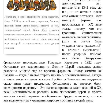
девятнадцати лет,
примерно в 1342 году до
н.э., и не оставив после
себя живых потомков. Этот
Пектораль в виде священного жука-скарабея.
молодой фараон так
Около 1350 до н. э. Золото, сердолик, бирюза,
прославился в ХХ веке
полевой шпат, ляпис-лазурь. Высота 15 см.
только потому, что его
Национальный музей, Каир. Жук считался
гробница единственная
символом возрождения и бессмертия. Часто он
оказалась неразграбленной
изображался катящим перед собой навозный
(хотя и оттуда была
шар, который ассоциировался с восходящим
украдена часть украшений)
солнцем
в течение тысячелетий;
после упорных поисков
она была обнаружена
британским исследователем Говардом Картером в 1922 году.
Остальные же захоронения в Долине Царей оказались давно
разорены, многие еще во времена фараонов, иногда самими же
царями — когда с целью стереть память о предшественнике, а когда
и из-за нехватки денег в казне. Гробница Тутанхамона содержала
около пяти тысяч предметов, большинство из которых были
ювелирными изделиями. Эта находка признана самой важной в ХХ
веке; исключительная роскошь быта египетских царей и просто
знатных людей поражает воображение. Трудно поверить, что все
эти великолепные украшения запросто носились каждый день.