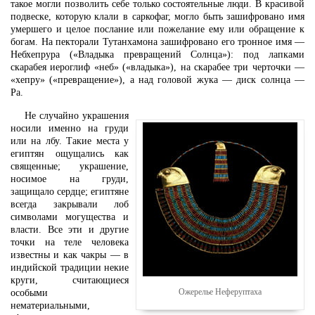
такое могли позволить себе только состоятельные люди. В красивой
подвеске, которую клали в саркофаг, могло быть зашифровано имя
умершего и целое послание или пожелание ему или обращение к
богам. На пекторали Тутанхамона зашифровано его тронное имя —
Небхепрура («Владыка превращений Солнца»): под лапками
скарабея иероглиф «неб» («владыка»), на скарабее три черточки —
«хепру» («превращение»), а над головой жука — диск солнца —
Ра.
Не случайно украшения
носили именно на груди
или на лбу. Такие места у
египтян ощущались как
священные; украшение,
носимое на груди,
защищало сердце; египтяне
всегда закрывали лоб
символами могущества и
власти. Все эти и другие
точки на теле человека
известны и как чакры — в
индийской традиции некие
круги, считающиеся
Ожерелье Неферуптаха
особыми
нематериальными,