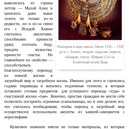
вывозилось из страны
хеттов — Малой Азии и
ценилось даже выше
золота не только из-за
редкости, но и из-за связи
его с Исидой. Камни
считались амулетами,
способными принести
удачу, отогнать беду,
Пектораль в виде сокола. Около 1334 — 1328
придать мужества,
до н. э. Золото, лазурит, сердолик, бирюза,
принести счастье. Но
обсидиан, стекло. Ширина 12,6 см.
главнейшее их свойство —
Египетский музей, Каир
способствовать
благополучному переходу
из земной жизни в
загробный мир и загробную жизнь. Именно для этого и строились
годами пирамиды и копались подземные туннели, в которых
оставлено столько предметов: для успешного перехода «туда» и
счастливой жизни «там». Конечно, простые граждане не могли себе
позволить построить огромные усыпальницы, но и они делали все,
что считалось необходимым, чтобы переход в загробный мир
осуществился: использовали амулеты из камней-самоцветов с
иероглифами.
Культовое значение имели не только материалы, из которых