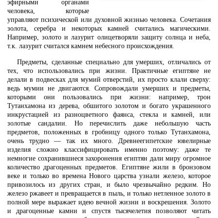
эфирными органами
человека, которые
управляют психической или духовной жизнью человека. Сочетания
золота, серебра и некоторых камней считались магическими.
Например, золото и лазурит олицетворяли защиту солнца и неба,
т.к. лазурит считался камнем небесного происхождения.
Предметы, сделанные специально для умерших, отличались от
тех, что использовались при жизни. Практичные египтяне не
делали в подвесках для мумий отверстий, их просто клали сверху:
ведь мумии не двигаются. Сопровождали умерших и предметы,
которыми они пользовались при жизни: например, трон
Тутанхамона из дерева, обшитого золотом и богато украшенного
инкрустацией из разноцветного фаянса, стекла и камней, или
золотые сандалии. Но перечислить даже небольшую часть
предметов, положенных в гробницу одного только Тутанхамона,
очень трудно — так их много. Древнеегипетские ювелирные
изделия сложно классифицировать именно поэтому: даже те
немногие сохранившиеся захоронения египтян дали миру огромное
количество драгоценных предметов. Египтяне жили в бронзовом
веке и только во времена Нового царства узнали железо, которое
привозилось из других стран, и было чрезвычайно редким. Но
железо ржавеет и превращается в пыль, и только нетленное золото в
полной мере выражает идею вечной жизни и воскрешения. Золото
и драгоценные камни и спустя тысячелетия позволяют читать