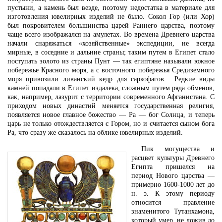
пустыни, а камень был везде, поэтому недостатка в материале для
изготовления ювелирных изделий не было. Сокол Гор (или Хор)
был покровителем большинства царей Раннего царства, поэтому
чаще всего изображался на амулетах. Во времена Древнего царства
начали снаряжаться «хозяйственные» экспедиции, не всегда
мирные, в соседние и дальние страны; таким путем в Египет стало
поступать золото из страны Пунт — так египтяне называли южное
побережье Красного моря, а с восточного побережья Средиземного
моря привозили ливанский кедр для саркофагов. Редкие виды
камней попадали в Египет издалека, сложным путем ряда обменов,
как, например, лазурит с территории современного Афганистана. С
приходом новых династий меняется государственная религия,
появляется новое главное божество — Ра — бог Солнца, и теперь
царь не только отождествляется с Гором, но и считается сыном бога
Ра, что сразу же сказалось на облике ювелирных изделий.
Пик могущества и
расцвет культуры Древнего
Египта пришелся на
период Нового царства —
примерно 1600-1000 лет до
н. э. К этому периоду
относится правление
знаменитого Тутанхамона,
который умер, не дожив до