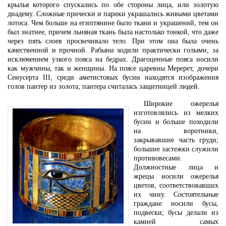
крылья которого спускались по обе стороны лица, или золотую
диадему. Сложные прически и парики украшались живыми цветами
лотоса. Чем больше на египтянине было ткани и украшений, тем он
был знатнее, причем льняная ткань была настолько тонкой, что даже
через пять слоев просвечивало тело. При этом она была очень
качественной и прочной. Рабыни ходили практически голыми, за
исключением узкого пояса на бедрах. Драгоценные пояса носили
как мужчины, так и женщины. На поясе царевны Меререт, дочери
Сенусерта III, среди аметистовых бусин находятся изображения
голов пантер из золота; пантера считалась защитницей людей.
Широкие ожерелья
изготовлялись из мелких
бусин и больше походили
на воротники,
закрывавшие часть груди;
большие застежки служили
противовесами.
Должностные лица и
жрецы носили ожерелья
цветов, соответствовавших
их чину. Состоятельные
граждане носили бусы,
подвески; бусы делали из
камней самых