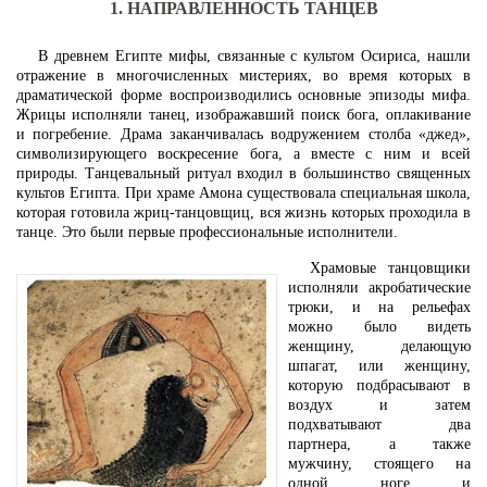
1. НАПРАВЛЕННОСТЬ ТАНЦЕВ
В древнем Египте мифы, связанные с культом Осириса, нашли
отражение в многочисленных мистериях, во время которых в
драматической форме воспроизводились основные эпизоды мифа.
Жрицы исполняли танец, изображавший поиск бога, оплакивание
и погребение. Драма заканчивалась водружением столба «джед»,
символизирующего воскресение бога, а вместе с ним и всей
природы. Танцевальный ритуал входил в большинство священных
культов Египта. При храме Амона существовала специальная школа,
которая готовила жриц-танцовщиц, вся жизнь которых проходила в
танце. Это были первые профессиональные исполнители.
Храмовые танцовщики
исполняли акробатические
трюки, и на рельефах
можно было видеть
женщину, делающую
шпагат, или женщину,
которую подбрасывают в
воздух и затем
подхватывают два
партнера, а также
мужчину, стоящего на
одной ноге и