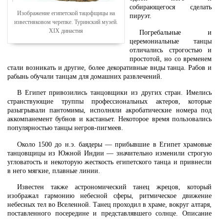
собирающегося сделать
Изображение египетской тацофщицы на
пируэт.
известняковом черепке. Туринский музей.
XIX династия
Погребальные и
церемониальные танцы
отличались строгостью и
простотой, но со временем
стали возникать и другие, более декоративные виды танца. Рабов и
рабынь обучали танцам для домашних развлечений.
В Египет привозились танцовщики из других стран. Имелись
странствующие труппы профессиональных актеров, которые
разыгрывали пантомимы, исполняли акробатические номера под
аккомпанемент бубнов и кастаньет. Некоторое время пользовались
популярностью танцы негров-пигмеев.
Около 1500 до н.э. баядеры — прибывшие в Египет храмовые
танцовщицы из Южной Индии — значительно изменили строгую
угловатость и некоторую жесткость египетского танца и привнесли
в него мягкие, плавные линии.
Известен также астрономический танец жрецов, который
изображал гармонию небесной сферы, ритмическое движение
небесных тел во Вселенной. Танец проходил в храме, вокруг алтаря,
поставленного посередине и представлявшего солнце. Описание