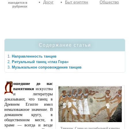
Досуг
Быт египтян
Общество
находится в
рубриках
Содержание статьи
Направленность танцев
Ритуальный танец «глаз Гора»
Музыкальное сопровождение танцев
ошедшие до нас
памятники
искусства
и литературы
доказывают, что танец в
Древнем Египте имел
немаловажное значение. В
домашнем кругу, в
общественном месте, в
храме — всегда и везде
Танцоры. Сцена из погребальной камеры