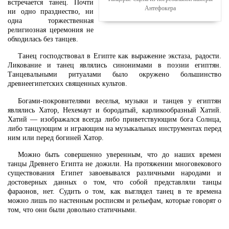
встречается танец. Почти
Антефокера
ни одно празднество, ни
одна торжественная
религиозная церемония не
обходилась без танцев.
Танец господствовал в Египте как выражение экстаза, радости.
Ликование и танец являлись синонимами в поэзии египтян.
Танцевальными ритуалами было окружено большинство
древнеегипетских священных культов.
Богами-покровителями веселья, музыки и танцев у египтян
являлись Хатор, Нехемаут и бородатый, карликообразный Хатий.
Хатий — изображался всегда либо приветствующим бога Солнца,
либо танцующим и играющим на музыкальных инструментах перед
ним или перед богиней Хатор.
Можно быть совершенно уверенным, что до наших времен
танцы Древнего Египта не дожили. На протяжении многовекового
существования Египет завоевывался различными народами и
достоверных данных о том, что собой представляли танцы
фараонов, нет. Судить о том, как выглядел танец в те времена
можно лишь по настенным росписям и рельефам, которые говорят о
том, что они были довольно статичными.