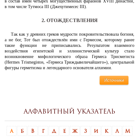
в состав имён четырёх могущественных фараонов XVIII династии,
в том числе Тутмоса III (Джехутимесес III).
2. ОТОЖДЕСТВЛЕНИЯ
Так как у древних греков мудрости покровительствовала богиня,
а не бог, Тот был отождествлён ими с Гермесом, которому ранее
такие функции не приписывались. Результатом взаимного
воздействия египетской и эллинистической культур стало
возникновение мифологического образа Гермеса Трисмегиста
(Hermes Trismegistos, «Гермеса Триждывеличайшего»), центральной
фигуры герметизма и легендарного основателя алхимии.
Источники
Алфавитный указатель
А
Б
В
Г
Д
Е
Ж
З
И
К
Л
М