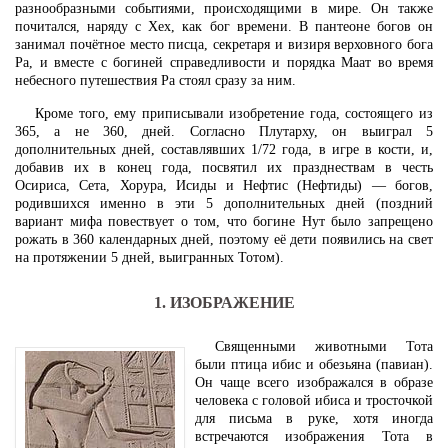
разнообразными событиями, происходящими в мире. Он также
почитался, наряду с Хех, как бог времени. В пантеоне богов он
занимал почётное место писца, секретаря и визиря верховного бога
Ра, и вместе с богиней справедливости и порядка Маат во время
небесного путешествия Ра стоял сразу за ним.
Кроме того, ему приписывали изобретение года, состоящего из
365, а не 360, дней. Согласно Плутарху, он выиграл 5
дополнительных дней, составлявших 1/72 года, в игре в кости, и,
добавив их в конец года, посвятил их празднествам в честь
Осириса, Сета, Хорура, Исиды и Нефтис (Нефтиды) — богов,
родившихся именно в эти 5 дополнительных дней (поздний
вариант мифа повествует о том, что богине Нут было запрещено
рожать в 360 календарных дней, поэтому её дети появились на свет
на протяжении 5 дней, выигранных Тотом).
1. ИЗОБРАЖЕНИЕ
Священными животными Тота
были птица ибис и обезьяна (павиан).
Он чаще всего изображался в образе
человека с головой ибиса и тросточкой
для письма в руке, хотя иногда
встречаются изображения Тота в