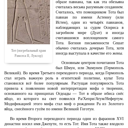
образе павиана, так как эта обезьяна
считалась весьма разумным созданием.
Считалось, что помощником Тота был
павиан по имени Астенну (или
Истен), один из четырёх павианов,
наблюдающих за судом Осириса в
загробном мире (Дуат) и иногда
считавшимся воплощением самого
Тота. Богиня письменности Сешат
обычно считалась дочерью Тота, хотя
Тот (погребальный храм
иногда выступала в качестве его жены.
Рамсеса II, Луксор)
Основным центром почитания Тота
был Шмун, или Эшмунен (Гермополь
Великий). Во время Третьего переходного периода, когда Гермополь
стал играть важную роль в египетской политике, культ Тота
становился всё более популярным. Растущая популярность Тота
привела к появлению новой интерпретации мифа о творении,
основанного на принципах Огдоады — Тот в образе ибиса снёс
яйцо, из которого на свет появился Ра/Хепри/Атум/Нефертум.
Модификацией этого мифа стал миф о рождении Ра из Золотого
яйца, снесённого гусём по имени Великий Гоготун.
Во время Второго переходного периода один из фараонов XVI
династии носил имя Джехути, то есть Тот. Имя Тота также входило