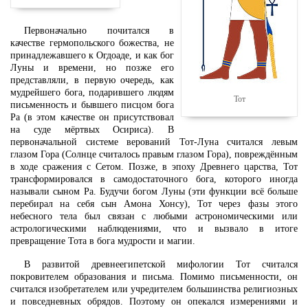
Первоначально почитался в
качестве гермопольского божества, не
принадлежавшего к Огдоаде, и как бог
Луны и времени, но позже его
представляли, в первую очередь, как
мудрейшего бога, подарившего людям
Тот
письменность и бывшего писцом бога
Ра (в этом качестве он присутствовал
на суде мёртвых Осириса). В
первоначальной системе верований Тот-Луна считался левым
глазом Гора (Солнце считалось правым глазом Гора), повреждённым
в ходе сражения с Сетом. Позже, в эпоху Древнего царства, Тот
трансформировался в самодостаточного бога, которого иногда
называли сыном Ра. Будучи богом Луны (эти функции всё больше
перебирал на себя сын Амона Хонсу), Тот через фазы этого
небесного тела был связан с любыми астрономическими или
астрологическими наблюдениями, что и вызвало в итоге
превращение Тота в бога мудрости и магии.
В развитой древнеегипетской мифологии Тот считался
покровителем образования и письма. Помимо письменности, он
считался изобретателем или учредителем большинства религиозных
и повседневных обрядов. Поэтому он опекался измерениями и