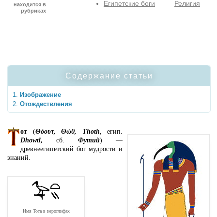
Египетские боги
Религия
находится в
рубриках
Содержание статьи
Изображение
Отождествления
от
(
Θόουτ, Θώθ, Thoth
, егип.
Dhowtï,
сб.
Футий
) —
древнеегипетский бог мудрости и
знаний.
Имя Тота в иероглифах