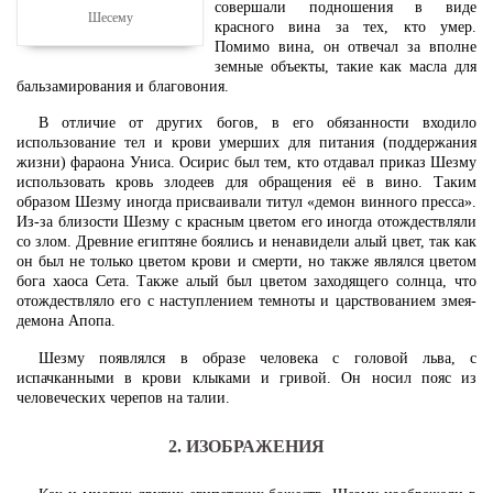
совершали подношения в виде
Шесему
красного вина за тех, кто умер.
Помимо вина, он отвечал за вполне
земные объекты, такие как масла для
бальзамирования и благовония.
В отличие от других богов, в его обязанности входило
использование тел и крови умерших для питания (поддержания
жизни) фараона Униса. Осирис был тем, кто отдавал приказ Шезму
использовать кровь злодеев для обращения её в вино. Таким
образом Шезму иногда присваивали титул «демон винного пресса».
Из-за близости Шезму с красным цветом его иногда отождествляли
со злом. Древние египтяне боялись и ненавидели алый цвет, так как
он был не только цветом крови и смерти, но также являлся цветом
бога хаоса Сета. Также алый был цветом заходящего солнца, что
отождествляло его с наступлением темноты и царствованием змея-
демона Апопа.
Шезму появлялся в образе человека с головой льва, с
испачканными в крови клыками и гривой. Он носил пояс из
человеческих черепов на талии.
2. ИЗОБРАЖЕНИЯ