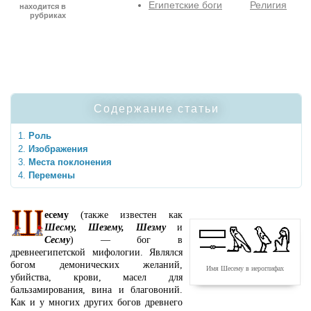
Египетские боги
Религия
находится в
рубриках
Содержание статьи
Роль
Изображения
Места поклонения
Перемены
есему
(также известен как
Шесму, Шезему, Шезму
и
Сесму
) — бог в
древнеегипетской мифологии. Являлся
богом демонических желаний,
Имя Шесему в иероглифах
убийства, крови, масел для
бальзамирования, вина и благовоний.
Как и у многих других богов древнего