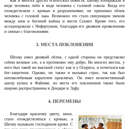
Как и многих других египетских божеств, Шезму изображали в
виде человека либо в виде человека с головой сокола. Когда его
отождествляли с кровью и разрушениями, он принимал облик
человека с головой льва. Возможно это стало связующим звеном
между ним и богиней войны и мести Сехмет. Кроме того, его
ассоциировали с Нефертумом, благодаря его двояким проявлениям
и связью с благовониями.
3. МЕСТА ПОКЛОНЕНИЯ
Шезму имел двоякий облик, с одной стороны он представлял
собою великое зло, а в противовес ему добро. Во многих местах, у
него был такой же высокий статус как и у Осириса, и почитался как
бог-защитник. Однако, он также и вызывал страх, так как был
непоколебимым карателем проклятых. Он имел величественный
центр культа в Файюме, но места его поклонения также были
широко распространены в Дендере и Эдфу.
4. ПЕРЕМЕНЫ
Благодаря красному цвету, вино,
стало отождествляться с кровью, а
Шезму называли господином крови. С