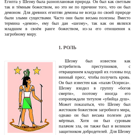
Египта у Шезму была разноплановая природа. Он был как светлым
так и тёмным божеством, но это не по причине того, что он был
демоном. Для древних египтян демоны не всегда по своей природе
были злыми существами. Часто они были весьма полезны. Вместо
термина «демон», ему был дан «шезму», так как он являлся
младшим в своём ранге божеством, из-за его отношения к
загробному миру.
1. РОЛЬ
Шезму был известен как
истребитель преступников, с
отвращением кладущий их головы под
винный пресс, чтобы получить кровь.
Он был известен как «палач Осириса».
Шезму входил в группу «богов
смерти», поэтому иногда его
сопровождали титулом «убийца душ».
Может показаться, что Шезму был
жестоким божеством загробного мира,
однако он был весьма полезен для
мёртвых. Хотя он был суровым
палачом зла, он также был и великим
защитником добродетелей. Для Шезму