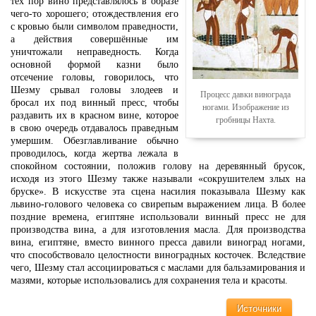
тех пор вино представлялось в образе
чего-то хорошего; отождествления его
с кровью были символом праведности,
а действия совершённые им
уничтожали неправедность. Когда
основной формой казни было
отсечение головы, говорилось, что
Шезму срывал головы злодеев и
Процесс давки винограда
бросал их под винный пресс, чтобы
ногами. Изображение из
раздавить их в красном вине, которое
гробницы Нахта.
в свою очередь отдавалось праведным
умершим. Обезглавливание обычно
проводилось, когда жертва лежала в
спокойном состоянии, положив голову на деревянный брусок,
исходя из этого Шезму также называли «сокрушителем злых на
бруске». В искусстве эта сцена насилия показывала Шезму как
львино-голового человека со свирепым выражением лица. В более
поздние времена, египтяне использовали винный пресс не для
производства вина, а для изготовления масла. Для производства
вина, египтяне, вместо винного пресса давили виноград ногами,
что способствовало целостности виноградных косточек. Вследствие
чего, Шезму стал ассоциироваться с маслами для бальзамирования и
мазями, которые использовались для сохранения тела и красоты.
Источники