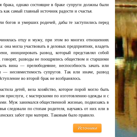
я брака, однако состоящие в браке супруги должны были
ь как самый главный источник радости и счастья.
ли богов и умерших родичей, дабы те заступились перед
чинялась отцу и мужу, при этом во многих отношениях
 она могла участвовать в деловых предприятиях, владеть
мени, инициировать развод, который представлял собой
, говорят, разводы не поощрялись обществом и старшими
быть вина — прелюбодеяние, неспособность зачать или
ы — несовместимость супругов. Так или иначе, развод
Вступление во второй брак не возбранялось.
стила детей, вела хозяйство, которое порой могло быть
м прислуги, с мастерскими по изготовлению одежды и с
дами. Муж занимался общественной жизнью, подвизаясь в
вья следовали по стопам родителя, научаясь от них или в
женских забот при матерях. Таковым было правило.
Источники