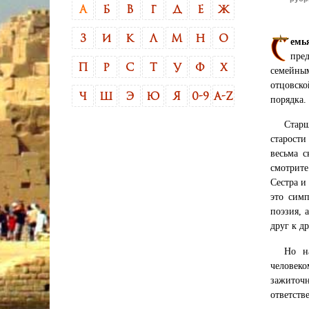
А
Б
В
Г
Д
Е
Ж
З
И
К
Л
М
Н
О
емь
пре
П
Р
С
Т
У
Ф
Х
семейны
отцовско
Ч
Ш
Э
Ю
Я
0-9
A-Z
порядка.
Старш
старости
весьма с
смотрите
Сестра и
это симп
поэзия, 
друг к д
Но н
человеко
зажиточн
ответств