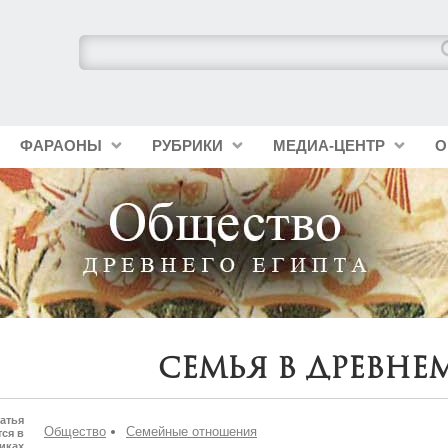
ФАРАОНЫ
РУБРИКИ
МЕДИА-ЦЕНТР
О
Семья в Древне
атья
Общество
Семейные отношения
ся в
иках