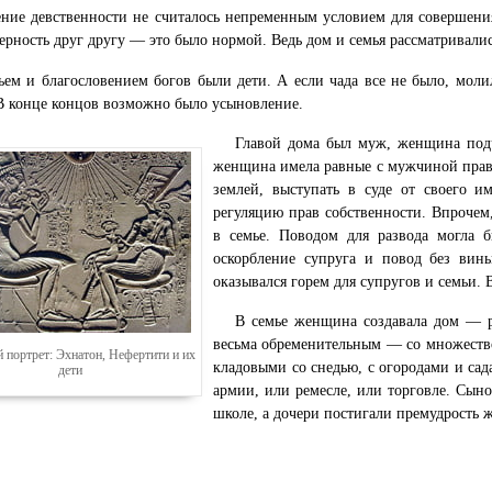
ние девственности не считалось непременным условием для совершени
ерность друг другу — это было нормой. Ведь дом и семья рассматривалис
ьем и благословением богов были дети. А если чада все не было, моли
В конце концов возможно было усыновление.
Главой дома был муж, женщина под
женщина имела равные с мужчиной права:
землей, выступать в суде от своего и
регуляцию прав собственности. Впрочем
в семье. Поводом для развода могла 
оскорбление супруга и повод без вин
оказывался горем для супругов и семьи. 
В семье женщина создавала дом — ра
весьма обременительным — со множество
 портрет: Эхнатон, Нефертити и их
кладовыми со снедью, с огородами и са
дети
армии, или ремесле, или торговле. Сыно
школе, а дочери постигали премудрость 