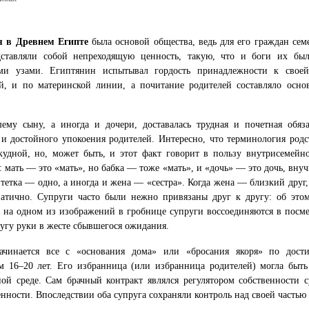
я в Древнем Египте
была основой общества, ведь для его граждан се
дставляли собой непреходящую ценность, такую, что и боги их был
ми узами. Египтянин испытывал гордость принадлежности к сво
й, и по материнской линии, а почитание родителей составляло осно
ему сыну, а иногда и дочери, доставалась трудная и почетная обяз
 и достойного упокоения родителей. Интересно, что терминология родс
кудной, но, может быть, и этот факт говорит в пользу внутрисемейн
: мать — это «мать», но бабка — тоже «мать», и «дочь» — это дочь, вну
 тетка — одно, а иногда и жена — «сестра». Когда жена — близкий друг, 
атично. Супруги часто были нежно привязаны друг к другу: об этом
а на одном из изображений в гробнице супруги воссоединяются в посме
ругу руки в жесте сбывшегося ожидания.
ачинается все с «основания дома» или «бросания якоря» по дос
м 16–20 лет. Его избранница (или избранница родителей) могла быть
ой среде. Сам брачный контракт являлся регулятором собственности 
енности. Впоследствии оба супруга сохраняли контроль над своей частью