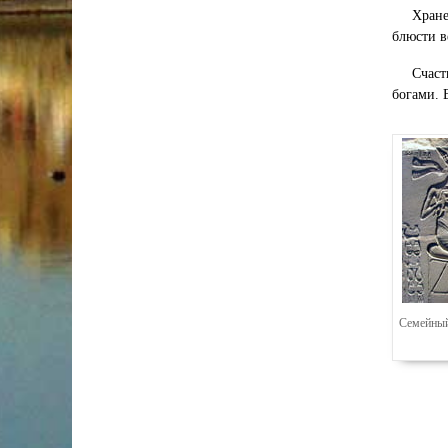
Хране
блюсти в
Счаст
богами. 
Семейный