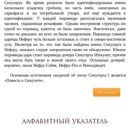
Сенусерта. Во время раскопок были идентифицированы имена
нескольких владелиц гробниц, но часть имён, записанных на
саркофагах и на погребальной утвари, всё ещё нуждается в
идентификации. У каждой пирамиды располагалась маленькая
часовня, украшенная рельефами. Однако внутренняя структура ни
одной из пирамид, кажется, не была закончена. Фактически, даже
точно не доказано, во всех ли были захоронения. Пирамида главной
царицы Неферу чуть больше остальных и стоит в северо-восточном
углу. Несмотря на то, что там были найдены имена Сенусерта и
Неферу, никаких следов захоронения также не обнаружено. Южнее
пирамиды царя стоит пирамида дочери Сенусерта Итекуиет, причём
она могла быть также и женой своего отца. Остальных дочерей,
вероятно, звали Нефру-Собек, Нефру-Пта и Ненседжедет.
Основным источником сведений об эпохе Сенусерта I является
«Повесть о Синухете».
Источники
Алфавитный указатель