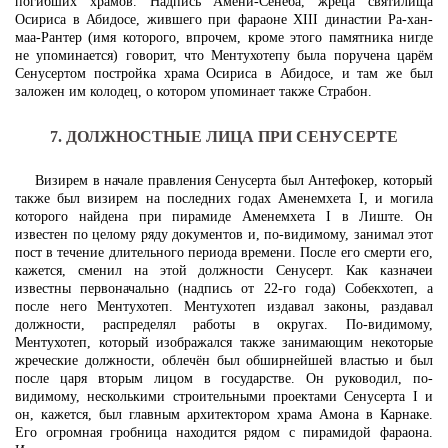
погибших храмов. Надпись Амени-Сенеба, жреца святилища
Осириса в Абидосе, жившего при фараоне XIII династии Ра-хан-
маа-Рантер (имя которого, впрочем, кроме этого памятника нигде
не упоминается) говорит, что Ментухотепу была поручена царём
Сенусертом постройка храма Осириса в Абидосе, и там же был
заложен им колодец, о котором упоминает также Страбон.
7. ДОЛЖНОСТНЫЕ ЛИЦА ПРИ СЕНУСЕРТЕ
Визирем в начале правления Сенусерта был Антефокер, который
также был визирем на последних годах Аменемхета I, и могила
которого найдена при пирамиде Аменемхета I в Лиште. Он
известен по целому ряду документов и, по-видимому, занимал этот
пост в течение длительного периода времени. После его смерти его,
кажется, сменил на этой должности Сенусерт. Как казначеи
известны первоначально (надпись от 22-го года) Собекхотеп, а
после него Ментухотеп. Ментухотеп издавал законы, раздавал
должности, распределял работы в округах. По-видимому,
Ментухотеп, который изображался также занимающим некоторые
жреческие должности, облечён был обширнейшей властью и был
после царя вторым лицом в государстве. Он руководил, по-
видимому, несколькими строительными проектами Сенусерта I и
он, кажется, был главным архитектором храма Амона в Карнаке.
Его огромная гробница находится рядом с пирамидой фараона.