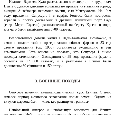
Надписи Вади эль Худи рассказывают о экспедиции к «рудникам
Пунта». Данное действие возглавил по приказу «начальника города,
визиря» Антефокера вельможа Амени, сын Ментухотепа. На 10-м
году правления Сенусерта I в верфях Коптоса были построены
корабли и посуху доставлены в древний египетский порт Сауу
(совр. Мерса Гауасис), расположенный на берегу Красного моря,
для чего были задействованы 3700 человек.
Возобновилась добыча камня в Вади-Хаммамат. Возможно, в
связи с подготовкой к празднованию юбилея, фараон в 33 год
своего правления (ок. 1938) организовал экспедицию в эти
каменоломни. Есть основания полагать, что Сенусерт I лично
посещал каменоломни. Экспедиция от 38 года правления фараона
состояла из 17 000 человек, и в результате в Египет были
доставлены 60 сфинксов и 150 статуй.
3. ВОЕННЫЕ ПОХОДЫ
Сенусерт изменил внешнеполитический курс Египта. С него
начался период активного завоевания новых земель. Одним из
титулов фараона был — «Тот, кто расширяет границы».
Наибольший интерес и наибольшую опасность для Египта
представляла Нубия, поэтому внимание фараона было приковано к