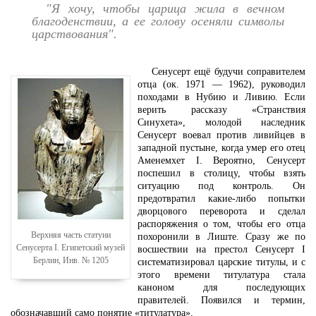
"Я хочу, чтобы царица жила в вечном
благоденствии, а ее голову осеняли символы
царствования".
Сенусерт ещё будучи соправителем
отца (ок. 1971 — 1962), руководил
походами в Нубию и Ливию. Если
верить рассказу «Странствия
Синухета», молодой наследник
Сенусерт воевал против ливийцев в
западной пустыне, когда умер его отец
Аменемхет I. Вероятно, Сенусерт
поспешил в столицу, чтобы взять
ситуацию под контроль. Он
предотвратил какие-либо попытки
дворцового переворота и сделал
распоряжения о том, чтобы его отца
Верхняя часть статуии
похоронили в Лиште. Сразу же по
Сенусерта I. Египетский музей
восшествии на престол Сенусерт I
Берлин, Инв. № 1205
систематизировал царские титулы, и с
этого времени титулатура стала
каноном для последующих
правителей. Появился и термин,
обозначавший само понятие «титулатура».