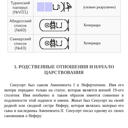
Туринский
(сильно разрушено)
папирус
(№V/21)
Абидосский
Хеперкара
список
(№60)
Саккарский
Хеперкара
список
(№43)
1. РОДСТВЕННЫЕ ОТНОШЕНИЯ И НАЧАЛО
ЦАРСТВОВАНИЯ
Сенусерт был сыном Аменемхета I и Нефертатенен. Имя его
матери передано только на статуе, которая является копией 19-ого
столетия. Имя необычно и таким образом имеется сомнение в
подлинности этой надписи и имени. Женат был Сенусерт на своей
родной или сводной сестре Неферу, которая являлась матерью его
сына и наследника Аменемхета II. Сенусерт писал одному из своих
сановников о Неферу: