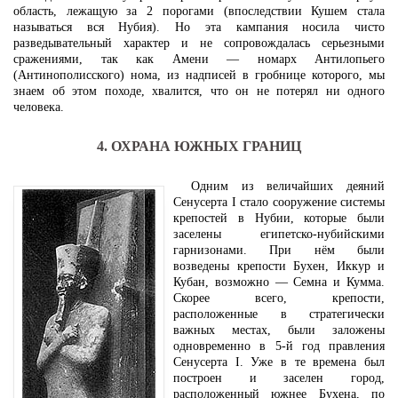
область, лежащую за 2 порогами (впоследствии Кушем стала
называться вся Нубия). Но эта кампания носила чисто
разведывательный характер и не сопровождалась серьезными
сражениями, так как Амени — номарх Антилопьего
(Антинополисского) нома, из надписей в гробнице которого, мы
знаем об этом походе, хвалится, что он не потерял ни одного
человека.
4. ОХРАНА ЮЖНЫХ ГРАНИЦ
Одним из величайших деяний
Сенусерта I стало сооружение системы
крепостей в Нубии, которые были
заселены египетско-нубийскими
гарнизонами. При нём были
возведены крепости Бухен, Иккур и
Кубан, возможно — Семна и Кумма.
Скорее всего, крепости,
расположенные в стратегически
важных местах, были заложены
одновременно в 5-й год правления
Сенусерта I. Уже в те времена был
построен и заселен город,
расположенный южнее Бухена, по