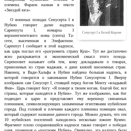
племена. Фараон назван в тексте
«Звездой юга».
О военных походах Сенусерта I в
Нубию говорит далее надпись
Саренпута I, номарха I
Сенусерт I в Белой Короне
верхнеегипетского нома (септа) Та-
сети, высеченная в Элефантине.
Саренпут I сообщает в этой надписи,
как царь послал его «разгромить страну Куш». Тут же достаточно
ясно раскрывается и экономический смысл этого похода.
Сиренповет называет себя тем, кому докладывали о товарах,
привозимых из стран маджаев, о дани князей иноземных стран.
Наконец, в Вади-Хальфа в Нубии найдена большая надпись, в
которой говорится о завоевании Нубии Сенусертом I. Вверху
изображен сам Сенусерт I, стоящий перед богом Монту «владыкой
Фив». Царь говорит богу: «Я поверг к твоим ногам, благой бог, все
страны, которые находятся в Нубии». Тут же изображено, как бог
подводит к царю и представляет ему вереницу связанных
пленников, символизирующих захваченные египтянами нубийские
города. Под головой и плечами каждого пленника помещен овал,
который содержит название данного города. Можно думать, что эти
10 нубийских поселений находились несколько южнее Куммэ.
Фрагмент плохо сохранившейся надписи также говорит о победах
царя, упоминая о «разгроме Нубии». Очевидно, эта надпись была