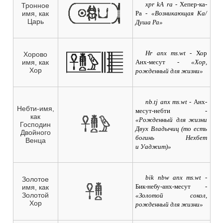
xpr kA ra
- Хепер-ка-
Тронное
имя, как
Ра
- «Возникающая Ка/
Царь
Душа Ра»
Hr anx ms.wt
- Хор
Хорово
имя, как
Анх-месут
- «Хор,
Хор
рожденный для жизни»
nb.tj anx ms.wt
- Анх-
Небти-имя,
месут-небти
-
как
«Рожденный для жизни
Господин
Двух Владычиц (то есть
Двойного
богинь Нехбет
Венца
и Уаджит)»
bik nbw anx ms.wt
-
Золотое
Бик-небу-анх-месут
-
имя, как
Золотой
«Золотой сокол,
Хор
рожденный для жизни»