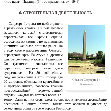
лицо царя», Икудиди (34 год правления, ок. 1946).
6. СТРОИТЕЛЬНАЯ ДЕЯТЕЛЬНОСТЬ
Сенусерт I строил по всей стране и
в различных храмах. Он был первым
фараоном, который систематически
перестраивал все храмы страны,
возводя их из камня, а не из глиняных
кирпичей как было принято ранее. На
3 году своего царствования, Сенусерт
перестроил храм Ра-Атума в древнем
центре солнечного культа, Гелиополе.
Он, фактически, восстановил все
церемонии, которые ранее здесь
существовали. На 30, юбилейном,
году он установил в этом городе два
Обелиск Сенусерта I в
20-метровых обелиска из крепчайшего
Гелиополе
и прекраснейшего, розового гранита
превосходнейшей, художественной
отделки, каждый из которых весил 121
тонну. Один из них стоит здесь до сих пор и является древнейшим
обелиском в Египте. Кстати, только этот обелиск и уцелел до
сегодняшнего дня от всего города Гелиополя.