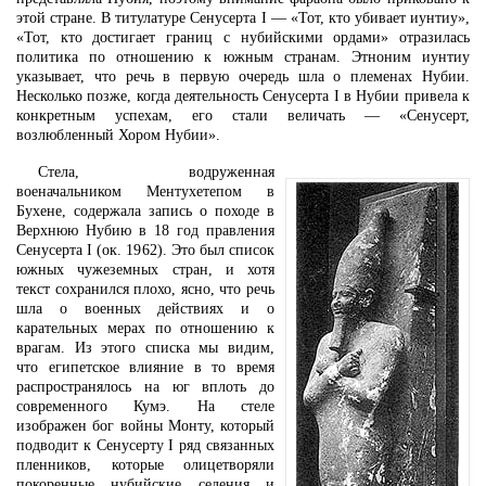
этой стране. В титулатуре Сенусерта I — «Тот, кто убивает иунтиу»,
«Тот, кто достигает границ с нубийскими ордами» отразилась
политика по отношению к южным странам. Этноним иунтиу
указывает, что речь в первую очередь шла о племенах Нубии.
Несколько позже, когда деятельность Сенусерта I в Нубии привела к
конкретным успехам, его стали величать — «Сенусерт,
возлюбленный Хором Нубии».
Стела, водруженная
военачальником Ментухетепом в
Бухене, содержала запись о походе в
Верхнюю Нубию в 18 год правления
Сенусерта I (ок. 1962). Это был список
южных чужеземных стран, и хотя
текст сохранился плохо, ясно, что речь
шла о военных действиях и о
карательных мерах по отношению к
врагам. Из этого списка мы видим,
что египетское влияние в то время
распространялось на юг вплоть до
современного Кумэ. На стеле
изображен бог войны Монту, который
подводит к Сенусерту I ряд связанных
пленников, которые олицетворяли
покоренные нубийские селения и