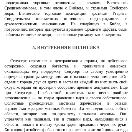
поддерживал торговые отношения с землями Восточного
Средиземноморья, в том числе с Библом, и странами Эгейского
моря. Египетские торговые экспедиции достигли Угарита.
Свидетельства письменных источников подтверждаются и
археологическими изысканиями. На кладбищах в Библе, в
погребениях, которые датируются временем Среднего царства, были
найдены египетские вещи, аналогичные упомянутым в надписях.
5. ВНУТРЕННЯЯ ПОЛИТИКА
Сенусерт стремился к централизации страны, но действовал
осторожно, сохраняя богатства и привилегии номархов,
оказывающих ему поддержку. Сенусерт по своему усмотрению
определял границы между номами и назначал туда номархов. «Он
отделил города друг от друга и заставил каждый из них знать свой
округ, который он проверил сообразно древним документам». Еще
при Сенусерте I областной правитель мог вести двойное
летосчисление — по годам правления царя и своего собственного.
Областные руководители местным жречеством и бывали
верховными жрецами местных божеств. Им же подчинялось войско
области, которое они по-прежнему называли «своим». Они
управляли как пашнями, так и стадами царя, находившимися в
области; подати в пользу «дома царя» проходили через их руки.
Хотя «дом (хозяйство) областного правителя» и «отчий дом», «стадо