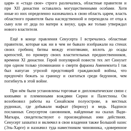
царя» и «стадо свое» строго различались, областные правители и
при XII династии оставались могущественными особами. Хотя
иные из них определенно назначались в свою область царем, власть
областного правителя была наследственной и переходила от отца к
сыну или от деда по матери к внуку, царь же только утверждал
нового властителя.
Ещё в конце правления Сенусерта I встречались областные
правители, которые как ни в чем не бывало изображали на стенах
своих гробниц битвы между египтянами, вплоть до осады
крепостей, по примеру своих властительных предшественников,
времени XI династии. Герой популярной повести тех лет Синухет
при одном только упоминании о смерти фараона Аменемхета I так
был напуган угрозой предстоящей гражданской войны, что
предпочёл бежать за границу и скитаться среди бедуинов, чем
погибнуть в этой войне.
При нём были установлены торговые и дипломатические связи с
князьями и племенными вождями Сирии и Палестины. Он
возобновил работы на Синайском полуострове, в местных
рудниках, где добывали мафкат (бирюзу) и медь. Надписи
посланных Сенусертом сановников, найденные на скалах Вади-
Магкара, свидетельствуют о произведённых ими действиях.
Сенусерт захватил и включил в свои владения также Большой оазис
(Эль-Харге) и назначил туда наместником чиновника, «доверенное