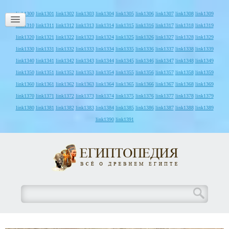
link1300
link1301
link1302
link1303
link1304
link1305
link1306
link1307
link1308
link1309
link1310
link1311
link1312
link1313
link1314
link1315
link1316
link1317
link1318
link1319
link1320
link1321
link1322
link1323
link1324
link1325
link1326
link1327
link1328
link1329
link1330
link1331
link1332
link1333
link1334
link1335
link1336
link1337
link1338
link1339
link1340
link1341
link1342
link1343
link1344
link1345
link1346
link1347
link1348
link1349
link1350
link1351
link1352
link1353
link1354
link1355
link1356
link1357
link1358
link1359
link1360
link1361
link1362
link1363
link1364
link1365
link1366
link1367
link1368
link1369
link1370
link1371
link1372
link1373
link1374
link1375
link1376
link1377
link1378
link1379
link1380
link1381
link1382
link1383
link1384
link1385
link1386
link1387
link1388
link1389
link1390
link1391