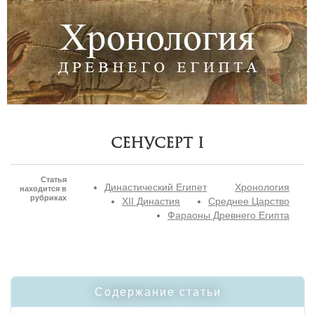
Сенусерт I
Статья
Династический Египет
Хронология
находится в
рубриках
XII Династия
Среднее Царство
Фараоны Древнего Египта
Содержание статьи