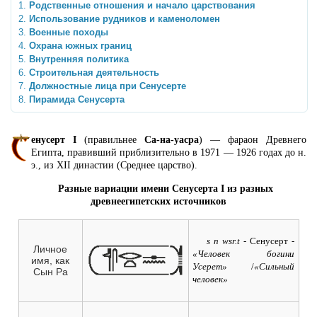
Родственные отношения и начало царствования
Использование рудников и каменоломен
Военные походы
Охрана южных границ
Внутренняя политика
Строительная деятельность
Должностные лица при Сенусерте
Пирамида Сенусерта
енусерт I
(правильнее
Са-на-уасра
) — фараон Древнего
Египта, правивший приблизительно в 1971 — 1926 годах до н.
э., из XII династии (Среднее царство).
Разные вариации имени Сенусерта I из разных
древнеегипетских источников
s n wsr.t
- Сенусерт
-
Личное
«Человек богини
имя, как
Усерет»
/
«Сильный
Сын Ра
человек»