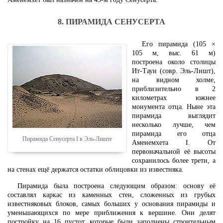
8. ПИРАМИДА СЕНУСЕРТА
Его пирамида (105 ×
105 м, выс. 61 м)
построена около столицы
Ит-Тауи (совр. Эль-Лишт),
на видном холме,
приблизительно в 2
километрах южнее
монумента отца. Ныне эта
пирамида выглядит
несколько лучше, чем
пирамида его отца
Пирамида Сенусерта I в Эль-Лиште
Аменемхета I. От
первоначальной её высоты
сохранилось более трети, а
на стенах ещё держатся остатки облицовки из известняка.
Пирамида была построена следующим образом: основу её
составлял каркас из каменных стен, сложенных из грубых
известняковых блоков, самых больших у основания пирамиды и
уменьшающихся по мере приближения к вершине. Они делят
постройку на 16 пустот, которые были заполнены строительным