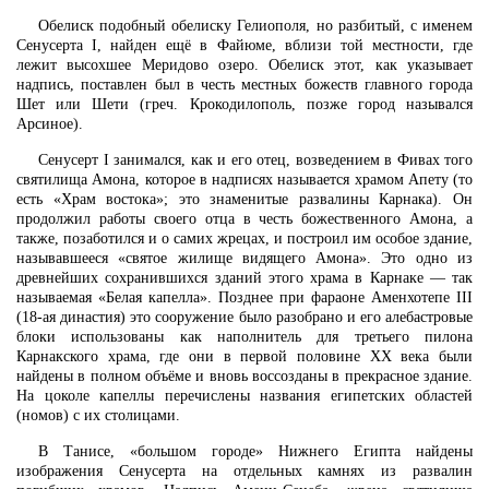
Обелиск подобный обелиску Гелиополя, но разбитый, с именем
Сенусерта I, найден ещё в Файюме, вблизи той местности, где
лежит высохшее Меридово озеро. Обелиск этот, как указывает
надпись, поставлен был в честь местных божеств главного города
Шет или Шети (греч. Крокодилополь, позже город назывался
Арсиное).
Сенусерт I занимался, как и его отец, возведением в Фивах того
святилища Амона, которое в надписях называется храмом Апету (то
есть «Храм востока»; это знаменитые развалины Карнака). Он
продолжил работы своего отца в честь божественного Амона, а
также, позаботился и о самих жрецах, и построил им особое здание,
называвшееся «святое жилище видящего Амона». Это одно из
древнейших сохранившихся зданий этого храма в Карнаке — так
называемая «Белая капелла». Позднее при фараоне Аменхотепе III
(18-ая династия) это сооружение было разобрано и его алебастровые
блоки использованы как наполнитель для третьего пилона
Карнакского храма, где они в первой половине XX века были
найдены в полном объёме и вновь воссозданы в прекрасное здание.
На цоколе капеллы перечислены названия египетских областей
(номов) с их столицами.
В Танисе, «большом городе» Нижнего Египта найдены
изображения Сенусерта на отдельных камнях из развалин