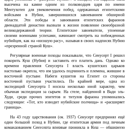
высечена на камне одним из полководцев царя по имени
Ментухотеп для увековечения побед, одержанных египетскими
войсками в Нубии, завершившихся завоеванием обширной
области. Эти победы и завоевания египетских фараонов
двенадцатой династии вызвали к жизни появление своеобразной
великодержавной теории. Египетские завоеватели, упоенные
своими военными успехами, начинают смотреть на побежденных
нубийцев, как на «низшую расу», называя в своих надписях Нубию
«презренной страной Куш».
Регулярные военные походы показывали, что Сенусерт I решил
покорить Куш (Нубия) и заставить его платить дань. Однако ко
времени правления Сенусерта I власть кушитских царьков
настолько окрепла, что им удалось подчинить и племена, жившие в
восточной пустыне. Набеги кушитов на Египет со стороны
восточной пустыни участились. По крайней мере, одна из
экспедиций Сенусерта I носила несколько иной характер, чем
обычная экспедиция за сырьем. На стеле, найденной в Вади эль-
Худи, среди прочих эпитетов и титулов фараона упоминались
следующие: «Тот, кто изводит нубийские полчища» и «расширяет
границы».
На 43 году царствования (ок. 1937) Сенусерт предпринял ещё
один большой поход в Нубию, где египетская армия под личным
командованием Сенусерта впервые проникла в Куш — обширную