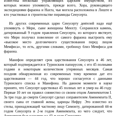
Известны несколько управляющих царским имуществом, из
которых можно упомянуть, прежде всего, Хора, руководящего
экспедициями фараона и Нахта, чья могила расположена в Лиште и
кто участвовал в строительстве пирамиды Сенусерта.
Из других современных царю Сенусерту деятелей надо ещё
упомянуть о Мери, сыне женщины Менхту. Сохранился камень,
датированный 9 годом правления Сенусерта, из которого явствует,
что Мери получил повеление от самого фараона выстроить ему
«высокое место долговечного существования перед лицом
Мемфиса», то есть, другими словами, гробницу близ Мемфиса для
фараона.
Манефон определяет срок царствования Сенусерта в 46 лет,
который подтверждается и Туринским папирусом, с его 45 полными
годами и некоторым количеством утерянных месяцев. Самая
поздняя обнаруженная из современных тому времени дат его
царствования — 44 год, что хорошо согласуется с данными
Туринского списка и Манефона. На данном моменте в науке
принято, что Сенусерт царствовал 45 полных лет и умер на 46 году.
Первые 10 лет он правил совместно со своим отцом Аменемхетом I.
За три года до смерти Сенусерт сделал соправителем Аменемхета II,
своего сына от главной жены, царицы Нефру. Это известно из
стелы, принадлежащей частному лицу Симонту, датированной 44-м
годом Сенусерта и 2-м годом Аменемхета, из чего следует, что
Аменемхет был назначен на 43-м году Сенусерта.