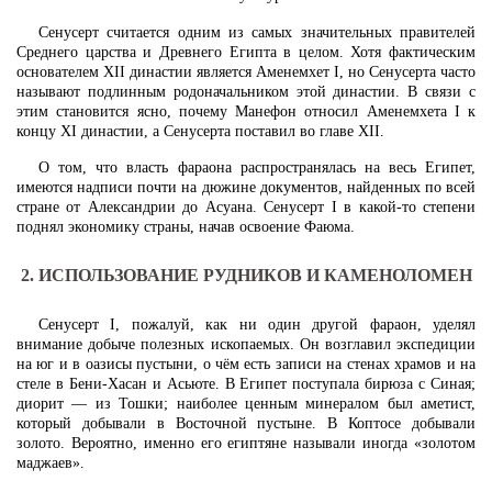
Сенусерт считается одним из самых значительных правителей
Среднего царства и Древнего Египта в целом. Хотя фактическим
основателем XII династии является Аменемхет I, но Сенусерта часто
называют подлинным родоначальником этой династии. В связи с
этим становится ясно, почему Манефон относил Аменемхета I к
концу XI династии, а Сенусерта поставил во главе XII.
О том, что власть фараона распространялась на весь Египет,
имеются надписи почти на дюжине документов, найденных по всей
стране от Александрии до Асуана. Сенусерт I в какой-то степени
поднял экономику страны, начав освоение Фаюма.
2. ИСПОЛЬЗОВАНИЕ РУДНИКОВ И КАМЕНОЛОМЕН
Сенусерт I, пожалуй, как ни один другой фараон, уделял
внимание добыче полезных ископаемых. Он возглавил экспедиции
на юг и в оазисы пустыни, о чём есть записи на стенах храмов и на
стеле в Бени-Хасан и Асьюте. В Египет поступала бирюза с Синая;
диорит — из Тошки; наиболее ценным минералом был аметист,
который добывали в Восточной пустыне. В Коптосе добывали
золото. Вероятно, именно его египтяне называли иногда «золотом
маджаев».