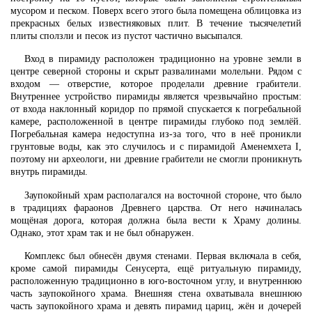
мусором и песком. Поверх всего этого была помещена облицовка из
прекрасных белых известняковых плит. В течение тысячелетий
плиты сползли и песок из пустот частично высыпался.
Вход в пирамиду расположен традиционно на уровне земли в
центре северной стороны и скрыт развалинами молельни. Рядом с
входом — отверстие, которое проделали древние грабители.
Внутреннее устройство пирамиды является чрезвычайно простым:
от входа наклонный коридор по прямой спускается к погребальной
камере, расположенной в центре пирамиды глубоко под землёй.
Погребальная камера недоступна из-за того, что в неё проникли
грунтовые воды, как это случилось и с пирамидой Аменемхета I,
поэтому ни археологи, ни древние грабители не смогли проникнуть
внутрь пирамиды.
Заупокойный храм располагался на восточной стороне, что было
в традициях фараонов Древнего царства. От него начиналась
мощёная дорога, которая должна была вести к Храму долины.
Однако, этот храм так и не был обнаружен.
Комплекс был обнесён двумя стенами. Первая включала в себя,
кроме самой пирамиды Сенусерта, ещё ритуальную пирамиду,
расположенную традиционно в юго-восточном углу, и внутреннюю
часть заупокойного храма. Внешняя стена охватывала внешнюю
часть заупокойного храма и девять пирамид цариц, жён и дочерей