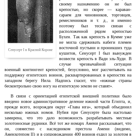
своему назначению он не был
крепостью, но скорее — караван-
сараем для чиновников, торговцев,
ремесленников и т. д., и именно
поэтому был тесно связан с
расположенной рядом крепостью
Бухен. Так как крепость в Кумме уже
не могла сдерживать набеги племен
восточной пустыни и проникших туда
Сенусерт I в Красной Короне
кушитов, Сенусерт I был вынужден
возвести крепость в Вади эль-Худи. В
случае чрезвычайной ситуации
военный контингент крепостей, безусловно, мог рассчитывать на
поддержку египетских воинов, расквартированных в крепостях на
западном берегу Нила. Надпись гласит, что «южные страны
бесконтрольно свою ногу на египетскую землю не ставят».
В связи с ориентацией египетской внешней политики было
введено новое административное деление южной части Египта, и,
прежде всего, возрожден округ «Глава юга», который объединил
несколько южных номов. Нубия при Сенусерте была настолько
замирена, что это дало возможность разрабатывать местные
золотоносные рудники. Всё тот же номарх Амени рассказывает, что
он, совместно с наследником престола Амени (видимо,
Аменхотепом II) и в сопровождении 400 воинов ездил за золотом в