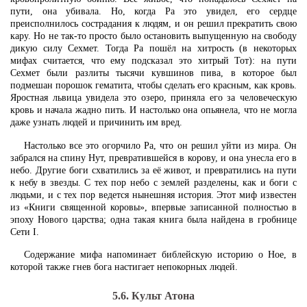
пути, она убивала. Но, когда Ра это увидел, его сердце
преисполнилось сострадания к людям, и он решил прекратить свою
кару. Но не так-то просто было остановить выпущенную на свободу
дикую силу Сехмет. Тогда Ра пошёл на хитрость (в некоторых
мифах считается, что ему подсказал это хитрый Тот): на пути
Сехмет были разлиты тысячи кувшинов пива, в которое был
подмешан порошок гематита, чтобы сделать его красным, как кровь.
Яростная львица увидела это озеро, приняла его за человеческую
кровь и начала жадно пить. И настолько она опьянела, что не могла
даже узнать людей и причинить им вред.
Настолько все это огорчило Ра, что он решил уйти из мира. Он
забрался на спину Нут, превратившейся в корову, и она унесла его в
небо. Другие боги схватились за её живот, и превратились на пути
к небу в звезды. С тех пор небо с землей разделены, как и боги с
людьми, и с тех пор ведется нынешняя история. Этот миф известен
из «Книги священной коровы», впервые записанной полностью в
эпоху Нового царства; одна такая книга была найдена в гробнице
Сети I.
Содержание мифа напоминает библейскую историю о Ное, в
которой также гнев бога настигает непокорных людей.
5.6. Культ Атона