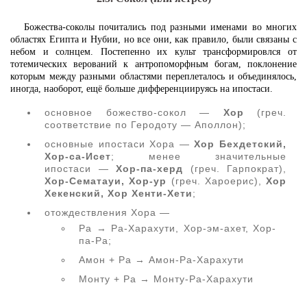
Божества-соколы почитались под разными именами во многих
областях Египта и Нубии, но все они, как правило, были связаны с
небом и солнцем. Постепенно их культ трансформировлся от
тотемических верований к антропоморфным богам, поклонение
которым между разными областями переплеталось и объединялось,
иногда, наоборот, ещё больше дифференциируясь на ипостаси.
основное божество-сокол —
Хор
(греч.
соответствие по Геродоту — Аполлон);
основные ипостаси Хора —
Хор Бехдетский,
Хор-са-Исет
; менее значительные
ипостаси —
Хор-па-херд
(греч. Гарпократ),
Хор-Сематауи, Хор-ур
(греч. Хароерис),
Хор
Хекенский, Хор Хенти-Хети
;
отождествления Хора —
Ра → Ра-Харахути, Хор-эм-ахет, Хор-
па-Ра;
Амон + Ра → Амон-Ра-Харахути
Монту + Ра → Монту-Ра-Харахути