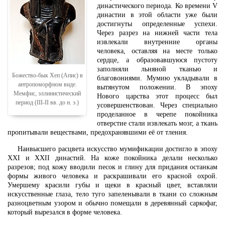
династического периода. Ко времени V
династии в этой области уже были
достигнуты определенные успехи.
Через разрез на нижней части тела
извлекали внутренние органы
человека, оставляя на месте только
сердце, а образовавшуюся пустоту
заполняли льняной тканью и
Божество-бык Хеп (Апис) в
благовониями. Мумию укладывали в
антропоморфном виде.
вытянутом положении. В эпоху
Мемфис, эллинистический
Нового царства этот процесс был
период (III-II вв. до н. э.)
усовершенствован. Через специально
проделанное в черепе покойника
отверстие стали извлекать мозг, а ткань
пропитывали веществами, предохранявшими её от тления.
Наивысшего расцвета искусство мумификации достигло в эпоху
XXI и XXII династий. На коже покойника делали несколько
разрезов; под кожу вводили песок и глину для придания останкам
формы живого человека и раскрашивали его красной охрой.
Умершему красили губы и щеки в красный цвет, вставляли
искусственные глаза, тело туго запеленывали в ткани со сложным
разноцветным узором и обычно помещали в деревянный саркофаг,
который вырезался в форме человека.