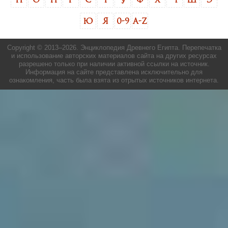
Ю
Я
0-9
A-Z
Copyright © 2013–
2026. Энциклопедия Древнего Египта. Перепечатка
и использование авторских материалов сайта на других ресурсах
разрешено только при наличии активной ссылки на источник.
Информация на сайте представлена исключительно для
ознакомления, часть была взята из отрытых источников интернета.