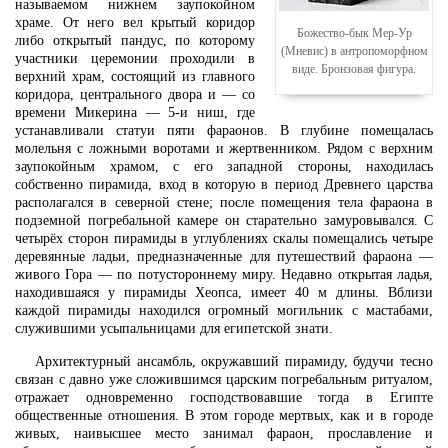
называемом нижнем заупокойном
храме. От него вел крытый коридор
Божество-бык Мер-Ур
либо открытый пандус, по которому
(Мневис) в антропоморфном
участники церемонии проходили в
виде. Бронзовая фигура.
верхний храм, состоящий из главного
коридора, центрального двора и — со
времени Микерина — 5-и ниш, где
устанавливали статуи пяти фараонов. В глубине помещалась
молельня с ложными воротами и жертвенником. Рядом с верхним
заупокойным храмом, с его западной стороны, находилась
собственно пирамида, вход в которую в период Древнего царства
располагался в северной стене; после помещения тела фараона в
подземной погребальной камере он старательно замуровывался. С
четырёх сторон пирамиды в углублениях скалы помещались четыре
деревянные ладьи, предназначенные для путешествий фараона —
живого Гора — по потустороннему миру. Недавно открытая ладья,
находившаяся у пирамиды Хеопса, имеет 40 м длины. Вблизи
каждой пирамиды находился огромный могильник с мастабами,
служившими усыпальницами для египетской знати.
Архитектурный ансамбль, окружавший пирамиду, будучи тесно
связан с давно уже сложившимся царским погребальным ритуалом,
отражает одновременно господствовавшие тогда в Египте
общественные отношения. В этом городе мертвых, как и в городе
живых, наивысшее место занимал фараон, прославление и