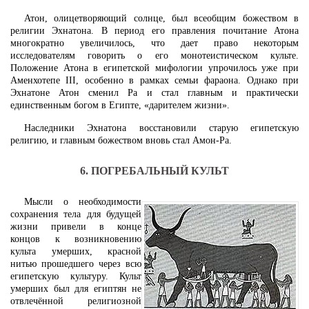
Атон, олицетворяющий солнце, был всеобщим божеством в
религии Эхнатона. В период его правления почитание Атона
многократно увеличилось, что дает право некоторым
исследователям говорить о его монотеистическом культе.
Положение Атона в египетской мифологии упрочилось уже при
Аменхотепе III, особенно в рамках семьи фараона. Однако при
Эхнатоне Атон сменил Ра и стал главным и практически
единственным богом в Египте, «дарителем жизни».
Наследники Эхнатона восстановили старую египетскую
религию, и главным божеством вновь стал Амон-Ра.
6. ПОГРЕБАЛЬНЫЙ КУЛЬТ
Мысли о необходимости
сохранения тела для будущей
жизни привели в конце
концов к возникновению
культа умерших, красной
нитью прошедшего через всю
египетскую культуру. Культ
умерших был для египтян не
отвлечённой религиозной