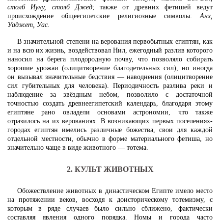
столб Иуну, столб Джед
; также от древних фетишей ведут
происхождение общеегипетские религиозные символы:
Анх,
Уаджет, Уас.
В значительной степени на верования первобытных египтян, как
и на всю их жизнь, воздействовал Нил, ежегодный разлив которого
наносил на берега плодородную почву, что позволяло собирать
хорошие урожаи (олицитворение благодетельных сил), но иногда
он вызывал значительные бедствия — наводнения (олицитворение
сил губительных для человека). Периодичность разлива реки и
наблюдение за звёздным небом, позволило с достаточной
точностью создать древнеегипетский календарь, благодаря этому
египтяне рано овладели основами астрономии, что также
отразилось на их верованиях. В возникающих первых поселениях-
городах египтян имелись различные божества, свои для каждой
отдельной местности, обычно в форме материального фетиша, но
значительно чаще в виде животного — тотема.
2. КУЛЬТ ЖИВОТНЫХ
Обожествление животных в династическом Египте имело место
на протяжении веков, восходя к доисторическому тотемизму, с
которым в ряде случаев было сильно сближено, фактически
составляя явления одного порядка. Номы и города часто