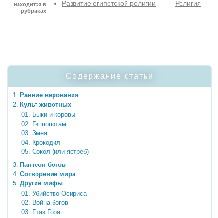
Развитие египетской религии
Религия
находится в
рубриках
Содержание статьи
Ранние верования
Культ животных
Быки и коровы
Гиппопотам
Змея
Крокодил
Сокол (или ястреб)
Пантеон богов
Сотворение мира
Другие мифы
Убийство Осириса
Война богов
Глаз Гора