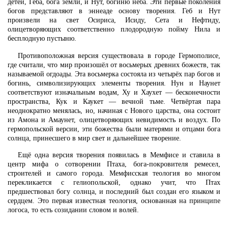
детей, Геба, бога земли, и Нут, богиню неба. Эти первые поколения
богов представляют в эннеаде основу творения. Геб и Нут
произвели на свет Осириса, Исиду, Сета и Нефтиду,
олицетворяющих соответственно плодородную пойму Нила и
бесплодную пустыню.
Противоположная версия существовала в городе Гермополисе,
где считали, что мир произошёл от восьмерых древних божеств, так
называемой огдоады. Эта восьмерка состояла из четырёх пар богов и
богинь, символизирующих элементы творения. Нун и Наунет
соответствуют изначальным водам, Ху и Хаухет — бесконечности
пространства, Кук и Каукет — вечной тьме. Четвёртая пара
неоднократно менялась, но, начиная с Нового царства, она состоит
из Амона и Амаунет, олицетворяющих невидимость и воздух. По
гермопольской версии, эти божества были матерями и отцами бога
солнца, принесшего в мир свет и дальнейшее творение.
Ещё одна версия творения появилась в Мемфисе и ставила в
центр мифа о сотворении Птаха, бога-покровителя ремесел,
строителей и самого города. Мемфисская теология во многом
перекликается с гелиопольской, однако учит, что Птах
предшествовал богу солнца, и последний был создан его языком и
сердцем. Это первая известная теология, основанная на принципе
логоса, то есть созидании словом и волей.