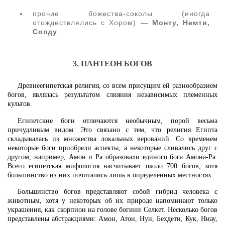
прочие божества-соколы (иногда
отождествлялись с Хором) —
Монту, Немти,
Сопду
.
3. ПАНТЕОН БОГОВ
Древнеегипетская религия, со всем присущим ей разнообразием
богов, являлась результатом слияния независимых племенных
культов.
Египетские боги отличаются необычным, порой весьма
причудливым видом. Это связано с тем, что религия Египта
складывалась из множества локальных верований. Со временем
некоторые боги приобрели аспекты, а некоторые сливались друг с
другом, например, Амон и Ра образовали единого бога Амона-Ра.
Всего египетская мифология насчитывает около 700 богов, хотя
большинство из них почитались лишь в определенных местностях.
Большинство богов представляют собой гибрид человека с
животным, хотя у некоторых об их природе напоминают только
украшения, как скорпион на голове богини Селкет. Несколько богов
представлены абстракциями: Амон, Атон, Нун, Бехдети, Кук, Ниау,