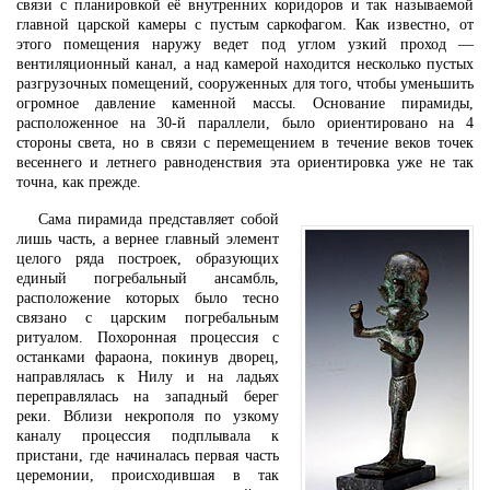
связи с планировкой её внутренних коридоров и так называемой
главной царской камеры с пустым саркофагом. Как известно, от
этого помещения наружу ведет под углом узкий проход —
вентиляционный канал, а над камерой находится несколько пустых
разгрузочных помещений, сооруженных для того, чтобы уменьшить
огромное давление каменной массы. Основание пирамиды,
расположенное на 30-й параллели, было ориентировано на 4
стороны света, но в связи с перемещением в течение веков точек
весеннего и летнего равноденствия эта ориентировка уже не так
точна, как прежде.
Сама пирамида представляет собой
лишь часть, а вернее главный элемент
целого ряда построек, образующих
единый погребальный ансамбль,
расположение которых было тесно
связано с царским погребальным
ритуалом. Похоронная процессия с
останками фараона, покинув дворец,
направлялась к Нилу и на ладьях
переправлялась на западный берег
реки. Вблизи некрополя по узкому
каналу процессия подплывала к
пристани, где начиналась первая часть
церемонии, происходившая в так