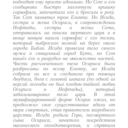
подходит ему просто идеально. Но Сет и его
сообщники быстро захлопнули крышку
саркофага, запечатали его и бросили в реку.
Так Сет захватил трон Египта. Но Исида,
сестра и жена Осириса, в сопровождении
Нефтиды, сестры и жены Сета,
отправилась на поиски мертвого царя и в
конце концов нашли саркофаг с его телом,
который выбросило волной на берег около
города Библа. Исида привезла тело своего
мужа в священный город Буто, но Сет
нашёл его и разрубил на множество частей.
Части расчлененного тела Осириса были
разбросаны по всему Египту, но Исида
собрала их все и соединила при помощи
Анубиса, бога с головой шакала (по одной из
версий легенды он был плодом тайной любви
Осириса и Нефтиды), который
забальзамировал тело царя. В этой
мумифицированной форме Осирис ожил, но
продолжил свое существование вдали от
мира смертных, став правителем загробного
царства. Исида родила Гора, посмертного
сына Осириса, зачатого посредством
магического оплодотворения, и спрятала