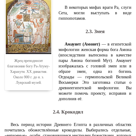
В некоторых мифах враги Ра, слуги
Сета, могли выступать в виде
гиппопотамов.
2.3. Змея
Амаунет (Амонет)
— в египетской
мифологии женская форма бога Амона
(впоследствии вытеснена в качестве
пары Амона богиней Мут). Амаунет
Жрец преподносит
изображалась с головой змеи или в
благовония богу Ра-Атуму-
образе змеи, одна из богинь
Харахути. XX династия.
Огдоады — гермопольской Великой
Около 900 г. до н. э.
Восьмерки Это заготовка статьи о
Луврский музей.
древнеегипетской мифологии. Вы
можете помочь проекту, исправив и
дополнив её.
2.4. Крокодил
Весь период истории Древнего Египта в различных областях
почетались обожествлённые крокодилы. Выбирались отдельные,
«верховные»
, особи, становившиеся местными божествами, которых