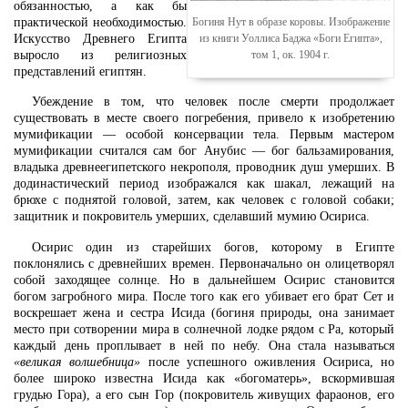
обязанностью, а как бы
Богиня Нут в образе коровы. Изображение
практической необходимостью.
из книги Уоллиса Баджа «Боги Египта»,
Искусство Древнего Египта
том 1, ок. 1904 г.
выросло из религиозных
представлений египтян.
Убеждение в том, что человек после смерти продолжает
существовать в месте своего погребения, привело к изобретению
мумификации — особой консервации тела. Первым мастером
мумификации считался сам бог Анубис — бог бальзамирования,
владыка древнеегипетского некрополя, проводник душ умерших. В
додинастический период изображался как шакал, лежащий на
брюхе с поднятой головой, затем, как человек с головой собаки;
защитник и покровитель умерших, сделавший мумию Осириса.
Осирис один из старейших богов, которому в Египте
поклонялись с древнейших времен. Первоначально он олицетворял
собой заходящее солнце. Но в дальнейшем Осирис становится
богом загробного мира. После того как его убивает его брат Сет и
воскрешает жена и сестра Исида (богиня природы, она занимает
место при сотворении мира в солнечной лодке рядом с Ра, который
каждый день проплывает в ней по небу. Она стала называться
«великая волшебница»
после успешного оживления Осириса, но
более широко известна Исида как «богоматерь», вскормившая
грудью Гора), а его сын Гор (покровитель живущих фараонов, его