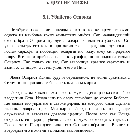
5. ДРУГИЕ МИФЫ
5.1. Убийство Осириса
Четвёртое поколение эннеады стало в то же время героями
одного из наиболее ярких египетских мифов. Сет, ненавидевший
своего брата Осириса, придумал коварный план его убийства. Он
узнал размеры его тела и пригласил его на праздник, где показал
гостям саркофаг и пообещал подарить его тому, кому он придется
впору. Все гости пробовали лечь в саркофаг, но он подошёл только
Осирису. Как только он лег, Сет захлопнул крышку саркофага и
залил её свинцом, а затем утопил его в Ниле.
Жена Осириса Исида, будучи беременной, не могла сражаться с
Сетом, и он присвоил себе власть над всем миром.
Исида разыскивала тело своего мужа. Дети рассказали ей о
злодеянии Сета. Исида шла по следу саркофага до самого Библоса,
где нашла его укрытым в стволе дерева, из которого была сделана
колонна дворца царя Мелькарта. Исида нанялась при дворе
служанкой и завоевала доверие царицы. После того как Исида
открылась ей, царица убедила своего мужа освободить саркофаг.
После этого Исида доставила тело Осириса обратно в Египет и
возродила его к жизни великими заклинаниями.