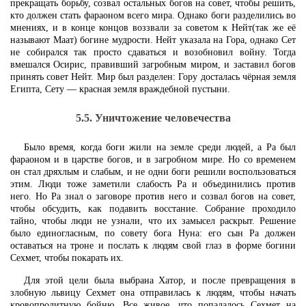
прекращать борьбу, созвал остальных богов на совет, чтобы решить,
кто должен стать фараоном всего мира. Однако боги разделились во
мнениях, и в конце концов воззвали за советом к Нейт(так же её
называют Маат) богине мудрости. Нейт указала на Гора, однако Сет
не собирался так просто сдаваться и возобновил войну. Тогда
вмешался Осирис, правивший загробным миром, и заставил богов
принять совет Нейт. Мир был разделен: Гору досталась чёрная земля
Египта, Сету — красная земля враждебной пустыни.
5.5. Уничтожение человечества
Было время, когда боги жили на земле среди людей, а Ра был
фараоном и в царстве богов, и в загробном мире. Но со временем
он стал дряхлым и слабым, и не одни боги решили воспользоваться
этим. Люди тоже заметили слабость Ра и объединились против
него. Но Ра знал о заговоре против него и созвал богов на совет,
чтобы обсудить, как подавить восстание. Собрание проходило
тайно, чтобы люди не узнали, что их замысел раскрыт. Решение
было единогласным, по совету бога Нуна: его сын Ра должен
оставаться на троне и послать к людям свой глаз в форме богини
Сехмет, чтобы покарать их.
Для этой цели была выбрана Хатор, и после превращения в
злобную львицу Сехмет она отправилась к людям, чтобы начать
кровопролитную бойню. Все живое, что попадалось Сехмет на