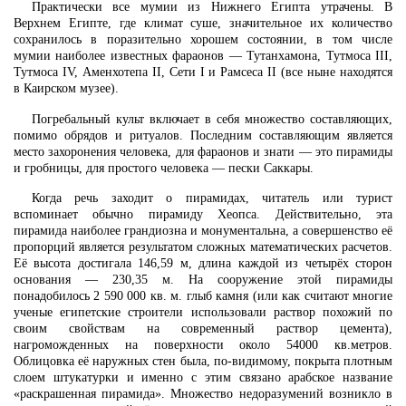
Практически все мумии из Нижнего Египта утрачены. В
Верхнем Египте, где климат суше, значительное их количество
сохранилось в поразительно хорошем состоянии, в том числе
мумии наиболее известных фараонов — Тутанхамона, Тутмоса III,
Тутмоса IV, Аменхотепа II, Сети I и Рамсеса II (все ныне находятся
в Каирском музее).
Погребальный культ включает в себя множество составляющих,
помимо обрядов и ритуалов. Последним составляющим является
место захоронения человека, для фараонов и знати — это пирамиды
и гробницы, для простого человека — пески Саккары.
Когда речь заходит о пирамидах, читатель или турист
вспоминает обычно пирамиду Хеопса. Действительно, эта
пирамида наиболее грандиозна и монументальна, а совершенство её
пропорций является результатом сложных математических расчетов.
Её высота достигала 146,59 м, длина каждой из четырёх сторон
основания — 230,35 м. На сооружение этой пирамиды
понадобилось 2 590 000 кв. м. глыб камня (или как считают многие
ученые египетские строители использовали раствор похожий по
своим свойствам на современный раствор цемента),
нагроможденных на поверхности около 54000 кв.метров.
Облицовка её наружных стен была, по-видимому, покрыта плотным
слоем штукатурки и именно с этим связано арабское название
«раскрашенная пирамида». Множество недоразумений возникло в