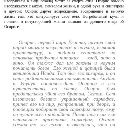
изображали в виде сокола) мстит за смерть отца. Осирис обычно
изображается с анхом, символом жизни, в одной руке и скипетром
в другой; Осирис дарует возрождение, воскрешение и вечную
жизнь тем, кто контролирует свое тело. Погребальный культ и
понятия о потусторонней жизни выходят из древнего мифа об
Осирисе:
Осирис, первый царь Египта, научил свой
народ многим искусствам и наукам, включая
архитектуру, и подарил египтянам их
основные продукты питания — хлеб, пиво и
вино. Он также дал им законы и научил
почитать богов. Его женой и царицей была
волшебница Исида. Тот был его визирем, и он
стал родоначальником письменности. Анубис
и Упуаут сопровождали Осириса в его
путешествиях по свету. Осирис был
предательски убит его братом, Сетом. Сет
изготовил богато украшенный саркофаг,
принес его на пир, устроенный при дворе, и
пообещал подарить свой саркофаг тому, кому
он лучше всего подойдет. После того как все
остальные примерили саркофаг, Осирис
сделал то же самое, и оказалось, что он