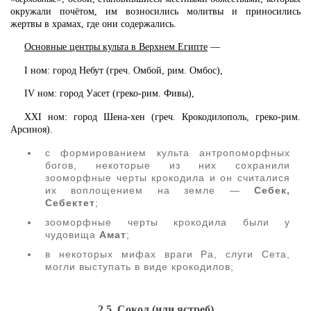
окружали почётом, им возносились молитвы и приносились
жертвы в храмах, где они содержались.
Основные центры культа в Верхнем Египте
—
I ном: город Небут (греч. Омбой, рим. Омбос),
IV ном: город Уасет (греко-рим. Фивы),
XXI ном: город Шена-хен (греч. Крокодилополь, греко-рим.
Арсиноя).
с формированием культа антропоморфных
богов, некоторые из них сохранили
зооморфные черты крокодила и он считалися
их воплощением на земле —
Себек,
Себектет
;
зооморфные черты крокодила были у
чудовища
Амат
;
в некоторых мифах враги Ра, слуги Сета,
могли выступать в виде крокодилов;
2.5. Сокол (или ястреб)