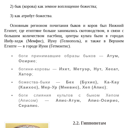
2) бык (корова) как земное воплощение божества;
3) как атрибут божества.
Основным регионом почитания быков и коров был Нижний
Египет, где египтяне больше занимались скотоводством, в связи с
большим количеством пастбищ, центры культа были в городах
Инбу-хедж (Мемфис), Иуну (Гелиополь), и также в Верхнем
Египте — в городе Иуни (Гетмонтис).
боги принимавшие образы быков —
Атум,
Осирис
;
богини-коровы —
Ихет, Метуэр, Нут, Хесат,
Хатор
;
божества-быки —
Бех (Бухис), Ка-Кау
(Каихос), Мер-Ур (Мневис), Хеп (Апис)
;
боги слияния культов с быком Хепом
(Аписом) —
Апис-Атум, Апис-Осирис,
Серапис.
2.2. Гиппопотам