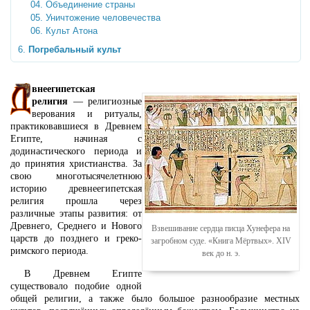
Объединение страны
Уничтожение человечества
Культ Атона
Погребальный культ
внеегипетская
религия
— религиозные
верования и ритуалы,
практиковавшиеся в Древнем
Египте, начиная с
додинастического периода и
до принятия христианства. За
свою многотысячелетнюю
историю древнеегипетская
религия прошла через
различные этапы развития: от
Древнего, Среднего и Нового
Взвешивание сердца писца Хунефера на
царств до позднего и греко-
загробном суде. «Книга Мёртвых». XIV
римского периода.
век до н. э.
В Древнем Египте
существовало подобие одной
общей религии, а также было большое разнообразие местных