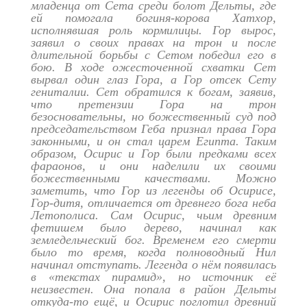
младенца от Сета среди болот Дельты, где
ей помогала богиня-корова Хатхор,
исполнявшая роль кормилицы. Гор вырос,
заявил о своих правах на трон и после
длительной борьбы с Сетом победил его в
бою. В ходе ожесточенной схватки Сет
вырвал один глаз Гора, а Гор отсек Сету
гениталии. Сет обратился к богам, заявив,
что претензии Гора на трон
безосновательны, но божественный суд под
председательством Геба признал права Гора
законными, и он стал царем Египта. Таким
образом, Осирис и Гор были предками всех
фараонов, и они наделили их своими
божественными качествами. Можно
заметить, что Гор из легенды об Осирисе,
Гор-дитя, отличается от древнего бога неба
Летополиса. Сам Осирис, чьим древним
фетишем было дерево, начинал как
земледельческий бог. Временем его смерти
было то время, когда полноводный Нил
начинал отступать. Легенда о нём появилась
в «текстах пирамид», но источник её
неизвестен. Она попала в район Дельты
откуда-то ещё, и Осирис поглотил древний