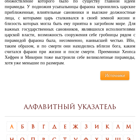
обожествление которого было по существу главной идеей
пирамиды. У подножия усыпальницы фараона хоронились царские
приближенные, влиятельные сановники и высокие должностные
лица, с которыми царь сталкивался в своей земной жизни и
близость которых могла быть ему приятна в загробном мире. Для
важных государственных сановников, являвшихся исполнителями
царской власти, возможность сооружения себе гробницы рядом с
пирамидой фараона была, несомненно, наивысшей честью. Ибо,
таким образом, и по смерти они находились вблизи бога, каким
считался фараон при жизни и после смерти. Преемники Хеопса
Хефрен и Микерин тоже выстроили себе великолепные пирамиды,
хотя уже меньшие по размерам.
Источники
Алфавитный указатель
А
Б
В
Г
Д
Е
Ж
З
И
К
Л
М
Н
О
П
Р
С
Т
У
Ф
Х
Ч
Ш
Э