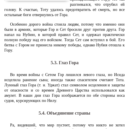
разгневался, что отрубил ей
голову. К счастью, Тоту удалось предотвратить её смерть, но все
остальные боги отвернулись от Гора.
Особенно дорого война стоила людям, потому что именно они
были в армиях, которые Гор и Сет бросили друг против друга. Гор
напал на Нубию, в которой правил Сет, и одержал практически
полную победу над его войском. Тогда Сет сам вступил в бой. Его
битва с Гором не принесла никому победы, однако Нубия отошла к
Гору.
5.3. Глаз Гора
Во время войны с Сетом Гор лишился левого глаза, но Исида
исцелила ранение сына; иногда также спасителем считают Тота.
Лунный глаз Гора (т. н. Уджат) стал символом исцеления и защиты
от опасности и со времен Древнего Царства использовался как
амулет. В наши дни глаз Гора изображается по обе стороны носа
судов, курсирующих по Нилу.
5.4. Объединение страны
Ра, видевший, что мир пустеет, потому что никто не хотел