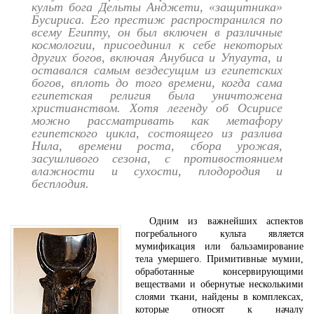
культ бога Дельты Анджети, «защитника»
Бусириса. Его престиж распространился по
всему Египту, он был включен в различные
космологии, присоединил к себе некоторых
других богов, включая Анубиса и Упуаута, и
оставался самым вездесущим из египетских
богов, вплоть до того времени, когда сама
египетская религия была уничтожена
христианством. Хотя легенду об Осирисе
можно рассматривать как метафору
египетского цикла, состоящего из разлива
Нила, времени роста, сбора урожая,
засушливого сезона, с противостоянием
влажности и сухости, плодородия и
бесплодия.
Одним из важнейших аспектов
погребального культа является
мумификация или бальзамирование
тела умершего. Примитивные мумии,
обработанные консервирующими
веществами и обернутые несколькими
слоями ткани, найдены в комплексах,
которые относят к началу