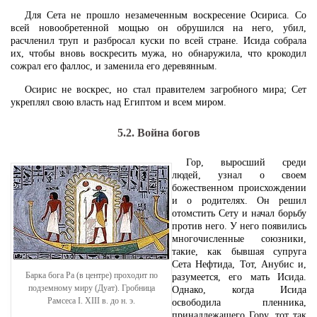
Для Сета не прошло незамеченным воскресение Осириса. Со
всей новообретенной мощью он обрушился на него, убил,
расчленил труп и разбросал куски по всей стране. Исида собрала
их, чтобы вновь воскресить мужа, но обнаружила, что крокодил
сожрал его фаллос, и заменила его деревянным.
Осирис не воскрес, но стал правителем загробного мира; Сет
укреплял свою власть над Египтом и всем миром.
5.2. Война богов
Гор, выросший среди
людей, узнал о своем
божественном происхождении
и о родителях. Он решил
отомстить Сету и начал борьбу
против него. У него появились
многочисленные союзники,
такие, как бывшая супруга
Сета Нефтида, Тот, Анубис и,
Барка бога Ра (в центре) проходит по
разумеется, его мать Исида.
подземному миру (Дуат). Гробница
Однако, когда Исида
Рамсеса I. XIII в. до н. э.
освободила пленника,
принадлежащего Гору, тот так