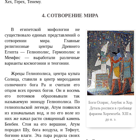
Хех, Герех, Тенему.
4. СОТВОРЕНИЕ МИРА
В египетской мифологии не
существовало единых представлений о
сотворении мира. Главные
религиозные центры Древнего
Египта — Гелиополис, Гермополис и
Мемфис — выработали различные
варианты космогонии и теогонии.
Жрецы Гелиополиса, центра культа
Солнца, ставили в центр мироздания
солнечного бога Ра и считали его
отцом всех прочих богов. Он и восемь
его потомков образовывали так
называемую эннеаду Гелиополиса. По
Боги Осирис, Анубис и Хор.
гелиопольской легенде, Атум появился
Деталь росписи в гробнице
из изначальных вод, и по его воле из
фараона Хоремхеба. XIII в.
них же начал расти священный камень
до н. э.
Бенбен. Стоя на его вершине, Атум
породил Шу, бога воздуха, и Тефнут,
богиню влаги. Эта пара родила своих