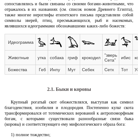
сопоставлялись и были связаны со своими богами-животными, что
отражалось в их названиях (см. список номов Древнего Египта),
также многие иероглифы египетского письма представляли собой
символы зверей, птиц, пресмыкающихся, рыб и насекомых,
являвшихся идеограммами обозначавшими каких-либо божеств:
Идеограмма
"зверь
Животные
утка
собака
гриф
крокодил
ибис
к
Сета"
Божества
Геб
Инпу
Мут
Себек
Сетх
Тот
У
2.1. Быки и коровы
Крупный рогатый скот обожествлялся, выступая как символ
благоденствия, изобилия и плодородия. Постепенно культ скота
трансформировался от тотемических верований к антропоморфным
богам, с которыми существовали разнообразные связи быка
(коровы) и соответствующего ему мифологического образа бога:
1) полное тождество;