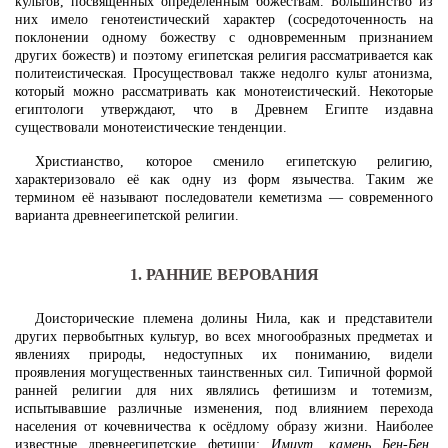
культов, посвящённых определённым божествам. Большинство из
них имело генотеистический характер (сосредоточенность на
поклонении одному божеству с одновременным признанием
других божеств) и поэтому египетская религия рассматривается как
политеистическая. Просуществовал также недолго культ атонизма,
который можно рассматривать как монотеистический. Некоторые
египтологи утверждают, что в Древнем Египте издавна
существовали монотеистические тенденции.
Христианство, которое сменило египетскую религию,
характеризовало её как одну из форм язычества. Таким же
термином её называют последователи кеметизма — современного
варианта древнеегипетской религии.
1. РАННИЕ ВЕРОВАНИЯ
Доисторические племена долины Нила, как и представители
других первобытных культур, во всех многообразных предметах и
явлениях природы, недоступных их пониманию, видели
проявления могущественных таинственных сил. Типичной формой
ранней религии для них являлись фетишизм и тотемизм,
испытывавшие различные изменения, под влиянием перехода
населения от кочевничества к осёдлому образу жизни. Наиболее
известные древнеегипетские фетиши:
Имиут, камень Бен-Бен,