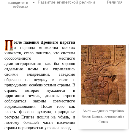
Развитие египетской религии
Религия
находится в
рубриках
осле падения Древнего царства
и периода множества мелких
княжеств, стало понятно, что система
обособленного местного
администрирования, как бы хорошо
отдельные номы ни управлялись
своими владетелями, заведомо
обречена на неудачу в связи с
природными особенностями страны. В
стране, которая нуждается в
ирригации земель, должны строго
соблюдаться законы совместного
водопользования. После того как
Амон — один из старейших
власть фараона рухнула, природные
богов Египта, почитаемый в
ресурсы Египта пошли на убыль, и
Фивах
поэтому большей части населения
страны периодически угрожал голод.