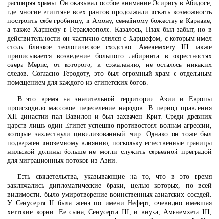
расширяя храмы. Он оказывал особое внимание Осирису в Абидосе,
где многие египтяне всех рангов продолжали искать возможность
построить себе гробницу, и Амону, семейному божеству в Карнаке,
а также Харшефу в Гераклеополе. Казалось, Птах был забыт, но в
действительности он частично слился с Харшефом, с которым имел
столь близкое теологическое сходство. Аменемхету III также
приписывается возведение большого лабиринта в окрестностях
озера Мерис, от которого, к сожалению, не осталось никаких
следов. Согласно Геродоту, это был огромный храм с отдельным
помещением для каждого из египетских богов.
В это время на значительной территории Азии и Европы
происходило массовое переселение народов. В период правления
XII династии пал Вавилон и был захвачен Крит. Среди древних
царств лишь один Египет успешно противостоял волнам агрессии,
которые захлестнули цивилизованный мир. Однако он тоже был
подвержен иноземному влиянию, поскольку естественные границы
нильской долины больше не могли служить серьезной преградой
для миграционных потоков из Азии.
Есть свидетельства, указывающие на то, что в это время
заключались дипломатические браки, целью которых, по всей
видимости, было умиротворение воинственных азиатских соседей.
У Сенусерта II была жена по имени Неферт, очевидно имевшая
хеттские корни. Ее сына, Сенусерта III, и внука, Аменемхета III,