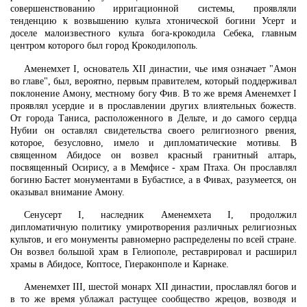
совершенствованию ирригационной системы, проявляли
тенденцию к возвышению культа хтонической богини Усерт и
доселе малоизвестного культа бога-крокодила Себека, главным
центром которого был город Крокодилополь.
Аменемхет I, основатель XII династии, чье имя означает "Амон
во главе", был, вероятно, первым правителем, который поддерживал
поклонение Амону, местному богу Фив. В то же время Аменемхет I
проявлял усердие и в прославлении других влиятельных божеств.
От города Таниса, расположенного в Дельте, и до самого сердца
Нубии он оставлял свидетельства своего религиозного рвения,
которое, безусловно, имело и дипломатические мотивы. В
священном Абидосе он возвел красный гранитный алтарь,
посвященный Осирису, а в Мемфисе - храм Птаха. Он прославлял
богиню Бастет монументами в Бубастисе, а в Фивах, разумеется, он
оказывал внимание Амону.
Сенусерт I, наследник Аменемхета I, продолжил
дипломатичную политику умиротворения различных религиозных
культов, и его монументы равномерно распределены по всей стране.
Он возвел большой храм в Гелиополе, реставрировал и расширил
храмы в Абидосе, Коптосе, Гиераконполе и Карнаке.
Аменемхет III, шестой монарх XII династии, прославлял богов и
в то же время ублажал растущее сообщество жрецов, возводя и