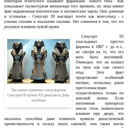
некоторые египтологи называют фараонами "нового типа". Как
показывает скульптурная миниатюра того времени, их лица имеют
ярко выраженные неегипетские и несемитские черты. Они длинные
и угловатые - Сенусерт III выглядит почти как монголоид - с
узкими глазами и высокими скулами. Нет сомнения в том, что это
результат влияния чужой крови.
Сенусерт III
унаследовал престол
фараона в 1887 г. до н.э.,
не смотря на то, что его
мать была иноземкой.
Очевидно, что он взошел
на трон как сын своего
отца. Этот факт
представляет особенный
интерес, поскольку ранее
престолонаследие
Три черные гранитные статуи фараона
осуществлялось только по
Сенусерта III времен XII династии из Дейр-
женской линии. Если
эль-Бахри
иноземные принцессы
имели столь значительное
влияние при дворе, что
оказались способны даже изменить правила династической
преемственности в пользу своих сыновей, они также могли