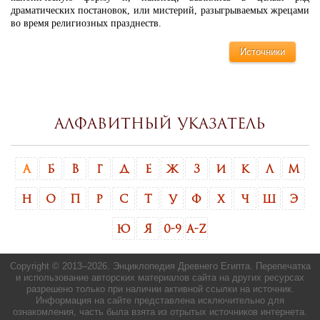
драматических постановок, или мистерий, разыгрываемых жрецами
во время религиозных празднеств.
Источники
Алфавитный указатель
А
Б
В
Г
Д
Е
Ж
З
И
К
Л
М
Н
О
П
Р
С
Т
У
Ф
Х
Ч
Ш
Э
Ю
Я
0-9
A-Z
Copyright © 2013–
2026. Энциклопедия Древнего Египта. Перепечатка
и использование авторских материалов сайта на других ресурсах
разрешено только при наличии активной ссылки на источник.
Информация на сайте представлена исключительно для
ознакомления, часть была взята из отрытых источников интернета.