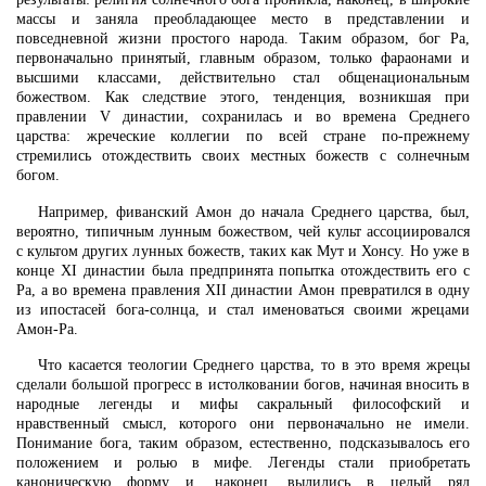
массы и заняла преобладающее место в представлении и
повседневной жизни простого народа. Таким образом, бог Ра,
первоначально принятый, главным образом, только фараонами и
высшими классами, действительно стал общенациональным
божеством. Как следствие этого, тенденция, возникшая при
правлении V династии, сохранилась и во времена Среднего
царства: жреческие коллегии по всей стране по-прежнему
стремились отождествить своих местных божеств с солнечным
богом.
Например, фиванский Амон до начала Среднего царства, был,
вероятно, типичным лунным божеством, чей культ ассоциировался
с культом других лунных божеств, таких как Мут и Хонсу. Но уже в
конце XI династии была предпринята попытка отождествить его с
Ра, а во времена правления XII династии Амон превратился в одну
из ипостасей бога-солнца, и стал именоваться своими жрецами
Амон-Ра.
Что касается теологии Среднего царства, то в это время жрецы
сделали большой прогресс в истолковании богов, начиная вносить в
народные легенды и мифы сакральный философский и
нравственный смысл, которого они первоначально не имели.
Понимание бога, таким образом, естественно, подсказывалось его
положением и ролью в мифе. Легенды стали приобретать
каноническую форму и, наконец, вылились в целый ряд