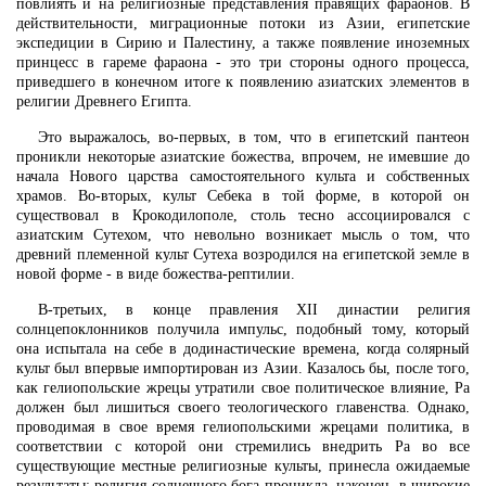
повлиять и на религиозные представления правящих фараонов. В
действительности, миграционные потоки из Азии, египетские
экспедиции в Сирию и Палестину, а также появление иноземных
принцесс в гареме фараона - это три стороны одного процесса,
приведшего в конечном итоге к появлению азиатских элементов в
религии Древнего Египта.
Это выражалось, во-первых, в том, что в египетский пантеон
проникли некоторые азиатские божества, впрочем, не имевшие до
начала Нового царства самостоятельного культа и собственных
храмов. Во-вторых, культ Себека в той форме, в которой он
существовал в Крокодилополе, столь тесно ассоциировался с
азиатским Сутехом, что невольно возникает мысль о том, что
древний племенной культ Сутеха возродился на египетской земле в
новой форме - в виде божества-рептилии.
В-третьих, в конце правления XII династии религия
солнцепоклонников получила импульс, подобный тому, который
она испытала на себе в додинастические времена, когда солярный
культ был впервые импортирован из Азии. Казалось бы, после того,
как гелиопольские жрецы утратили свое политическое влияние, Ра
должен был лишиться своего теологического главенства. Однако,
проводимая в свое время гелиопольскими жрецами политика, в
соответствии с которой они стремились внедрить Ра во все
существующие местные религиозные культы, принесла ожидаемые
результаты: религия солнечного бога проникла, наконец, в широкие