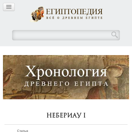
Небериау I
Статья