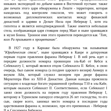
никаких экспедиций по добыче камня в Восточной пустыне. также
две печати этого царя обнаружены в Лиште - территории, которая
находилась под контролем гиксосов, что может говорить о
возможных дипломатических контактах между фиванской
династией и царями в Дельте Нила при Небериау I, хотя эта
гипотеза и является неподтвержденной. Также имеется небольшая
стела, изображающая царя стоящим перед Маат и ныне хранящаяся
в музее Бонна. Тронное имя этого правителя переводится как
"Тот,
кого Ра призывает к процветанию".
В 1927 году в Карнаке была обнаружена так называемая
"Юридическая стела"
, ныне хранящаяся в Каире и датируемая
первым годом правления фараона Небериау I. В ней речь идет о
передаче должности номарха провинции эль-Каб от Кебси к
Собекнахту I, который являлся отцом Собекнахта II. Кебси, в свою
очередь, был сыном номарха (а позднее царского визиря) Аимеру и
внуком Айя, который служил визирем при дворе фараона
Мерхотепра Ини из XIII-й Династии. Данная находка прояснила
ситуацию о владельце богато украшенной гробницы T10 в эль-Кабе,
которым оказался Собекнахт II. Соответственно, если Собекнахт I
занял свою должность на первом году правления Небериау I,
которому в Туринском папирусе отводится 26 лет господства, то его
сын, скорее всего, занимал место номарха в последние годы
царствования фараона и, возможно, при его преемниках - Небериау
II и Сеусеренра Бебианхе.