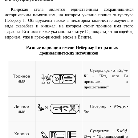
Каирская стела является единственным сохранившимся
историческим памятником, на котором указана полная титулатура
Небереау I. Обнаружены также в некотором количестве амулеты в
виде скарабеев и кинжал, на котором стоит тронное имя этого
фараона. Его имя также указано на статуе Гарпократа, относящейся,
впрочем, уже к греко-римской эпохе в Египте.
Разные вариации имени Небериау I из разных
древнеегипетских источников
Суаджэнра
- S.w3ḏ-n-
Rˁ
- "Тот, кого Ра
Тронное
имя
призывает к
процветанию"
Небериау
- Nb-jrj-r-
Личное
имя
3w
Суаджтауи
- S.w3ḏ-
Хорово
t3wj
- "Призывающий к