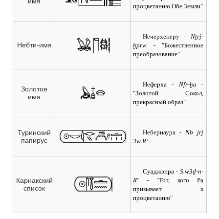
имя
процветанию Обе Земли"
Нечерхеперу
- Nṯrj-
Небти-имя
ḫprw
- "Божественное
преобразование"
Неферха
- Nfr-ḫa
-
Золотое
"Золотой Сокол,
имя
прекрасный образ"
Небериаура
- Nb jrj
Туринский
папирус
3w Rˁ
Суаджэнра
- S.w3ḏ-n-
Rˁ
- "Тот, кого Ра
Карнакский
список
призывает к
процветанию"