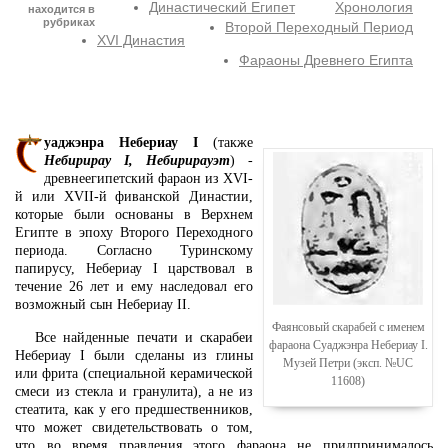
Династический Египет
Хронология
находится в
рубриках
Второй Переходный Период
XVI Династия
Фараоны Древнего Египта
уаджэнра Небериау I
(также
Небирирау I, Небирирауэт
) -
древнеегипетский фараон из XVI-
й или XVII-й фиванской Династии,
которые были основаны в Верхнем
Египте в эпоху Второго Переходного
периода. Согласно Туринскому
папирусу, Небериау I царствовал в
течение 26 лет и ему наследовал его
возможный сын Небериау II.
Фаянсовый скарабей с именем
Все найденные печати и скарабеи
фараона Суаджэнра Небериау I.
Небериау I были сделаны из глины
Музей Петри (эксп. №UC
или фрита (специальной керамической
11608)
смеси из стекла и гранулита), а не из
стеатита, как у его предшественников,
что может свидетельствовать о том,
что во время правления этого фараона не придпринималось