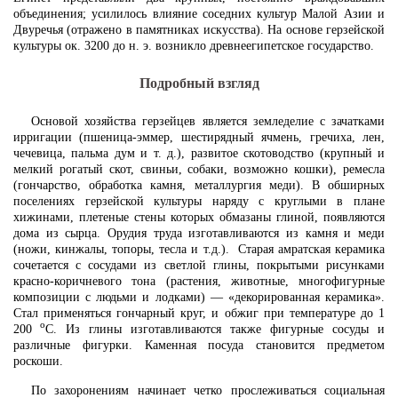
объединения; усилилось влияние соседних культур Малой Азии и
Двуречья (отражено в памятниках искусства). На основе герзейской
культуры ок. 3200 до н. э. возникло древнеегипетское государство.
Подробный взгляд
Основой хозяйства герзейцев является земледелие с зачатками
ирригации (пшеница-эммер, шестирядный ячмень, гречиха, лен,
чечевица, пальма дум и т. д.), развитое скотоводство (крупный и
мелкий рогатый скот, свиньи, собаки, возможно кошки), ремесла
(гончарство, обработка камня, металлургия меди). В обширных
поселениях герзейской культуры наряду с круглыми в плане
хижинами, плетеные стены которых обмазаны глиной, появляются
дома из сырца. Орудия труда изготавливаются из камня и меди
(ножи, кинжалы, топоры, тесла и т.д.). Старая амратская керамика
сочетается с сосудами из светлой глины, покрытыми рисунками
красно-коричневого тона (растения, животные, многофигурные
композиции с людьми и лодками) — «декорированная керамика».
Стал применяться гончарный круг, и обжиг при температуре до 1
о
200
С. Из глины изготавливаются также фигурные сосуды и
различные фигурки. Каменная посуда становится предметом
роскоши.
По захоронениям начинает четко прослеживаться социальная