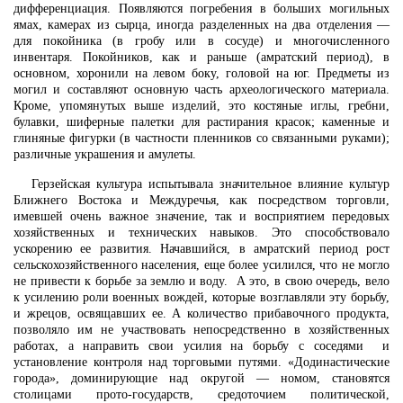
дифференциация. Появляются погребения в больших могильных
ямах, камерах из сырца, иногда разделенных на два отделения —
для покойника (в гробу или в сосуде) и многочисленного
инвентаря. Покойников, как и раньше (амратский период), в
основном, хоронили на левом боку, головой на юг. Предметы из
могил и составляют основную часть археологического материала.
Кроме, упомянутых выше изделий, это костяные иглы, гребни,
булавки, шиферные палетки для растирания красок; каменные и
глиняные фигурки (в частности пленников со связанными руками);
различные украшения и амулеты.
Герзейская культура испытывала значительное влияние культур
Ближнего Востока и Междуречья, как посредством торговли,
имевшей очень важное значение, так и восприятием передовых
хозяйственных и технических навыков. Это способствовало
ускорению ее развития. Начавшийся, в амратский период рост
сельскохозяйственного населения, еще более усилился, что не могло
не привести к борьбе за землю и воду. А это, в свою очередь, вело
к усилению роли военных вождей, которые возглавляли эту борьбу,
и жрецов, освящавших ее. А количество прибавочного продукта,
позволяло им не участвовать непосредственно в хозяйственных
работах, а направить свои усилия на борьбу с соседями и
установление контроля над торговыми путями. «Додинастические
города», доминирующие над округой — номом, становятся
столицами прото-государств, средоточием политической,