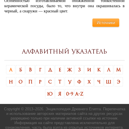
Особенностью изготавливаемой обожженной тонкостенной
керамической посуды, было то, что внутри она окрашивалась в
черный, а снаружи — красный цвет.
Источники
Алфавитный указатель
А
Б
В
Г
Д
Е
Ж
З
И
К
Л
М
Н
О
П
Р
С
Т
У
Ф
Х
Ч
Ш
Э
Ю
Я
0-9
A-Z
Copyright © 2013–
2026. Энциклопедия Древнего Египта. Перепечатка
и использование авторских материалов сайта на других ресурсах
разрешено только при наличии активной ссылки на источник.
Информация на сайте представлена исключительно для
ознакомления, часть была взята из отрытых источников интернета.