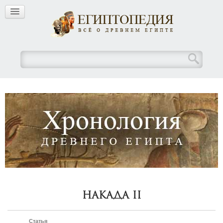
Накада II
Статья