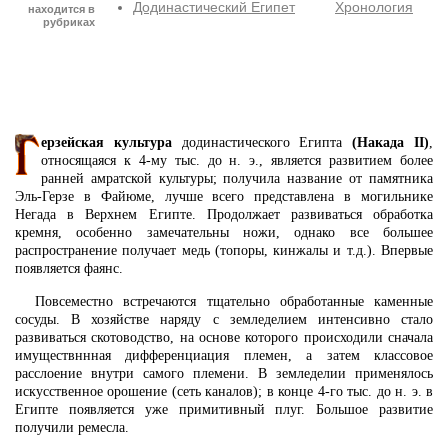
Додинастический Египет
Хронология
находится в
рубриках
ерзейская культура
додинастического Египта
(Накада II)
,
относящаяся к 4-му тыс. до н. э., является развитием более
ранней амратской культуры; получила название от памятника
Эль-Герзе в Файюме, лучше всего представлена в могильнике
Негада в Верхнем Египте. Продолжает развиваться обработка
кремня, особенно замечательны ножи, однако все большее
распространение получает медь (топоры, кинжалы и т.д.). Впервые
появляется фаянс.
Повсеместно встречаются тщательно обработанные каменные
сосуды. В хозяйстве наряду с земледелием интенсивно стало
развиваться скотоводство, на основе которого происходили сначала
имуществннная дифференциация племен, а затем классовое
расслоение внутри самого племени. В земледелии применялось
искусственное орошение (сеть каналов); в конце 4-го тыс. до н. э. в
Египте появляется уже примитивный плуг. Большое развитие
получили ремесла.