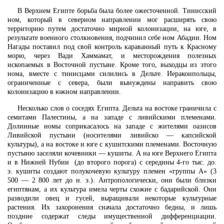
В Верхнем Египте борьба была более ожесточенной. Тинисский
ном, который в северном направлении мог расширять свою
территорию путем достаточно мирной колонизации, на юге, в
результате военного столкновения, подчинил себе ном Абадии. Ном
Нагады поставил под свой контроль караванный путь к Красному
морю, через Вади Хаммамат, и месторождения полезных
ископаемых в Восточной пустыне. Кроме того, выходцы из этого
нома, вместе с тинисцами силились в Дельте. Иераконпольцы,
ограниченные с севера, были вынуждены направить свою
колонизацию в южном направлении.
Несколько слов о соседях Египта. Дельта на востоке граничила с
семитами Палестины, а на западе с ливийскими племенами.
Долинные номы соприкасалось на западе с жителями оазисов
Ливийской пустыни (носителями ливийско — капсийской
культуры), а на востоке и юге с кушитскими племенами. Восточную
пустыню заселяли кочевники — кушиты. А на юге Верхнего Египта
и в Нижней Нубии (до второго порога) с середины 4-го тыс. до.
э. кушиты создают полукочевую культуру племен «группы А» (3
500 — 2 800 лет до н. э.). Антропологически, они были близки
египтянам, а их культура имела черты схожие с бадарийской. Они
разводили овец и гусей, выращивали некоторые культурные
растения. Их захоронения сначала достаточно бедны, и лишь
поздние содержат следы имущественной дифференциации.