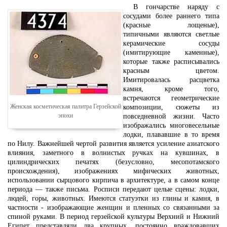
В гончарстве наряду с
сосудами более раннего типа
(красные лощеные),
типичными являются светлые
керамические сосуды
(имитирующие каменные),
которые также расписывались
красным цветом.
Имитировалась расцветка
камня, кроме того,
встречаются геометрические
Женская косметическая палитра Герзейской
композиции, сюжеты из
эпохи
повседневной жизни. Часто
изображались многовесельные
лодки, плававшие в то время
по Нилу. Важнейшей чертой развития является усиление азиатского
влияния, заметного в волнистых ручках на кувшинах, в
цилиндрических печатях (безусловно, месопотамского
происхождения), изображениях мифических животных,
использовании сырцового кирпича в архитектуре, а в самом конце
периода — также письма. Росписи передают целые сцены: лодки,
людей, горы, животных. Имеются статуэтки из глины и камня, в
частности - изображающие женщин и пленных со связанными за
спиной руками. В период герзейской культуры Верхний и Нижний
Египет представляли два крупных, постоянно враждовавших