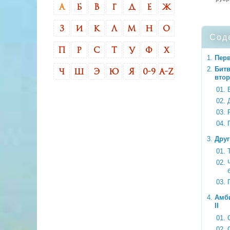
А
Б
В
Г
Д
Е
Ж
З
И
К
Л
М
Н
О
Сод
П
Р
С
Т
У
Ф
Х
Пер
Битв
Ч
Ш
Э
Ю
Я
0-9
A-Z
втор
Друг
Амб
II