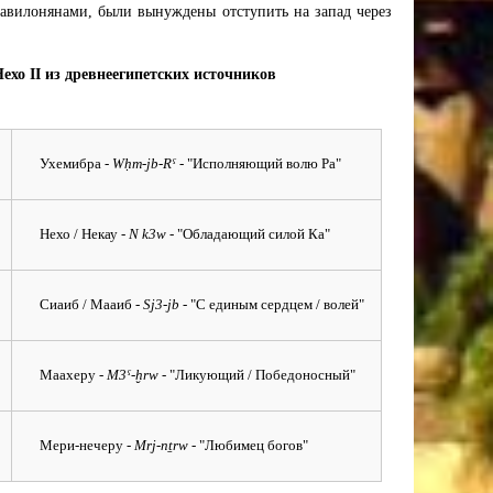
вавилонянами, были вынуждены отступить на запад через
ехо II из древнеегипетских источников
Ухемибра
- Wḥm-jb-Rˁ -
"Исполняющий волю Ра"
Нехо / Некау
- N k3w -
"Обладающий силой Ка"
Сиаиб / Мааиб
- Sj3-jb -
"С единым сердцем / волей"
Маахеру
- M3ˁ-ḫrw -
"Ликующий / Победоносный"
Мери-нечеру
- Mrj-nṯrw -
"Любимец богов"