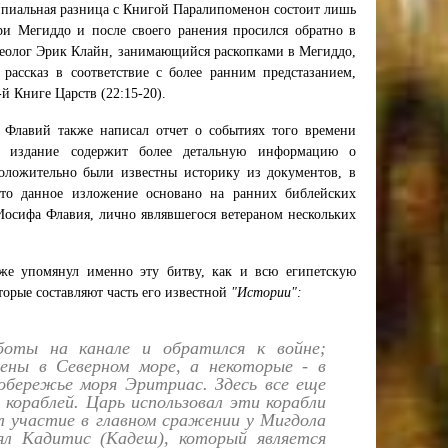
ипиальная разница с Книгой Паралипоменон состоит лишь
и Мегиддо и после своего ранения просился обратно в
хеолог Эрик Клайн, занимающийся раскопками в Мегиддо,
рассказ в соответствие с более ранним предстазанием,
 Книге Царств (22:15-20).
 Флавий также написал отчет о событиях того времени
о издание содержит более детальную информацию о
оложительно были известны историку из документов, в
 что данное изложение основано на ранних библейских
Иосифа Флавия, лично являвшегося ветераном нескольких
акже упомянул именно эту битву, как и всю египетскую
торые составляют часть его известной
"Истории":
боты на канале и обратился к войне;
ены в Северном море, а некоторые - в
побережье моря Эритриас. Здесь все еще
кораблей. Царь использовал эти корабли
л участие в главном сражении у Мигдола
зял Кадитис (Кадеш), который является