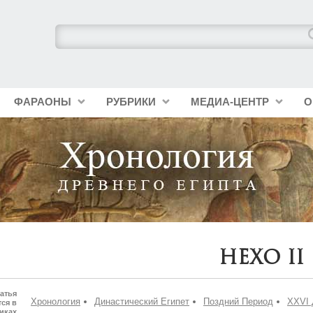
ФАРАОНЫ
РУБРИКИ
МЕДИА-ЦЕНТР
О
Нехо II
атья
Хронология
Династический Египет
Поздний Период
XXVI 
ся в
иках