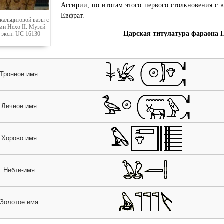
Ассирии, по итогам этого первого столкновения с 
Евфрат.
кальцитовой вазы с
ми Нехо II. Музей
Царская титулатура фараона Н
 эксп. UC 16130
Тронное имя
Личное имя
Хорово имя
Небти-имя
Золотое имя