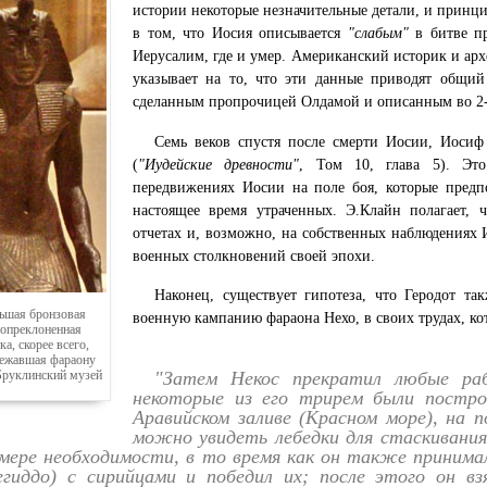
истории некоторые незначительные детали, и принц
в том, что Иосия описывается
"слабым"
в битве пр
Иерусалим, где и умер. Американский историк и ар
указывает на то, что эти данные приводят общий 
сделанным пропрочицей Олдамой и описанным во 2-й
Семь веков спустя после смерти Иосии, Иосиф
(
"Иудейские древности"
, Том 10, глава 5). Эт
передвижениях Иосии на поле боя, которые предп
настоящее время утраченных. Э.Клайн полагает,
отчетах и, возможно, на собственных наблюдениях 
военных столкновений своей эпохи.
Наконец, существует гипотеза, что Геродот т
ьшая бронзовая
военную кампанию фараона Нехо, в своих трудах, ко
нопреклоненная
ка, скорее всего,
ежавшая фараону
"Затем Некос прекратил любые ра
 Бруклинский музей
некоторые из его трирем были постро
Аравийском заливе (Красном море), на 
можно увидеть лебедки для стаскивания 
 мере необходимости, в то время как он также принима
егиддо) с сирийцами и победил их; после этого он в