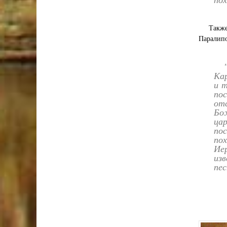
Также
Паралипо
Кар
и т
по
от
Бож
цар
по
по
Ие
изв
пес