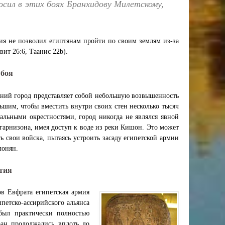
сил в этих боях Бранхидову Милетскому,
ия не позволил египтянам пройти по своим землям из-за
вит 26:6, Таанис 22b).
 боя
вний город представляет собой небольшую возвышенность
ьшим, чтобы вместить внутри своих стен несколько тысяч
альными окрестностями, город никогда не являлся явной
гарнизона, имея доступ к воде из реки Кишон. Это может
 свои войска, пытаясь устроить засаду египетской армии
лонян.
тия
ов Евфрата египетская армия
петско-ассирийского альянса
был практически полностью
ран продолжались вплоть до