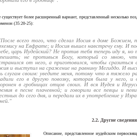
 существует более расширенный вариант, представленный несколько поз
менон (35:20-25):
"После всего того, что сделал Иосия в доме Божием, п
хемису на Евфрате; и Иосия вышел навстречу ему. И пос
ебе, царь Иудейский? Не против тебя теперь иду я, но т
спешать; не противься Богу, который со мною, чт
странился от него, а приготовился, чтобы сразиться 
ия и выступил на сражение на равнину Мегиддо. И выст
ь слугам своим: уведите меня, потому что я тяжело ран
садили его в другую повозку, которая была у него, и
хоронен в гробницах отцов своих. И вся Иудея и Иеру
ремия в песне плачевной; и говорили все певцы и пев
естных до сего дня, и передали их в употребление у Изра
ней."
2.2. Другие сведения
Описание, представленное иудейским первосвяще