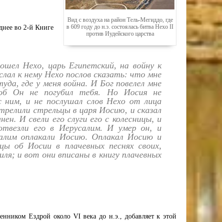
Вид с воздуха на район Тель-Мегиддо, где
в 609 году до н.э. состоялась битва Нехо II
днее во 2-й Книге
против Иудейского царства
ошел Нехо, царь Египетский, на войну к
лал к нему Нехо послов сказать: что мне
уда, где у меня война. И Бог повелел мне
об Он не погубил тебя. Но Иосия не
с ним, и не послушал слов Нехо от лица
релили стрельцы в царя Иосию, и сказал
ен. И свели его слуги его с колесницы, и
 отвезли его в Иерусалим. И умер он, и
салим оплакали Иосию. Оплакал Иосию и
ицы об Иосии в плачевных песнях своих,
иля; и вот они вписаны в книгу плачевных
нником Ездрой около VI века до н.э., добавляет к этой