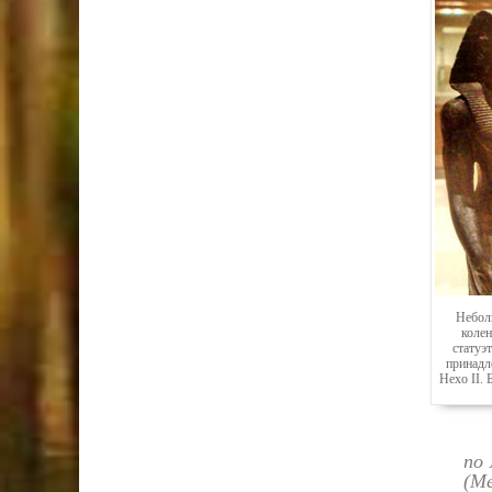
Небол
коле
статуэт
принадл
Нехо II.
по
(М