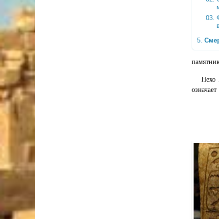
Смер
памятник
Нехо 
означает