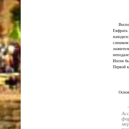
Воспо
Евфрата.
находилс
слишком 
значител
неподале
Иосия бы
Первой к
Основ
Ас
фар
ме
пох