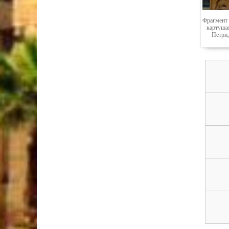
Фрагмент 
картуша
Петри,