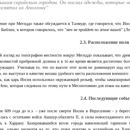
ьшим сирийским городом. Он послал одежды, которые но
освятил их Аполлону"
ние при Мегиддо также обсуждается в Талмуде, где говорится, что Иос
в Библии, в котором говорилось, что
"меч не пройдет по земле вашей"
(Ле
2.3. Расположение поля
й взгляд на топографию местности вокруг Мегиддо показывает, что дре
холмистой прибрежной долины и в то же время является достаточно бол
ужащих. Учитывая то, что по высоте этот холм не доминирует над ост
 но выступал в качестве весьма удобного места расположения военного 
ь, как царь Иосия использовал окружающий рельеф, чтобы замаскировать
Нехо, которая следовала по этому пути в Месопотамию для атаки на вави
2.4. Последующие собы
е 609 года до н.э. - уже после смерти Иосии в Иерусалиме - у берег
лась с остатками войск Ашшур-убаллита II, и силы новосозданного еги
сь к Харрану. Базировавшийся возле города вавилонский гарнизон 
ен, однако несмотря на то, что атаки египтян и ассирийцев на Хар