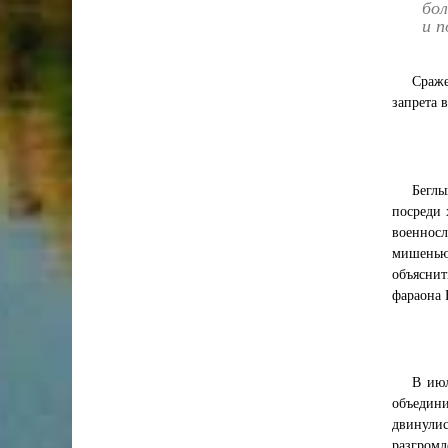
бол
и п
Сраже
запрета 
Беглы
посреди 
военносл
мишенью,
объяснит
фараона 
В июл
объедини
двинули
разгромл