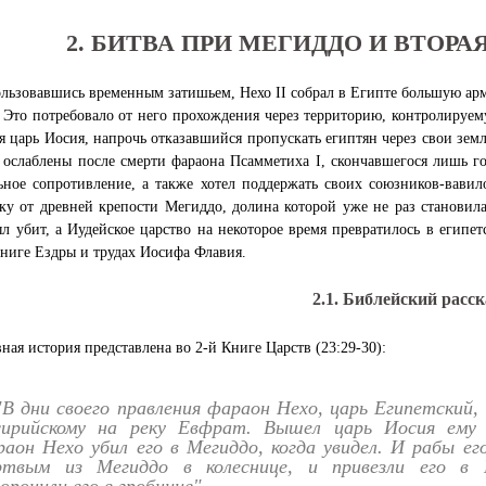
2. БИТВА ПРИ МЕГИДДО И ВТОРА
льзовавшись временным затишьем, Нехо II собрал в Египте большую арми
 Это потребовало от него прохождения через территорию, контролируем
я царь Иосия, напрочь отказавшийся пропускать египтян через свои зем
ослаблены после смерти фараона Псамметиха I, скончавшегося лишь годо
ьное сопротивление, а также хотел поддержать своих союзников-вавил
ку от древней крепости Мегиддо, долина которой уже не раз становила
л убит, а Иудейское царство на некоторое время превратилось в египет
ниге Ездры и трудах Иосифа Флавия.
2.1. Библейский расск
ная история представлена во 2-й Книге Царств (23:29-30):
"В дни своего правления фараон Нехо, царь Египетский,
сирийскому на реку Евфрат. Вышел царь Иосия ему 
аон Нехо убил его в Мегиддо, когда увидел. И рабы его
ртвым из Мегиддо в колеснице, и привезли его в 
оронили его в гробнице".