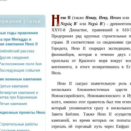
ехо II
(также
Некау, Неку, Нехох
или
ержание статьи
Νεχώς Β'
или
Νεχώ Β'
) - древнеегип
XXVI-й Династии, правивший в 610-5
вые годы правления
Предпринял ряд крупных строительных п
а при Мегиддо и
стране. В соответствии со сведениями гре
ая кампания Нехо II
Геродота, Нехо II снарядил экспедицию
Библейский рассказ
финикийцев, которая в течение двух 
Другие сведения
проплыла от Красного моря вокруг все
Расположение поля боя
континента, в итоге возвратившись в Ег
Последующие события
Нила.
ие военные кампании
Нехо II сыграл значительную роль 
Третья кампания
нескольких ближневосточных царств
Четвертая кампания и
Новоассирийского, Нововавилонского и Иу
битва при Кархемише
всего, именно этот правитель был тем еги
Пятая кампания
который упоминается сразу в нескольки
ициозные проекты Нехо
Завета Библии. Также Нехо II осущест
кампаний, во время которых он попыта
Строительные работы
отрезать ей торговый путь через Евфрат
Создание военно-