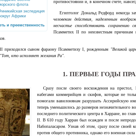
противостоянии и, в конечном счете, навсе
морского флота
Финикийская экспедиция
Египтолог Дональд Редфорд некогда зам
вокруг Африки
человеком действия, наделенным вообр
ть и преемственность
несчастье способствовать сохранению св
Псамметих II по неизвестным причинам п
ов.
II приходился сыном фараону Псамметиху I, рожденным
"Великой цар
"Тот, кто исполняет желания Ра".
1. ПЕРВЫЕ ГОДЫ ПР
Сразу после своего восхождения на престол,
набегами киммерийцев и скифов, которые не тольк
помогали вавилонянам разрушать Ассирийскую имп
теперь уменьшилось до размеров незначительного в
последнего политического центра в Харране, во гла
II. В 610 году Харран был осажден и после непрод
Набопаласаром. Узнав об этом, сразу после своей 
против общего противника, однако его военная сила