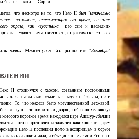
гда были изгнаны из Сирии.
етил, что несмотря на то, что Нехо II был
"изначально
ажением, возможно, опережающим его время, он имел
оего образа, как неудачника"
. Его сын и наследник
риказал удалить имя своего отца практически со всех
ской женой"
Мехитенусхет. Его тронное имя
"Ухемибра"
АВЛЕНИЯ
 Нехо II столкнулся с хаосом, созданным постоянными
о разоряли азиатские земли к западу от Евфрата, но и
ерию. То, что некогда было могущественной державой,
ойска и группы чиновников и дворян, собравшихся вокруг
ве которого короткое время находился царь Ашшур-убаллит
олжительного сопротивления захвачен вавилонским царем
коронации Нехо II поспешил помочь ассирийцам в борьбе
 оказалась слишком мала, и объединенные армии Египта и