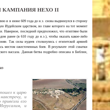
Я КАМПАНИЯ НЕХО II
ю и в июне 609 года до н.э. снова выдвинулся в сторону
ую Иудейским царством, во главе которого на тот момент
ли. Наверное, последний предположил, что египтяне были
м ранее (в 610 году до н.э.), чтобы оказать какое-либо
онян. Так силы иудеев столкнулись с египетской армией
сь местом ожесточенных боев. В результате этой схватки
ского вассала. Данная битва подробно описана в Библии,
аз
 пошел к царю
навстречу, и
 привезли его
Иерусалим, и