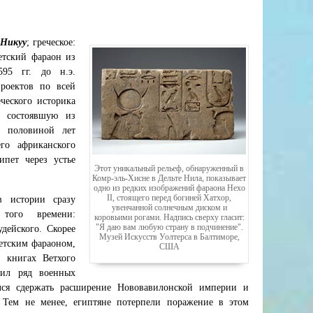
Никуу
; греческое:
етский фараон из
95 гг. до н.э.
роектов по всей
ческого историка
, состоявшую из
с половиной лет
го африканского
ипет через устье
Этот уникальный рельеф, обнаруженный в
Комр-эль-Хисне в Дельте Нила, показывает
одно из редких изображений фараона Нехо
II, стоящего перед богиней Хатхор,
в истории сразу
увенчанной солнечным диском и
 того времени:
коровьими рогами. Надпись сверху гласит:
"Я даю вам любую страну в подчинение".
дейского. Скорее
Музей Искусств Уолтерса в Балтиморе,
петским фараоном,
США
х книгах Ветхого
вил ряд военных
лся сдержать расширение Нововавилонской империи и
. Тем не менее, египтяне потерпели поражение в этом