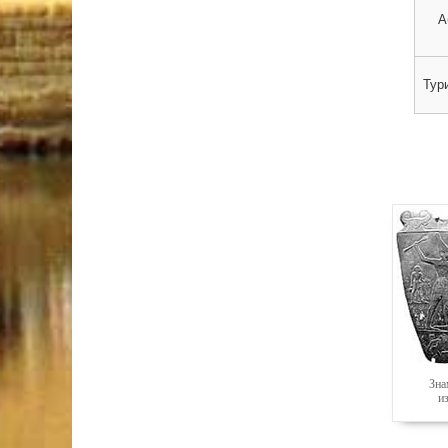
А
Тур
Зна
и