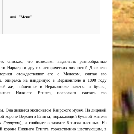
mni
- "
Мени
"
их списках, что позволяет выдвигать разнообразные
сти Нармера и других исторических личностей Древнего
сторики отождествляют его с Менесом, считая его
те, опираясь на найденную в
Иераконполе
в 1898 году
всё же, найденные в Иераконполе палетка и булава,
дителя Нижнего Египта, позволяют считать его
см. Она является экспонатом Каирского музея. На лицевой
лой короне Верхнего Египта, поражающий булавой жителя
и Гарпуна»
), и сообщает о захвате 6 тысяч пленных. На
ной короне Нижнего Египта, торжественно шествующим, в