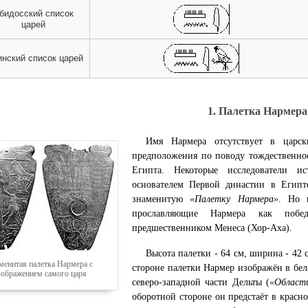
бидосский список
царей
инский список царей
1. Палетка Нармера
Имя Нармера отсутствует в царск
предположения по поводу тождественно
Египта. Некоторые исследователи и
основателем Первой династии в Егип
знаменитую
«
Палетку Нармера
»
. Но 
прославляющие Нармера как побе
предшественником Менеса (
Хор-Аха
).
Высота палетки - 64 см, ширина - 42 
менитая палетка Нармера с
стороне палетки Нармер изображён в бе
зображением самого царя
северо-западной части Дельты (
«Област
оборотной стороне он предстаёт в крас