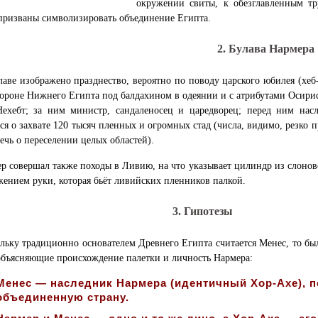
окружении свиты, к обезглавленным т
призваны символизировать объединение Египта.
2. Булава Нармера
лаве изображено празднество, вероятно по поводу царского юбилея (хеб
короне Нижнего Египта под балдахином в одеянии и с атрибутами Осири
Нехебт
; за ним министр, сандаленосец и царедворец; перед ним нас
ся о захвате 120 тысяч пленных и огромных стад (числа, видимо, резко п
речь о переселении целых областей).
р совершал также походы в Ливию, на что указывает цилиндр из слонов
жением руки, которая бьёт ливийских пленников палкой.
3. Гипотезы
льку традиционно основателем Древнего Египта считается Менес, то б
объясняющие происхождение палетки и личность Нармера:
Менес — наследник Нармера (идентичный Хор-Ахе), 
объединенную страну.