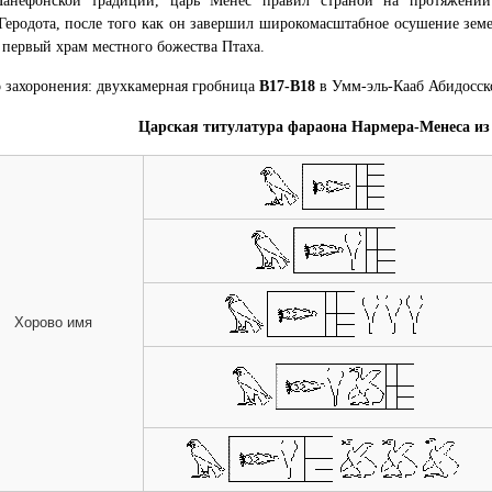
анефонской традиции, царь Менес правил страной на протяжении 
еродота, после того как он завершил широкомасштабное осушение земе
 первый храм местного божества Птаха.
 захоронения: двухкамерная гробница
B17-B18
в Умм-эль-Кааб Абидосск
Царская титулатура фараона Нармера-Менеса из
Хорово имя