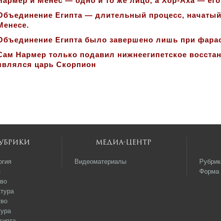
Нармер и Менес — одно и то же лицо, а
Хор-Аха
— его
Объединение Египта — длительный процесс, начатый
Менесе.
Объединение Египта было завершено лишь при фарао
Сам Нармер только подавил нижнеегипетское восста
являлся царь Скорпион
убрики
Медиа-центр
огия
Видеоматериалы
Рубрик
я
Форма 
во
тура
тво
тура
гипта