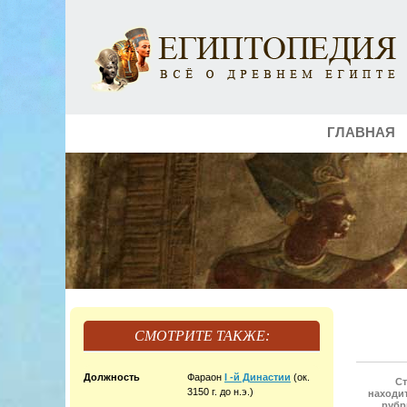
ГЛАВНАЯ
СМОТРИТЕ ТАКЖЕ:
Должность
Фараон
I -й Династии
(ок.
Ст
3150 г. до н.э.)
находит
рубр