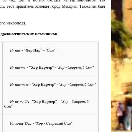
30 (62) лет и погиб, охотясь на гиппопотамов. По
ль, этот правитель основал город Мемфис. Также им был
ого некрополя.
 древнеегипетских источников
Hr nar
- "Хор Нар"
-
"Сом"
Hr nar-mr
- "Хор Нармер
" -
"Хор - Свирепый Сом"
Hr nar-mrw
- "
Хор Нармер
" -
"Хор - Свирепый Сом"
Hr nr-mr TA
-
"Хор Нармер" -
"
Хор - Свирепый
Сом"
Hr nr-mr TAw -
"Хор - Свирепый Сом"