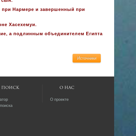
 сын.
 при Нармере и завершенный при
не Хасехемуи.
ние, а подлинным объединителем Египта
Источники
Поиск
О нас
атор
О проекте
поиска