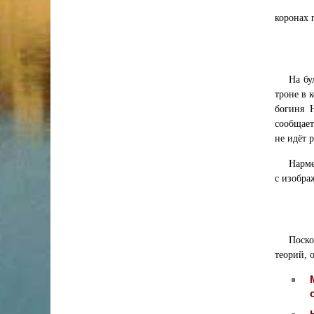
коронах 
На бу
троне в 
богиня
сообщает
не идёт 
Нарме
с изобра
Поско
теорий, 