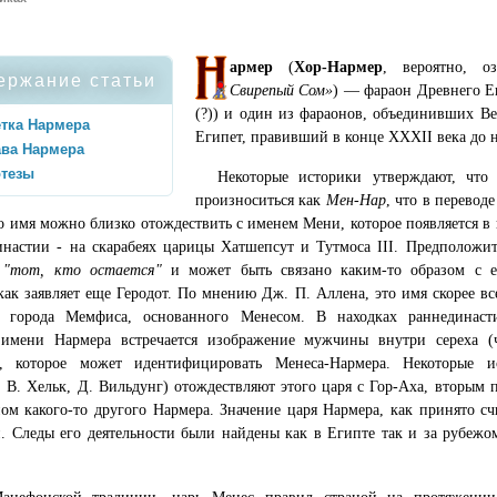
армер
(
Хор-Нармер
, вероятно, о
ержание статьи
Свирепый Сом»
) — фараон Древнего Е
(?)) и один из фараонов, объединивших 
тка Нармера
Египет, правивший в конце XXXII века до н
ава Нармера
отезы
Некоторые историки утверждают, что
произноситься как
Мен-Нар
, что в перевод
то имя можно близко отождествить с именем Мени, которое появляется в
настии - на скарабеях царицы Хатшепсут и Тутмоса III. Предположи
"тот, кто остается"
и может быть связано каким-то образом с е
ак заявляет еще Геродот. По мнению Дж. П. Аллена, это имя скорее в
я города Мемфиса, основанного Менесом. В находках раннединасти
имени Нармера встречается изображение мужчины внутри сереха (ч
), которое может идентифицировать Менеса-Нармера. Некоторые ис
 В. Хельк, Д. Вильдунг) отождествляют этого царя с Гор-Аха, вторым 
ом какого-то другого Нармера. Значение царя Нармера, как принято с
. Следы его деятельности были найдены как в Египте так и за рубежом