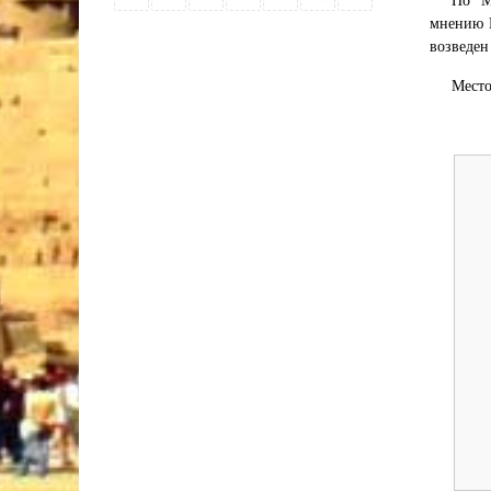
По М
мнению Г
возведен
Место