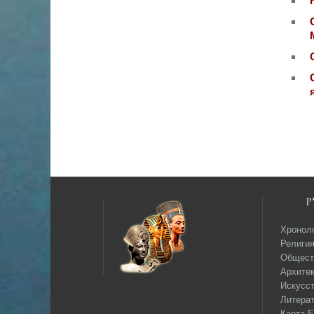
Р
Хронол
Религи
Общест
Архитек
Искусс
Литера
Карта Е