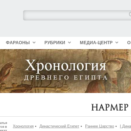
ФАРАОНЫ
РУБРИКИ
МЕДИА-ЦЕНТР
О
Нармер
атья
Хронология
Династический Египет
Раннее Царство
I Дин
ся в
иках