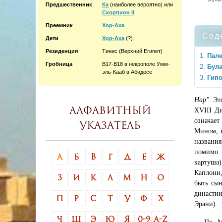
Предшественник
Ка
(наиболее вероятно) или
Скорпион II
Преемник
Хор-Аха
Сод
Дети
Хор-Аха
(?)
Резиденция
Тинис (Верхний Египет)
Пале
Гробница
B17-B18 в некрополе Умм-
Бул
эль-Кааб в Абидосе
Гип
Нар"
. Э
Алфавитный
XVIII Ди
означает
указатель
Мином, к
названи
помимо 
А
Б
В
Г
Д
Е
Ж
картуша
Каплони,
З
И
К
Л
М
Н
О
быть сын
династии
П
Р
С
Т
У
Ф
Х
Эрани).
Ч
Ш
Э
Ю
Я
0-9
A-Z