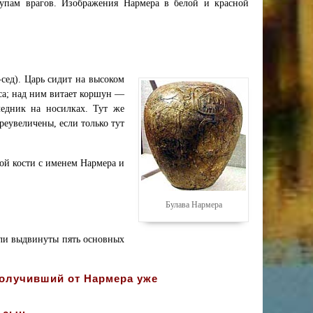
рупам врагов. Изображения Нармера в белой и красной
-сед). Царь сидит на высоком
са; над ним витает коршун —
ледник на носилках. Тут же
реувеличены, если только тут
ой кости с именем Нармера и
Булава Нармера
ыли выдвинуты пять основных
получивший от Нармера уже