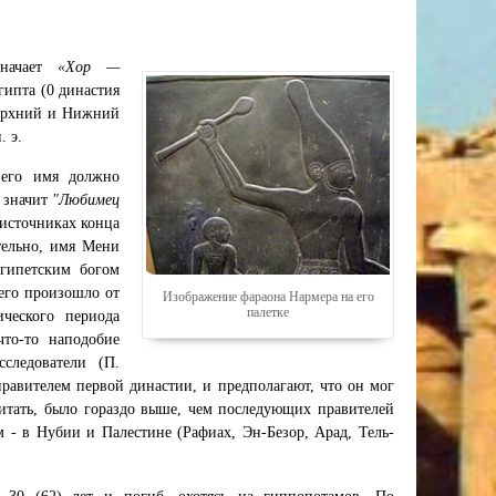
значает
«
Хор
—
гипта (0 династия
Верхний и Нижний
. э.
 его имя должно
е значит
"Любимец
 источниках конца
тельно, имя Мени
гипетским богом
сего произошло от
Изображение фараона Нармера на его
палетке
ческого периода
то-то наподобие
следователи (П.
правителем первой династии, и предполагают, что он мог
читать, было гораздо выше, чем последующих правителей
 - в Нубии и Палестине (Рафиах, Эн-Безор, Арад, Тель-