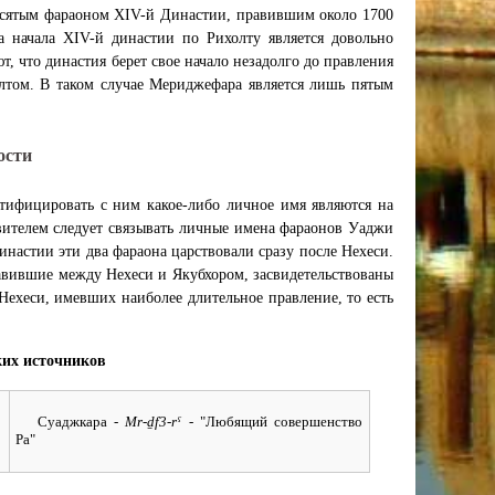
есятым фараоном XIV-й Династии, правившим около 1700
ка начала XIV-й династии по Рихолту является довольно
т, что династия берет свое начало незадолго до правления
олтом. В таком случае Мериджефара является лишь пятым
ости
тифицировать с ним какое-либо личное имя являются на
вителем следует связывать личные имена фараонов Уаджи
настии эти два фараона царствовали сразу после Нехеси.
равившие между Нехеси и Якубхором, засвидетельствованы
ехеси, имевших наиболее длительное правление, то есть
их источников
Суаджкара
- Mr-ḏf3-rˁ -
"Любящий совершенство
Ра"