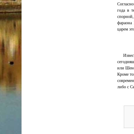
Согласно
года в т
спорной,
фараона 
царем эт
Извес
сегодняш
или Шене
Кроме то
современ
либо с С