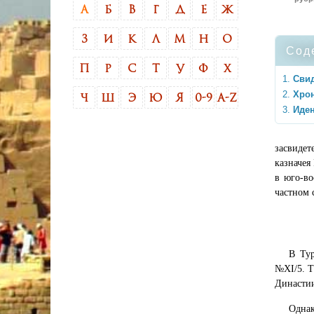
А
Б
В
Г
Д
Е
Ж
З
И
К
Л
М
Н
О
Сод
П
Р
С
Т
У
Ф
Х
Свид
Хрон
Ч
Ш
Э
Ю
Я
0-9
A-Z
Иде
засвидет
казначея
в юго-во
частном 
В Тур
№XI/5. Т
Династии
Однак