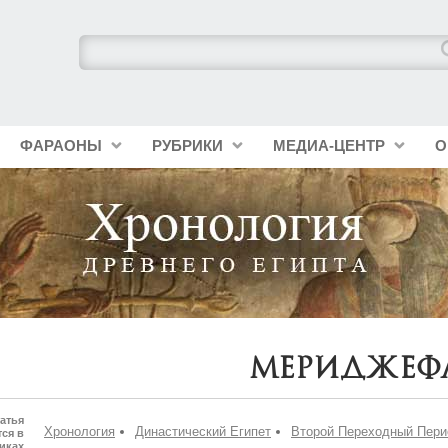
ФАРАОНЫ
РУБРИКИ
МЕДИА-ЦЕНТР
О
Мериджеф
атья
Хронология
Династический Египет
Второй Переходный Пери
ся в
иках