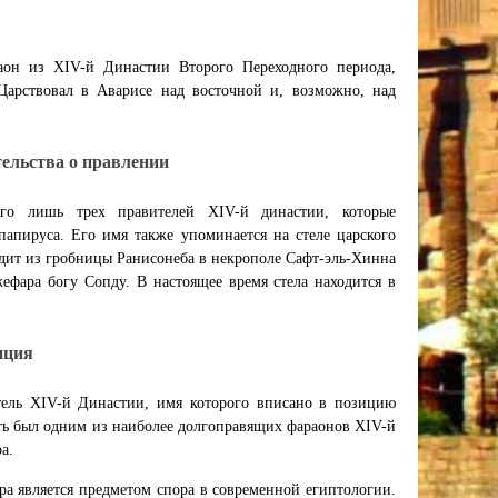
аон из XIV-й Династии Второго Переходного периода,
Царствовал в Аварисе над восточной и, возможно, над
тельства о правлении
го лишь трех правителей XIV-й династии, которые
папируса. Его имя также упоминается на стеле царского
ходит из гробницы Ранисонеба в некрополе Сафт-эль-Хинна
фара богу Сопду. В настоящее время стела находится в
иция
тель XIV-й Династии, имя которого вписано в позицию
сть был одним из наиболее долгоправящих фараонов XIV-й
а.
а является предметом спора в современной египтологии.