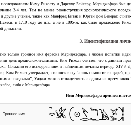
 исследователям Киму Рихолту и Дареллу Бейкеру, Мериджефара был д
ечение 3-4 лет. Тем не менее реконструкция хронологического поряд
 и другие ученые, такие как Манфред Битак и Юрген фон Бекерат, считаю
Нехеси, в 1710 году до н.э., а не в 1805-м, как было предложено Рих
ой династии.
3. Идентификация личн
тно только тронное имя фараона Мериджефара, а любые попытки иден
ний день предположительными. Ким Рихолт считает, что с данным пра
ха. Согласно его исследованиям и найденным печатям периода XIV-й Ди
го, Ким Рихолт утверждает, что поскольку "лишь немногие из царей, п
ными находками", Уаджи можно отождествить с одним из преемников Н
ехебра, либо с Мериджефара.
Имя Мериджефара древнеегипетск
Тронное имя