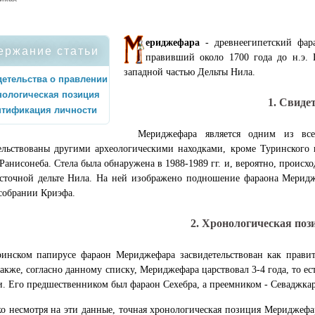
ериджефара
- древнеегипетский фар
ержание статьи
правивший около 1700 года до н.э. 
западной частью Дельты Нила.
етельства о правлении
ологическая позиция
1. Свиде
нтификация личности
Мериджефара является одним из все
ельствованы другими археологическими находками, кроме Туринского 
 Ранисонеба. Стела была обнаружена в 1988-1989 гг. и, вероятно, проис
сточной дельте Нила. На ней изображено подношение фараона Меридже
собрании Криэфа.
2. Хронологическая поз
инском папирусе фараон Мериджефара засвидетельствован как прави
акже, согласно данному списку, Мериджефара царствовал 3-4 года, то е
. Его предшественником был фараон Сехебра, а преемником - Севаджкар
о несмотря на эти данные, точная хронологическая позиция Мериджефар