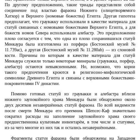
По другому предположению, такие триады представляли собой
соединение под властью фараона Нижнего (олицетворяемого
Хатхор) и Верхнего (номовые божества) Египта. Другая гипотеза
предполагает, что граувакку использовали в качестве материала для
статуй связанных с номовыми божествами Верхнего Египта, а для
божеств номов Севера использовали алебастр. Это предположение
плохо согласуется с тем, что одна из плохо сохранившихся статуй
Менкаура была изготовлена из порфира (Бостонский музей №
11.739ac), а другая (Бостонский музей № 11.280ab) — из слоновой
кости. Причины по которым в качестве материала для статуй
Менкаура служили только некоторые минералы (граувакка, порфир,
алебастр) остаются невыясненными. Но, возможно, что корни
такого предпочтения кроются в религиозно-мифологической
символике Древнего Египта и связаны с верховными божествами-
покровителями IV династии.
Помимо готовых статуй из граувакки и алебастра вблизи
нижнего заупокойного храма Менкаура были обнаружено около
двух десятков незавершённых статуй фараона. По всей видимости
после смерти Менкаура его преемник Шепсес-Каф значительно
сократил расходы на заполнение заупокойного храма своего
предшественника культовым инвентарём, в том числе и статуями,
из-за чего многие из них так и остались незавершёнными.
Фрагменты статуи фараона были обнаружены на Западном