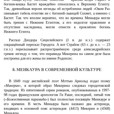
богиня-кошка Бастет враждебно относились к Верхнему Египту.
Так, древнейшая версия легенды об истреблении людей «Оком Ра»
связывает гибель египтян не с богиней-львицей Сохмет, а именно с
Бастет. Так что вполне вероятно, что во времена Менкаура могли
быть трения с Нижним Египтом, а его недолгое правление и
отсутствие наследника, могли отнести к проклятию богинь
Нижнего Египта.
Рассказ Диодора Сицилийского (I в. до н.э.) содержит
сокращённый пересказ Геродота. А вот Страбон (63 г. до н.э. — 23
г.н.э.) пересказывает распространённую среди александрийских
греков легенду о том, что пирамида Микерина на самом деле была
построена для его жены по имени Родопсис.
8. МЕНКАУРА В СОВРЕМЕННОЙ КУЛЬТУРЕ
В 1849 году английский поэт Мэттью Арнольд издал поэму
«Микерин»
, в которой образ Микерина следовал геродотовской
традиции. Из пятитомной серии романов, опубликованных в 1997-
98 годах французским археологом Ги Раше, последний, пятый том
(
«Божественная пирамида»
) был полностью посвящён Минкауре и
его времени. В честь Менкаура было названо два астероида,
входящих в основной пояс астероидов: (4413) Микерин и (4568)
Менкаура.