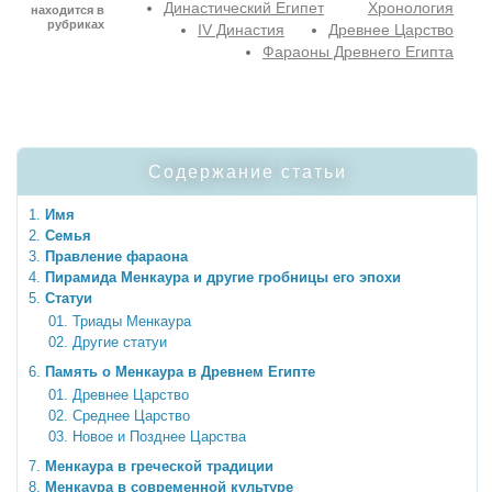
Династический Египет
Хронология
находится в
рубриках
IV Династия
Древнее Царство
Фараоны Древнего Египта
Содержание статьи
Имя
Семья
Правление фараона
Пирамида Менкаура и другие гробницы его эпохи
Статуи
Триады Менкаура
Другие статуи
Память о Менкаура в Древнем Египте
Древнее Царство
Среднее Царство
Новое и Позднее Царства
Менкаура в греческой традиции
Менкаура в современной культуре