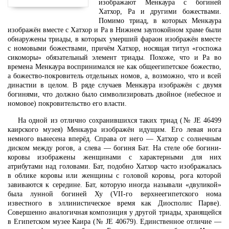
изображают Менкаура с богиней
Хатхор, Ра и другими божествами.
Помимо триад, в которых Менкаура
изображён вместе с Хатхор и Ра в Нижнем заупокойном храме были
обнаружены триады, в которых умерший фараон изображён вместе
с номовыми божествами, причём Хатхор, носящая титул «госпожа
сикоморы» обязательный элемент триады. Похоже, что и Ра во
времена Менкаура воспринимался не как общеегипетское божество,
а божество-покровитель отдельных номов, а, возможно, что и всей
династии в целом. В ряде случаев Менкаура изображён с двумя
богинями, что должно было символизировать двойное (небесное и
номовое) покровительство его власти.
На одной из отлично сохранившихся таких триад (№ JE 46499
каирского музея) Менкаура изображён идущим. Его левая нога
немного вынесена вперёд. Справа от него — Хатхор с солнечным
диском между рогов, а слева — богиня Бат. На стеле обе богини-
коровы изображены женщинами с характерными для них
атрибутами над головами. Бат, подобно Хатхор часто изображалась
в облике коровы или женщины с головой коровы, рога которой
завиваются к середине. Бат, которую иногда называли «двуликой»
была лунной богиней Ху (VII-го верхнеегипетского нома
известного в эллинистическое время как Диосполис Парве).
Совершенно аналогичная композиция у другой триады, хранящейся
в Египетском музее Каира (№ JE 40679). Единственное отличие —