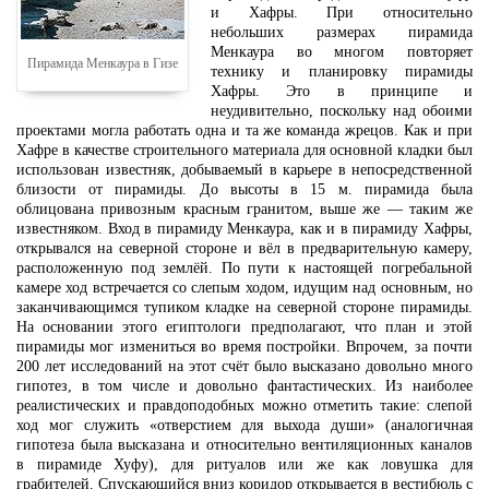
и Хафры. При относительно
небольших размерах пирамида
Менкаура во многом повторяет
Пирамида Менкаура в Гизе
технику и планировку пирамиды
Хафры. Это в принципе и
неудивительно, поскольку над обоими
проектами могла работать одна и та же команда жрецов. Как и при
Хафре в качестве строительного материала для основной кладки был
использован известняк, добываемый в карьере в непосредственной
близости от пирамиды. До высоты в 15 м. пирамида была
облицована привозным красным гранитом, выше же — таким же
известняком. Вход в пирамиду Менкаура, как и в пирамиду Хафры,
открывался на северной стороне и вёл в предварительную камеру,
расположенную под землёй. По пути к настоящей погребальной
камере ход встречается со слепым ходом, идущим над основным, но
заканчивающимся тупиком кладке на северной стороне пирамиды.
На основании этого египтологи предполагают, что план и этой
пирамиды мог измениться во время постройки. Впрочем, за почти
200 лет исследований на этот счёт было высказано довольно много
гипотез, в том числе и довольно фантастических. Из наиболее
реалистических и правдоподобных можно отметить такие: слепой
ход мог служить «отверстием для выхода души» (аналогичная
гипотеза была высказана и относительно вентиляционных каналов
в пирамиде Хуфу), для ритуалов или же как ловушка для
грабителей. Спускающийся вниз коридор открывается в вестибюль с