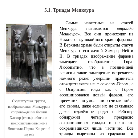
5.1. Триады Менкаура
Самые известные из статуй
Менкаура называются
«триады
Менкаура»
. Все они происходят из
Нижнего заупокойного храма фараона.
В Верхнем храме были открыты статуи
Менкаура с его женой Хамерер-Небти
II. В триадах изображение фараона
замещает изображение Гора.
Любопытно, что в позднейшей
религии такое замещение встречается
намного реже: умерший правитель
отождествлялся не с соколом-Гором, а
с Осирисом, тогда как с Гором
ассоциировался новый фараон, его
преемник, по умолчанию считавшийся
Скульптурная группа,
его сыном, даже если их не связывало
изображающая Менкаура в
даже отдалённое родство. Рейснер
сопровождении богини
обнаружил четыре прекрасно
Хатхор (слева) и богини-
сохранившиеся триады и несколько
покровительницы нома
сохранившихся лишь частично. Все
Диосполя-Парва. Каирский
триады вырезаны из граувакки и
музей