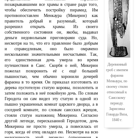
позакрывавшими все храмы в стране ради того,
чтобы обеспечить постройку пирамид. Им
противопоставлен Менкаура (Микерин) как
правитель добрый и разумный, который
разрешил открыть храмы. Из своего
собственного состояния он, якобы, выдавал
деньги недовольным приговорами суда. Но,
несмотря на то, что его правление было добрым
и справедливым, оно было омрачено
несколькими значительными несчастьями. Так,
его единственная дочь умерла во время
Деревянный
путешествия в Саис. Скорбя о ней, Микерин
гроб с именем
пожелал похоронить её с ещё большей
фараона
пышностью, чем обычно хоронили дочерей
Менкаура, по
фараона в то время. Он приказал изготовить из
своему стилю
дерева пустотелую статую коровы, позолотить и
относимый к
затем положить в неё покойную дочь. По словам
Саисскому
Геродота он сам видел эту статую в одной из
периоду.
пышно украшенных комнат царского дворца, а в
Зарисовка
соседней комнате, по словам саисских жрецов,
Говарда Виза,
стояли статуи наложниц Микерина. Согласно
1840 г.
другой легенде, пересказанной Геродотом, дочь
Микерина не просто умерла, а повесилась от
горя, когда её отец овладел ею. Несмотря на всю
нелогичность этой легенды (отношения в