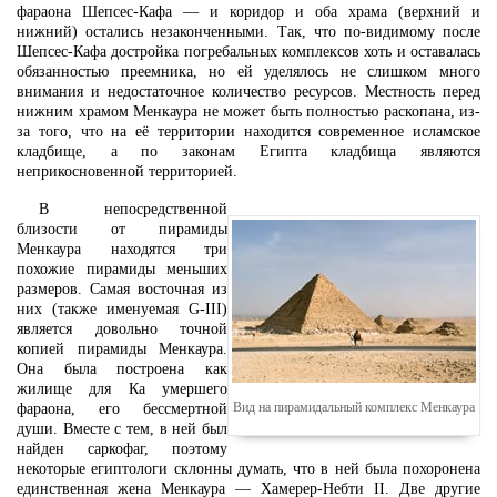
фараона Шепсес-Кафа — и коридор и оба храма (верхний и
нижний) остались незаконченными. Так, что по-видимому после
Шепсес-Кафа достройка погребальных комплексов хоть и оставалась
обязанностью преемника, но ей уделялось не слишком много
внимания и недостаточное количество ресурсов. Местность перед
нижним храмом Менкаура не может быть полностью раскопана, из-
за того, что на её территории находится современное исламское
кладбище, а по законам Египта кладбища являются
неприкосновенной территорией.
В непосредственной
близости от пирамиды
Менкаура находятся три
похожие пирамиды меньших
размеров. Самая восточная из
них (также именуемая G-III)
является довольно точной
копией пирамиды Менкаура.
Она была построена как
жилище для Ка умершего
Вид на пирамидальный комплекс Менкаура
фараона, его бессмертной
души. Вместе с тем, в ней был
найден саркофаг, поэтому
некоторые египтологи склонны думать, что в ней была похоронена
единственная жена Менкаура — Хамерер-Небти II. Две другие