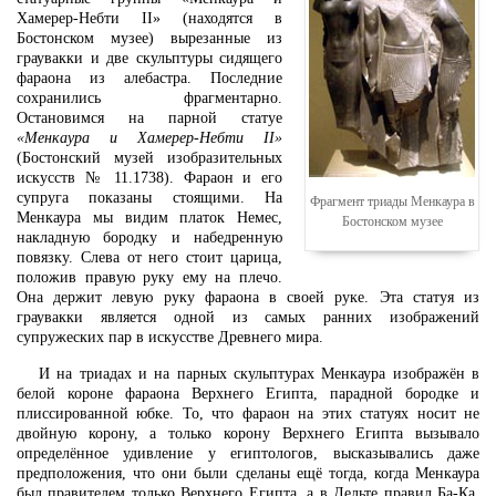
Хамерер-Небти II» (находятся в
Бостонском музее) вырезанные из
граувакки и две скульптуры сидящего
фараона из алебастра. Последние
сохранились фрагментарно.
Остановимся на парной статуе
«Менкаура и Хамерер-Небти II»
(Бостонский музей изобразительных
искусств № 11.1738). Фараон и его
супруга показаны стоящими. На
Фрагмент триады Менкаура в
Менкаура мы видим платок Немес,
Бостонском музее
накладную бородку и набедренную
повязку. Слева от него стоит царица,
положив правую руку ему на плечо.
Она держит левую руку фараона в своей руке. Эта статуя из
граувакки является одной из самых ранних изображений
супружеских пар в искусстве Древнего мира.
И на триадах и на парных скульптурах Менкаура изображён в
белой короне фараона Верхнего Египта, парадной бородке и
плиссированной юбке. То, что фараон на этих статуях носит не
двойную корону, а только корону Верхнего Египта вызывало
определённое удивление у египтологов, высказывались даже
предположения, что они были сделаны ещё тогда, когда Менкаура
был правителем только Верхнего Египта, а в Дельте правил Ба-Ка.