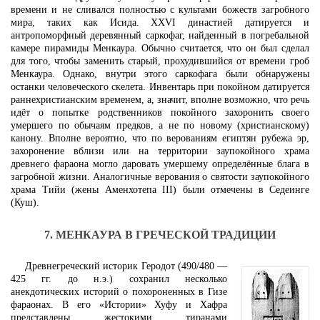
времени и не сливался полностью с культами божеств загробного
мира, таких как Исида. XXVI династией датируется и
антропоморфный деревянный саркофаг, найденный в погребальной
камере пирамиды Менкаура. Обычно считается, что он был сделал
для того, чтобы заменить старый, прохудившийся от времени гроб
Менкаура. Однако, внутри этого саркофага были обнаружены
останки человеческого скелета. Инвентарь при покойном датируется
раннехристианским временем, а, значит, вполне возможно, что речь
идёт о попытке родственников покойного захоронить своего
умершего по обычаям предков, а не по новому (христианскому)
канону. Вполне вероятно, что по верованиям египтян рубежа эр,
захоронение вблизи или на территории заупокойного храма
древнего фараона могло даровать умершему определённые блага в
загробной жизни. Аналогичные верования о святости заупокойного
храма Тийи (жены Аменхотепа III) были отмечены в Седеинге
(Куш).
7. МЕНКАУРА В ГРЕЧЕСКОЙ ТРАДИЦИИ
Древнегреческий историк Геродот (490/480 —
425 гг. до н.э.) сохранил несколько
анекдотических историй о похороненных в Гизе
фараонах. В его «Истории» Хуфу и Хафра
представлены жестокими тиранами