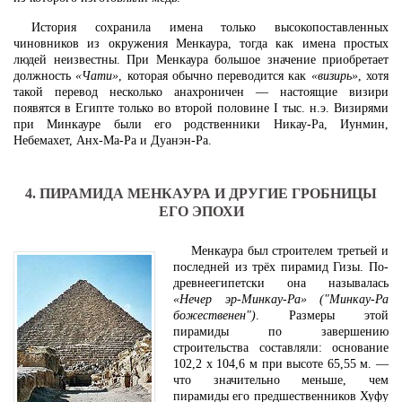
История сохранила имена только высокопоставленных
чиновников из окружения Менкаура, тогда как имена простых
людей неизвестны. При Менкаура большое значение приобретает
должность
«Чати»
, которая обычно переводится как
«визирь»
, хотя
такой перевод несколько анахроничен — настоящие визири
появятся в Египте только во второй половине I тыс. н.э. Визирями
при Минкауре были его родственники Никау-Ра, Иунмин,
Небемахет, Анх-Ма-Ра и Дуанэн-Ра.
4. ПИРАМИДА МЕНКАУРА И ДРУГИЕ ГРОБНИЦЫ
ЕГО ЭПОХИ
Менкаура был строителем третьей и
последней из трёх пирамид Гизы. По-
древнеегипетски она называлась
«Нечер эр-Минкау-Ра» ("Минкау-Ра
божественен")
. Размеры этой
пирамиды по завершению
строительства составляли: основание
102,2 х 104,6 м при высоте 65,55 м. —
что значительно меньше, чем
пирамиды его предшественников Хуфу