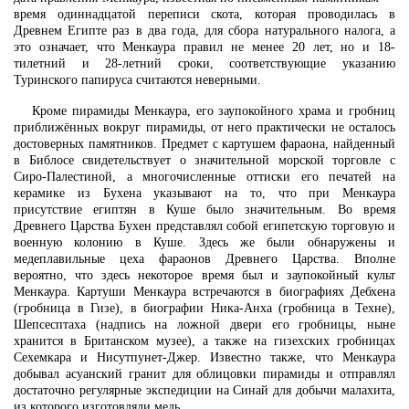
время одиннадцатой переписи скота, которая проводилась в
Древнем Египте раз в два года, для сбора натурального налога, а
это означает, что Менкаура правил не менее 20 лет, но и 18-
тилетний и 28-летний сроки, соответствующие указанию
Туринского папируса считаются неверными.
Кроме пирамиды Менкаура, его заупокойного храма и гробниц
приближённых вокруг пирамиды, от него практически не осталось
достоверных памятников. Предмет с картушем фараона, найденный
в Библосе свидетельствует о значительной морской торговле с
Сиро-Палестиной, а многочисленные оттиски его печатей на
керамике из Бухена указывают на то, что при Менкаура
присутствие египтян в Куше было значительным. Во время
Древнего Царства Бухен представлял собой египетскую торговую и
военную колонию в Куше. Здесь же были обнаружены и
медеплавильные цеха фараонов Древнего Царства. Вполне
вероятно, что здесь некоторое время был и заупокойный культ
Менкаура. Картуши Менкаура встречаются в биографиях Дебхена
(гробница в Гизе), в биографии Ника-Анха (гробница в Техне),
Шепсесптаха (надпись на ложной двери его гробницы, ныне
хранится в Британском музее), а также на гизехских гробницах
Сехемкара и Нисутпунет-Джер. Известно также, что Менкаура
добывал асуанский гранит для облицовки пирамиды и отправлял
достаточно регулярные экспедиции на Синай для добычи малахита,
из которого изготовляли медь.