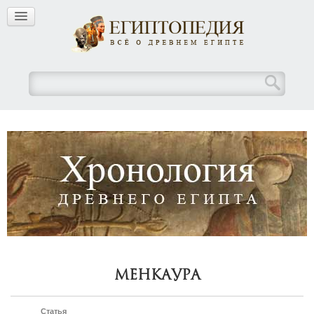
Менкаура
Статья