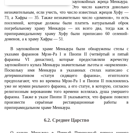
заупокойных жреца Менкаура.
Это число кажется довольно
незначительным, если учесть, что число известных жрецов Хуфу —
73, а Хафры — 35. Также незначительно число «доменов», то есть
поселений, которые должны были платить натуральный оброк
погребальному храму Менкаура — их всего два, тогда как к
припирамидальному храму Хуфу были приписано 60 селений-
доменов, а к храму Хафры — 51.
В заупокойном храме Менкаура были обнаружены стелы с
указами фараонов Мрэн-Ра I и Пиопи II (четвёртый и пятый
фараоны VI династии), которые предоставляли жречеству
заупокойного культа Менкаура значительные льготы и «кормления».
Поскольку имя Менкаура в указанных стелах написано с
детерминативом «статуя сидящего фараона», египтологи
предполагают, что во времена Мрэн-Ра I и Пиопи II поклонялись
уже не мумии реального фараона, а его статуе, в которую, согласно
религиозным верованиям того времени вселялась душа умершего
фараона. Также в указе Пиопи II указывается, что фараон повелел
произвести серьёзные реставрационные работы в
припирамидальном храме Менкаура.
6.2. Среднее Царство
О культе Менкаура в Первый Переходный период ничего