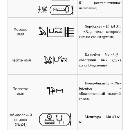
Rˁ
(альтернативное
написание)
Хор-Кахет
- Hr kA X.t
Хорово
- «Хор, тело которого
имя
сильно своим духом»
Ка-небти
- kA nb.tj
-
Небти-имя
«Могучий бык (дух)
Двух Владычиц»
Нечер-бикнебу
- Nṯr-
bjk-nb.w
-
Золотое
имя
«Божественный золотой
сокол»
Абидосский
Менкаура -
Mn-k3.w-
список
Rˁ
(№24)