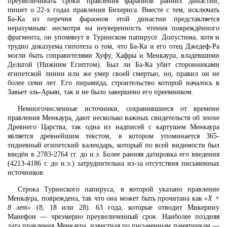
преувеличивать сроки правления фараонов ранних династий,
пишет о 22-х годах правления Бихериса. Вместе с тем, исключать
Ба-Ка из перечня фараонов этой династии представляется
неразумным: несмотря на неуверенность чтения повреждённого
фрагмента, он упомянут в Туринском папирусе. Допустима, хотя и
трудно доказуема гипотеза о том, что Ба-Ка и его отец Джедеф-Ра
могли быть соправителями Хуфу, Хафры и Менкаура, владевшими
Дельтой (Нижним Египтом). Был ли Ба-Ка убит сторонниками
египетской линии или же умер своей смертью, но, правил он не
более семи лет. Его пирамида, строительство которой началось в
Завьет эль-Арьян, так и не было завершено его преемником.
Немногочисленные источники, сохранившиеся от времени
правления Менкаура, дают несколько важных свидетельств об эпохе
Древнего Царства, так одна из надписей с картушем Менкаура
является древнейшим текстом, в котором упоминается 365-
тидневный египетский календарь, который по всей видимости был
введён в 2783-2764 гг. до н.э. Более ранняя датировка его введения
(4213-4186 г. до н.э.) затруднительна из-за отсутствия письменных
источников.
Строка Туринского папируса, в которой указано правление
Менкаура, повреждена, так что она может быть прочитана как
«Х +
8 лет»
(8, 18 или 28). 63 года, которые отводит Микерину
Манефон — чрезмерно преувеличенный срок. Наиболее поздняя
дата правления Менкаура, известная по письменным памятникам —