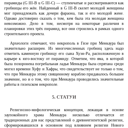
пирамиды (G III-B u G III-C) — ступенчатые и рассматриваются как
гробницы его жён. Найденный в G III-B скелет молодой женщины
мог принадлежать как дочери фараона, так и его молодой жене.
Однако достоверно сказать о том, кем была эта молодая женщина
невозможно. Дело в том, несмотря на некоторые различия в
планировки этих трёх пирамид, все они строились в рамках одного
строительного проекта.
Археологи отмечают, что некрополь в Гизе при Менкаура был
значительно расширен. Из многочисленных гробниц здесь надо
отметить каменную гробницу его сына Хуэн-Ра, расположенную в
карьере к юго-востоку от пирамиду. Отметим, что яма, в которой
была похоронена погребальная ладья Менкаура была спрятана среди
могил времени Хуфу и Хафры, что свидетельствует не только о том,
что при Менкаура этому священному кораблю придавалось большее
значение, но и о том, что при Менкаура проводились значительные
работы в гизехском некрополе.
5. СТАТУИ
Религиозно-мифологическая концепция, лежащая в основе
заупокойного храма Менкаура несколько отличается от
традиционных для нас представлений о древнеегипетской религии,
сформировавшихся в основном под влиянием религии Нового