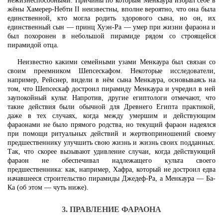
нежизнеспособными. Причины по которым Менкаура избрал себе в
жёны Хамерер-Небти II неизвестны, вполне вероятно, что она была
единственной, кто могла родить здорового сына, но он, их
единственный сын — принц Хуэн-Ра — умер при жизни фараона и
был похоронен в небольшой пирамиде рядом со строящейся
пирамидой отца.
Неизвестно какими семейными узами Менкаура был связан со
своим преемником Шепсескафом. Некоторые исследователи,
например, Рейснер, видели в нём сына Менкаура, основываясь на
том, что Шепсескаф достроил пирамиду Менкаура и учредил в ней
заупокойный культ. Напротив, другие египтологи отмечают, что
такие действия были обычной для Древнего Египта практикой,
даже в тех случаях, когда между умершим и действующим
фараонами не было прямого родства, но текущий фараон надеялся
при помощи ритуальных действий и жертвоприношений своему
предшественнику улучшить свою жизнь и жизнь своих подданных.
Так, что скорее вызывают удивление случаи, когда действующий
фараон не обеспечивал надлежащего культа своего
предшественника: как, например, Хафра, который не достроил едва
начавшееся строительство пирамиды Джедеф-Ра, а Менкаура — Ба-
Ка (об этом — чуть ниже).
3. ПРАВЛЕНИЕ ФАРАОНА