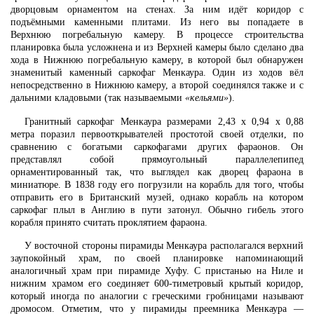
дворцовым орнаментом на стенах. За ним идёт коридор с
подъёмными каменными плитами. Из него вы попадаете в
Верхнюю погребальную камеру. В процессе строительства
планировка была усложнена и из Верхней камеры было сделано два
хода в Нижнюю погребальную камеру, в которой был обнаружен
знаменитый каменный саркофаг Менкаура. Один из ходов вёл
непосредственно в Нижнюю камеру, а второй соединялся также и с
дальними кладовыми (так называемыми
«кельями»
).
Гранитный саркофаг Менкаура размерами 2,43 х 0,94 х 0,88
метра поразил первооткрывателей простотой своей отделки, по
сравнению с богатыми саркофагами других фараонов. Он
представлял собой прямоугольный параллелепипед
орнаментированный так, что выглядел как дворец фараона в
миниатюре. В 1838 году его погрузили на корабль для того, чтобы
отправить его в Британский музей, однако корабль на котором
саркофаг плыл в Англию в пути затонул. Обычно гибель этого
корабля принято считать проклятием фараона.
У восточной стороны пирамиды Менкаура располагался верхний
заупокойный храм, по своей планировке напоминающий
аналогичный храм при пирамиде Хуфу. С пристанью на Ниле и
нижним храмом его соединяет 600-тиметровый крытый коридор,
который иногда по аналогии с греческими гробницами называют
дромосом. Отметим, что у пирамиды преемника Менкаура —