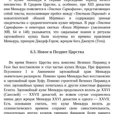
неизвестно. В Среднем Царстве, а, особенно, при XIII династии
имя Менкаура появляется в
«Текстах Саркофагов»
, представляющих
собой тексты, восполняющие пробел между
«Текстами Пирамид»
и
новоегипетской
«Книгой Мёртвых»
и содержащих ценные
свидетельства о среднеегипетском культе мёртвых. В ряде
«Текстов
Саркофагов»
и некоторых свитках
«Книги Мёртвых»
(заклинания
30В, 64 и 148) указывается, что сакральные знания и ритуалы
заупокойного культа были получены во времена правления
Менкаура, принцем Джедеф-Гором, жрецом бога Джехути (Тота).
6.3. Новое и Позднее Царства
Во время Нового Царства весь комплекс Великих Пирамид в
Гизе был восстановлен и стал частью культа Исиды. При фараонах
Псусеннесе I и Аменемопе заупокойный храм Менкаура
значительно расширили. Помимо храма Менкаура был восстановлен
и заупокойный храм Хуфу. Помимо строителей Великих Пирамид в
этих заупокойных храмах почитались и другие известные фараоны
Египта. Заупокойный культ Менкаура продолжался вплоть до XXVI
(Саисской) — XXVII династий, во всяком случае сохранились
имена двух жрецов Менкаура XXVI династии и одного — XXVII.
Есть основания считать, что культ Менкаура вплоть до
эллинистического времени сохранял свою самостоятельность,
относительно других культов умерших фараонов более раннего