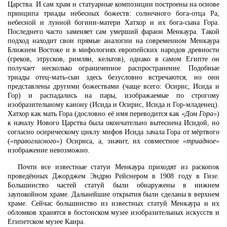
Царства. И сам храм и статуарные композиции построены на основе
принципа триады небесных божеств: солнечного бога-отца Ра,
небесной и лунной богини-матери Хатхор и их бога-сына Гора.
Последнего часто заменяет сам умерший фараон Менкаура. Такой
подход находит свои прямые аналогии на современном Менкаура
Ближнем Востоке и в мифологиях европейских народов древности
(греков, этрусков, римлян, кельтов), однако в самом Египте он
получает несколько ограниченное распространение. Подобные
триады отец-мать-сын здесь безусловно встречаются, но они
представлены другими божествами (чаще всего: Осирис, Исида и
Гор) и распадались на пары, изображаемые по строгому
изобразительному канону (Исида и Осирис, Исида и Гор-младенец).
Хатхор как мать Гора (дословно её имя переводится как
«Дом Гора»
)
к началу Нового Царства была окончательно вытеснена Исидой, но
согласно осирическому циклу мифов Исида зачала Гора от мёртвого
(
«правогласного»
) Осириса, а, значит, их совместное
«триадное»
изображение невозможно.
Почти все известные статуи Менкаура приходят из раскопок
проведённых Джорджем Эндрю Рейснером в 1908 году в Гизе.
Большинство частей статуй были обнаружены в нижнем
заупокойном храме. Дальнейшие открытия были сделаны в верхнем
храме. Сейчас большинство из известных статуй Менкаура и их
обломков хранятся в бостонском музее изобразительных искусств и
Египетском музее Каира.