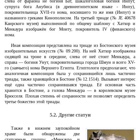
слева от фараона не богиня Бат, шакалоголовая богиня Инпут,
супруга бога Анубиса (в древнеегипетском языке - Инпу),
покровительница XVII-го нома, носившего то же имя (Инпут) и
названного греками Кинополисом. На третьей триаде (№ JE 40678
Каирского музея) выполненной по общему шаблону с Хатхор и
Менкаура изображён бог Монту, покровитель IV (фиванского)
нома.
Иная композиция представлена на триаде из Бостонского музея
изобразительных искусств (№ 09.200). На ней Хатхор изображена
сидящей на троне в середине, слева от неё стоит Менкаура, а
справа — богиня Унут, покровительница города Шмун и всего XV-
го (заячьего) нома Верхнего Египта. Египтологи предполагают, что
аналогичная композиция была у сохранившейся лишь частично
триады, также хранящейся в Бостоне (№ 12.1514). Вызывает интерес
ещё одна частично сохранившаяся триада. Её основная часть
хранится в Бостоне, а голова Менкаура — в королевском музее
Брюсселя. Плохая степень её сохранности не позволяет определить
третье божество этой триады.
5.2. Другие статуи
Также в нижнем заупокойном
храме были обнаружены две
статуарные группы «Менкаура и