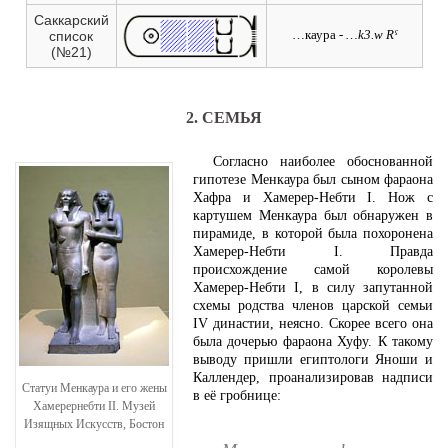
Саккарский
…каура -
…k3.w Rˁ
список
(№21)
2. СЕМЬЯ
Согласно наиболее обоснованной
гипотезе Менкаура был сыном фараона
Хафра и Хамерер-Небти I. Нож с
картушем Менкаура был обнаружен в
пирамиде, в которой была похоронена
Хамерер-Небти I. Правда
происхождение самой королевы
Хамерер-Небти I, в силу запутанной
схемы родства членов царской семьи
IV династии, неясно. Скорее всего она
была дочерью фараона Хуфу. К такому
выводу пришли египтологи Яноши и
Каллендер, проанализировав надписи
Статуи Менкаура и его жены
в её гробнице:
Хамерернебти II. Музей
Изящных Искусств, Бостон