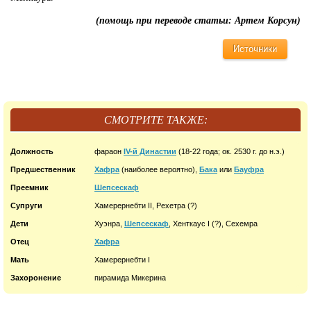
(помощь при переводе статьи: Артем Корсун)
Источники
СМОТРИТЕ ТАКЖЕ:
Должность
фараон
IV-й Династии
(18-22 года; ок. 2530 г. до н.э.)
Предшественник
Хафра
(наиболее вероятно),
Бака
или
Бауфра
Преемник
Шепсескаф
Супруги
Хамерернебти II, Рехетра (?)
Дети
Хуэнра,
Шепсескаф
, Хенткаус I (?), Сехемра
Отец
Хафра
Мать
Хамерернебти I
Захоронение
пирамида Микерина