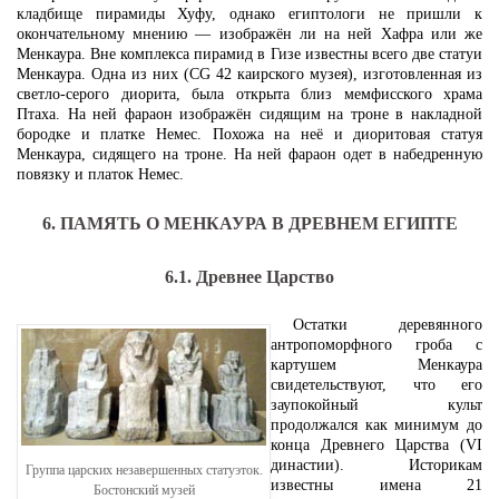
кладбище пирамиды Хуфу, однако египтологи не пришли к
окончательному мнению — изображён ли на ней Хафра или же
Менкаура. Вне комплекса пирамид в Гизе известны всего две статуи
Менкаура. Одна из них (CG 42 каирского музея), изготовленная из
светло-серого диорита, была открыта близ мемфисского храма
Птаха. На ней фараон изображён сидящим на троне в накладной
бородке и платке Немес. Похожа на неё и диоритовая статуя
Менкаура, сидящего на троне. На ней фараон одет в набедренную
повязку и платок Немес.
6. ПАМЯТЬ О МЕНКАУРА В ДРЕВНЕМ ЕГИПТЕ
6.1. Древнее Царство
Остатки деревянного
антропоморфного гроба с
картушем Менкаура
свидетельствуют, что его
заупокойный культ
продолжался как минимум до
конца Древнего Царства (VI
династии). Историкам
Группа царских незавершенных статуэток.
известны имена 21
Бостонский музей