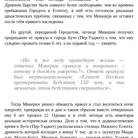
Древнем Царстве были намного более свободными, чем во времена
пребывания Геродота в Египте), в ней есть отголосок реальных
династических проблем, связанных с тем, что Менкаура не оставил
после себя прямого наследника.
По другой, переданной Геродотом, легенде Микерин получил
прорицание от оракула в городе Буто (Пер-Уаджет) о том, что ему
суждено прожить только 6 лет, а на седьмой год — умереть:
«Но я же веду праведную жизнь —
отвечал Микерин оракулу и вопрошал: -
почему я должен умереть?». Ответ оракула
был неутешительным: «Египет должен
претерпевать бедствия 150 лет, а ты
мешаешь этим бедствиям свершиться».
Тогда Микерин решил обмануть оракул и стал веселиться ночи
напролёт, превращая их в дни и таким образом вместо отмеренных
ему 6 лет прожил 12. Однако и в этой легенде есть некоторая
реальная историческая основа. Дело в том, что в додинастическое
время в Буто (Пер-Уаджет) располагалась столица Нижнего Египта,
древность которой восходит к концу V тыс. до н.э. (культура Маади
или Маади-Буто). Местные божества — красная кобра Уаджет и