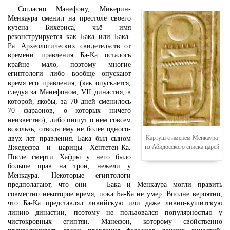
Согласно Манефону, Микерин-
Менкаура сменил на престоле своего
кузена Бихериса, чьё имя
реконструируется как Бака или Бака-
Ра. Археологических свидетельств от
времени правления Ба-Ка осталось
крайне мало, поэтому многие
египтологи либо вообще опускают
время его правления, (как опускается,
следуя за Манефоном, VII династия, в
которой, якобы, за 70 дней сменилось
70 фараонов, о которых ничего
неизвестно), либо пишут о нём совсем
вскользь, отводя ему не более одного-
Картуш с именем Менкаура
двух лет правления. Бака был сыном
из Абидосского списка царей
Джедефра и царицы Хентетен-Ка.
После смерти Хафры у него было
больше прав на трон, нежели у
Менкаура. Некоторые египтологи
предполагают, что они — Бака и Менкаура могли править
совместно некоторое время, пока Ба-Ка не умер. Вполне вероятно,
что Ба-Ка представлял ливийскую или даже ливио-кушитскую
линию династии, поэтому не пользовался популярностью у
чистокровных египтян. Манефон, которому свойственно