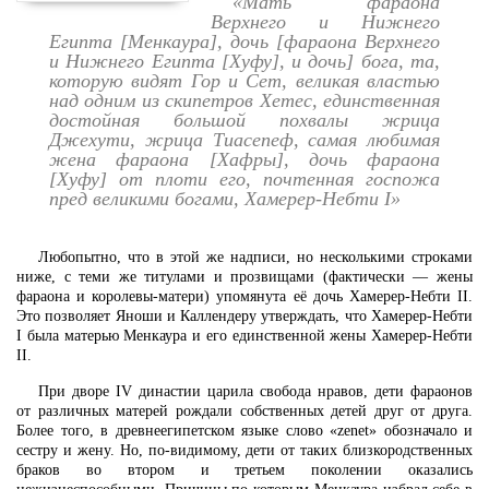
«Мать фараона
Верхнего и Нижнего
Египта [Менкаура], дочь [фараона Верхнего
и Нижнего Египта [Хуфу], и дочь] бога, та,
которую видят Гор и Сет, великая властью
над одним из скипетров Хетес, единственная
достойная большой похвалы жрица
Джехути, жрица Тиасепеф, самая любимая
жена фараона [Хафры], дочь фараона
[Хуфу] от плоти его, почтенная госпожа
пред великими богами, Хамерер-Небти I»
Любопытно, что в этой же надписи, но несколькими строками
ниже, с теми же титулами и прозвищами (фактически — жены
фараона и королевы-матери) упомянута её дочь Хамерер-Небти II.
Это позволяет Яноши и Каллендеру утверждать, что Хамерер-Небти
I была матерью Менкаура и его единственной жены Хамерер-Небти
II.
При дворе IV династии царила свобода нравов, дети фараонов
от различных матерей рождали собственных детей друг от друга.
Более того, в древнеегипетском языке слово «zenet» обозначало и
сестру и жену. Но, по-видимому, дети от таких близкородственных
браков во втором и третьем поколении оказались