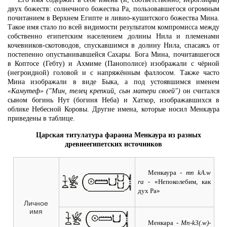
двух божеств: солнечного божества Ра, пользовавшегося огромным
почитанием в Верхнем Египте и ливио-кушитского божества Мина.
Такое имя стало по всей видимости результатом компромисса между
собственно египетским населением долины Нила и племенами
кочевников-скотоводов, спускавшимся в долину Нила, спасаясь от
постепенно опустынивавшейся Сахары. Бога Мина, почитавшегося
в Коптосе (Гебту) и Ахмиме (Панополисе) изображали с чёрной
(негроидной) головой и с напряжённым фаллосом. Также часто
Мина изображали в виде Быка, а под устоявшимся именем
«Камутеф»
("Мин, телец крепкий, сын матери своей")
он считался
сыном богинь Нут (богиня Неба) и Хатхор, изображавшихся в
облике Небесной Коровы. Другие имена, которые носил Менкаура
приведены в таблице.
Царская титулатура фараона Менкаура из разных
древнеегипетских источников
Менкаура
- mn kA.w
ra
- «Непоколебим, как
дух Ра»
Личное
имя
Менкара
- Mn-k3(.w)-