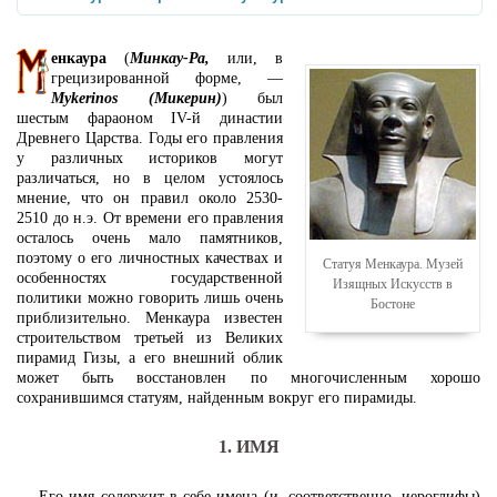
енкаура
(
Минкау-Ра,
или, в
грецизированной форме, —
Mykerinos (Микерин)
) был
шестым фараоном IV-й династии
Древнего Царства. Годы его правления
у различных историков могут
различаться, но в целом устоялось
мнение, что он правил около 2530-
2510 до н.э. От времени его правления
осталось очень мало памятников,
поэтому о его личностных качествах и
Статуя Менкаура. Музей
особенностях государственной
Изящных Искусств в
политики можно говорить лишь очень
Бостоне
приблизительно. Менкаура известен
строительством третьей из Великих
пирамид Гизы, а его внешний облик
может быть восстановлен по многочисленным хорошо
сохранившимся статуям, найденным вокруг его пирамиды.
1. ИМЯ
Его имя содержит в себе имена (и, соответственно, иероглифы)