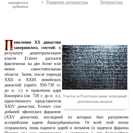
Развитие литературы
Литература
находится в
рубриках
оявление XX династии
завершилось смутой:
в
результате децентрализации
власти Египет распался
фактически на две более или
менее самостоятельные
области. Затем, после периода
XXII и XXIII ливийских
династий (прибл. 950-730 гг.
до н. э.) и правления царя
Бокхориса (ок. 720 г. до н. э.),
Участок на Розеттском камне, исписанный
единственного представителя
демотическим письмом
XXIV династии, Египет стал
добычей эфиопских фараонов
(XXV династия), последний из которых был разгромлен
ассирийским царем Ашшурбанапалом. От всей этой эпохи
сохранились лишь надписи царей и вельмож (о надписи фараона