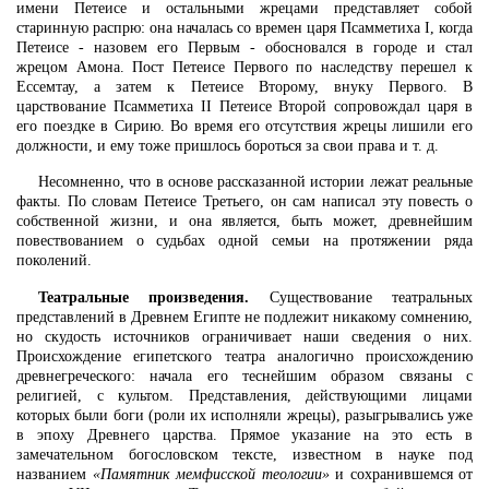
имени Петеисе и остальными жрецами представляет собой
старинную распрю: она началась со времен царя Псамметиха I, когда
Петеисе - назовем его Первым - обосновался в городе и стал
жрецом Амона. Пост Петеисе Первого по наследству перешел к
Ессемтау, а затем к Петеисе Второму, внуку Первого. В
царствование Псамметиха II Петеисе Второй сопровождал царя в
его поездке в Сирию. Во время его отсутствия жрецы лишили его
должности, и ему тоже пришлось бороться за свои права и т. д.
Несомненно, что в основе рассказанной истории лежат реальные
факты. По словам Петеисе Третьего, он сам написал эту повесть о
собственной жизни, и она является, быть может, древнейшим
повествованием о судьбах одной семьи на протяжении ряда
поколений.
Театральные произведения.
Существование театральных
представлений в Древнем Египте не подлежит никакому сомнению,
но скудость источников ограничивает наши сведения о них.
Происхождение египетского театра аналогично происхождению
древнегреческого: начала его теснейшим образом связаны с
религией, с культом. Представления, действующими лицами
которых были боги (роли их исполняли жрецы), разыгрывались уже
в эпоху Древнего царства. Прямое указание на это есть в
замечательном богословском тексте, известном в науке под
названием
«Памятник мемфисской теологии»
и сохранившемся от