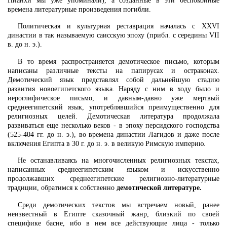
Пианхи мы уже упоминали), а созданные в эти беспокойные
времена литературные произведения погибли.
Политическая и культурная реставрация началась с XXVI
династии в так называемую саисскую эпоху (прибл. с середины VII
в. до н. э.).
В то время распространяется демотическое письмо, которым
написаны различные тексты на папирусах и остраконах.
Демотический язык представлял собой дальнейшую стадию
развития новоегипетского языка. Наряду с ним в ходу было и
иероглифическое письмо, и давным-давно уже мертвый
среднеегипетский язык, употреблявшийся преимущественно для
религиозных целей. Демотическая литература продолжала
развиваться еще несколько веков - в эпоху персидского господства
(525-404 гг. до н. э.), во времена династии Лагидов и даже после
включения Египта в 30 г. до н. э. в великую Римскую империю.
Не останавливаясь на многочисленных религиозных текстах,
написанных среднеегипетским языком и искусственно
продолжавших среднеегипетские религиозно-литературные
традиции, обратимся к собственно
демотической литературе.
Среди демотических текстов мы встречаем новый, ранее
неизвестный в Египте сказочный жанр, близкий по своей
специфике басне, ибо в нем все действующие лица - только