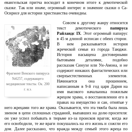
евангельская притча восходит в конечном итоге к демотической
сказке. Так или иначе, огромный интерес и значение сказки о Са-
Осирисе для истории христианства очевидны.
Совсем к другому жанру относится
текст демотического
папируса
Райландс IX
. Этот огромный папирус
в 45 м длиной исписан с обеих сторон.
В нем расказывается история
жреческой семьи из города Таюджи.
История насыщена достоверными
бытовыми деталями, подобно
рассказам Синухе или Ун-Амона, и не
содержит никаких фантастических или
Фрагмент Венского папируса
сверхъестественных элементов.
№6257, содержащего
Начинается она прошением,
медицинские тексты. Ок. 200
написанным в 9-й год царя Дария на
г. н.э.
имя высокого начальника пожилым
жрецом храма, о восстановлении его в
правах на имущество и сан, отнятые у
него жрецами того же храма. Оказывается, что эта тяжба была лишь
звеном в цепи сплошных страданий, выпавших на долю просителя:
он уже успел побывать в тюрьме из-за происков врагов; когда же
его освободили, те же враги покушались на его жизнь и сожгли его
дом. Далее рассказано, что вражда между семьей этого жреца по