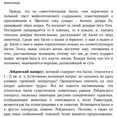
животные.
Правда, это не самостоятельные басни, они вкраплены в
большой текст мифологического содержания, повествующий о
приключениях в Эфиопии
«ока солнца»
- богини, дочери Ра,
принявшей образ кошки. Ра посылает за своей дочерью бога Тота.
Последний превращается то в павиана, то в шакала, и, пытаясь
снискать доверие богини-кошки, рассказывает ей басни из мира
животных. Среди них басни о кошке и коршуне, о льве и мыши и
др. Басня о льве и мыши поразительно похожа на соответствующую
басню Эзопа; мышь спасает жизнь могучему льву, попавшему в
сети, расставленные человеком, потому что лев до этого подарил
мыши, которая была в его власти, жизнь. Каждая басня, как это и
положено, оканчивается моралью, разъясняющей ее суть.
Лейденский папирус
, который содержит эти басни, относится к
I - II вв. н. э. Естественно возникает вопрос: не сказалось ли здесь
влияние греческой литературы? Окончательно ответить на этот
вопрос довольно трудно. Все же кажется несомненным, что
египетская басня существовала значительно раньше Лейденского
папируса, поскольку некоторые рисунки сатирического характера,
изображающие животных и относящиеся к эпохе Рамессидов,
являются как бы иллюстрациями к ее сюжетам. Встречаются басни и
в других папирусах, помимо Лейденского. Поэтому, а также по
ряду иных соображений, пожалуй, более вероятно предположение,