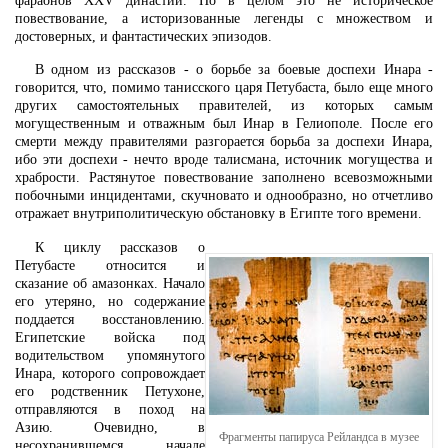
фараонов XXV династии. Но в целом это не историческое
повествование, а историзованные легенды с множеством и
достоверных, и фантастических эпизодов.
В одном из рассказов - о борьбе за боевые доспехи Инара -
говорится, что, помимо танисского царя Петубаста, было еще много
других самостоятельных правителей, из которых самым
могущественным и отважным был Инар в Гелиополе. После его
смерти между правителями разгорается борьба за доспехи Инара,
ибо эти доспехи - нечто вроде талисмана, источник могущества и
храбрости. Растянутое повествование заполнено всевозможными
побочными инцидентами, скучновато и однообразно, но отчетливо
отражает внутриполитическую обстановку в Египте того времени.
К циклу рассказов о
Петубасте относится и
сказание об амазонках. Начало
его утеряно, но содержание
поддается восстановлению.
Египетские войска под
водительством упомянутого
Инара, которого сопровождает
его родственник Петухоне,
отправляются в поход на
Азию. Очевидно, в
Фрагменты папируса Рейландса в музее
несохранившемся начале