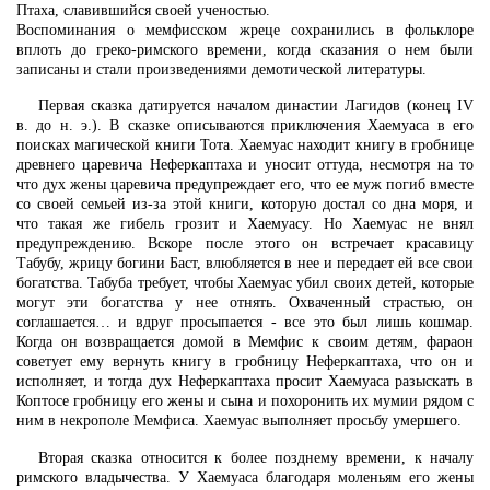
Птаха, славившийся своей ученостью.
Воспоминания о мемфисском жреце сохранились в фольклоре
вплоть до греко-римского времени, когда сказания о нем были
записаны и стали произведениями демотической литературы.
Первая сказка датируется началом династии Лагидов (конец IV
в. до н. э.). В сказке описываются приключения Хаемуаса в его
поисках магической книги Тота. Хаемуас находит книгу в гробнице
древнего царевича Неферкаптаха и уносит оттуда, несмотря на то
что дух жены царевича предупреждает его, что ее муж погиб вместе
со своей семьей из-за этой книги, которую достал со дна моря, и
что такая же гибель грозит и Хаемуасу. Но Хаемуас не внял
предупреждению. Вскоре после этого он встречает красавицу
Табубу, жрицу богини Баст, влюбляется в нее и передает ей все свои
богатства. Табуба требует, чтобы Хаемуас убил своих детей, которые
могут эти богатства у нее отнять. Охваченный страстью, он
соглашается… и вдруг просыпается - все это был лишь кошмар.
Когда он возвращается домой в Мемфис к своим детям, фараон
советует ему вернуть книгу в гробницу Неферкаптаха, что он и
исполняет, и тогда дух Неферкаптаха просит Хаемуаса разыскать в
Коптосе гробницу его жены и сына и похоронить их мумии рядом с
ним в некрополе Мемфиса. Хаемуас выполняет просьбу умершего.
Вторая сказка относится к более позднему времени, к началу
римского владычества. У Хаемуаса благодаря моленьям его жены