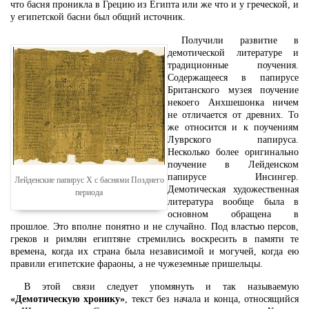
что басня проникла в Грецию из Египта или же что и у греческой, и
у египетской басни был общий источник.
Получили развитие в
демотической литературе и
традиционные поучения.
Содержащееся в папирусе
Британского музея поучение
некоего Анхшешонка ничем
не отличается от древних. То
же относится и к поучениям
Луврского папируса.
Несколько более оригинально
поучение в Лейденском
папирусе Инсингер.
Лейденские папирус X с баснями Позднего
Демотическая художественная
периода
литература вообще была в
основном обращена в
прошлое. Это вполне понятно и не случайно. Под властью персов,
греков и римлян египтяне стремились воскресить в памяти те
времена, когда их страна была независимой и могучей, когда ею
правили египетские фараоны, а не чужеземные пришельцы.
В этой связи следует упомянуть и так называемую
«Демотическую хронику»
, текст без начала и конца, относящийся