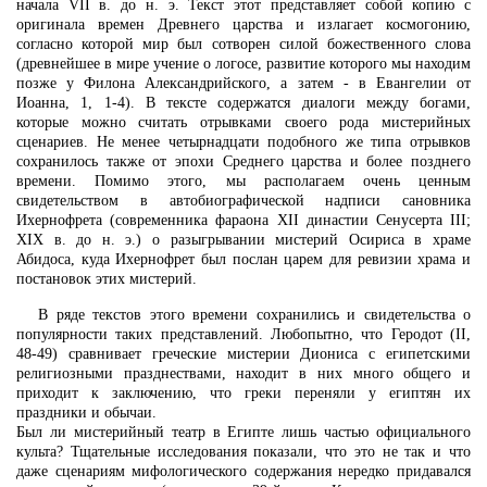
начала VII в. до н. э. Текст этот представляет собой копию с
оригинала времен Древнего царства и излагает космогонию,
согласно которой мир был сотворен силой божественного слова
(древнейшее в мире учение о логосе, развитие которого мы находим
позже у Филона Александрийского, а затем - в Евангелии от
Иоанна, 1, 1-4). В тексте содержатся диалоги между богами,
которые можно считать отрывками своего рода мистерийных
сценариев. Не менее четырнадцати подобного же типа отрывков
сохранилось также от эпохи Среднего царства и более позднего
времени. Помимо этого, мы располагаем очень ценным
свидетельством в автобиографической надписи сановника
Ихернофрета (современника фараона XII династии Сенусерта III;
XIX в. до н. э.) о разыгрывании мистерий Осириса в храме
Абидоса, куда Ихернофрет был послан царем для ревизии храма и
постановок этих мистерий.
В ряде текстов этого времени сохранились и свидетельства о
популярности таких представлений. Любопытно, что Геродот (II,
48-49) сравнивает греческие мистерии Диониса с египетскими
религиозными празднествами, находит в них много общего и
приходит к заключению, что греки переняли у египтян их
праздники и обычаи.
Был ли мистерийный театр в Египте лишь частью официального
культа? Тщательные исследования показали, что это не так и что
даже сценариям мифологического содержания нередко придавался