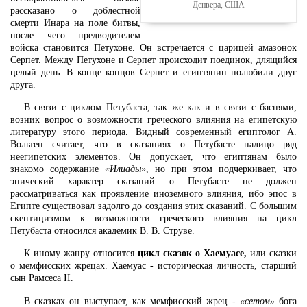
Денвера, США
рассказано о доблестной
смерти Инара на поле битвы,
после чего предводителем
войска становится Петухоне. Он встречается с царицей амазонок
Серпет. Между Петухоне и Серпет происходит поединок, длящийся
целый день. В конце концов Серпет и египтянин полюбили друг
друга.
В связи с циклом Петубаста, так же как и в связи с баснями,
возник вопрос о возможности греческого влияния на египетскую
литературу этого периода. Видный современный египтолог А.
Вольтен считает, что в сказаниях о Петубасте налицо ряд
неегипетских элементов. Он допускает, что египтянам было
знакомо содержание
«Илиады»
, но при этом подчеркивает, что
эпический характер сказаний о Петубасте не должен
рассматриваться как проявление иноземного влияния, ибо эпос в
Египте существовал задолго до создания этих сказаний. С большим
скептицизмом к возможности греческого влияния на цикл
Петубаста относился академик В. В. Струве.
К иному жанру относится
цикл сказок о Хаемуасе,
или сказки
о мемфисских жрецах. Хаемуас - историческая личность, старший
сын Рамсеса II.
В сказках он выступает, как мемфисский жрец -
«сетом»
бога