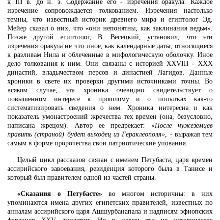
к III в. до н. э. Содержание его - изречения оракула. Каждое
изречение сопровождается толкованием. Изречения настолько
темны, что известный историк древнего мира и египтолог Эд.
Мейер сказал о них, что «они непонятны, как заклинания ведьм».
Позже другой египтолог, В. Весецкий, установил, что эти
изречения оракула не что иное, как календарные даты, относящиеся
к разливам Нила и облеченные в мифологическую оболочку. Иное
дело толкования к ним. Они связаны с историей XXVIII - XXX
династий, владычеством персов и династией Лагидов. Данные
хроники в свете их проверки другими источниками точны. Во
всяком случае, эта хроника очевидно свидетельствует о
повышенном интересе к прошлому и о попытках как-то
систематизировать сведения о нем. Хроника интересна и как
показатель умонастроений жречества тех времен (она, безусловно,
написана жрецом). Автор ее предрекает:
«После чужеземцев
править (страной) будет выходец из Гераклеополя»
, - выражая тем
самым в форме пророчества свои патриотические упования.
Целый цикл рассказов связан с именем Петубаста, царя времен
ассирийского завоевания, резиденция которого была в Танисе и
который был правителем одной из частей страны.
«Сказания о Петубасте»
во многом историчны: в них
упоминаются имена других египетских правителей, известных по
анналам ассирийского царя Ашшурбанапала и надписям эфиопских