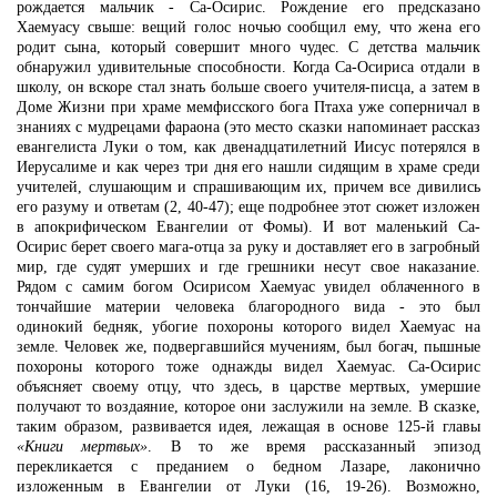
рождается мальчик - Са-Осирис. Рождение его предсказано
Хаемуасу свыше: вещий голос ночью сообщил ему, что жена его
родит сына, который совершит много чудес. С детства мальчик
обнаружил удивительные способности. Когда Са-Осириса отдали в
школу, он вскоре стал знать больше своего учителя-писца, а затем в
Доме Жизни при храме мемфисского бога Птаха уже соперничал в
знаниях с мудрецами фараона (это место сказки напоминает рассказ
евангелиста Луки о том, как двенадцатилетний Иисус потерялся в
Иерусалиме и как через три дня его нашли сидящим в храме среди
учителей, слушающим и спрашивающим их, причем все дивились
его разуму и ответам (2, 40-47); еще подробнее этот сюжет изложен
в апокрифическом Евангелии от Фомы). И вот маленький Са-
Осирис берет своего мага-отца за руку и доставляет его в загробный
мир, где судят умерших и где грешники несут свое наказание.
Рядом с самим богом Осирисом Хаемуас увидел облаченного в
тончайшие материи человека благородного вида - это был
одинокий бедняк, убогие похороны которого видел Хаемуас на
земле. Человек же, подвергавшийся мучениям, был богач, пышные
похороны которого тоже однажды видел Хаемуас. Са-Осирис
объясняет своему отцу, что здесь, в царстве мертвых, умершие
получают то воздаяние, которое они заслужили на земле. В сказке,
таким образом, развивается идея, лежащая в основе 125-й главы
«Книги мертвых»
. В то же время рассказанный эпизод
перекликается с преданием о бедном Лазаре, лаконично
изложенным в Евангелии от Луки (16, 19-26). Возможно,