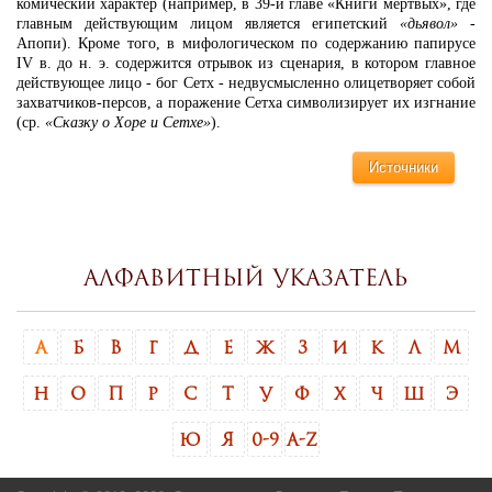
комический характер (например, в 39-й главе «Книги мертвых», где
главным действующим лицом является египетский
«дьявол»
-
Апопи). Кроме того, в мифологическом по содержанию папирусе
IV в. до н. э. содержится отрывок из сценария, в котором главное
действующее лицо - бог Сетх - недвусмысленно олицетворяет собой
захватчиков-персов, а поражение Сетха символизирует их изгнание
(ср.
«Сказку о Хоре и Сетхе»
).
Источники
Алфавитный указатель
А
Б
В
Г
Д
Е
Ж
З
И
К
Л
М
Н
О
П
Р
С
Т
У
Ф
Х
Ч
Ш
Э
Ю
Я
0-9
A-Z