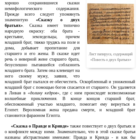
хорошо сохранившиеся сказки
немифологического содержания.
Прежде всего следует упомянуть
знаменитую
«Сказку о двух
братьях»
. Сказка имеет типично
народную окраску: оба брата -
крестьяне, земледельцы, причем
младший брат, тяжко трудясь на поле и
дома, добывает пропитание для
старшего и его жены. В сказке идет
Лист папируса, содержащий
речь о неверной жене старшего брата,
«Повесть о двух братьях»
безуспешно пытавшейся соблазнить
младшего брата. Затем она клевещет на
него своему мужу, заявив, что
младший брат пытался ее обесчестить. Оскорбленный и униженный
младший брат с помощью богов спасается от старшего. Он удаляется
в Ливан в
«долину кедров»
, где с ним происходят всевозможные
волшебные приключения. В конце концов старший брат,
обеспокоенный участью младшего, помогает ему вернуться в
Египет. Вероломная жена предана смерти, и младший брат
становится фараоном Египта.
«Сказка о Правде и Кривде»
также повествует о двух братьях и
о конфликте между ними. Знаменательно, что в этой сказке братья
названы абстрактными именами: Правда и Кривда - и как бы