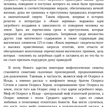
человека, поведение и поступки которого на земле были признаны
правильными и соответствующими морали, обеспечивалась вечной
жизнью; душа же грешника и преступника предавалась вторичной
и окончательной смерти. Таким образом, впервые в истории
религии и литературы в
«Книге мертвых»
выражена идея
загробного воздаяния в зависимости от поведения человека на
земле. Здесь же перечислены грехи и преступления, которые
умерший не должен был совершать. Затерянная среди множества
других глав магического содержания и также содержащая ряд
магических элементов 125-я глава
«Книги мертвых»
свидетельствует
о высоких нравственных запросах египтян, хотя отчасти ее
обесценивают монотонные перечисления магических приемов, цель
которых - повлиять на загробных судей и заставить их во что бы то
ни стало признать подсудную душу праведной.
В эпоху Нового царства некоторые мифологические сюжеты
становятся сюжетами сказочных произведений, предназначенных
для развлечения. Таковым, в частности, является миф об Осирисе и
Исиде, а именно рассказ о конфликте между братом Осириса
Сетхом и сыном Осириса Хором, оспаривавшими трон Осириса на
земле, после того как Осирис умер и стал царем загробного мира.
Миф об Осирисе и Исиде - центральный миф египетской религии, а
Осирис начиная с эпохи Среднего царства - одно из самых
любимых и почитаемых египетских божеств. Как могло случиться,
что часть этого мифа превратилась в развлекательный рассказ, в