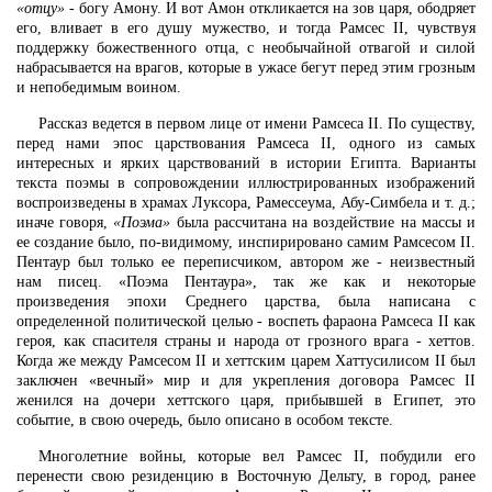
«отцу»
- богу Амону. И вот Амон откликается на зов царя, ободряет
его, вливает в его душу мужество, и тогда Рамсес II, чувствуя
поддержку божественного отца, с необычайной отвагой и силой
набрасывается на врагов, которые в ужасе бегут перед этим грозным
и непобедимым воином.
Рассказ ведется в первом лице от имени Рамсеса II. По существу,
перед нами эпос царствования Рамсеса II, одного из самых
интересных и ярких царствований в истории Египта. Варианты
текста поэмы в сопровождении иллюстрированных изображений
воспроизведены в храмах Луксора, Рамессеума, Абу-Симбела и т. д.;
иначе говоря,
«Поэма»
была рассчитана на воздействие на массы и
ее создание было, по-видимому, инспирировано самим Рамсесом II.
Пентаур был только ее переписчиком, автором же - неизвестный
нам писец. «Поэма Пентаура», так же как и некоторые
произведения эпохи Среднего царства, была написана с
определенной политической целью - воспеть фараона Рамсеса II как
героя, как спасителя страны и народа от грозного врага - хеттов.
Когда же между Рамсесом II и хеттским царем Хаттусилисом II был
заключен «вечный» мир и для укрепления договора Рамсес II
женился на дочери хеттского царя, прибывшей в Египет, это
событие, в свою очередь, было описано в особом тексте.
Многолетние войны, которые вел Рамсес II, побудили его
перенести свою резиденцию в Восточную Дельту, в город, ранее