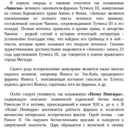
В первую очередь к таковым относятся так называемые
«Анналы»
великого завоевателя-фараона Тутмоса III, начертанные
на стенах Карнакского храма Амона в Фивах.
«Анналы»
являются
извлечениями из полного текста летописи того времени,
составленной писцом Чанини, сопровождавшим Тутмоса III в его
походах. Полная летопись хранилась в архиве храма, и авторство
Чанини - редкий случай в истории египетской литературы -
установлено благодаря тому, что найдена его гробница и в ней -
тексты, которые прямо называют его творцом летописи. Своими
худжественными достоинствами выделяется в «Анналах» запись 23
года царствования Тутмоса III, где говорится о взятии вражеского
города Мегиддо.
Своего рода историческими мемуарами являются также многие
надписи вельмож, например Яхмоса из Эль-Каба, придворного
фараона Яхмоса I, описывающая изгнание гиксосов из Египта;
надпись другого Яхмоса, соратника того же фараона, и др.
Особо следует упомянуть так называемую
«Поэму Пентаура»
,
содержащую описание знаменитой кадешской битвы между
Рамсесом II и хеттами, происходившей в начале XIII в. до н. э. В
«Поэме Пентаура»
воспевается доблесть фараона и излагается
множество интересных исторических фактов. Герой поэмы - сам
Рамсес II. Он окружен бесчисленными врагами и находится в
смертельной опасности. Царь обращается с молитвой к своему