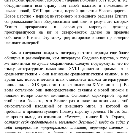
фиванским фараоном Яхмосом I (первая половина XVI в. до н. э.),
объединившим всю страну под своей властью и положившим
начало новой, XVIII династии, первой династии Нового царства.
Новое царство - период внутреннего и внешнего расцвета Египта,
сопровождавшийся победоносными войнами, в результате которых
Египет превратился в огромную мировую державу,
простиравшуюся на юг и северо-восток далеко за пределы
собственно Египта. Эту эпоху ряд историков вполне правомерно
называет империей.
Как и следовало ожидать, литература этого периода еще более
обширна и разнообразна, чем литература Среднего царства, к тому
же памятники ее лучше сохранились. Следует подчеркнуть, что по
языку литературные памятники XVIII династии примыкают к
среднеегипетским - они написаны среднеегипетским языком, в то
время как новоегипетский язык становится языком литературным
лишь с начала XIX династии (вторая половина XIV в. до н. э.). Во
всем остальном они непосредственно связаны с новой эпохой и
новыми историческими веяниями. Основной характерной чертой
этой эпохи было то, что Египет раз и навсегда покончил с той
относительной изоляцией от внешнего мира, в которой он
пребывал в предшествующие Новому царству времена. Но это был
не просто выход из изоляции.
«Египет,
- пишет Б. А. Тураев,
-
сознавал себя средоточием и гегемоном Вселенной, когда он видел у
себя непрерывные триумфальные шествия, вереницы пленных и
процессии посольств с дарами и сокровищами всего мира»
.