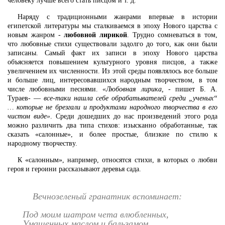
человеку лучше всего стать писцом и т. д.
Наряду с традиционными жанрами впервые в истории
египетской литературы мы сталкиваемся в эпоху Нового царства с
новым жанром -
любовной лирикой
. Трудно сомневаться в том,
что любовные стихи существовали задолго до того, как они были
записаны. Самый факт их записи в эпоху Нового царства
объясняется повышением культурного уровня писцов, а также
увеличением их численности. Из этой среды появлялось все больше
и больше лиц, интересовавшихся народным творчеством, в том
числе любовными песнями.
«Любовная лирика,
- пишет Б. А.
Тураев- —
все-таки нашла себе обрабатывателей среди „ученых“
… которые не брезгали и продуктами народного творчества в его
чистом виде»
. Среди дошедших до нас произведений этого рода
можно различить два типа стихов: изысканно обработанные, так
сказать «салонные», и более простые, близкие по стилю к
народному творчеству.
К «салонным», например, относятся стихи, в которых о любви
героя и героини рассказывают деревья сада.
Вечнозеленый гранатник вспоминает:
Под моим шатром чета влюбленных,
Умащенных маслом и бальзамом,