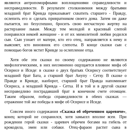
являются антропоморфными воплощениями справедливости и
несправедливости. В результате столкновения между братьями
младший брат Кривда приказывает схватить старшего - Правду,
ослепить его и сделать привратником своего дома. Затем он даже
пытается, но безуспешно, бросить свою несчастную жертву на
растерзание львам. Между тем молодой и красивый слепой
понравился некоей женщине - и от их мимолетной любви родился
сын. Сын узнает от матери, кто его отец, направляется к нему и
выясняет, кто виновник его слепоты. В конце сказки сын с
помощью богов мстит Кривде за ослепление отца.
Хотя обе эти сказки по своему содержанию не являются
мифологическими, в них несомненно ощущается влияние мифа об
Осирисе и Исиде: в сказке о двух братьях Осирису соответствует
младший брат Бата, а старший брат Анупу - Сетху. В сказке о
Правде и Кривде, наоборот, старший брат Правда напоминает
Осириса, а младший Кривда - Сетха. И в той и в другой сказке
несправедливо пострадавший брат в конечном счете отомщен.
Таким образом, победа справедливости в обеих сказках —
отражение той же победы в мифе об Осирисе и Исиде.
Совсем иного содержания
«Сказка об обреченном царевиче»
,
конец которой не сохранился, хотя замысел вполне ясен. При
рождении герой сказки - царевич обречен богами на гибель от
крокодила, змеи или собаки. Отец-фараон растит сына в