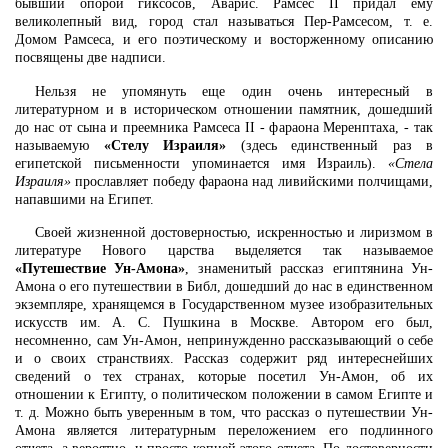
бывший опорой гиксосов, Аварис. Рамсес II придал ему
великолепный вид, город стал называться Пер-Рамсесом, т. е.
Домом Рамсеса, и его поэтическому и восторженному описанию
посвящены две надписи.
Нельзя не упомянуть еще один очень интересный в
литературном и в историческом отношении памятник, дошедший
до нас от сына и преемника Рамсеса II - фараона Меренптаха, - так
называемую
«Стелу Израиля»
(здесь единственный раз в
египетской письменности упоминается имя Израиль).
«Стела
Израиля»
прославляет победу фараона над ливийскими полчищами,
напавшими на Египет.
Своей жизненной достоверностью, искренностью и лиризмом в
литературе Нового царства выделяется так называемое
«Путешествие Ун-Амона»
, знаменитый рассказ египтянина Ун-
Амона о его путешествии в Библ, дошедший до нас в единственном
экземпляре, хранящемся в Государственном музее изобразительных
искусств им. А. С. Пушкина в Москве. Автором его был,
несомненно, сам Ун-Амон, непринужденно рассказывающий о себе
и о своих странствиях. Рассказ содержит ряд интереснейших
сведений о тех странах, которые посетил Ун-Амон, об их
отношении к Египту, о политическом положении в самом Египте и
т. д. Можно быть уверенным в том, что рассказ о путешествии Ун-
Амона является литературным переложением его подлинного