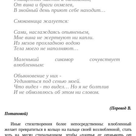
От вина и браги охмелев,
В знойный день приют себе находит…
Смоковница жалуется:
Сами, наслаждаясь опьяненьем,
Мне вина не жертвуют ни капли.
Из мехов прохладною водою
Тела моего не наполняют…
Маленький сикомор сочувствует
влюбленным:
Обыкновение у них -
Уединяться под сенью моей.
Что видел - то видел… Но я не болтлив
И не обмолвлюсь об этом ни словом.
(Перевод В.
Потаповой)
Иные стихотворения более непосредственны: влюбленный
желает превратиться в кольцо на пальце своей возлюбленной, стать
хоть на месяц стиралыциком, чтобы
«платья ее отмывать от