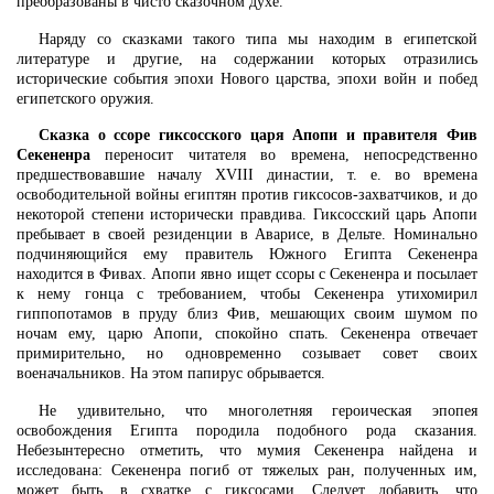
преобразованы в чисто сказочном духе.
Наряду со сказками такого типа мы находим в египетской
литературе и другие, на содержании которых отразились
исторические события эпохи Нового царства, эпохи войн и побед
египетского оружия.
Сказка о ссоре гиксосского царя Апопи и правителя Фив
Секененра
переносит читателя во времена, непосредственно
предшествовавшие началу XVIII династии, т. е. во времена
освободительной войны египтян против гиксосов-захватчиков, и до
некоторой степени исторически правдива. Гиксосский царь Апопи
пребывает в своей резиденции в Аварисе, в Дельте. Номинально
подчиняющийся ему правитель Южного Египта Секененра
находится в Фивах. Апопи явно ищет ссоры с Секененра и посылает
к нему гонца с требованием, чтобы Секененра утихомирил
гиппопотамов в пруду близ Фив, мешающих своим шумом по
ночам ему, царю Апопи, спокойно спать. Секененра отвечает
примирительно, но одновременно созывает совет своих
военачальников. На этом папирус обрывается.
Не удивительно, что многолетняя героическая эпопея
освобождения Египта породила подобного рода сказания.
Небезынтересно отметить, что мумия Секененра найдена и
исследована: Секененра погиб от тяжелых ран, полученных им,
может быть, в схватке с гиксосами. Следует добавить, что