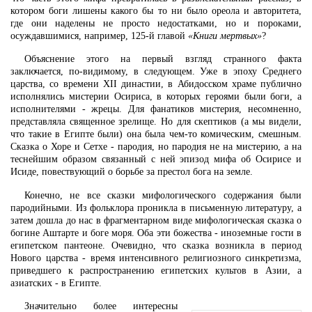
котором боги лишены какого бы то ни было ореола и авторитета,
где они наделены не просто недостатками, но и пороками,
осуждавшимися, например, 125-й главой
«Книги мертвых»
?
Объяснение этого на первый взгляд странного факта
заключается, по-видимому, в следующем. Уже в эпоху Среднего
царства, со времени XII династии, в Абидосском храме публично
исполнялись мистерии Осириса, в которых героями были боги, а
исполнителями - жрецы. Для фанатиков мистерия, несомненно,
представляла священное зрелище. Но для скептиков (а мы видели,
что такие в Египте были) она была чем-то комическим, смешным.
Сказка о Хоре и Сетхе - пародия, но пародия не на мистерию, а на
теснейшим образом связанный с ней эпизод мифа об Осирисе и
Исиде, повествующий о борьбе за престол бога на земле.
Конечно, не все сказки мифологического содержания были
пародийными. Из фольклора проникла в письменную литературу, а
затем дошла до нас в фрагментарном виде мифологическая сказка о
богине Аштарте и боге моря. Оба эти божества - иноземные гости в
египетском пантеоне. Очевидно, что сказка возникла в период
Нового царства - время интенсивного религиозного синкретизма,
приведшего к распространению египетских культов в Азии, а
азиатских - в Египте.
Значительно более интересны