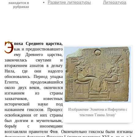
Развитие литературы
Литература
находится в
рубриках
поха Среднего царства,
как и предшествовавшего
ему Древнего царства,
закончилась смутами и
вторжением азиатов в дельту
Нила, где они надолго
обосновались. Период упадка
Египта, продолжавшийся
около двух веков, окончился
изгнанием из страны
захватчиков, известных
исторической науке под
названием гиксосов. Процесс
Изображение Эхнатона и Нифертити с
освобождения от них страны
текстами 'Гимна Атону'
был долгим и мучительным,
борьбу с иноземцами
возглавляли правители Фив. Окончательно гиксосы были изгнаны