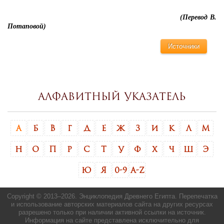
(Перевод В.
Потаповой)
Источники
Алфавитный указатель
А
Б
В
Г
Д
Е
Ж
З
И
К
Л
М
Н
О
П
Р
С
Т
У
Ф
Х
Ч
Ш
Э
Ю
Я
0-9
A-Z
Copyright © 2013–
2026. Энциклопедия Древнего Египта. Перепечатка
и использование авторских материалов сайта на других ресурсах
разрешено только при наличии активной ссылки на источник.
Информация на сайте представлена исключительно для