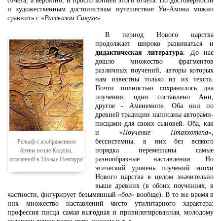
отчета, а вероятно, и просто копией этого отчета. По достоверности
и художественным достоинствам путешествие Ун-Амона можно
сравнить с
«Рассказом Синухе».
В период Нового царства
продолжает широко развиваться и
дидактическая литература
. До нас
дошло множество фрагментов
различных поучений, авторы которых
нам известны только из их текста.
Почти полностью сохранилось два
поучения: одно составлено Ани,
другое - Аменемопе. Оба они по
древней традиции написаны авторами-
писцами для своих сыновей. Оба, как
и
«Поучение Птаххотепа»
,
бессистемны, в них без всякого
Рельеф с изображением
порядка перемешаны самые
битвы возле Кадеша,
разнообразные наставления. Но
описанной в 'Поэме Пентаура'
этический уровень поучений эпохи
Нового царства в целом значительно
выше древних (в обоих поучениях, в
частности, фигурирует безымянный
«бог»
вообще). В то же время в
них множество наставлений чисто утилитарного характера:
профессия писца самая выгодная и привилегированная, молодому