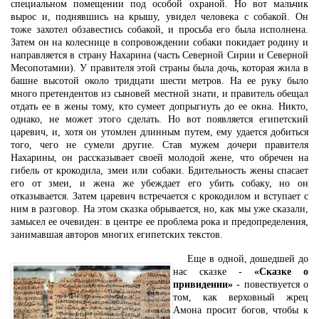
специальном помещении под особой охраной. Но вот мальчик
вырос и, поднявшись на крышу, увидел человека с собакой. Он
тоже захотел обзавестись собакой, и просьба его была исполнена.
Затем он на колеснице в сопровождении собаки покидает родину и
направляется в страну Нахарина (часть Северной Сирии и Северной
Месопотамии). У правителя этой страны была дочь, которая жила в
башне высотой около тридцати шести метров. На ее руку было
много претендентов из сыновей местной знати, и правитель обещал
отдать ее в жены тому, кто сумеет допрыгнуть до ее окна. Никто,
однако, не может этого сделать. Но вот появляется египетский
царевич, и, хотя он утомлен длинным путем, ему удается добиться
того, чего не сумели другие. Став мужем дочери правителя
Нахарины, он рассказывает своей молодой жене, что обречен на
гибель от крокодила, змеи или собаки. Бдительность жены спасает
его от змеи, и жена же убеждает его убить собаку, но он
отказывается. Затем царевич встречается с крокодилом и вступает с
ним в разговор. На этом сказка обрывается, но, как мы уже сказали,
замысел ее очевиден: в центре ее проблема рока и предопределения,
занимавшая авторов многих египетских текстов.
Еще в одной, дошедшей до
нас сказке -
«Сказке о
привидении»
- повествуется о
том, как верховный жрец
Амона просит богов, чтобы к