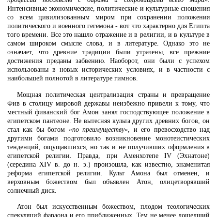
Интенсивные экономические, политические и культурные сношения
со всем цивилизованным миром при сохранении положения
политического и военного гегемона - вот что характерно для Египта
того времени. Все это нашло отражение и в религии, и в культуре в
самом широком смысле слова, и в литературе. Однако это не
означает, что древние традиции были утрачены, все прежние
достижения преданы забвению. Наоборот, они были с успехом
использованы в новых исторических условиях, и в частности с
наибольшей полнотой в литературе гимнов.
Мощная политическая централизация страны и превращение
Фив в столицу мировой державы неизбежно привели к тому, что
местный фиванский бог Амон занял господствующее положение в
египетском пантеоне. Не вытесняя культа других древних богов, он
стал как бы богом
«по преимуществу»
, и его превосходство над
другими богами подготовило возникновение монотеистических
тенденций, ощущавшихся, но так и не получивших оформления в
египетской религии. Правда, при Аменхотепе IV (Эхнатоне)
(середина XIV в. до н. э.) произошла, как известно, знаменитая
реформа египетской религии. Культ Амона был отменен, и
верховным божеством был объявлен Атон, олицетворявший
солнечный диск.
Атон был искусственным божеством, плодом теологических
спекуляций фараона и его приближенных. Тем не менее дошедший