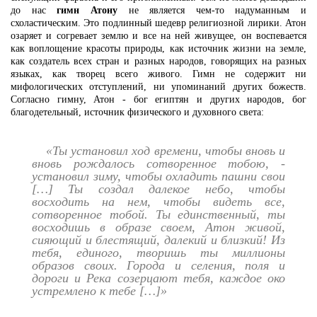
до нас
гимн Атону
не является чем-то надуманным и
схоластическим. Это подлинный шедевр религиозной лирики. Атон
озаряет и согревает землю и все на ней живущее, он воспевается
как воплощение красоты природы, как источник жизни на земле,
как создатель всех стран и разных народов, говорящих на разных
языках, как творец всего живого. Гимн не содержит ни
мифологических отступлений, ни упоминаний других божеств.
Согласно гимну, Атон - бог египтян и других народов, бог
благодетельный, источник физического и духовного света:
«Ты установил ход времени, чтобы вновь и
вновь рождалось сотворенное тобою, -
установил зиму, чтобы охладить пашни свои
[…] Ты создал далекое небо, чтобы
восходить на нем, чтобы видеть все,
сотворенное тобой. Ты единственный, ты
восходишь в образе своем, Атон живой,
сияющий и блестящий, далекий и близкий! Из
тебя, единого, творишь ты миллионы
образов своих. Города и селения, поля и
дороги и Река созерцают тебя, каждое око
устремлено к тебе […]»