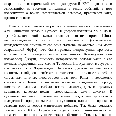
сохранился и исторический текст, датируемый XVI в. до н. э. и
относящийся ко времени описанных в тексте событий: в нем
повествуется о войне, возглавляемой Камосом, правителем Фив,
против гиксосов.
Еще в одной сказке говорится о времени великого завоевателя
XVIII династии фараона Тутмоса III (первая половина XV в. до н.
э.). Сюжетом этой сказки является
взятие города Юпы
,
местонахождение которого точно неизвестно (большинство
исследователей помещают его близ Дамаска, некоторые - на месте
современной Яффы). Это была грозная, неприступная крепость,
которую долго осаждали египетские войска. Командовал ими
полководец Джхути, личность историческая: золотая чаша с его
именем, подаренная ему самим Тутмосом III, хранится в Лувре, а
его кинжал - в Дармштадте. Поскольку Джхути не мог взять
крепость силой, он прибегает к хитрости: приглашает к себе в
лагерь для мирных переговоров правителя Юпы и вероломно
убивает его. Затем он посылает жителям осажденного города,
ничего не знавшим о гибели своего правителя, дары в огромных
кувшинах, которые несли невооруженные слуги Джхути. В
кувшинах же были спрятаны его воины. Когда они проникли в
осажденный город, то вылезли из кувшинов, напали на горожан и
открыли ворота города египетским войскам. Так была, согласно
сказке, взята Юпа. Подобного рода способ проникновения во
вражеский город напоминает известный эпизод Троянской войны