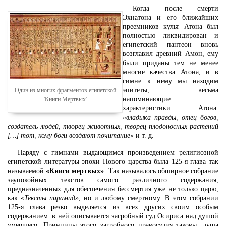
Когда после смерти
Эхнатона и его ближайших
преемников культ Атона был
полностью ликвидирован и
египетский пантеон вновь
возглавил древний Амон, ему
были приданы тем не менее
многие качества Атона, и в
гимне к нему мы находим
эпитеты, весьма
Один из многих фрагментов египетской
напоминающие
'Книги Мертвых'
характеристики Атона:
«владыка правды, отец богов,
создатель людей, творец животных, творец плодоносных растений
[…] тот, кому боги воздают почитание»
и т. д.
Наряду с гимнами выдающимся произведением религиозной
египетской литературы эпохи Нового царства была 125-я глава так
называемой
«Книги мертвых»
. Так называлось обширное собрание
заупокойных текстов самого различного содержания,
предназначенных для обеспечения бессмертия уже не только царю,
как
«Тексты пирамид»
, но и любому смертному. В этом собрании
125-я глава резко выделяется из всех других своим особым
содержанием: в ней описывается загробный суд Осириса над душой
умершего. Принципы этого загробного правосудия таковы: душа