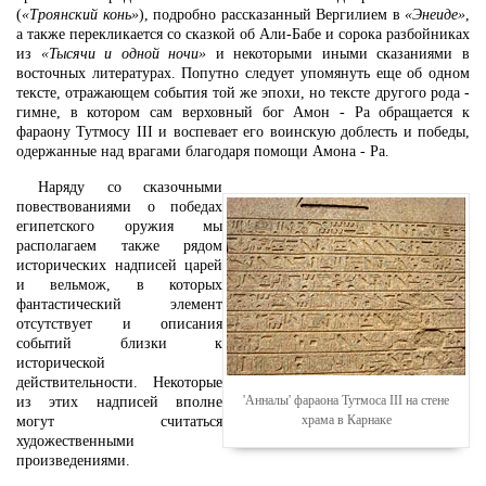
(
«Троянский конь»
), подробно рассказанный Вергилием в
«Энеиде»
,
а также перекликается со сказкой об Али-Бабе и сорока разбойниках
из
«Тысячи и одной ночи»
и некоторыми иными сказаниями в
восточных литературах. Попутно следует упомянуть еще об одном
тексте, отражающем события той же эпохи, но тексте другого рода -
гимне, в котором сам верховный бог Амон - Ра обращается к
фараону Тутмосу III и воспевает его воинскую доблесть и победы,
одержанные над врагами благодаря помощи Амона - Ра.
Наряду со сказочными
повествованиями о победах
египетского оружия мы
располагаем также рядом
исторических надписей царей
и вельмож, в которых
фантастический элемент
отсутствует и описания
событий близки к
исторической
действительности. Некоторые
'Анналы' фараона Тутмоса III на стене
из этих надписей вполне
храма в Карнаке
могут считаться
художественными
произведениями.