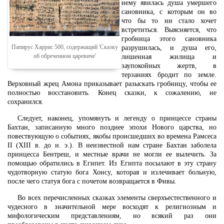
нему явилась душа умершего
сановника, с которым он во
что бы то ни стало хочет
встретиться. Выясняется, что
гробница этого сановника
Папирус Харрис 500, содержащий 'Сказку
разрушилась, и душа его,
об обреченном царевиче'
лишенная жилища и
заупокойных жертв, в
терзаниях бродит по земле.
Верховный жрец Амона приказывает разыскать гробницу, чтобы ее
полностью восстановить. Конец сказки, к сожалению, не
сохранился.
Следует, наконец, упомянуть и легенду о принцессе страны
Бахтан, записанную много позднее эпохи Нового царства, но
повествующую о событиях, якобы происшедших во времена Рамсеса
II (XIII в. до н. э.). В неизвестной нам стране Бахтан заболела
принцесса Бентреш, и местные врачи не могли ее вылечить. За
помощью обратились в Египет. Из Египта посылают в эту страну
чудотворную статую бога Хонсу, которая и излечивает больную,
после чего статуя бога с почетом возвращается в Фивы.
Во всех перечисленных сказках элементы сверхъестественного и
чудесного в значительной мере восходят к религиозным и
мифологическим представлениям, но всякий раз они