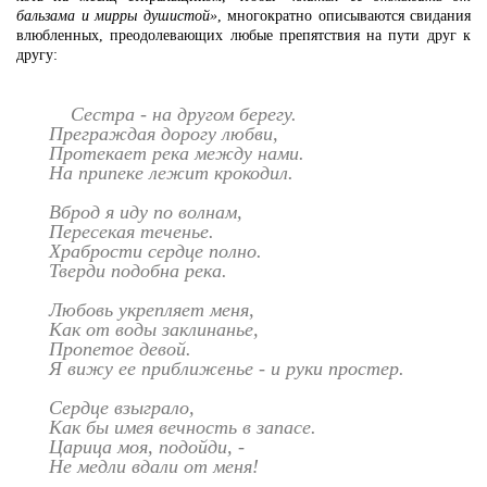
бальзама и мирры душистой»
, многократно описываются свидания
влюбленных, преодолевающих любые препятствия на пути друг к
другу:
Сестра - на другом берегу.
Преграждая дорогу любви,
Протекает река между нами.
На припеке лежит крокодил.
Вброд я иду по волнам,
Пересекая теченье.
Храбрости сердце полно.
Тверди подобна река.
Любовь укрепляет меня,
Как от воды заклинанье,
Пропетое девой.
Я вижу ее приближенье - и руки простер.
Сердце взыграло,
Как бы имея вечность в запасе.
Царица моя, подойди, -
Не медли вдали от меня!