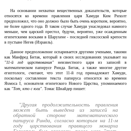
На основании нехватки вещественных доказательств, которые
относятся ко времени правления царя Хамуди Ким Рихолт
предположил, что оно должно было быть очень коротким, вероятно,
не более одного года. В таком случае Хамуди унаследовал намного
меньше, чем царский престол, будучи, вероятно, уже осажденным
египетскими восками в Шарухене - последней гиксосской крепости
в пустыне Негев (Израиль).
Данное предположение оспаривается другими учеными, такими
как Манфред Битак, который в своих исследованиях указывает на
"11-й год царствования"
неизвестного царя из записей в
математическом папирусе Ринда. Битак, а также многие другие
египтологи, считают, что этот 11-й год принадлежит Хамуди,
поскольку составление текста папируса относится ко времени
Яхмоса I, основателя египетского Нового Царства, упоминаемого
как
"Тот, кто с юга"
. Томас Шнайдер пишет:
"Другая продолжительность правления
может быть выведена из записей на
обратной стороне математического
папируса Ринда, согласно которым на 11-м
году царствования правящего монарха