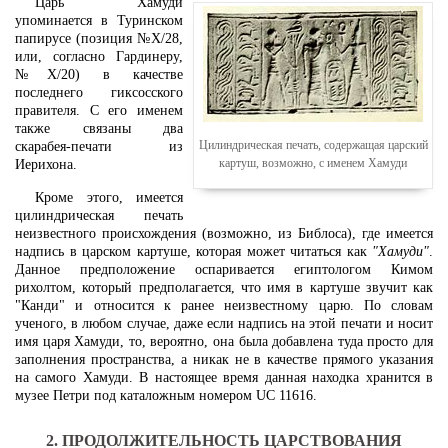
Царь Хамуди
упоминается в Туринском
папирусе (позиция №X/28,
или, согласно Гардинеру,
№X/20) в качестве
последнего гиксосского
правителя. С его именем
также связаны два
Цилиндрическая печать, содержащая царский
скарабея-печати из
картуш, возможно, с именем Хамуди
Иерихона.
Кроме этого, имеется
цилиндрическая печать
неизвестного происхождения (возможно, из Библоса), где имеется
надпись в царском картуше, которая может читаться как
"Хамуди"
.
Данное предположение оспаривается египтологом Кимом
рихолтом, который предполагается, что имя в картуше звучит как
"Канди" и относится к ранее неизвестному царю. По словам
ученого, в любом случае, даже если надпись на этой печати и носит
имя царя Хамуди, то, вероятно, она была добавлена туда просто для
заполнения пространства, а никак не в качестве прямого указания
на самого Хамуди. В настоящее время данная находка хранится в
музее Петри под каталожным номером UC 11616.
2. ПРОДОЛЖИТЕЛЬНОСТЬ ЦАРСТВОВАНИЯ