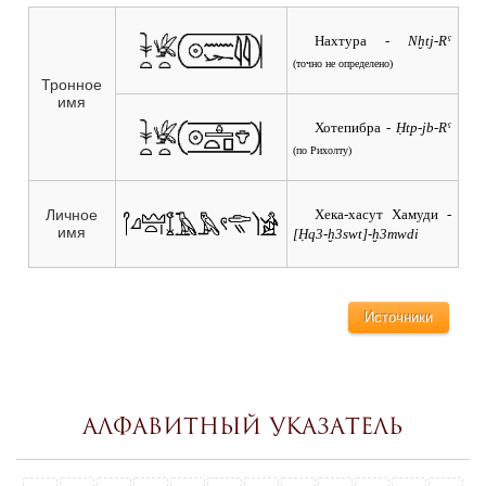
Нахтура
- Nḫtj-Rˁ
(точно не определено)
Тронное
имя
Хотепибра
- Ḥtp-jb-Rˁ
(по Рихолту)
Хека-хасут Хамуди
-
Личное
имя
[Ḥq3-ḫ3swt]-ḫ3mwdi
Источники
Алфавитный указатель