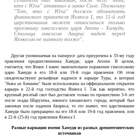
Гелиополь был завоеван, после чего "тот,
кто с Юга" атаковал и занял Силе. Поскольку
"Тот, кто с Юга" должен обозначать
фиванского правителя Яхмоса I, то 11-й год
царствования может относиться только
преемнику гиксосского царя Апопи - Хамуди.
Столица гиксосов Аварис падет перед
Яхмосом не намного позже".
Другая упоминаемая на папирусе дата приурочена к 33-му году
правления предшественника Хамуди, царя Апопи. В целом,
считается, что Яхмос I нанес окончательное поражение гиксосскому
царю Хамуди в его 18-й или 19-й годы правления. Об этом
свидетельствуют рельефные надписи в карьере Туры, в которых
"быки их Ханаана"
были использованы на оффициальном открытии
карьера в 22-й год господства Яхмоса I. Так как вероятно, что
крупный рогатый скот был доставлен только по прошествию 3-6 лет
после осады Шарухена, южного ханаанского города, который был
завоеван после падения Авариса, то это значит, что царствование
Хамуди было прекращено на его 18-й или 19-й год правления, или
в 22-й (25-й) год правления Яхмоса I.
Разные вариации имени Хамуди из разных древнеегипетских
источников