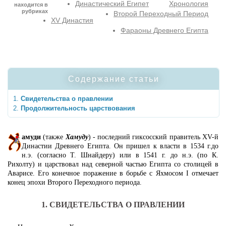
Династический Египет
Хронология
находится в
рубриках
Второй Переходный Период
XV Династия
Фараоны Древнего Египта
Содержание статьи
Свидетельства о правлении
Продолжительность царствования
амуди
(также
Хамуду
) - последний гиксосский правитель XV-й
Династии Древнего Египта. Он пришел к власти в 1534 г.до
н.э. (согласно Т. Шнайдеру) или в 1541 г. до н.э. (по К.
Рихолту) и царствовал над северной частью Египта со столицей в
Аварисе. Его конечное поражение в борьбе с Яхмосом I отмечает
конец эпохи Второго Переходного периода.
1. СВИДЕТЕЛЬСТВА О ПРАВЛЕНИИ