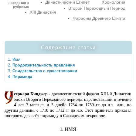
Династический Египет
Хронология
находится в
рубриках
Второй Переходный Период
XIII Династия
Фараоны Древнего Египта
Содержание статьи
Имя
Продолжительность правления
Свидетельства о существовании
Пирамида
серкара Хинджер
- древнеегипетский фараон XIII-й Династии
эпохи Второго Переходного периода, царствовавший в течение
4 лет 3 месяцев и 5 днейс 1764 по 1759 гг до н.э. или, по
другим данным, с 1718 по 1712 гг до н.э. Этот правитель приказал
построить для себя пирамиду в Саккарском некрополе.
1. ИМЯ