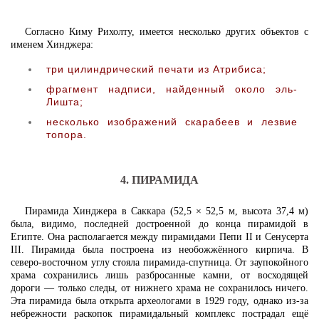
Согласно Киму Рихолту, имеется несколько других объектов с
именем Хинджера:
три цилиндрический печати из Атрибиса;
фрагмент надписи, найденный около эль-
Лишта;
несколько изображений скарабеев и лезвие
топора.
4. ПИРАМИДА
Пирамида Хинджера в Саккара (52,5 × 52,5 м, высота 37,4 м)
была, видимо, последней достроенной до конца пирамидой в
Египте. Она располагается между пирамидами Пепи II и Сенусерта
III. Пирамида была построена из необожжённого кирпича. В
северо-восточном углу стояла пирамида-спутница. От заупокойного
храма сохранились лишь разбросанные камни, от восходящей
дороги — только следы, от нижнего храма не сохранилось ничего.
Эта пирамида была открыта археологами в 1929 году, однако из-за
небрежности раскопок пирамидальный комплекс пострадал ещё