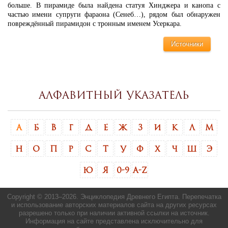
больше. В пирамиде была найдена статуя Хинджера и канопа с
частью имени супруги фараона (Сенеб…), рядом был обнаружен
повреждённый пирамидон с тронным именем Усеркара.
Источники
Алфавитный указатель
А
Б
В
Г
Д
Е
Ж
З
И
К
Л
М
Н
О
П
Р
С
Т
У
Ф
Х
Ч
Ш
Э
Ю
Я
0-9
A-Z
Copyright © 2013–
2026. Энциклопедия Древнего Египта. Перепечатка
и использование авторских материалов сайта на других ресурсах
разрешено только при наличии активной ссылки на источник.
Информация на сайте представлена исключительно для