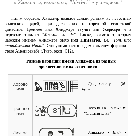
в Угарит, и, вероятно,
"hi-zi-ri"
- у амореев."
Таким образом, Хинджер являлся самым ранним из известных
семитских царей, принадлежавших к коренной египетской
династии. Тронное имя Хинджера звучит как
Усеркара
и в
переводе означает
"Могучая ка Ра"
. Также, возможно, вторым
царским именем Хинджера было имя
Нимаатра
, т.е.
"Тот, кто
принадлежит Маат".
Оно упоминается рядом с именем фараона на
стеле Аменисенеба (Лувр, эксп. С12).
Разные вариации имени Хинджера из разных
древнеегипетских источников
Джед-хеперу
- Ḏd-
Хорово
имя
ḫprw
Усер-ка-Ра
- Wsr-k3-Rˁ
Тронное
имя
-
"Сильная ка Ра"
Хинджер
- Ḫnḏr
-
Личное