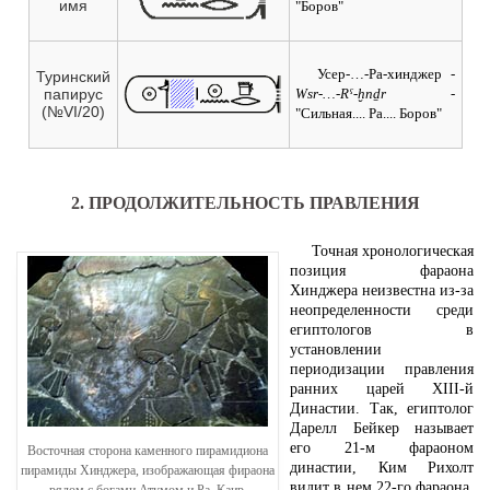
имя
"Боров"
Усер-…-Ра-хинджер
-
Туринский
папирус
Wsr-…-Rˁ-ḫnḏr -
(№VI/20)
"Сильная.... Ра.... Боров"
2. ПРОДОЛЖИТЕЛЬНОСТЬ ПРАВЛЕНИЯ
Точная хронологическая
позиция фараона
Хинджера неизвестна из-за
неопределенности среди
египтологов в
установлении
периодизации правления
ранних царей XIII-й
Династии. Так, египтолог
Дарелл Бейкер называет
его 21-м фараоном
Восточная сторона каменного пирамидиона
династии, Ким Рихолт
пирамиды Хинджера, изображающая фираона
видит в нем 22-го фараона,
рядом с богами Атумом и Ра. Каир,