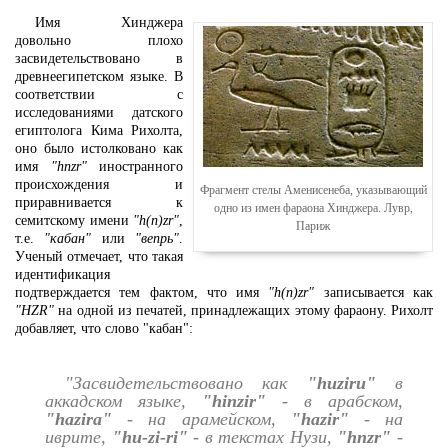
Имя Хинджера
довольно плохо
засвидетельствовано в
древнеегипетском языке. В
соответствии с
исследованиями датского
египтолога Кима Рихолта,
оно было истолковано как
имя
"hnzr"
иностранного
происхождения и
Фрагмент стелы Аменисенеба, указывающий
приравнивается к
одно из имен фараона Хинджера. Лувр,
семитскому имени
"h(n)zr"
,
Париж
т.е.
"кабан"
или
"вепрь"
.
Ученый отмечает, что такая
идентификация
подтверждается тем фактом, что имя
"h(n)zr"
записывается как
"HZR"
на одной из печатей, принадлежащих этому фараону. Рихолт
добавляет, что слово "кабан":
"Засвидетельствовано как
"huziru"
в
аккадском языке,
"hinzir"
- в арабском,
"hazira"
- на арамейском,
"hazir"
- на
иврите,
"hu-zi-ri"
- в текстах Нузи,
"hnzr"
-