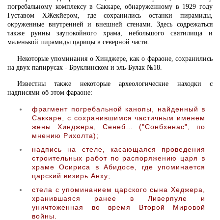
погребальному комплексу в Саккаре, обнаруженному в 1929 году
Густавом ХЖекйером, где сохранились останки пирамиды,
окруженные внутренней и внешней стенами. Здесь содрежаться
также руины заупокойного храма, небольшого святилища и
маленькой пирамиды царицы в северной части.
Некоторые упоминания о Хинджере, как о фараоне, сохранились
на двух папирусах - Бруклинском и эль-Булак №18.
Известны также некоторые археологические находки с
надписями об этом фараоне:
фрагмент погребальной канопы, найденный в
Саккаре, с сохранившимся частичным именем
жены Хинджера, Сенеб… ("Сонбхенас", по
мнению Рихолта);
надпись на стеле, касающаяся проведения
строительных работ по распоряжению царя в
храме Осириса в Абидосе, где упоминается
царский визирь Анху;
стела с упоминанием царского сына Хеджера,
хранившаяся ранее в Ливерпуле и
уничтоженная во время Второй Мировой
войны.