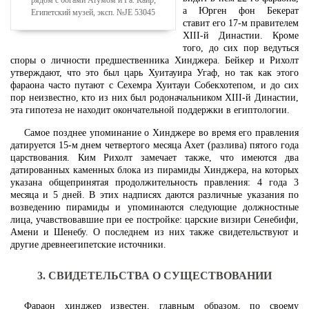
а Юрген фон Бекерат
Египетский музей, эксп. №JE 53045
ставит его 17-м правителем
XIII-й Династии. Кроме
того, до сих пор ведуться
споры о личности предшественника Хинджера. Бейкер и Рихолт
утверждают, что это был царь Хуитауира Угаф, но так как этого
фараона часто путают с Сехемра Хуитауи Собекхотепом, и до сих
пор неизвестно, кто из них был родоначальником XIII-й Династии,
эта гипотеза не находит окончательной поддержки в египтологии.
Самое позднее упоминание о Хинджере во время его правления
датируется 15-м днем четвертого месяца Ахет (разлива) пятого года
царствования. Ким Рихолт замечает также, что имеются два
датированных каменных блока из пирамиды Хинджера, на которых
указана общепринятая продолжительность правления: 4 года 3
месяца и 5 дней. В этих надписях даются различные указания по
возведению пирамиды и упоминаются следующие должностные
лица, учавствовавшие при ее постройке: царские визири Сенебифи,
Амени и Шенебу. О последнем из них также свидетельствуют и
другие древнеегипетские источники.
3. СВИДЕТЕЛЬСТВА О СУЩЕСТВОВАНИИ
Фараон хинджер известен, главным образом, по своему