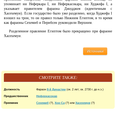
упоминает ни Неферкара I, ни Неферкасокара, ни Худжефа I, а
указывает правителем фараона Джедджея (идентичным с
Хасехемуи). Если государство было уже разделено, когда Худжефа I
взошел на трон, то он правил только Нижним Египтом, в то время
как фараоны Сехемиб и Перибсен руководили Верхним.
Разделенное правление Египтом было прекращено при фараоне
Хасехемуи.
Источники
СМОТРИТЕ ТАКЖЕ:
Должность
Фараон
II-й Династии
(ок. 2 лет; ок. 2730 г. до н.э.)
Предшественник
Неферкасокар
Преемник
Сехемиб
(?),
Хор-Са
(?) или
Хасехемуи
(?)