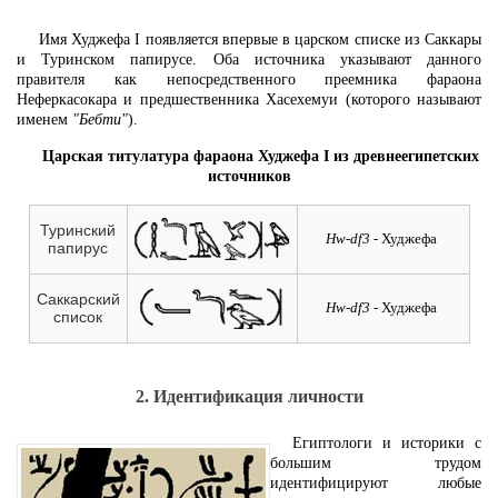
Имя Худжефа I появляется впервые в царском списке из Саккары
и Туринском папирусе. Оба источника указывают данного
правителя как непосредственного преемника фараона
Неферкасокара и предшественника Хасехемуи (которого называют
именем
"Бебти"
).
Царская титулатура фараона Худжефа I из древнеегипетских
источников
Туринский
Hw-df3
- Худжефа
папирус
Саккарский
Hw-df3
- Худжефа
список
2. Идентификация личности
Египтологи и историки с
большим трудом
идентифицируют любые