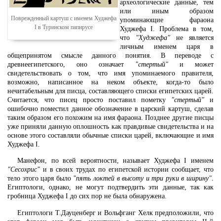
археологические данные, тем
или иным образом
Поврежденный картуш с именем Худжефа
упоминающие фараона
I в Туринском папирусе
Худжефа I. Проблема в том,
что
"Худжефа"
не является
личным именем царя в
общепринятом смысле данного понятия. В переводе с
древнеегипетского, оно означает
"стертый"
и может
свидетельствовать о том, что имя упоминаемого правителя,
возможно, написанное на неком объекте, когда-то было
нечитабельным для писца, составляющего списки египетских царей.
Считается, что писец просто поставил пометку
"стертый"
и
ошибочно поместил данное обозначение в царский картуш, сделав
таким образом его похожим на имя фараона. Позднее другие писцы
уже приняли данную оплошность как правдивые свидетельства и на
основе этого составляли обычные списки царей, включающие и имя
Худжефа I.
Манефон, по всей вероятности, называет Худжефа I именем
"Сесохрис"
и в своих трудах по египетской истории сообщает, что
тело этого царя было
"пять локтей в высоту и три руки в ширину"
.
Египтологи, однако, не могут подтвердить эти данные, так как
гробница Худжефа I до сих пор не была обнаружена.
Египтологи Т.Дауценберг и Вольфганг Хелк предположили, что