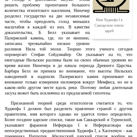
решить проблему пропитания большого
количества египетского населения, Нинечер
разделил государство на две независимые
Имя Худжефа I в
части, чтобы преодолеть голод меньших
Саккарском списке
масштабов в каждой из них. В качестве
царей
доказательства, Б. Белл указывает на
Палермский камень, где, по ее мнению,
записаны чрезвычайно низкие уровни
разливов Нила той эпохи. Теорию этого ученого сегодня
опровергает Стефан Сейдлмайер. Он указывает на то, что
ежегодные Нильские разливы были на своих обычных уровнях во
время жизни Нинечера и до начала периода Древнего Царства.
Барбара Белл не приняла во внимание, что высоты Нильских
наводнений в надписях Палермского камня принимают во
внимание только измерения ниломеров вокруг Мемфиса, но не в
каком-либо другом месте вдоль реки. Поэтому любая длительная
засуха может быть исключена из предлагаемой гипотезы.
Признанной теорией среди египтологов считается то, что
Худжефа I должен был разделить правление страной с другим
правителем, имя которого однако не удается точно определить.
Более поздние царские списки, такие как Саккарский и Туринский,
указывают фараонов Неферкара I и Неферкасокара как
непосредственных предшественников Худжефа I, а Хасехемуи - как
преемника. Напротив, Абидосский царский список вообще не