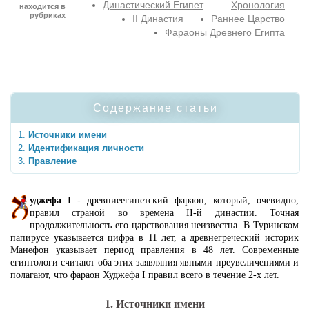
Династический Египет
Хронология
находится в
рубриках
II Династия
Раннее Царство
Фараоны Древнего Египта
Содержание статьи
Источники имени
Идентификация личности
Правление
уджефа I
- древниеегипетский фараон, который, очевидно,
правил страной во времена II-й династии. Точная
продолжительность его царствования неизвестна. В Туринском
папирусе указывается цифра в 11 лет, а древнегреческий историк
Манефон указывает период правления в 48 лет. Современные
египтологи считают оба этих заявляния явными преувеличениями и
полагают, что фараон Худжефа I правил всего в течение 2-х лет.
1. Источники имени