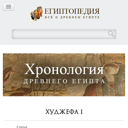
Худжефа I
Статья