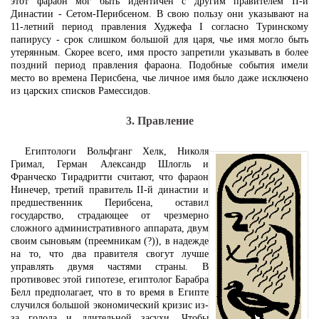
этот фараон мог быть идентичен с другим правителем II-й
Династии - Сетом-Перибсеном. В свою пользу они указывают на
11-летний период правления Худжефа I согласно Туринскому
папирусу - срок слишком большой для царя, чье имя могло быть
утерянным. Скорее всего, имя просто запретили указывать в более
поздний период правления фараона. Подобные события имели
место во времена Перисбена, чье личное имя было даже исключено
из царских списков Рамессидов.
3. Правление
Египтологи Вольфганг Хелк, Николя
Гримал, Герман Александр Шлогль и
Франческо Тирадритти считают, что фараон
Нинечер, третий правитель II-й династии и
предшественник Перибсена, оставил
государство, страдающее от чрезмерно
сложного административного аппарата, двум
своим сыновьям (преемникам (?)), в надежде
на то, что два правителя свогут лучше
управлять двумя частями страны. В
противовес этой гипотезе, египтолог Барабра
Белл предполагает, что в то время в Египте
случился большой экономический кризис из-
за голода и длительной засухи. Чтобы