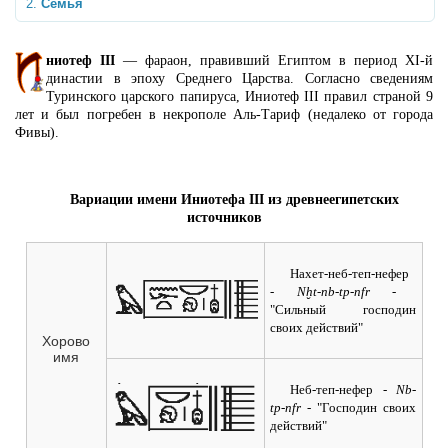
Семья
ниотеф III
— фараон, правивший Египтом в период XI-й
династии в эпоху Среднего Царства. Согласно сведениям
Туринского царского папируса, Иниотеф III правил страной 9
лет и был погребен в некрополе Аль-Тариф (недалеко от города
Фивы).
Вариации имени Иниотефа III из древнеегипетских
источников
Нахет-неб-теп-нефер
- Nḫt-nb-tp-nfr -
"Сильный господин
своих действий"
Хорово
имя
Неб-теп-нефер
- Nb-
tp-nfr -
"Господин своих
действий"