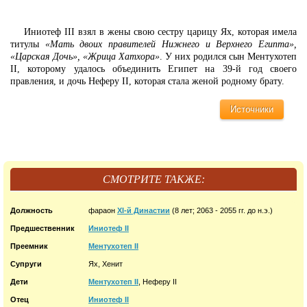
Иниотеф III взял в жены свою сестру царицу Ях, которая имела
титулы
«Мать двоих правителей Нижнего и Верхнего Египта»,
«Царская Дочь», «Жрица Хатхора»
. У них родился сын Ментухотеп
II, которому удалось объединить Египет на 39-й год своего
правления, и дочь Неферу II, которая стала женой родному брату.
Источники
СМОТРИТЕ ТАКЖЕ:
Должность
фараон
XI-й Династии
(8 лет; 2063 - 2055 гг. до н.э.)
Предшественник
Иниотеф II
Преемник
Ментухотеп II
Супруги
Ях, Хенит
Дети
Ментухотеп II
, Неферу II
Отец
Иниотеф II