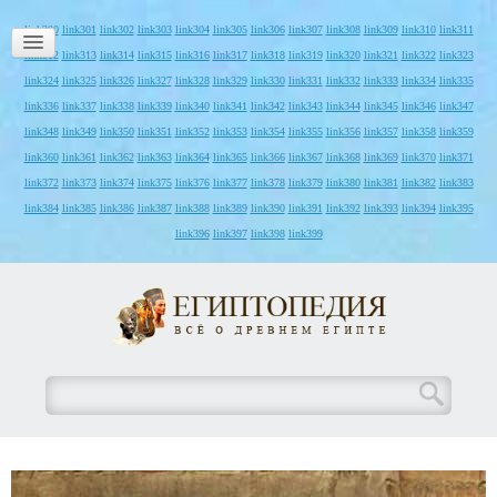
link300
link301
link302
link303
link304
link305
link306
link307
link308
link309
link310
link311
link312
link313
link314
link315
link316
link317
link318
link319
link320
link321
link322
link323
link324
link325
link326
link327
link328
link329
link330
link331
link332
link333
link334
link335
link336
link337
link338
link339
link340
link341
link342
link343
link344
link345
link346
link347
link348
link349
link350
link351
link352
link353
link354
link355
link356
link357
link358
link359
link360
link361
link362
link363
link364
link365
link366
link367
link368
link369
link370
link371
link372
link373
link374
link375
link376
link377
link378
link379
link380
link381
link382
link383
link384
link385
link386
link387
link388
link389
link390
link391
link392
link393
link394
link395
link396
link397
link398
link399