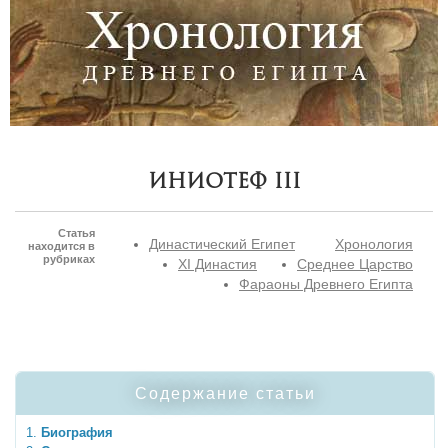
Иниотеф III
Статья
Династический Египет
Хронология
находится в
рубриках
XI Династия
Среднее Царство
Фараоны Древнего Египта
Содержание статьи
Биография