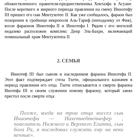
обожествленного правителя-предшественника Хектаэфа в Асуане.
После короткого и мирного периода правления на смену Иниотефу
III пришел его сын Ментухотеп II. Как уже сообщалось, фараон был
похоронен в гробнице некрополя Аль-Тариф (неподалеку от Фив),
возле фараонов Иниотефа II и Иниотефа I. Рядом с его могилой
недалеко расположен комплекс Деир Эль-Бахри, включающий
поминальный храм Ментухотепа II.
2. СЕМЬЯ
Иниотеф III был сыном и наследником фараона Иниотефа II.
Этот факт подтверждает стела Тхети, официального казначея в
период правления его отца. Тхети отписывается о смерти фараона
Инотефа III и своем служении новому фараону, который занял
престол после смерти отца:
Позже, когда на трон отца воссел сын
Иниотефа — Нахетнебтепнефер ,
повелитель Нижнего и Верхнего Египта, сын
бога Ра, я последовал служить ему на веки
вечные».