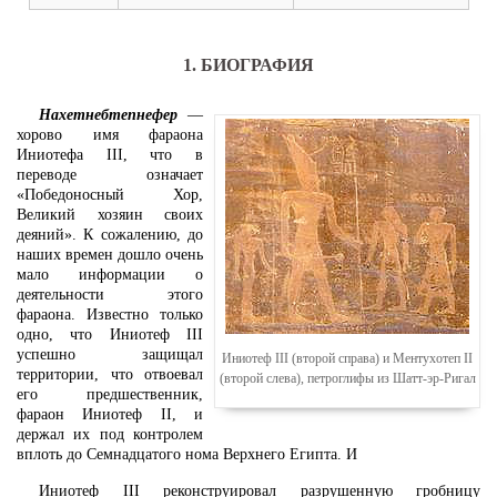
1. БИОГРАФИЯ
Нахетнебтепнефер
—
хорово имя фараона
Иниотефа III, что в
переводе означает
«Победоносный Хор,
Великий хозяин своих
деяний». К сожалению, до
наших времен дошло очень
мало информации о
деятельности этого
фараона. Известно только
одно, что Иниотеф III
успешно защищал
Иниотеф III (второй справа) и Ментухотеп II
территории, что отвоевал
(второй слева), петроглифы из Шатт-эр-Ригал
его предшественник,
фараон Иниотеф II, и
держал их под контролем
вплоть до Семнадцатого нома Верхнего Египта. И
Иниотеф III реконструировал разрушенную гробницу