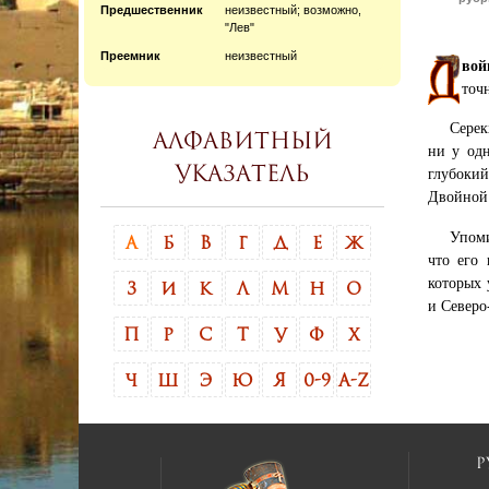
Предшественник
неизвестный; возможно,
"Лев"
Преемник
неизвестный
вой
точ
Серек
Алфавитный
ни у одн
указатель
глубокий
Двойной 
Упоми
А
Б
В
Г
Д
Е
Ж
что его
которых 
З
И
К
Л
М
Н
О
и Северо
П
Р
С
Т
У
Ф
Х
Ч
Ш
Э
Ю
Я
0-9
A-Z
Р