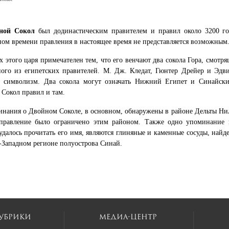
ной Сокол
был додинастическим правителем и правил около 3200 год
ном времени правления в настоящее время не представляется возможным
х этого царя примечателен тем, что его венчают два сокола Гора, смотря
ого из египетских правителей. М. Дж. Кледат, Гюнтер Дрейер и Эдв
 символизм. Два сокола могут означать Нижний Египет и Синайский 
Сокол правил и там.
нания о Двойном Соколе, в основном, обнаружены в районе Дельты Нил
 правление было ограничено этим районом. Также одно упоминание 
удалось прочитать его имя, являются глиняные и каменные сосуды, найд
-Западном регионе полуострова Синай.
убрики
Медиа-центр