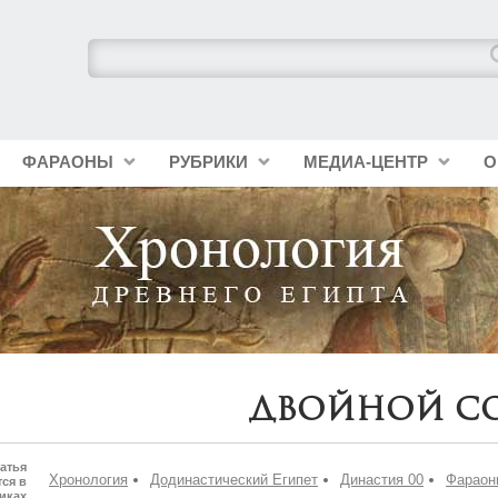
ФАРАОНЫ
РУБРИКИ
МЕДИА-ЦЕНТР
О
Двойной С
атья
Хронология
Додинастический Египет
Династия 00
Фараон
ся в
иках