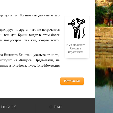
а до н. э. Установить данные о его
.
щих друг на друга, чего не встречается
ин ван ден Бринк видят в этом более
полуостров, так как, скорее всего,
Имя Двойного
Сокола в
иероглифах.
а Нижнего Египта и указывают на то,
исходит из Абидоса. Предметами, на
енные в Эль-Беда, Туре, Эль-Мехемдия
Источники
Поиск
О нас