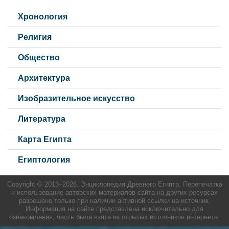
Хронология
Религия
Общество
Архитектура
Изобразительное искусство
Литература
Карта Египта
Египтология
Copyright © 2013–
2026. Энциклопедия Древнего Египта. Перепечатка
и использование авторских материалов сайта на других ресурсах
разрешено только при наличии активной ссылки на источник.
Информация на сайте представлена исключительно для
ознакомления, часть была взята из отрытых источников интернета.