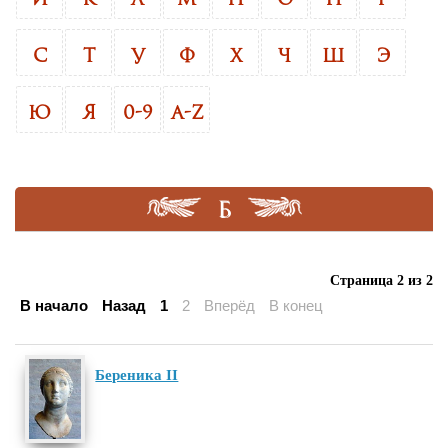
С
Т
У
Ф
Х
Ч
Ш
Э
Ю
Я
0-9
A-Z
Б
Страница 2 из 2
В начало
Назад
1
2
Вперёд
В конец
Береника II