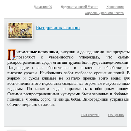
Династия 00
Додинастический Египет
Хронология
Фараоны Древнего Египта
Быт древних египтян
исьменные источники,
рисунки и дошедшие до нас предметы
позволяют с уверенностью утверждать, что самым
распространенным среди египтян трудом был труд земледельческий.
Плодородие почвы обеспечивало и легкость ее обработки, и
высокие урожаи. Наибольших забот требовало орошение полей. В
жарком и сухом климате не хватало прежде всего воды; для
восполнения этого недостатка создавались огромные искусственные
водоемы. По каналам вода направлялась к обширным полям.
Самыми распространенными культурами были зерновые и бобовые:
пшеница, ячмень, сорго, чечевица, бобы. Виноградники устраивали
обычно недалеко от жилья.
Быт египтян
Общество