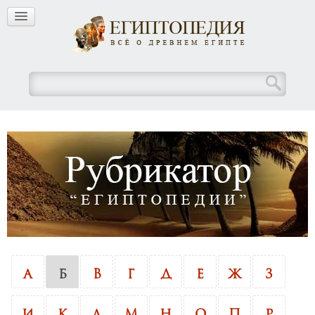
А
Б
В
Г
Д
Е
Ж
З
И
К
Л
М
Н
О
П
Р