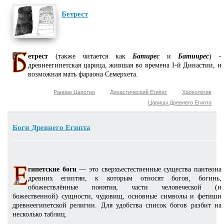
Бетрест
етрест
(также читается как
Батирес
и
Батиирес
) -
древнеегипетская царица, жившая во времена I-й Династии, и
возможная мать фараона Семерхета.
Раннее Царство
Династический Египет
Хронология
Царицы Древнего Египта
Боги Древнего Египта
гипетские боги
— это сверхъестественные существа пантеона
древних египтян, к которым относят богов, богинь,
обожествлённые понятия, части человеческой (и
божественной) сущности, чудовищ, основные символы и фетиши
древнеегипетской религии. Для удобства список богов разбит на
несколько таблиц.