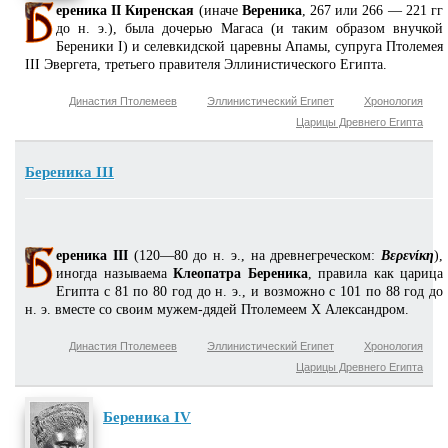
ереника II Киренская
(иначе
Вереника
, 267 или 266 — 221 гг
до н. э.), была дочерью Магаса (и таким образом внучкой
Береники I) и селевкидской царевны Апамы, супруга Птолемея
III Эвергета, третьего правителя Эллинистического Египта.
Династия Птолемеев
Эллинистический Египет
Хронология
Царицы Древнего Египта
Береника III
ереника III
(120—80 до н. э., на древнегреческом:
Βερενίκη
),
иногда называема
Клеопатра Береника
, правила как царица
Египта с 81 по 80 год до н. э., и возможно с 101 по 88 год до
н. э. вместе со своим мужем-дядей Птолемеем X Александром.
Династия Птолемеев
Эллинистический Египет
Хронология
Царицы Древнего Египта
Береника IV