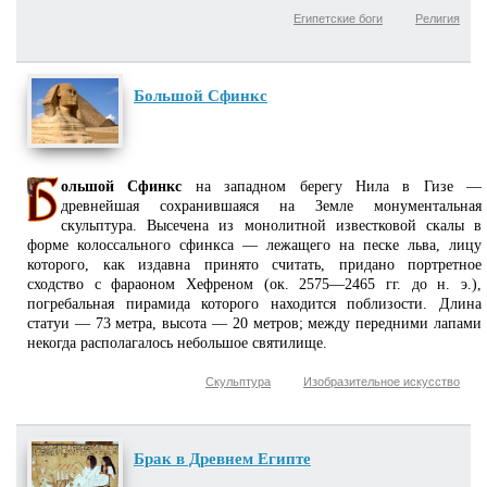
Египетские боги
Религия
Большой Сфинкс
ольшой Сфинкс
на западном берегу Нила в Гизе —
древнейшая сохранившаяся на Земле монументальная
скульптура. Высечена из монолитной известковой скалы в
форме колоссального сфинкса — лежащего на песке льва, лицу
которого, как издавна принято считать, придано портретное
сходство с фараоном Хефреном (ок. 2575—2465 гг. до н. э.),
погребальная пирамида которого находится поблизости. Длина
статуи — 73 метра, высота — 20 метров; между передними лапами
некогда располагалось небольшое святилище.
Скульптура
Изобразительное искусство
Брак в Древнем Египте