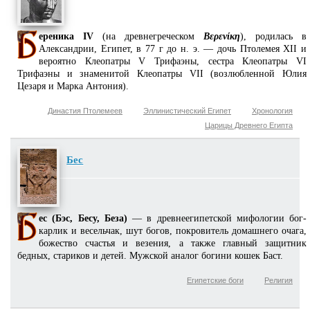
ереника IV
(на древнегреческом
Βερενίκη
), родилась в
Александрии, Египет, в 77 г до н. э. — дочь Птолемея XII и
вероятно Клеопатры V Трифаэны, сестра Клеопатры VI
Трифаэны и знаменитой Клеопатры VII (возлюбленной Юлия
Цезаря и Марка Антония).
Династия Птолемеев
Эллинистический Египет
Хронология
Царицы Древнего Египта
Бес
ес (Бэс, Бесу, Беза)
— в древнеегипетской мифологии бог-
карлик и весельчак, шут богов, покровитель домашнего очага,
божество счастья и везения, а также главный защитник
бедных, стариков и детей. Мужской аналог богини кошек Баст.
Египетские боги
Религия