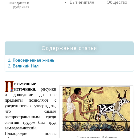
Быт египтян
Общество
находится в
рубриках
Содержание статьи
Повседневная жизнь
Великий Нил
исьменные
источники,
рисунки
и дошедшие до нас
предметы позволяют с
уверенностью утверждать,
что самым
распространенным среди
египтян трудом был труд
земледельческий.
Плодородие почвы
Древнеегипетский фермер