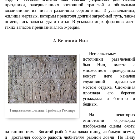
праздники, завершавшиеся роскошной трапезой и обильными
возлияниями из пива и различных сортов вина. В усыпальницы,
жилища мертвых, которым предстоял долгий загробный путь, также
помещались запасы еды и питья. В усыпальницах фараонов часть
таких запасов предназначалась жрецам.
2. Великий Нил
Неиссякаемым
источники развлечений
был Нил, вместе с
множеством проведенных
вокруг него каналов
служивший идеальным
местом отдыха. Спокойная
прохлада его берегов
услаждала и богатых и
бедных.
Танцевальное шествие. Гробница Рехмира
На некоторых
египетский барельефах
изображены сцены охоты
на гиппопотама. Богатой рыбой Нил давал пищу, любимую всеми,
и доставлял особую радость любителям рыбной ловли. По Нилу