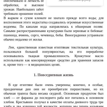
обеспечивало и легкость ее
обработки, и высокие
урожаи. Наибольших забот
требовало орошение полей.
В жарком и сухом климате не хватало прежде всего воды; для
восполнения этого недостатка создавались огромные искусственные
водоемы. По каналам вода направлялась к обширным полям.
Самыми распространенными культурами были зерновые и бобовые:
пшеница, ячмень, сорго, чечевица, бобы. Виноградники устраивали
обычно недалеко от жилья.
Лен, единственная известная египтянам текстильная культура,
пользовался большой популярностью, на его переработке
основывались ткацкая промышленность. Кунжутное масло
использовали как консервирующее средство для хранения запасов
и, кроме того — в медицинских целях.
1. Повседневная жизнь
В еде египтяне были очень умеренны; конечно, в особые,
праздничные дни они не пренебрегали пиршествами, но их
обычная трапеза была весьма скудной. Основным продуктом был
хлеб — от фараона до последнего раба все питались в основном
хлебом. Крестьянин получал в качестве оплаты дневного труда три
хлеба и два кувшина той жидкости, которую мы теперь называем