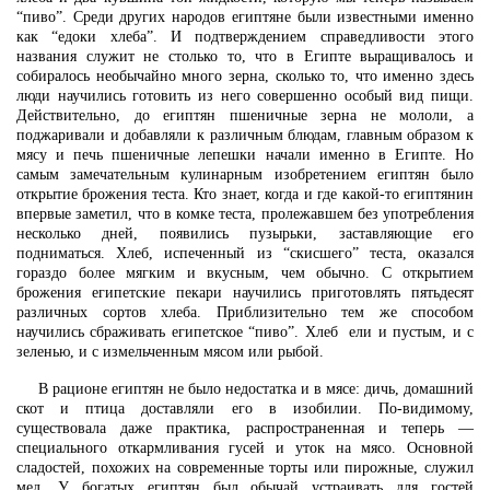
“пиво”. Среди других народов египтяне были известными именно
как “едоки хлеба”. И подтверждением справедливости этого
названия служит не столько то, что в Египте выращивалось и
собиралось необычайно много зерна, сколько то, что именно здесь
люди научились готовить из него совершенно особый вид пищи.
Действительно, до египтян пшеничные зерна не мололи, а
поджаривали и добавляли к различным блюдам, главным образом к
мясу и печь пшеничные лепешки начали именно в Египте. Но
самым замечательным кулинарным изобретением египтян было
открытие брожения теста. Кто знает, когда и где какой-то египтянин
впервые заметил, что в комке теста, пролежавшем без употребления
несколько дней, появились пузырьки, заставляющие его
подниматься. Хлеб, испеченный из “скисшего” теста, оказался
гораздо более мягким и вкусным, чем обычно. С открытием
брожения египетские пекари научились приготовлять пятьдесят
различных сортов хлеба. Приблизительно тем же способом
научились сбраживать египетское “пиво”. Хлеб ели и пустым, и с
зеленью, и с измельченным мясом или рыбой.
В рационе египтян не было недостатка и в мясе: дичь, домашний
скот и птица доставляли его в изобилии. По-видимому,
существовала даже практика, распространенная и теперь —
специального откармливания гусей и уток на мясо. Основной
сладостей, похожих на современные торты или пирожные, служил
мед. У богатых египтян был обычай устраивать для гостей