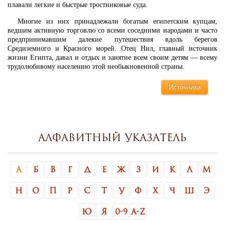
плавали легкие и быстрые тростниковые суда.
Многие из них принадлежали богатым египетским купцам,
ведшим активную торговлю со всеми соседними народами и часто
предпринимавшим далекие путешествия вдоль берегов
Средиземного и Красного морей. Отец Нил, главный источник
жизни Египта, давал и отдых и занятие всем своим детям — всему
трудолюбивому населению этой необыкновенной страны.
Источники
Алфавитный указатель
А
Б
В
Г
Д
Е
Ж
З
И
К
Л
М
Н
О
П
Р
С
Т
У
Ф
Х
Ч
Ш
Э
Ю
Я
0-9
A-Z