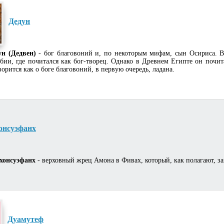
Дедун
ун (Дедвен)
- бог благовоний и, по некоторым мифам, сын Осириса. 
бии, где почитался как бог-творец. Однако в Древнем Египте он почит
ворится как о боге благовоний, в первую очередь, ладана.
онсуэфанх
хонсуэфанх
- верховный жрец Амона в Фивах, который, как полагают, зан
Дуамутеф