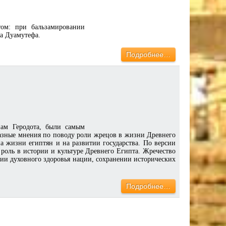
ом: при бальзамировании
а Дуамутефа.
Подробнее…
вам Геродота, были самым
азные мнения по поводу роли жрецов в жизни Древнего
на жизни египтян и на развитии государства. По версии
оль в истории и культуре Древнего Египта. Жречество
ии духовного здоровья нации, сохранении исторических
Подробнее…