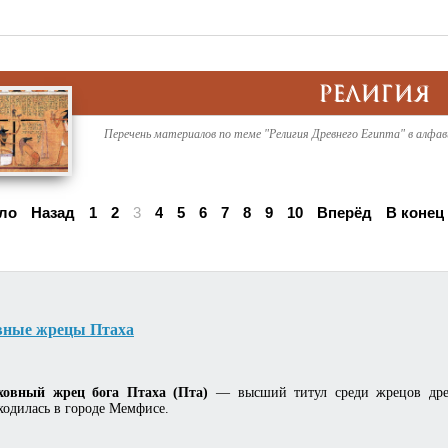
РЕЛИГИЯ
Перечень материалов по теме "Религия Древнего Египта" в алфа
ло
Назад
1
2
3
4
5
6
7
8
9
10
Вперёд
В конец
вные жрецы Птаха
ховный жрец бога Птаха (Пта)
— высший титул среди жрецов древн
ходилась в городе Мемфисе.