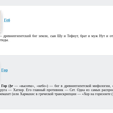
Геб
 древнеегипетский бог земли, сын Шу и Тефнут, брат и муж Нут и от
тиды.
Гор
, Гор
(
ḥr
—
«высота», «небо»
) — бог в древнеегипетской мифологии,
пруга — Хатхор. Его главный противник — Сет. Одна из самых распро
емахет (или Хармахис в греческой транскрипции — «Хор на горизонте (