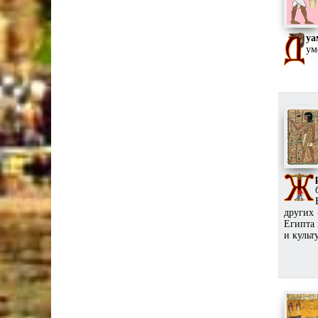
уа
ум
других
Египта 
и культ