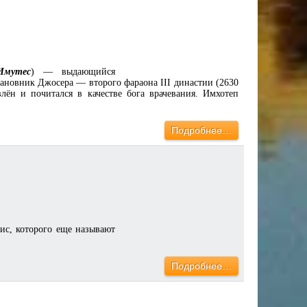
Имутес
) — выдающийся
сановник Джосера — второго фараона III династии (2630
лён и почитался в качестве бога врачевания. Имхотеп
Подробнее…
ис, которого еще называют
Подробнее…