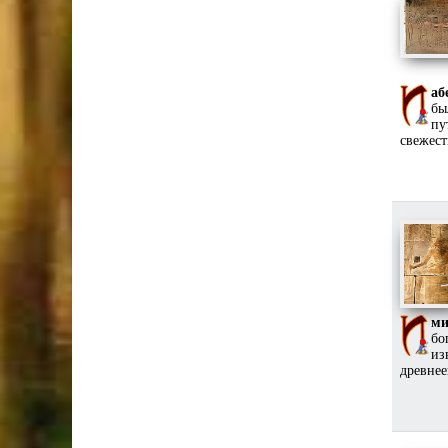
аб
бы
пу
свежест
ми
бо
из
древнее