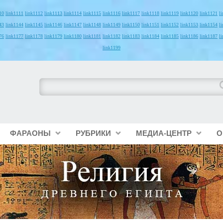
10
link1111
link1112
link1113
link1114
link1115
link1116
link1117
link1118
link1119
link1120
link1121
l
43
link1144
link1145
link1146
link1147
link1148
link1149
link1150
link1151
link1152
link1153
link1154
l
76
link1177
link1178
link1179
link1180
link1181
link1182
link1183
link1184
link1185
link1186
link1187
l
link1199
ФАРАОНЫ
РУБРИКИ
МЕДИА-ЦЕНТР
О