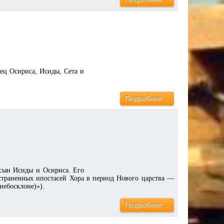
ец Осириса, Исиды, Сета и
Подробнее…
 сын Исиды и Осириса. Его
страненных ипостасей Хора в период Нового царства —
небосклоне)»).
Подробнее…