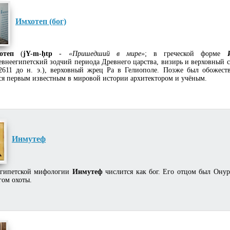
Имхотеп (бог)
отеп
(
jY-m-ḥtp
-
«Пришедший в мире»
; в греческой форме
евнеегипетский зодчий периода Древнего царства, визирь и верховный 
611 до н. э.), верховный жрец Ра в Гелиополе. Позже был обожеств
ся первым известным в мировой истории архитектором и учёным.
Инмутеф
ипетской мифологии
Инмутеф
числится как бог. Его отцом был Онур
гом охоты.