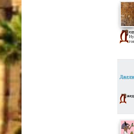
ед
Ну
го
Джедх
жед