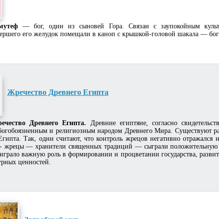
мутеф
— бог, один из сыновей Гора. Связан с заупокойным культ
ершего его желудок помещали в каноп с крышкой-головой шакала — бог
Жречество Древнего Египта
речество Древнего Египта.
Древние египтяне, согласно свидетельст
богобоязненным и религиозным народом Древнего Мира. Существуют р
Египта. Так, одни считают, что контроль жрецов негативно отражался 
 - жрецы — хранители священных традиций — сыграли положительную р
играло важную роль в формировании и процветании государства, развит
урных ценностей.