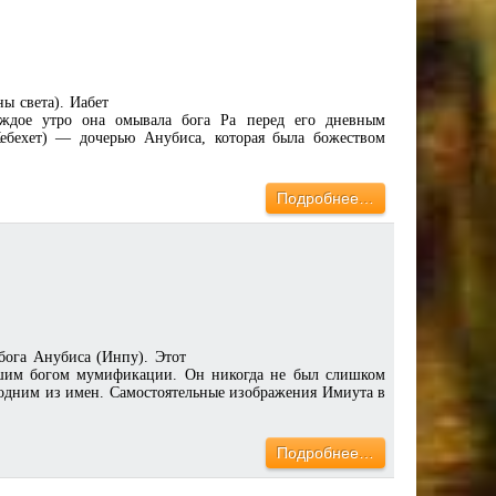
ы света). Иабет
аждое утро она омывала бога Ра перед его дневным
(Кебехет) — дочерью Анубиса, которая была божеством
Подробнее…
бога Анубиса (Инпу). Этот
йшим богом мумификации. Он никогда не был слишком
 одним из имен. Самостоятельные изображения Имиута в
Подробнее…