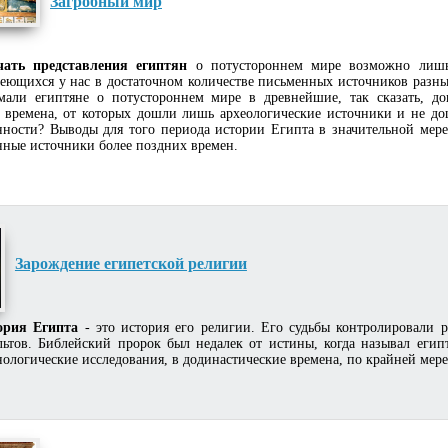
Загробный мир
чать представления египтян
о потустороннем мире возможно лишь
еющихся у нас в достаточном количестве письменных источников разных
мали египтяне о потустороннем мире в древнейшие, так сказать, д
, времена, от которых дошли лишь археологические источники и не до
нности? Выводы для того периода истории Египта в значительной мер
ные источники более поздних времен.
Зарождение египетской религии
ория Египта
- это история его религии. Его судьбы контролировали 
льтов. Библейский пророк был недалек от истины, когда называл ег
нологические исследования, в додинастические времена, по крайней мер