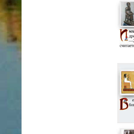
мх
др
—2
считает
ег
бо