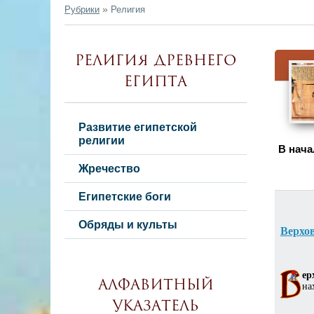
»
Рубрики
Религия
Религия Древнего
Египта
Развитие египетской
религии
В нача
Жречество
Египетские боги
Обряды и культы
Верхо
ер
Алфавитный
на
указатель