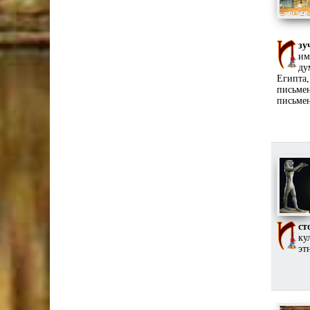
зу
им
ду
Египта
письме
письмен
ст
ку
эт