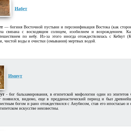
Иабет
ет
— богиня Восточной пустыни и персонификация Востока (как сторон
ла связана с восходящим солнцем, изобилием и возрождением. К
тешествием по небу. Из-за этого иногда отождествлялась с Кебхут 
и, чистой воды и очистки (омывания) мертвых водой.
Имиут
ут
- бог бальзамирования, в египетской мифологии один из эпитетов 
г появился, видимо, еще в преддинастический период и был древне
вестным богом и рано отождествился с Анубисом, став его ипостасью и
гипетском искусстве неизвестны.