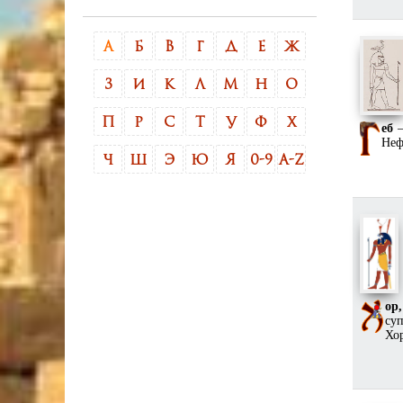
А
Б
В
Г
Д
Е
Ж
З
И
К
Л
М
Н
О
П
Р
С
Т
У
Ф
Х
еб
—
Неф
Ч
Ш
Э
Ю
Я
0-9
A-Z
ор
су
Хор