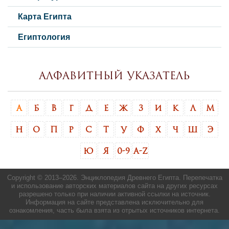
Карта Египта
Египтология
Алфавитный указатель
А
Б
В
Г
Д
Е
Ж
З
И
К
Л
М
Н
О
П
Р
С
Т
У
Ф
Х
Ч
Ш
Э
Ю
Я
0-9
A-Z
Copyright © 2013–
2026. Энциклопедия Древнего Египта. Перепечатка
и использование авторских материалов сайта на других ресурсах
разрешено только при наличии активной ссылки на источник.
Информация на сайте представлена исключительно для
ознакомления, часть была взята из отрытых источников интернета.