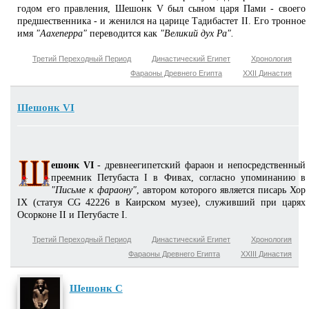
годом его правления, Шешонк V был сыном царя Пами - своего
предшественника - и женился на царице Тадибастет II. Его тронное
имя
"Аахеперра"
переводится как
"Великий дух Ра".
Третий Переходный Период
Династический Египет
Хронология
Фараоны Древнего Египта
XXII Династия
Шешонк VI
ешонк VI
- древнеегипетский фараон и непосредственный
преемник Петубаста I в Фивах, согласно упоминанию в
"Письме к фараону"
, автором которого является писарь Хор
IX (статуя CG 42226 в Каирском музее), служивший при царях
Осорконе II и Петубасте I.
Третий Переходный Период
Династический Египет
Хронология
Фараоны Древнего Египта
XXIII Династия
Шешонк С