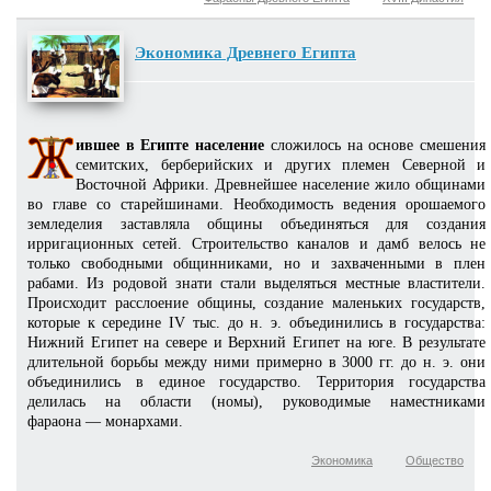
Экономика Древнего Египта
ившее в Египте население
сложилось на основе сме­шения
семитских, берберийских и других племен Северной и
Восточной Африки. Древнейшее население жило общинами
во главе со старейшинами. Необходимость ведения орошаемого
земледелия заставляла общины объе­диняться для создания
ирригационных сетей. Строительство каналов и дамб велось не
только свободными общинниками, но и захваченными в плен
рабами. Из родовой знати стали вы­деляться местные властители.
Происходит расслоение общины, создание маленьких государств,
которые к середине IV тыс. до н. э. объединились в государства:
Нижний Египет на севере и Верхний Египет на юге. В результате
длительной борьбы между ними примерно в 3000 гг. до н. э. они
объединились в единое государство. Территория государства
делилась на области (номы), руководимые наместниками
фараона — монархами.
Экономика
Общество