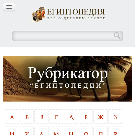
А
Б
В
Г
Д
Е
Ж
З
И
К
Л
М
Н
О
П
Р