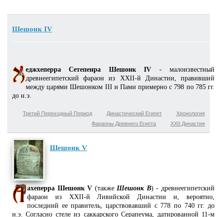
Шешонк IV
еджхеперра Сетепенра Шешонк IV
- малоизвестный
древнеегипетский фараон из XXII-й Династии, правивший
между царями Шешонком III и Пами примерно с 798 по 785 гг.
до н.э.
Третий Переходный Период
Династический Египет
Хронология
Фараоны Древнего Египта
XXII Династия
Шешонк V
ахеперра Шешонк V
(также
Шешонк B
) - древнеегипетский
фараон из XXII-й Ливийской Династии и, вероятно,
последний ее правитель, царствовавший с 778 по 740 гг. до
н.э. Согласно стеле из саккарского Серапеума, датированной 11-м