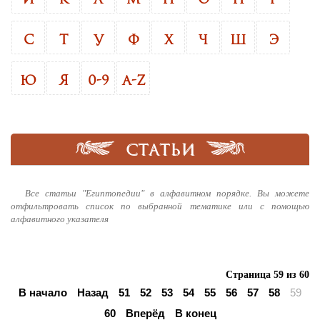
С
Т
У
Ф
Х
Ч
Ш
Э
Ю
Я
0-9
A-Z
СТАТЬИ
Все статьи "Египтопедии" в алфавитном порядке. Вы можете
отфильтровать список по выбранной тематике или с помощью
алфавитного указателя
Страница 59 из 60
В начало
Назад
51
52
53
54
55
56
57
58
59
60
Вперёд
В конец