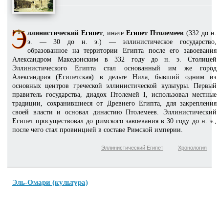
ллинистический Египет
, иначе
Египет Птолемеев
(332 до н.
э. — 30 до н. э.) — эллинистическое государство,
образованное на территории Египта после его завоевания
Александром Македонским в 332 году до н. э. Столицей
Эллинистического Египта стал основанный им же город
Александрия (Египетская) в дельте Нила, бывший одним из
основных центров греческой эллинистической культуры. Первый
правитель государства, диадох Птолемей I, использовал местные
традиции, сохранившиеся от Древнего Египта, для закрепления
своей власти и основал династию Птолемеев. Эллинистический
Египет просуществовал до римского завоевания в 30 году до н. э.,
после чего стал провинцией в составе Римской империи.
Эллинистический Египет
Хронология
Эль-Омари (культура)