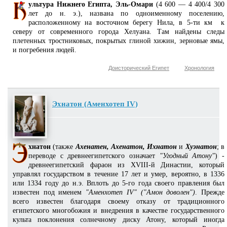
ультура Нижнего Египта, Эль-Омари
(4 600 — 4 400/4 300
лет до н. э.), названа по одноименному поселению,
расположенному на восточном берегу Нила, в 5-ти км к
северу от современного города Хелуана. Там найдены следы
плетенных тростниковых, покрытых глиной хижин, зерновые ямы,
и погребения людей.
Доисторический Египет
Хронология
Эхнатон (Аменхотеп IV)
хнатон
(также
Ахенатен, Ахенатон, Ихнатон
и
Хуэнатон
; в
переводе с древнеегипетского означает
"Угодный Атону"
) -
древнеегипетский фараон из XVIII-й Династии, который
управлял государством в течение 17 лет и умер, вероятно, в 1336
или 1334 году до н.э. Вплоть до 5-го года своего правления был
известен под именем
"Аменхотеп IV" ("Амон доволен")
. Прежде
всего известен благодаря своему отказу от традиционного
египетского многобожия и внедрения в качестве государственного
культа поклонения солнечному диску Атону, который иногда