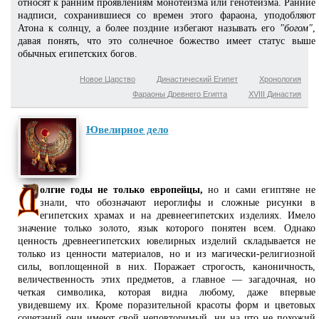
относят к ранним проявлениям монотеизма или генотеизма. Ранние
надписи, сохранившиеся со времен этого фараона, уподобляют
Атона к солнцу, а более поздние избегают называть его
"богом"
,
давая понять, что это солнечное божество имеет статус выше
обычных египетских богов.
Новое Царство
Династический Египет
Хронология
Фараоны Древнего Египта
XVIII Династия
Ювелирное дело
олгие годы не только европейцы,
но и сами египтяне не
знали, что обозначают иероглифы и сложные рисунки в
египетских храмах и на древнеегипетских изделиях. Имело
значение только золото, язык которого понятен всем. Однако
ценность древнеегипетских ювелирных изделий складывается не
только из ценности материалов, но и из магически-религиозной
силы, воплощенной в них. Поражает строгость, каноничность,
величественность этих предметов, а главное — загадочная, но
четкая символика, которая видна любому, даже впервые
увидевшему их. Кроме поразительной красоты форм и цветовых
сочетаний они имеют свой неповторимый, ни на что не похожий