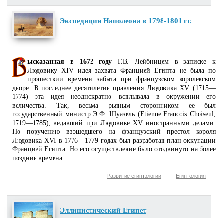
Экспедиция Наполеона в 1798-1801 гг.
ысказанная в 1672 году
Г.В. Лейбницем в записке к
Людовику XIV идея захвата Францией Египта не была по
прошествии времени забыта при французском королевском
дворе. В последнее десятилетие правления Людовика XV (1715—
1774) эта идея неоднократно всплывала в окружении его
величества. Так, весьма рьяным сторонником ее был
государственный министр Э.Ф. Шуазель (Etienne Francois Choiseul,
1719—1785), ведавший при Людовике XV иностранными делами.
По поручению взошедшего на французский престол короля
Людовика XVI в 1776—1779 годах был разработан план оккупации
Францией Египта. Но его осуществление было отодвинуто на более
поздние времена.
Развитие египтологии
Египтология
Эллинистический Египет