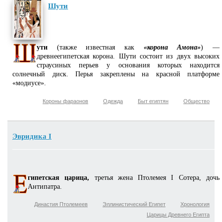
Шути
ути
(также известная как
«корона Амона»
) —
древнеегипетская корона. Шути состоит из двух высоких
страусиных перьев у основания которых находится
солнечный диск. Перья закреплены на красной платформе
«модиусе».
Короны фараонов
Одежда
Быт египтян
Общество
Эвридика I
гипетская царица,
третья жена Птолемея I Сотера, дочь
Антипатра.
Династия Птолемеев
Эллинистический Египет
Хронология
Царицы Древнего Египта