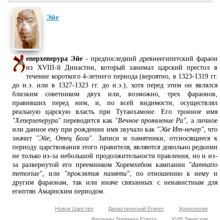
Эйе
еперхеперура Эйе
- предпоследний древнеегипетский фараон
из XVIII-й Династии, который занимал царский престол в
течение короткого 4-летнего периода (вероятно, в 1323-1319 гг.
до н.э. или в 1327-1323 гг. до н.э.), хотя перед этим он являлся
близким советником двух или, возможно, трех фараонов,
правивших перед ним, и, по всей видимости, осуществлял
реальную царскую власть при Тутанхамоне. Его тронное имя
"Хеперхеперура"
переводится как
"Вечное проявление Ра"
, а личное
или данное ему при рождении имя звучало как
"Эйе Ит-нечер"
, что
значит
"Эйе, Отец Бога"
. Записи и памятники, отсносящиеся к
периоду царствования этого правителя, являются довольно редкими
не только из-за небольшой продолжительности правления, но и из-
за развернутой его преемником Хоремхебом кампании
"damnatio
memoriae"
, или
"проклятия памяти"
, по отношению к нему и
другим фараонам, так или иначе связанных с ненавистным для
египтян Амарнским периодом.
Новое Царство
Династический Египет
Хронология
Фараоны Древнего Египта
XVIII Династия