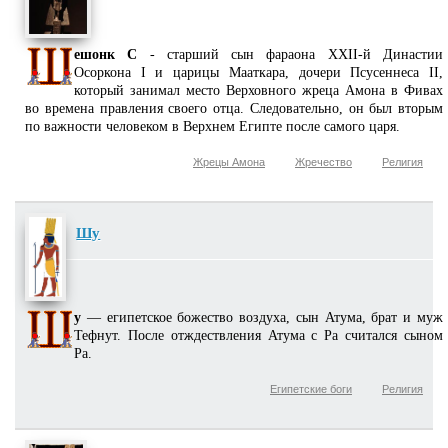
ешонк С
- старший сын фараона XXII-й Династии
Осоркона I и царицы Мааткара, дочери Псусеннеса II,
который занимал место Верховного жреца Амона в Фивах
во времена правления своего отца. Следовательно, он был вторым
по важности человеком в Верхнем Египте после самого царя.
Жрецы Амона
Жречество
Религия
Шу
у
— египетское божество воздуха, сын Атума, брат и муж
Тефнут. После отждествления Атума с Ра считался сыном
Ра.
Египетские боги
Религия