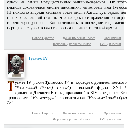
одной из самых могущественных женщин-фараонов. От этого
периода сохранились многие памятники, на которых имя Тутмоса
III показано впереди стоящим возле имени Хатшепсут, однако нет
никаких оснований считать, что во время ее правления он играл
главенствующую роль. Как выяснилось, в последние годы жизни
царицы он служил в качестве военачальника египетской армии.
Новое Царство
Династический Египет
Хронология
Фараоны Древнего Египта
XVIII Династия
Тутмос IV
утмос IV
(также
Тутмосис IV
, в переводе с древнеегипетского
"Рожденный (богом) Тотом"
) - восьмой фараон XVIII-й
Династии Древнего Египта, правивший в XIV веке до н.э. Его
тронное имя
"Менхеперура"
переводится как
"Непоколебимый образ
Ра".
Новое Царство
Династический Египет
Хронология
Фараоны Древнего Египта
XVIII Династия