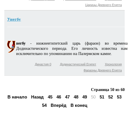
Царицы Древнего Египта
Унегбу
негбу
- нижнеегипетский царь (фараон) во времена
Додинастического периода. Его личность известна нам
исключительно по упоминанию на Палермском камне.
Династия 0
Додинастический Египет
Хронология
Фараоны Древнего Египта
Страница 50 из 60
В начало
Назад
45
46
47
48
49
50
51
52
53
54
Вперёд
В конец