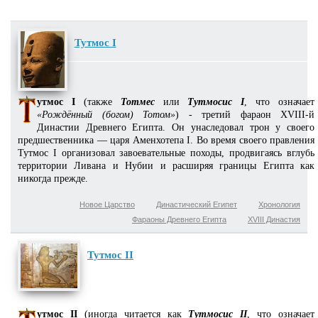
Тутмос I
утмос I
(также
Тотмес
или
Тутмосис I
, что означает
«Рождённый (богом) Тотом»
) - третий фараон XVIII-й
Династии Древнего Египта. Он унаследовал трон у своего
предшественника — царя Аменхотепа I. Во время своего правления
Тутмос I организовал завоевательные походы, продвигаясь вглубь
территории Ливана и Нубии и расширяя границы Египта как
никогда прежде.
Новое Царство
Династический Египет
Хронология
Фараоны Древнего Египта
XVIII Династия
Тутмос II
утмос II
(иногда читается как
Тутмосис II
, что означает