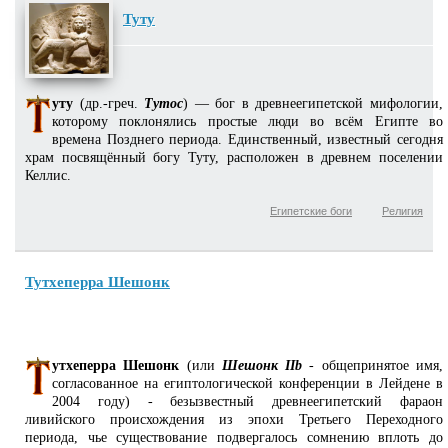
Туту
уту
(др.-греч.
Тутос
) — бог в древнеегипетской мифологии,
которому поклонялись простые люди во всём Египте во
времена Позднего периода. Единственный, известный сегодня
храм посвящённый богу Туту, расположен в древнем поселении
Келлис.
Египетские боги
Религия
Тутхеперра Шешонк
утхеперра Шешонк
(или
Шешонк IIb
- общепринятое имя,
согласованное на египтологической конференции в Лейдене в
2004 году) - безызвестный древнеегипетский фараон
ливийского происхождения из эпохи Третьего Переходного
периода, чье существование подвергалось сомнению вплоть до