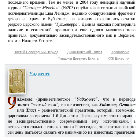
последнего времени. Тем не менее, в 2004 году немецкий научный
журнал
"Gottinger Miszellen"
(№203) опубликовал статью английской
исследовательницы Евы Лейндж, недавно обнаружившей фрагмент
декора из храма в Бубастисе, на котором сохранились остатки
редкого царского имени
"Тутхеперра"
. Данная находка подтвердила
наличие в египетской хронологии еще одного малоизвестного
правителя, документально засвидетельствованного как в Верхнем,
так и в Нижнем Египте.
Третий Переходный Период
Династический Египет
Хронология
Фараоны Древнего Египта
XXII Династия
Уадженес
адженес
(древнеегипетское
"Уадж-нес"
, что в переводе
значит
"свежий язык"
; также известен, как
Уаджлас, Оготлас
или
Тлас
) - раннеегипетский правитель, который, возможно,
царствовал во времена II-й Династии. Поскольку имя этого фараона
не засвидетельствовано современными ему источниками, а
встречается только в списках эпохи Рамессидов, то египтологи и по
сей день пытаются связать его каким-либо из известных правителей