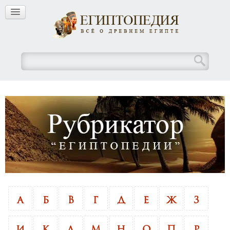
А
Б
В
Г
Д
Е
Ж
З
И
К
Л
М
Н
О
П
Р