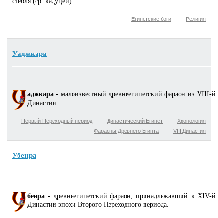
стебля (ср. кадуцей).
Египетские боги
Религия
Уаджкара
аджкара
- малоизвестный древнеегипетский фараон из VIII-й
Династии.
Первый Переходный период
Династический Египет
Хронология
Фараоны Древнего Египта
VIII Династия
Убенра
бенра
- древнеегипетский фараон, принадлежавший к XIV-й
Династии эпохи Второго Переходного периода.