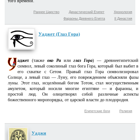
того времени.
Раннее Царство
Династический Египет
Хронология
Фараоны Древнего Египта
II Династия
Уаджет (Глаз Гора)
аджет
(также
око Ра
или
глаз Гора
) — древнеегипетский
символ, левый соколиный глаз бога Гора, который был выбит в
его схватке с Сетом. Правый глаз Гора символизировал
Солнце, а левый глаз — Луну, его повреждением объясняли фазы
луны. Этот глаз, исцелённый богом Тотом, стал могущественным
амулетом, который носили многие египтяне — и фараоны, и
простой люд. Он олицетворял собой различные аспекты
божественного миропорядка, от царской власти до плодородия.
Египетские боги
Религия
Уаджи