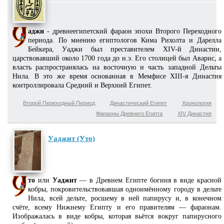
аджи
- древнеегипетский фараон эпохи Второго Переходного
периода. По мнению египтологов Кима Рихолта и Дарелла
Бейкера, Уаджи был преставителем XIV-й Династии,
царствовавший около 1700 года до н.э. Его столицей был Аварис, а
власть распространялась на восточную и часть западной Дельты
Нила. В это же время основанная в Мемфисе XIII-я Династия
контроллировала Средний и Верхний Египет.
Второй Переходный Период
Династический Египет
Хронология
Фараоны Древнего Египта
XIV Династия
Уаджит (Уто)
то
или
Уаджит
— в Древнем Египте богиня в виде красной
кобры, покровительствовавшая одноимённому городу в дельте
Нила, всей дельте, росшему в ней папирусу и, в конечном
счёте, всему Нижнему Египту и его правителям — фараонам.
Изображалась в виде кобры, которая вьётся вокруг папирусного