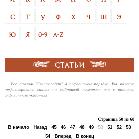
С
Т
У
Ф
Х
Ч
Ш
Э
Ю
Я
0-9
A-Z
СТАТЬИ
Все статьи "Египтопедии" в алфавитном порядке. Вы можете
отфильтровать список по выбранной тематике или с помощью
алфавитного указателя
Страница 50 из 60
В начало
Назад
45
46
47
48
49
50
51
52
53
54
Вперёд
В конец