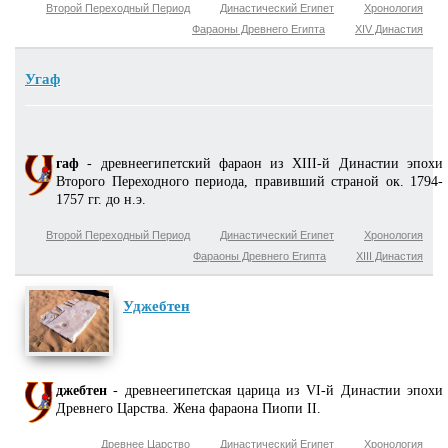
Второй Переходный Период
Династический Египет
Хронология
Фараоны Древнего Египта
XIV Династия
Угаф
гаф
- древнеегипетский фараон из XIII-й Династии эпохи
Второго Переходного периода, правивший страной ок. 1794-
1757 гг. до н.э.
Второй Переходный Период
Династический Египет
Хронология
Фараоны Древнего Египта
XIII Династия
Уджебтен
джебтен
- древнеегипетская царица из VI-й Династии эпохи
Древнего Царства. Жена фараона Пиопи II.
Древнее Царство
Династический Египет
Хронология