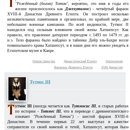
"Рождённый (богом) Тотом"
, вероятно, это имя в годы его
жизни произносилось как
Джехутимос
) - четвёртый фараон
XVIII-й Династии Древнего Египта. Он построил несколько
незначительных памятников и организовал, по крайней мере, две
небольшие военные кампании. По всей видимости, Тутмос II
находился под сильным влиянием своей жены Хатшепсут. Как
правило, его правление датируют периодом с 1493 по 1479 гг. до
н.э. Тело фараона было найдено в тайнике Дейр эль-Бахри возле
поминального храма Хатшепсут, и в наши дни его можно увидеть в
Египетском музее в Каире.
Новое Царство
Династический Египет
Хронология
Фараоны Древнего Египта
XVIII Династия
Тутмос III
утмос III
(иногда читается как
Тутмосис III
, в старых работах
по истории -
Тотмес III
, что в переводе с древнеегипетского
означает
"Рожденный Тотом")
- шестой фараон XVIII-й
Династии. В течение первых 22 лет выступал в качестве
соправителя со своей мачехой и тетей, Хатшепсут, которая была