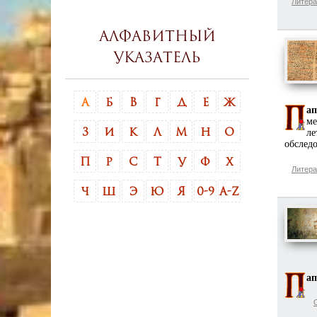
Литера
Алфавитный
указатель
А
Б
В
Г
Д
Е
Ж
ап
ме
З
И
К
Л
М
Н
О
ле
обследо
П
Р
С
Т
У
Ф
Х
Литера
Ч
Ш
Э
Ю
Я
0-9
A-Z
ап