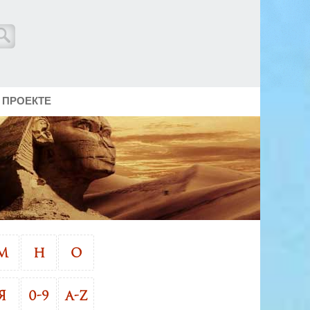
 ПРОЕКТЕ
М
Н
О
Я
0-9
A-Z