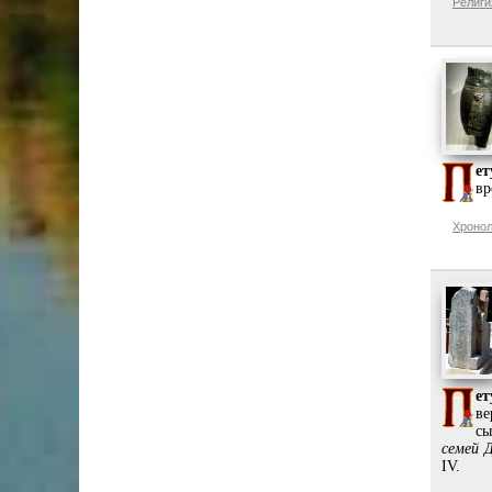
Религи
ет
вр
Хронол
ет
ве
сы
семей 
IV.