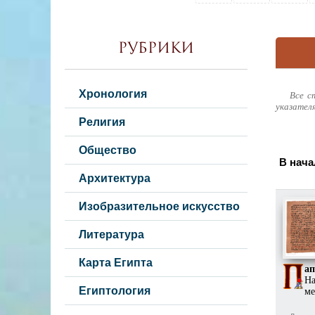
Рубрики
Хронология
Все с
указател
Религия
Общество
В нача
Архитектура
Изобразительное искусство
Литература
Карта Египта
ап
На
Египтология
ме