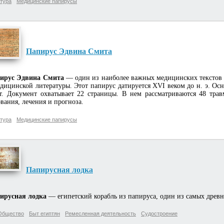
тура
Медицинские папирусы
Папирус Эдвина Смита
ирус Эдвина Смита
— один из наиболее важных медицинских текстов 
дицинской литературы. Этот папирус датируется XVI веком до н. э. Ос
т. Документ охватывает 22 страницы. В нем рассматриваются 48 тра
вания, лечения и прогноза.
тура
Медицинские папирусы
Папирусная лодка
ирусная лодка
— египетский корабль из папируса, один из самых древн
Общество
Быт египтян
Ремесленная деятельность
Судостроение