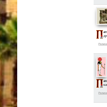
ат
др
Религи
ах
ка
Религи