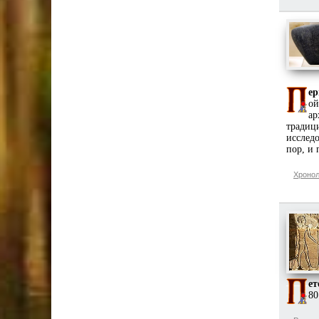
ер
о
ар
традиц
исслед
пор, и 
Хронол
ет
80