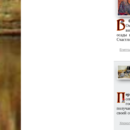
64
Ом
ви
осады 
Счастли
Египто
ер
се
го
получа
своей с
Хронол