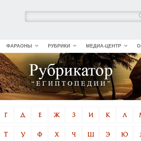
ФАРАОНЫ
РУБРИКИ
МЕДИА-ЦЕНТР
О
Г
Д
Е
Ж
З
И
К
Л
Т
У
Ф
Х
Ч
Ш
Э
Ю