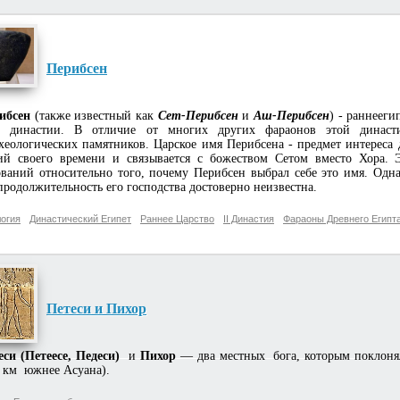
Перибсен
ибсен
(также известный как
Сет-Перибсен
и
Аш-Перибсен
) - раннееги
й династии. В отличие от многих других фараонов этой династи
хеологических памятников. Царское имя Перибсена - предмет интереса 
ий своего времени и связывается с божеством Сетом вместо Хора. 
ований относительно того, почему Перибсен выбрал себе это имя. Одн
продолжительность его господства достоверно неизвестна.
огия
Династический Египет
Раннее Царство
II Династия
Фараоны Древнего Египт
Петеси и Пихор
еси (Петеесе, Педеси)
и
Пихор
— два местных бога, которым поклонял
 км южнее Асуана).