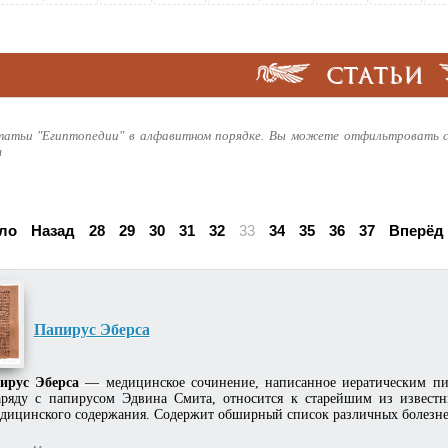
СТАТЬИ
татьи "Египтопедии" в алфавитном порядке. Вы можете отфильтровать с
я
ло
Назад
28
29
30
31
32
33
34
35
36
37
Вперёд
Папирус Эберса
ирус Эберса
— медицинское сочинение, написанное иератическим пис
ряду с папирусом Эдвина Смита, относится к старейшим из известны
дицинского содержания. Содержит обширный список различных болезней