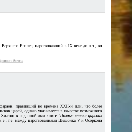
н Верхнего Египта, царствовавший в IX веке до н.э., во
ревнего Египта
 фараон, правивший во времена XXII-й или, что более
исков царей, однако указывается в качестве возможного
 Хилтон в изданной ими книге
"Полные списки царских
 н.э., т.е. между царствованиями Шешонка V и Осоркона