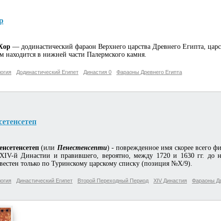
р
Хор
— додинастический фараон Верхнего царства Древнего Египта, царст
м находится в нижней части Палермского камня.
огия
Додинастический Египет
Династия 0
Фараоны Древнего Египта
сетенсетеп
енсетенсетеп
(или
Пенестенсепти
) - поврежденное имя скорее всего 
XIV-й Династии и правившего, вероятно, между 1720 и 1630 гг. до н
вестен только по Туринскому царскому списку (позиция №X/9).
огия
Династический Египет
Второй Переходный Период
XIV Династия
Фараоны Др