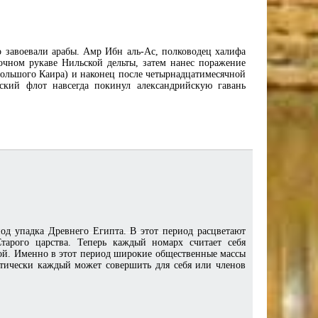
о завоевали арабы. Амр Ибн аль-Ас, полководец халифа
очном рукаве Нильской дельты, затем нанес поражение
Большого Каира) и наконец после четырнадцатимесячной
ский флот навсегда покинул александрийскую гавань
д упадка Древнего Египта. В этот период расцветают
тарого царства. Теперь каждый номарх считает себя
ой. Именно в этот период широкие общественные массы
тически каждый может совершить для себя или членов