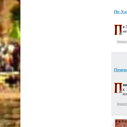
Пе-Хо
е-
не
Хронол
Пенен
ен
к 
из
Хронол