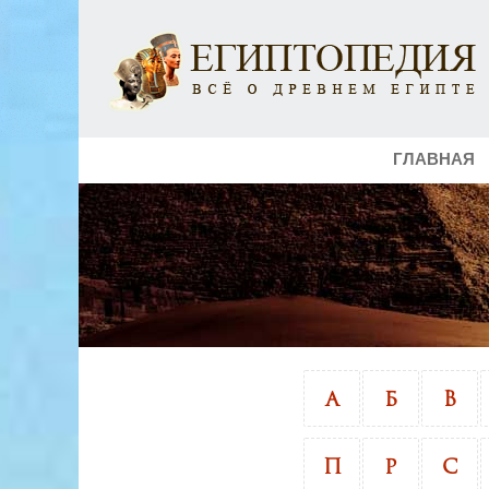
ГЛАВНАЯ
А
Б
В
П
Р
С