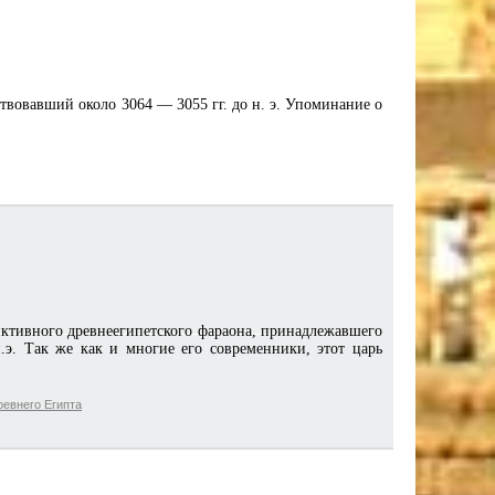
вовавший около 3064 — 3055 гг. до н. э. Упоминание о
фиктивного древнеегипетского фараона, принадлежавшего
.э. Так же как и многие его современники, этот царь
евнего Египта