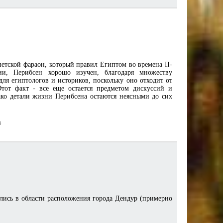
петской фараон, который правил Египтом во времена II-
и, Перибсен хорошо изучен, благодаря множеству
для египтологов и историков, поскольку оно отходит от
Этот факт - все еще остается предметом дискуссий и
ако детали жизни Перибсена остаются неясными до сих
а
ись в области расположения города Дендур (примерно