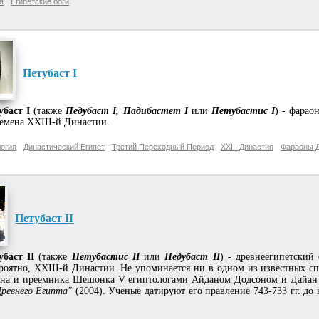
я
Египетские боги
Петубаст I
убаст I
(также
Педубаст I, Падибастет I
или
Петубастис I
) - фарао
емена XXIII-й Династии.
огия
Династический Египет
Третий Переходный Период
XXIII Династия
Фараоны Д
Петубаст II
убаст II
(также
Петубастис II
или
Педубаст II
) - древнеегипетский
роятно, XXIII-й Династии. Не упоминается ни в одном из известных сп
на и преемника Шешонка V египтологами Айданом Додсоном и Дайан
Древнего Египта"
(2004). Ученые датируют его правление 743-733 гг. до