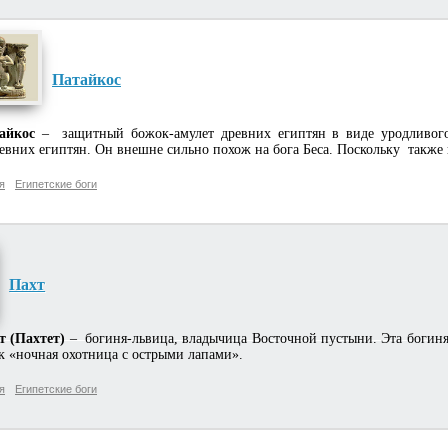
Патайкос
айкос
– защитный божок-амулет древних египтян в виде уродливого
евних египтян. Он внешне сильно похож на бога Беса. Поскольку также 
я
Египетские боги
Пахт
т (Пахтет)
– богиня-львица, владычица Восточной пустыни. Эта богиня
к «ночная охотница с острыми лапами».
я
Египетские боги