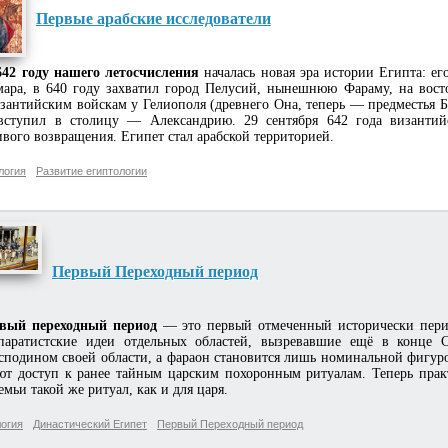
Первые арабские исследователи
2 году нашего летосчисления
началась новая эра истории Египта: ег
ара, в 640 году захватил город Пелусий, нынешнюю Фараму, на вост
зантийским войскам у Гелиополя (древнего Она, теперь — предместья 
вступил в столицу — Александрию. 29 сентября 642 года византий
вого возвращения. Египет стал арабской территорией.
логия
Развитие египтологии
Первый Переходный период
вый переходный период
— это первый отмеченный исторически перио
паратистские идеи отдельных областей, вызревавшие ещё в конце С
сподином своей области, а фараон становится лишь номинальной фигур
ют доступ к ранее тайным царским похоронным ритуалам. Теперь прак
емьи такой же ритуал, как и для царя.
огия
Династический Египет
Первый Переходный период