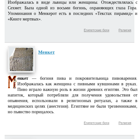
Изображалась в виде львицы или женщины. Отождествлялась с
Сехмет. Была одной из восьми богинь, охраняющих глаза Гора.
Упоминания о Менкерот есть в последних «Текстах пирамид» и
«Книге мертвых».
Египетские боги
Религия
Менкет
енкет
— богиня пива и покровительница пивоварения.
Изображалась как женщина с пивными кувшинами в руках.
Пиво играло важную роль в жизни древних египтян. Это был
напиток, который потребляли для получения удовольствия от
опьянения, использовали в религиозных ритуалах, а также в
медицинских целях (анестезия). Египтяне не были трезвенниками,
но пьянство порицалось.
Египетские боги
Религия