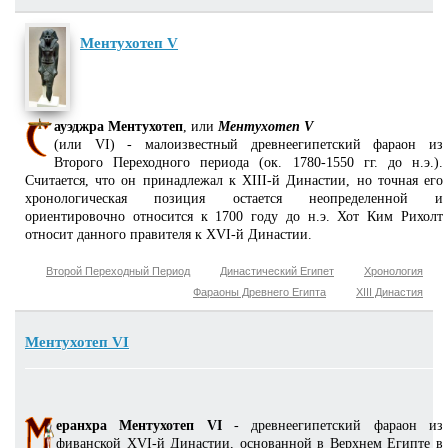
Ментухотеп V
ауэджра Ментухотеп
, или
Ментухотеп V
(или VI) - малоизвестный древнеегипетский фараон из
Второго Переходного периода (ок. 1780-1550 гг. до н.э.).
Считается, что он принадлежал к XIII-й Династии, но точная его
хронологическая позиция остается неопределенной и
ориентировочно относится к 1700 году до н.э. Хот Ким Рихолт
относит данного правителя к XVI-й Династии.
Второй Переходный Период
Династический Египет
Хронология
Фараоны Древнего Египта
XIII Династия
Ментухотеп VI
еранхра Ментухотеп VI
- древнеегипетский фараон из
фиванской XVI-й Династии, основанной в Верхнем Египте в