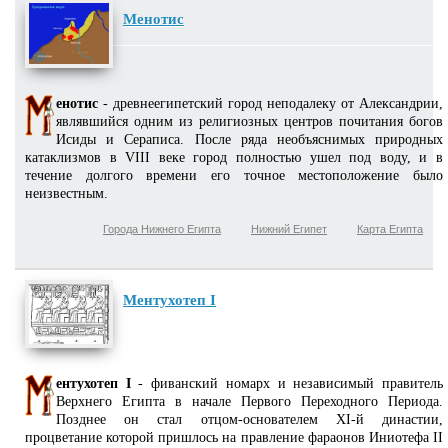
Менотис
енотис
- древнеегипетский город неподалеку от Александрии,
являвшийся одним из религиозных центров почитания богов
Исиды и Сераписа. После ряда необъяснимых природных
катаклизмов в VIII веке город полностью ушел под воду, и в
течение долгого времени его точное местоположение было
неизвестным.
Города Нижнего Египта
Нижний Египет
Карта Египта
Ментухотеп I
ентухотеп I
- фиванский номарх и независимый правитель
Верхнего Египта в начале Первого Переходного Периода.
Позднее он стал отцом-основателем XI-й династии,
процветание которой пришлось на правление фараонов Иниотефа II