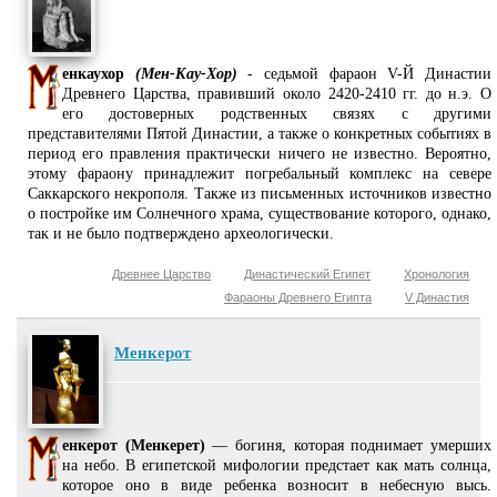
енкаухор
(Мен-Кау-Хор)
- седьмой фараон V-Й Династии
Древнего Царства, правивший около 2420-2410 гг. до н.э. О
его достоверных родственных связях с другими
представителями Пятой Династии, а также о конкретных событиях в
период его правления практически ничего не известно. Вероятно,
этому фараону принадлежит погребальный комплекс на севере
Саккарского некрополя. Также из письменных источников известно
о постройке им Солнечного храма, существование которого, однако,
так и не было подтверждено археологически.
Древнее Царство
Династический Египет
Хронология
Фараоны Древнего Египта
V Династия
Менкерот
енкерот (Менкерет)
— богиня, которая поднимает умерших
на небо. В египетской мифологии предстает как мать солнца,
которое оно в виде ребенка возносит в небесную высь.