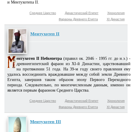
и Ментухотепа II.
Среднее Царство
Династический Египет
Хронология
Фараоны Древнего Египта
XI Династия
Ментухотеп II
ентухотеп II Небхепетра
(правил ок. 2046 - 1995 гг. до н.э.) -
древнеегипетский фараон из XI-й Династии, царствовавший
на протяжении 51 года. На 39-м году своего правления ему
удалось воссоединить враждовавшие между собой земли Древнего
Египта, завершив таким образом эпоху Первого Переходного
периода. Следовательно, по многичесленным данным, именно он
является первым фараоном Среднего Царства.
Среднее Царство
Династический Египет
Хронология
Фараоны Древнего Египта
XI Династия
Ментухотеп III