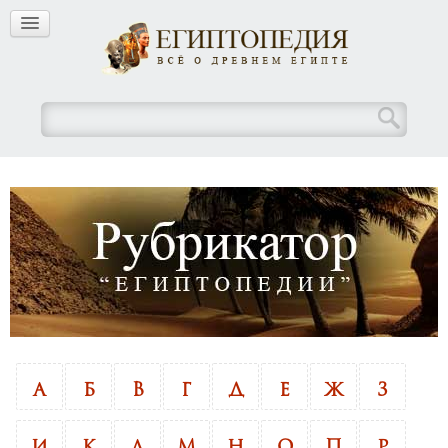
А
Б
В
Г
Д
Е
Ж
З
И
К
Л
М
Н
О
П
Р