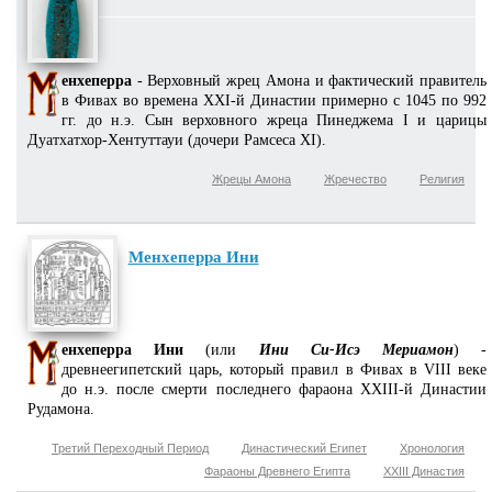
енхеперра
- Верховный жрец Амона и фактический правитель
в Фивах во времена XXI-й Династии примерно с 1045 по 992
гг. до н.э. Сын верховного жреца Пинеджема I и царицы
Дуатхатхор-Хентуттауи (дочери Рамсеса XI).
Жрецы Амона
Жречество
Религия
Менхеперра Ини
енхеперра Ини
(или
Ини Си-Исэ Мериамон
) -
древнеегипетский царь, который правил в Фивах в VIII веке
до н.э. после смерти последнего фараона XXIII-й Династии
Рудамона.
Третий Переходный Период
Династический Египет
Хронология
Фараоны Древнего Египта
XXIII Династия