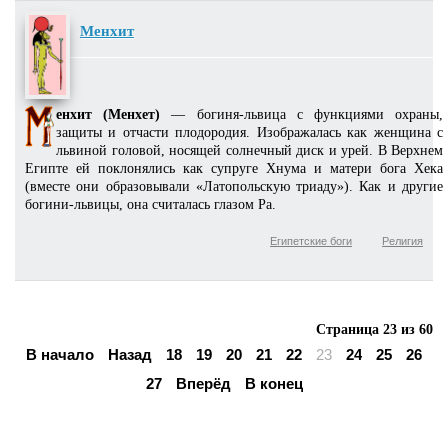
Менхит
енхит (Менхет)
— богиня-львица с функциями охраны,
защиты и отчасти плодородия. Изображалась как женщина с
львиной головой, носящей солнечный диск и урей. В Верхнем
Египте ей поклонялись как супруге Хнума и матери бога Хека
(вместе они образовывали «Латопольскую триаду»). Как и другие
богини-львицы, она считалась глазом Ра.
Египетские боги
Религия
Страница 23 из 60
В начало
Назад
18
19
20
21
22
23
24
25
26
27
Вперёд
В конец