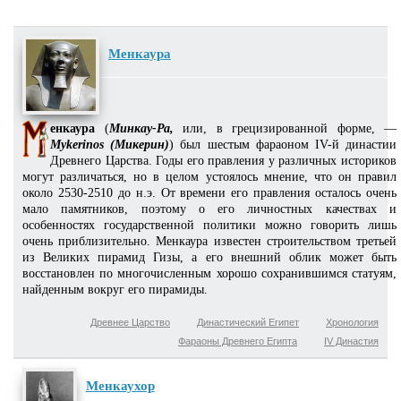
Менкаура
енкаура
(
Минкау-Ра,
или, в грецизированной форме, —
Mykerinos (Микерин)
) был шестым фараоном IV-й династии
Древнего Царства. Годы его правления у различных историков
могут различаться, но в целом устоялось мнение, что он правил
около 2530-2510 до н.э. От времени его правления осталось очень
мало памятников, поэтому о его личностных качествах и
особенностях государственной политики можно говорить лишь
очень приблизительно. Менкаура известен строительством третьей
из Великих пирамид Гизы, а его внешний облик может быть
восстановлен по многочисленным хорошо сохранившимся статуям,
найденным вокруг его пирамиды.
Древнее Царство
Династический Египет
Хронология
Фараоны Древнего Египта
IV Династия
Менкаухор