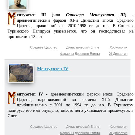
ентухотеп III
(или
Санкхара Ментухотеп III
) -
древнеегипетский фараон XI-й Династии эпохи Среднего
Царства, правивший ок. 2010-1998 гг. до н.э. В Списках
Туринского Папируса указывается, что он господствовал на
протяжении 12 лет.
Среднее Царство
Династический Египет
Хронология
Фараоны Древнего Египта
XI Династия
Ментухотеп IV
ентухотеп IV
- древнеегипетский фараон эпохи Среднего
Царства, царствовавший во времена XI-й Династии
приблизительно с 2001 по 1994 гг. до н.э. В Туринском
папирусе его имя опущено, вместо него указывается промежуток в
7 лет.
Среднее Царство
Династический Египет
Хронология
Фараоны Древнего Египта
XI Династия