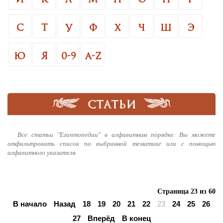
С
Т
У
Ф
Х
Ч
Ш
Э
Ю
Я
0-9
A-Z
СТАТЬИ
Все статьи "Египтопедии" в алфавитном порядке. Вы можете
отфильтровать список по выбранной тематике или с помощью
алфавитного указателя
Страница 23 из 60
В начало
Назад
18
19
20
21
22
23
24
25
26
27
Вперёд
В конец