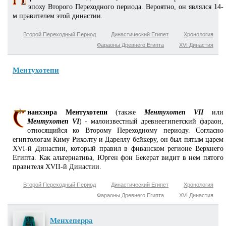
эпоху Второго Переходного периода. Вероятно, он являлся 14-
м правителем этой династии.
Второй Переходный Период
Династический Египет
Хронология
Фараоны Древнего Египта
XVI Династия
Ментухотепи
ианхэнра Ментухотепи
(также
Ментухотеп VII
или
Ментухотеп VI
) - малоизвестный древнеегипетский фараон,
относящийся ко Второму Переходному периоду. Согласно
египтологам Киму Рихолту и Дареллу бейкеру, он был пятым царем
XVI-й Династии, который правил в фиванском регионе Верхнего
Египта. Как альтернатива, Юрген фон Бекерат видит в нем пятого
правителя XVII-й Династии.
Второй Переходный Период
Династический Египет
Хронология
Фараоны Древнего Египта
XVI Династия
Менхеперра