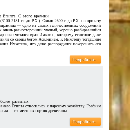
 Егип­та. С этого времени
3100-2181 гг. до Р.Х.). Около 2600 г. до Р.Х. по приказу
 пирамида — одно из самых величественных сооружений
ак очень разносторонний ученый, хорошо разбиравшийся
араона считался врач Имхотеп, которому египтяне даже
ствили со своим богом Асклепием. К Имхотепу тогдашние
ания Имхотепа, что даже распорядился похоронить его
Подробнее…
более развитых
евнего Египта относились к царскому хозяйству. Гребные
 весла — из местных сортов древесины.
Подробнее…