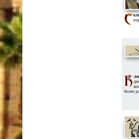
ол
пир
ле
дн
ко
более р