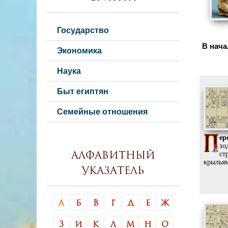
Государство
В нача
Экономика
Наука
Быт египтян
Семейные отношения
ер
зо
ст
Алфавитный
крыльям
указатель
А
Б
В
Г
Д
Е
Ж
З
И
К
Л
М
Н
О