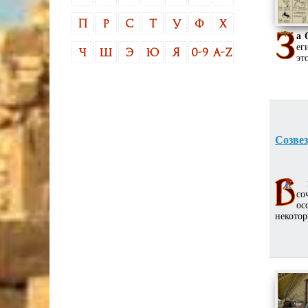
П
Р
С
Т
У
Ф
Х
а 
ег
Ч
Ш
Э
Ю
Я
0-9
A-Z
эт
Созве
со
ос
некотор