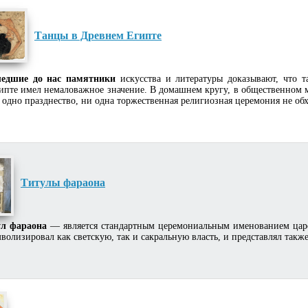
Танцы в Древнем Египте
едшие до нас памятники
искусства и литературы доказывают, что 
ипте имел немаловажное значение. В домашнем кругу, в общественном ме
 одно празднество, ни одна торжественная религиозная церемония не обх
Титулы фараона
ул фараона
— является стандартным церемониальным именованием царе
волизировал как светскую, так и сакральную власть, и представлял такж