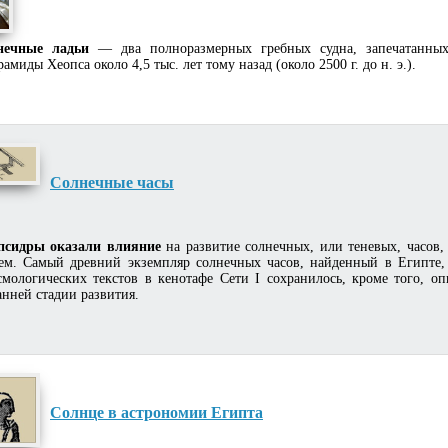
нечные ладьи
— два полноразмерных гребных судна, запечатанны
амиды Хеопса около 4,5 тыс. лет тому назад (около 2500 г. до н. э.).
Солнечные часы
псидры оказали влияние
на развитие солнечных, или теневых, часов
ем. Самый древний экземпляр солнечных часов, найденный в Египте, д
смологических текстов в кенотафе Сети I сохранилось, кроме того, оп
анней стадии развития.
Солнце в астрономии Египта