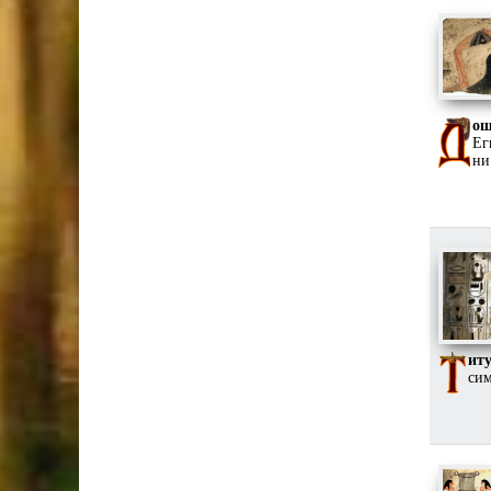
ош
Ег
ни
ит
сим