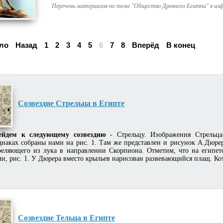
Перечень материалов по теме "Общество Древнего Египта" в ал
ло
Назад
1
2
3
4
5
6
7
8
Вперёд
В конец
Созвездие Стрельца в Египте
ейдем к следующему созвездию
- Стрельцу. Изображения Стрельца
диаках собраны нами на рис. 1. Там же представлен и рисунок А.Дюрер
реляющего из лука в направлении Скорпиона. Отметим, что на египетс
и, рис. 1. У Дюрера вместо крыльев нарисован развевающийся плащ. Кот
Созвездие Тельца в Египте