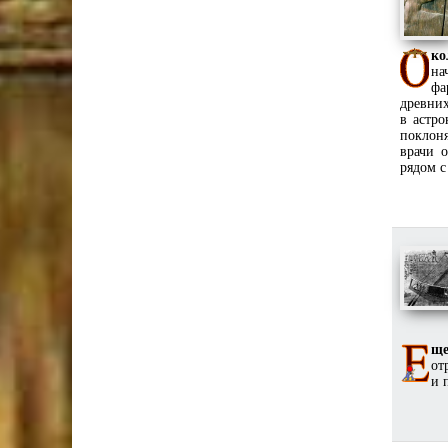
ко
на
фа
древних
в астро
поклоня
врачи 
рядом с
ще
от
и 