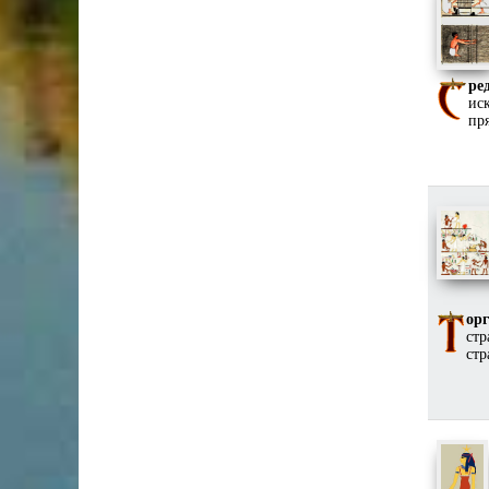
ре
ис
пр
орг
стр
стр