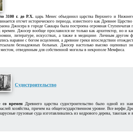
ло 3100 г. до Р.Х.
царь Менес объединил царства Верхнего и Нижнего
чинается отсчет исторического периода, известного как Древнее Царство (
раона Джосера в городе Саккара была построена огромная Ступенчатая
 времен. Джосер вообще прославился не только как архитектор, но и к
номии, литературе, искусствах, а также в медицине. Личным другом ф
лись наравне с богом исцеления, а древние греки впоследствии отожде
отсылали безнадежных больных. Джосер настолько высоко оценивал зн
 местом, отведенным для собственной могилы в некрополе Мемфиса.
Судостроительство
 со времен
Древнего царства судостроительство было одной из наи
раслей хозяйства, причем на общегосударственном уровне. Все верфи Др
парусные грузовые суда изготавливались из кедрового дерева, такелаж и