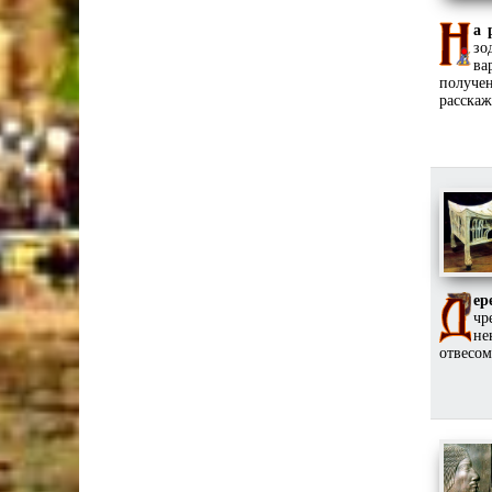
а 
зо
ва
получен
расскаж
ер
чр
не
отвесом