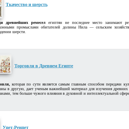
Ткачество и шерсть
ди древнейших ремесел
египтян не последнее место занимают рем
конными промыслами обитателей долины Нила — сельским хозяйство
ядении шерсти.
Торговля в Древнем Египте
овля,
которая по сути является самым главным способом передачи ку
аны в другую, дает ученым важнейший материал для изучения древних
анами, тем больше чужого влияния в духовной и интеллектуальной сфер
Упет-Ренпет