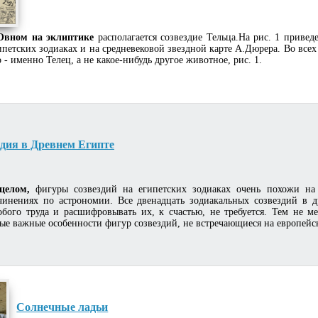
Овном на эклиптике
располагается созвездие Тельца.На рис. 1 приве
ипетских зодиаках и на средневековой звездной карте А.Дюрера. Во всех
о - именно Телец, а не какое-нибудь другое животное, рис. 1.
здия в Древнем Египте
целом,
фигуры созвездий на египетских зодиаках очень похожи на
чинениях по астрономии. Все двенадцать зодиакальных созвездий в 
обого труда и расшифровывать их, к счастью, не требуется. Тем не м
ые важные особенности фигур созвездий, не встречающиеся на европейс
Солнечные ладьи