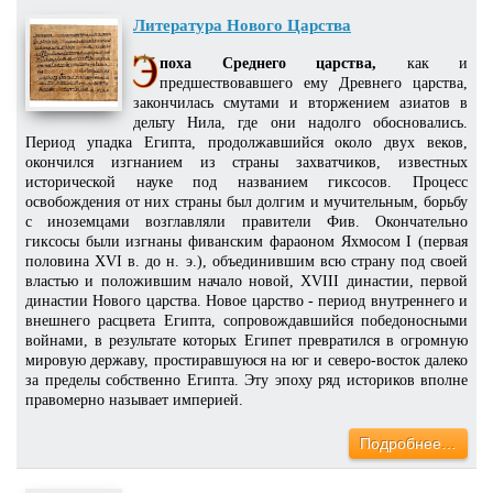
Литература Нового Царства
поха Среднего царства,
как и
предшествовавшего ему Древнего царства,
закончилась смутами и вторжением азиатов в
дельту Нила, где они надолго обосновались.
Период упадка Египта, продолжавшийся около двух веков,
окончился изгнанием из страны захватчиков, известных
исторической науке под названием гиксосов. Процесс
освобождения от них страны был долгим и мучительным, борьбу
с иноземцами возглавляли правители Фив. Окончательно
гиксосы были изгнаны фиванским фараоном Яхмосом I (первая
половина XVI в. до н. э.), объединившим всю страну под своей
властью и положившим начало новой, XVIII династии, первой
династии Нового царства. Новое царство - период внутреннего и
внешнего расцвета Египта, сопровождавшийся победоносными
войнами, в результате которых Египет превратился в огромную
мировую державу, простиравшуюся на юг и северо-восток далеко
за пределы собственно Египта. Эту эпоху ряд историков вполне
правомерно называет империей.
Подробнее…