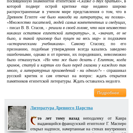
посвященную знаменитой египетской
«Сказке о двух братьях»
, в
которой подверг острой критике еще недавно широко
распространенные в ученом мире представления о том, что в
Древнем Египте
«не было никогда ни литературы, ни поэзии».
«Множество писателей, людей самых компетентных и сведущих,
- писал В. В. Стасов, -
решили в своей голове, что нам неизвестно
никаких остатков египетской литературы»
, и,
«значит, ее не
было, и такой приговор был пущен на весь мир»
и подхвачен
«историческими учебниками»
. Самому Стасову, по его
признанию, подобные утверждения всегда казались заведомо
ошибочными, однако и от причин, их породивших, невозможно
было отмахнуться.
«Но что же было делать с Египтом, когда
храмов, статуй и картин его было перед глазами у каждого так
много, а литературных произведений - ни одного?»
- спрашивал
русский критик и сам отвечал на вопрос: ждать открытия
памятников египетской литературы. Ждать оставалось недолго.
Подробнее…
Литература Древнего Царства
то лет тому назад
неподалеку от Каира
выдающийся французский египтолог Г. Масперо
открыл надписи, начертанные на стенах внутренних