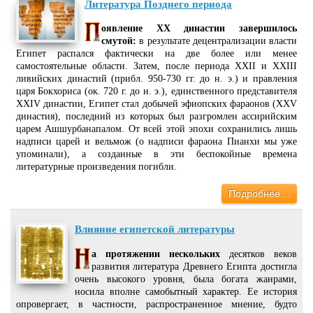
Литература Позднего периода
оявление XX династии завершилось
смутой:
в результате децентрализации власти
Египет распался фактически на две более или менее
самостоятельные области. Затем, после периода XXII и XXIII
ливийских династий (прибл. 950-730 гг. до н. э.) и правления
царя Бокхориса (ок. 720 г. до н. э.), единственного представителя
XXIV династии, Египет стал добычей эфиопских фараонов (XXV
династия), последний из которых был разгромлен ассирийским
царем Ашшурбанапалом. От всей этой эпохи сохранились лишь
надписи царей и вельмож (о надписи фараона Пианхи мы уже
упоминали), а созданные в эти беспокойные времена
литературные произведения погибли.
Подробнее…
Влияние египетской литературы
а протяжении нескольких
десятков веков
развития литература Древнего Египта достигла
очень высокого уровня, была богата жанрами,
носила вполне самобытный характер. Ее история
опровергает, в частности, распространенное мнение, будто