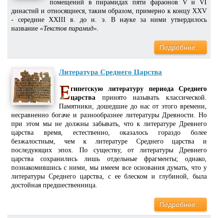
помещений в пирамидах пяти фараонов V и VI
династий и относящиеся, таким образом, примерно к концу XXV
- середине XXIII в. до н. э. В науке за ними утвердилось
название
«Текстов пирамид».
Подробнее…
Литература Среднего Царства
гипетскую литературу периода Среднего
царства
принято называть классической.
Памятники, дошедшие до нас от этого времени,
несравненно богаче и разнообразнее литературы Древности. Но
при этом мы не должны забывать, что к литературе Древнего
царства время, естественно, оказалось гораздо более
безжалостным, чем к литературе Среднего царства и
последующих эпох. По существу, от литературы Древнего
царства сохранились лишь отдельные фрагменты; однако,
познакомившись с ними, мы имеем все основания думать, что у
литературы Среднего царства, с ее блеском и глубиной, была
достойная предшественница.
Подробнее…