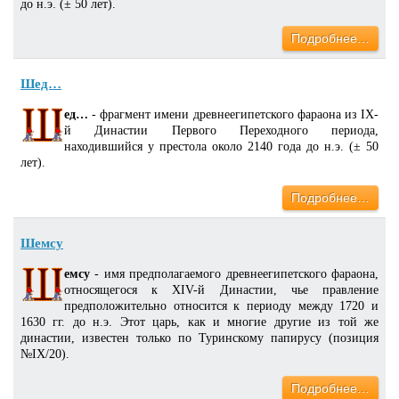
до н.э. (± 50 лет).
Подробнее…
Шед…
ед…
- фрагмент имени древнеегипетского фараона из IX-
й Династии Первого Переходного периода,
находившийся у престола около 2140 года до н.э. (± 50
лет).
Подробнее…
Шемсу
емсу
- имя предполагаемого древнеегипетского фараона,
относящегося к XIV-й Династии, чье правление
предположительно относится к периоду между 1720 и
1630 гг. до н.э. Этот царь, как и многие другие из той же
династии, известен только по Туринскому папирусу (позиция
№IX/20).
Подробнее…