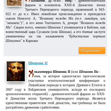
Шошенк
; др.-егип.:
ssnq
) - древнеегипетский
фараон и основатель XXII-й Династии эпохи
Третьего Переходного периода, правивший в 943-
922 гг. до н.э. Имел ливийское происхождение и приходился
сыном Нимлоту А,
"Великому вождю Ма (т.е. ливийцев, или
"мешвеш")"
, и его жене Тентшепех А, дочери
"Великого вождя
Ма"
. Скорее всего, именно Шешонк I упоминается в Библии, как
воинственный царь Сусаким (или Шишак), а его боевые заслуги
увековечены на так называемом
"Бубастиском портале
Шешонка"
в Карнаке.
Подробнее…
Шешонк II
екахеперра Шешонк II
(или
Шешонк IIа
-
имя, за которое единогласно проголосовали
участники египтологической конференции о
Ливийском периоде в истории Древнего Египта в
2007 году в Лейденском университете, исходя из последних
археологических открытий) - древнеегипетский фараон из XXII-
й Династии эпохи Третьего Переходного периода. Является
единственным правителем этой династии, чья гробница не была
разграблена древними грабителями.