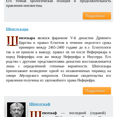
Его точная хрологическая позиция и продолжительность
правления неизвестны.
Подробнее…
Шепсескара
епсескара
являлся фараоном V-й династии Древнего
Царства и правил Египтом в течении недолгого срока
примерно между 2465-2460 годами до н.э. Египтологи
так и не пришли к выводу, правил ли он после Нефериркара и
перед Неферефра или же между Неферефра и Ниусерра. Его
родство с другими представителями династии восстанавливается
лишь с определённой степенью вероятности. Шепсескара
приписывают возведение одной из незаконченных пирамид на
севере Абусирского некрополя. Основные свидетельства его
правления получены из заупокойного храма Неферефра.
Подробнее…
Шепсескаф
епсескаф
— последний (седьмой)