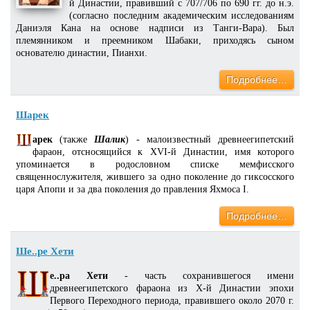
й Династии, правивший с 707/706 по 690 гг. до н.э.
(согласно последним академическим исследованиям
Даниэля Кана на основе надписи из Танги-Вара). Был
племянником и преемником Шабаки, приходясь сыном
основателю династии, Пианхи.
Подробнее…
Шарек
арек
(также
Шалик
) - малоизвестный древнеегипетский
фараон, отсносящийся к XVI-й Династии, имя которого
упоминается в родословном списке мемфисского
священнослужителя, жившего за одно поколение до гиксосского
царя Апопи и за два поколения до правления Яхмоса I.
Подробнее…
Ше..ре Хети
е..ра Хети
- часть сохранившегося имени
древнеегипетского фараона из X-й Династии эпохи
Первого Переходного периода, правившего около 2070 г.