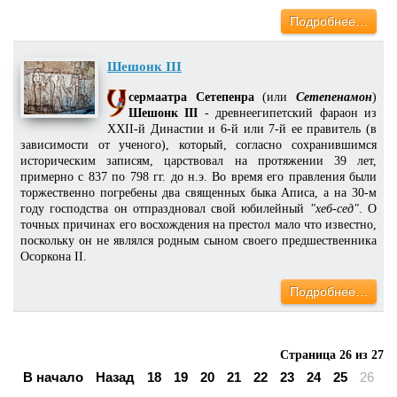
Подробнее…
Шешонк III
сермаатра Сетепенра
(или
Сетепенамон
)
Шешонк III
- древнеегипетский фараон из
XXII-й Династии и 6-й или 7-й ее правитель (в
зависимости от ученого), который, согласно сохранившимся
историческим записям, царствовал на протяжении 39 лет,
примерно с 837 по 798 гг. до н.э. Во время его правления были
торжественно погребены два священных быка Аписа, а на 30-м
году господства он отпраздновал свой юбилейный
"хеб-сед"
. О
точных причинах его восхождения на престол мало что известно,
поскольку он не являлся родным сыном своего предшественника
Осоркона II.
Подробнее…
Страница 26 из 27
В начало
Назад
18
19
20
21
22
23
24
25
26