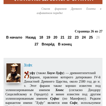
Список фараонов Древнего Египта в
алфавитном порядке
Страница 26 из 27
В начало
Назад
18
19
20
21
22
23
24
25
26
27
Вперёд
В конец
Хуфу
уфу
(также
Хнум-Хуфу
) — древнеегипетский
фараон, правление которого датировано IV-й
Династией Древнего Царства, около 2580 год до н.
э. Этот фараон также хорошо известен под
эллинизированным именем
Хеопс
(согласно Диодору
Сицилийскому и Геродоту) и менее известен под другим
эллинизированным именем
Суфис
(по Манефону). Редким
вариантом имени
"Хуфу"
является имя
Софе
, используемое