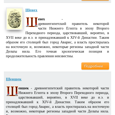
Шенех
енех
-
древнеегипетский правитель некоторой
части Нижнего Египта в эпоху Второго
Переходного периода, царствовавший, вероятно, в
XVII веке до н.э. и принадлежавший к XIV-й Династии. Таким
образом его столицей был город Аварис, а власть простиралась
на восточную и, возможно, некоторые регионы западной части
Дельты нила. Его точная хрологическая позиция и
продолжительность правления неизвестны.
Подробнее…
Шеншек
еншек
- древнеегипетский правитель некоторой части
Нижнего Египта в эпоху Второго Переходного периода,
царствовавший, вероятно, в XVII веке до н.э. и
принадлежавший к XIV-й Династии. Таким образом его
столицей был город Аварис, а власть простиралась на восточную
и, возможно, некоторые регионы западной части Дельты нила.