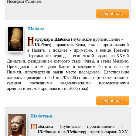
Иосифом Флавием.
Подробнее…
Шабака
еферкара Шабака
(нубийское произношение -
Шабако
) - правитель Куша, сначала проживавший
в Напате, а позднее - примерно, в конце Третьего
Переходного периода, - египетский фараон из XXV-й
Династии, резиденцией которого стали Фивы, а затем Мемфис.
Приходился сыном царю Каште и младшим братом фараону
Пианхи, впоследствии заняв место последнего. Царствование
длилось, примерно, с 721 по 707/706 гг. до н.э. (в соответствии с
самыми последними академическими исследованиями
древнеегипетской хронологии от 2006 года).
Подробнее…
Шабатака
абатака
(нубийское произношение -
Шабитко
или
Шебитку
) - третий фараон XXV-