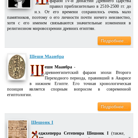
фараон IV-й династии Древнего Царства
правил приблизительно в 2510-2500 гг. до
н.э. От его времени сохранилось очень мало
памятников, поэтому о его личности почти ничего неизвестно,
хотя с его именем связываются значительные изменения в
религиозном мировоззрении древних египтян.
Подробнее…
Шеши Мааибра
еши Мааибра
-
древнеегипетский фараон эпохи Второго
Переходного периода, правивший в Аварисе
в нижнем Египте. Его точная хронологическая
позиция является спорным вопросом в современной
египтологии.
Подробнее…
Шешонк I
еджхеперра Сетепенра Шешонк I
(также,