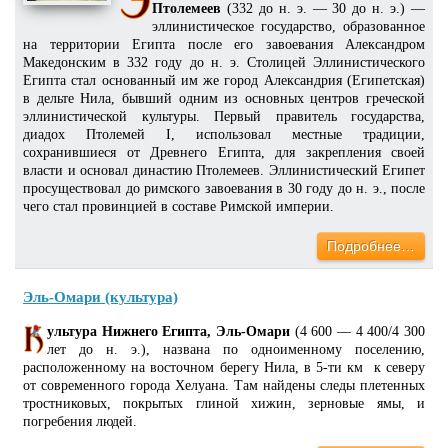
Птолемеев
(332 до н. э. — 30 до н. э.) —
эллинистическое государство, образованное
на территории Египта после его завоевания Александром
Македонским в 332 году до н. э. Столицей Эллинистического
Египта стал основанный им же город Александрия (Египетская)
в дельте Нила, бывший одним из основных центров греческой
эллинистической культуры. Первый правитель государства,
диадох Птолемей I, использовал местные традиции,
сохранившиеся от Древнего Египта, для закрепления своей
власти и основал династию Птолемеев. Эллинистический Египет
просуществовал до римского завоевания в 30 году до н. э., после
чего стал провинцией в составе Римской империи.
Подробнее…
Эль-Омари (культура)
ультура Нижнего Египта, Эль-Омари
(4 600 — 4 400/4 300
лет до н. э.), названа по одноименному поселению,
расположенному на восточном берегу Нила, в 5-ти км к северу
от современного города Хелуана. Там найдены следы плетенных
тростниковых, покрытых глиной хижин, зерновые ямы, и
погребения людей.