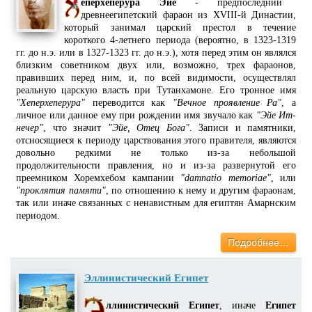
еперхеперура Эйе
- предпоследний
древнеегипетский фараон из XVIII-й Династии,
который занимал царский престол в течение
короткого 4-летнего периода (вероятно, в 1323-1319
гг. до н.э. или в 1327-1323 гг. до н.э.), хотя перед этим он являлся
близким советником двух или, возможно, трех фараонов,
правивших перед ним, и, по всей видимости, осуществлял
реальную царскую власть при Тутанхамоне. Его тронное имя
"Хеперхеперура"
переводится как
"Вечное проявление Ра"
, а
личное или данное ему при рождении имя звучало как
"Эйе Ит-
нечер"
, что значит
"Эйе, Отец Бога"
. Записи и памятники,
отсносящиеся к периоду царствования этого правителя, являются
довольно редкими не только из-за небольшой
продолжительности правления, но и из-за развернутой его
преемником Хоремхебом кампании
"damnatio memoriae"
, или
"проклятия памяти"
, по отношению к нему и другим фараонам,
так или иначе связанных с ненавистным для египтян Амарнским
периодом.
Подробнее…
Эллинистический Египет
ллинистический Египет
, иначе
Египет