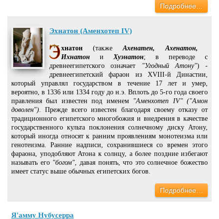
Подробнее…
Эхнатон (Аменхотеп IV)
хнатон
(также
Ахенатен, Ахенатон,
Ихнатон
и
Хуэнатон
; в переводе с
древнеегипетского означает
"Угодный Атону"
) -
древнеегипетский фараон из XVIII-й Династии,
который управлял государством в течение 17 лет и умер,
вероятно, в 1336 или 1334 году до н.э. Вплоть до 5-го года своего
правления был известен под именем
"Аменхотеп IV" ("Амон
доволен")
. Прежде всего известен благодаря своему отказу от
традиционного египетского многобожия и внедрения в качестве
государственного культа поклонения солнечному диску Атону,
который иногда относят к ранним проявлениям монотеизма или
генотеизма. Ранние надписи, сохранившиеся со времен этого
фараона, уподобляют Атона к солнцу, а более поздние избегают
называть его
"богом"
, давая понять, что это солнечное божество
имеет статус выше обычных египетских богов.
Подробнее…
Я'амму Нубусерра