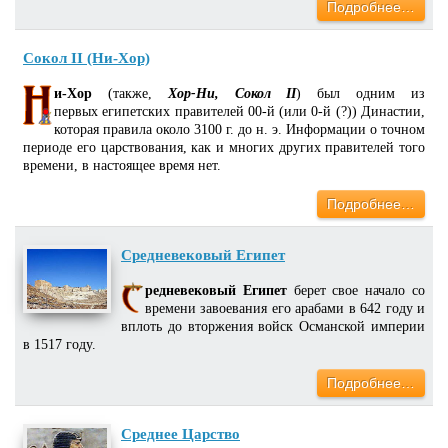
Подробнее…
Сокол II (Ни-Хор)
и-Хор
(также,
Хор-Ни, Сокол II
) был одним из
первых египетских правителей 00-й (или 0-й (?)) Династии,
которая правила около 3100 г. до н. э. Информации о точном
периоде его царствования, как и многих других правителей того
времени, в настоящее время нет.
Подробнее…
Средневековый Египет
редневековый Египет
берет свое начало со
времени завоевания его арабами в 642 году и
вплоть до вторжения войск Османской империи
в 1517 году.
Подробнее…
Среднее Царство