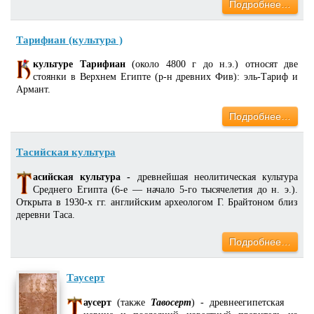
Подробнее…
Тарифиан (культура )
культуре Тарифиан
(около 4800 г до н.э.) относят две
стоянки в Верхнем Египте (р-н древних Фив): эль-Тариф и
Армант.
Подробнее…
Тасийская культура
асийская культура -
древнейшая неолитическая культура
Среднего Египта (6-е — начало 5-го тысячелетия до н. э.).
Открыта в 1930-х гг. английским археологом Г. Брайтоном близ
деревни Таса.
Подробнее…
Таусерт
аусерт
(также
Тавосерт
) - древнеегипетская