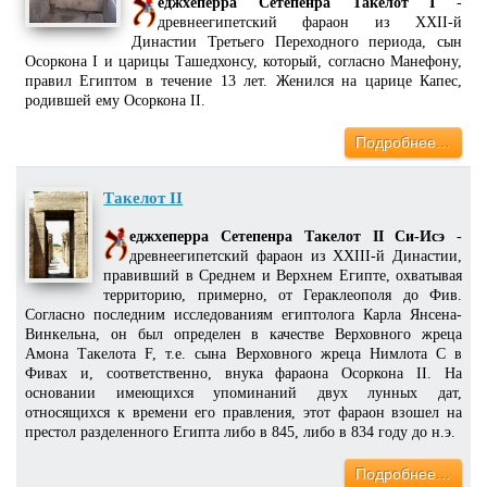
еджхеперра Сетепенра Такелот I
-
древнеегипетский фараон из XXII-й
Династии Третьего Переходного периода, сын
Осоркона I и царицы Ташедхонсу, который, согласно Манефону,
правил Египтом в течение 13 лет. Женился на царице Капес,
родившей ему Осоркона II.
Подробнее…
Такелот II
еджхеперра Сетепенра Такелот II Си-Исэ
-
древнеегипетский фараон из XXIII-й Династии,
правивший в Среднем и Верхнем Египте, охватывая
территорию, примерно, от Гераклеополя до Фив.
Согласно последним исследованиям египтолога Карла Янсена-
Винкельна, он был определен в качестве Верховного жреца
Амона Такелота F, т.е. сына Верховного жреца Нимлота С в
Фивах и, соответственно, внука фараона Осоркона II. На
основании имеющихся упоминаний двух лунных дат,
относящихся к времени его правления, этот фараон взошел на
престол разделенного Египта либо в 845, либо в 834 году до н.э.
Подробнее…