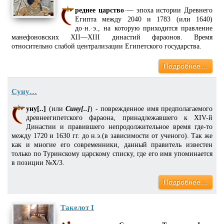
реднее царство
·— эпоха истории Древнего
Египта между 2040 и 1783 (или 1640)
до·н.·э., на которую приходится правление
манефоновских XII—XIII династий фараонов. Время
относительно слабой централизации Египетского государства.
Подробнее…
Суну…
уну[..]
(или
Сину[..]
) - поврежденное имя предполагаемого
древнеегипетского фараона, принадлежавшего к XIV-й
Династии и правившего непродолжительное время где-то
между 1720 и 1630 гг. до н.э.(в зависимости от ученого). Так же
как и многие его современники, данный правитель известен
только по Туринскому царскому списку, где его имя упоминается
в позиции №X/3.
Подробнее…
Такелот I