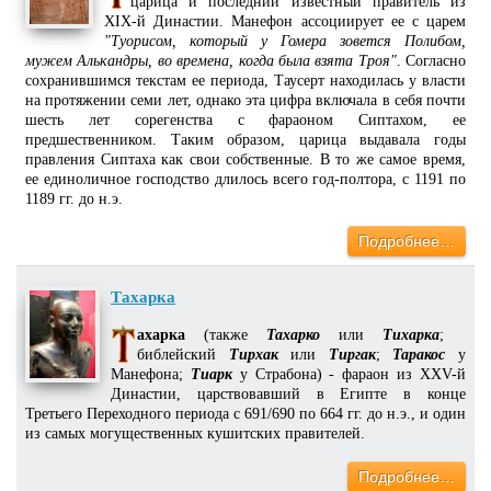
царица и последний известный правитель из
XIX-й Династии. Манефон ассоциирует ее с царем
"Туорисом, который у Гомера зовется Полибом,
мужем Алькандры, во времена, когда была взята Троя"
. Согласно
сохранившимся текстам ее периода, Таусерт находилась у власти
на протяжении семи лет, однако эта цифра включала в себя почти
шесть лет сорегенства с фараоном Сиптахом, ее
предшественником. Таким образом, царица выдавала годы
правления Сиптаха как свои собственные. В то же самое время,
ее единоличное господство длилось всего год-полтора, с 1191 по
1189 гг. до н.э.
Подробнее…
Тахарка
ахарка
(также
Тахарко
или
Тихарка
;
библейский
Тирхак
или
Тиргак
;
Таракос
у
Манефона;
Тиарк
у Страбона) - фараон из XXV-й
Династии, царствовавший в Египте в конце
Третьего Переходного периода с 691/690 по 664 гг. до н.э., и один
из самых могущественных кушитских правителей.
Подробнее…