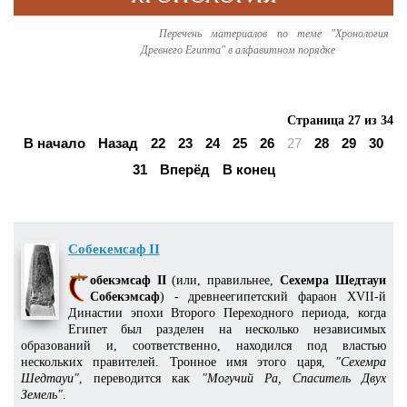
Перечень материалов по теме "Хронология
Древнего Египта" в алфавитном порядке
Страница 27 из 34
В начало
Назад
22
23
24
25
26
27
28
29
30
31
Вперёд
В конец
Собекемсаф II
обекэмсаф II
(или, правильнее,
Сехемра Шедтауи
Собекэмсаф
) - древнеегипетский фараон XVII-й
Династии эпохи Второго Переходного периода, когда
Египет был разделен на несколько независимых
образований и, соответственно, находился под властью
нескольких правителей. Тронное имя этого царя,
"Сехемра
Шедтауи"
, переводится как
"Могучий Ра, Спаситель Двух
Земель"
.