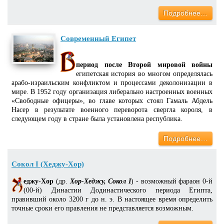
Подробнее…
Современный Египет
период после Второй мировой войны
египетская история во многом определялась
арабо-израильским конфликтом и процессами деколонизации в
мире. В 1952 году организация либерально настроенных военных
«Свободные офицеры», во главе которых стоял Гамаль Абдель
Насер в результате военного переворота свергла короля, в
следующем году в стране была установлена республика.
Подробнее…
Сокол I (Хеджу-Хор)
еджу-Хор
(др.
Хор-Хеджу, Сокол I
) - возможный фараон 0-й
(00-й) Династии Додинастического периода Египта,
правивший около 3200 г до н. э. В настоящее время определить
точные сроки его правления не представляется возможным.