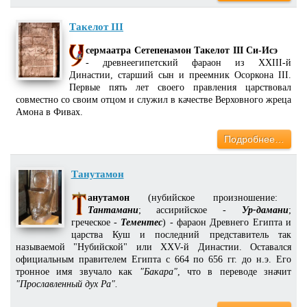
Такелот III
сермаатра Сетепенамон Такелот III Си-Исэ
- древнеегипетский фараон из XXIII-й
Династии, старший сын и преемник Осоркона III.
Первые пять лет своего правления царствовал
совместно со своим отцом и служил в качестве Верховного жреца
Амона в Фивах.
Подробнее…
Танутамон
анутамон
(нубийское произношение:
Тантамани
; ассирийское -
Ур-дамани
;
греческое -
Тементес
) - фараон Древнего Египта и
царства Куш и последний представитель так
называемой "Нубийской" или XXV-й Династии. Оставался
официальным правителем Египта с 664 по 656 гг. до н.э. Его
тронное имя звучало как
"Бакара"
, что в переводе значит
"Прославленный дух Ра".