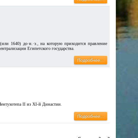
или 1640) до·н.·э., на которую приходится правление
ентрализации Египетского государства.
Подробнее…
ентухотепа II из XI-й Династии.
Подробнее…