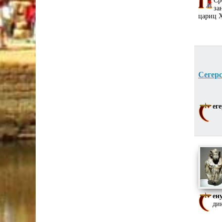
Ср
за
цариц Х
Сегер
ег
ен
ди