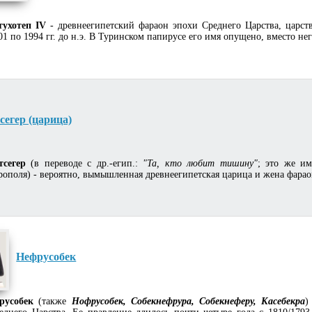
тухотеп IV
- древнеегипетский фараон эпохи Среднего Царства, царс
01 по 1994 гг. до н.э. В Туринском папирусе его имя опущено, вместо нег
егер (царица)
тсегер
(в переводе с др.-егип.:
"Та, кто любит тишину"
; это же и
рополя) - вероятно, вымышленная древнеегипетская царица и жена фараон
Нефрусобек
русобек
(также
Нофрусобек, Собекнефрура, Собекнеферу, Касебекра
)