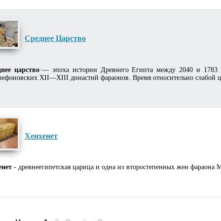
Среднее Царство
днее царство
·— эпоха истории Древнего Египта между 2040 и 1783 (
нефоновских XII—XIII династий фараонов. Время относительно слабой ц
Хенхенет
енет
- древнеегипетская царица и одна из второстепенных жен фараона М