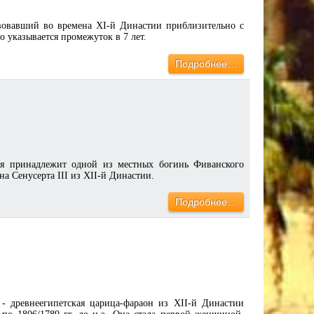
твовавший во времена XI-й Династии приблизительно с
о указывается промежуток в 7 лет.
Подробнее…
мя принадлежит одной из местных богинь Фиванского
а Сенусерта III из XII-й Династии.
Подробнее…
 - древнеегипетская царица-фараон из XII-й Династии