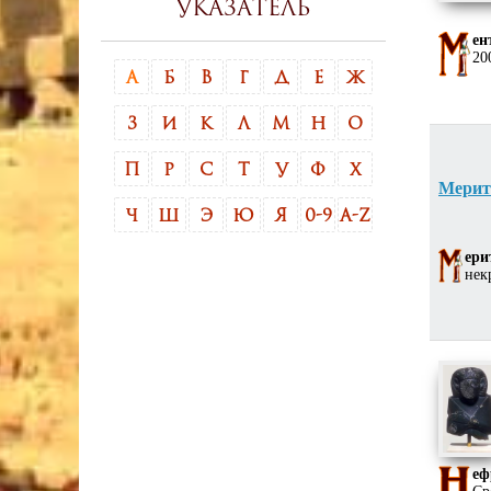
указатель
ен
20
А
Б
В
Г
Д
Е
Ж
З
И
К
Л
М
Н
О
П
Р
С
Т
У
Ф
Х
Меритс
Ч
Ш
Э
Ю
Я
0-9
A-Z
ери
нек
еф