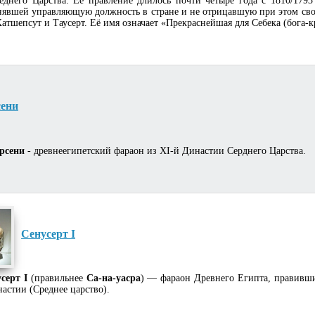
еднего Царства. Ее правление длилось почти четыре года с 1810/1793
нявшей управляющую должность в стране и не отрицавшую при этом свой
атшепсут и Таусерт. Её имя означает «Прекраснейшая для Себека (бога-к
сени
ерсени
- древнеегипетский фараон из XI-й Династии Серднего Царства.
Сенусерт I
усерт I
(правильнее
Са-на-уасра
) — фараон Древнего Египта, правивший
настии (Среднее царство).