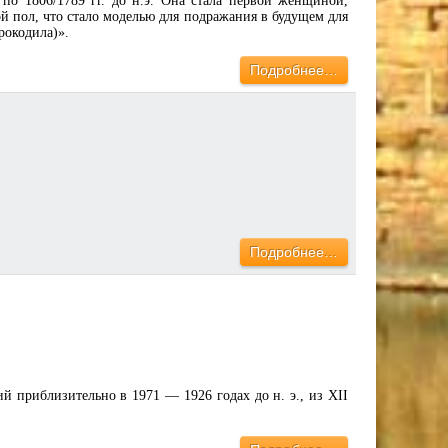
 по 1806/1789 гг. до н.э. Она стала первой женщиной,
 пол, что стало моделью для подражания в будущем для
рокодила)».
Подробнее…
Подробнее…
 приблизительно в 1971 — 1926 годах до н. э., из XII