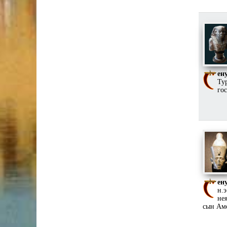
ен
Ту
го
ену
н.
не
сын Аме