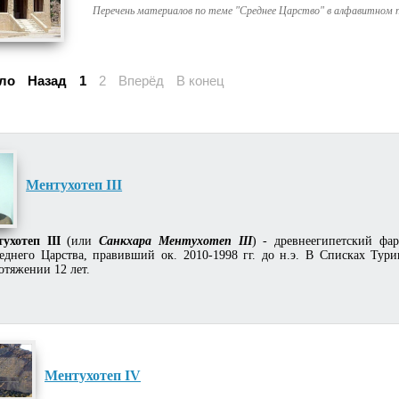
Перечень материалов по теме "Среднее Царство" в алфавитном 
ло
Назад
1
2
Вперёд
В конец
Ментухотеп III
тухотеп III
(или
Санкхара Ментухотеп III
) - древнеегипетский фа
еднего Царства, правивший ок. 2010-1998 гг. до н.э. В Списках Тури
отяжении 12 лет.
Ментухотеп IV