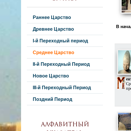
Раннее Царство
В нача
Древнее Царство
I-й Переходный период
Среднее Царство
II-й Переходный Период
Новое Царство
ен
Ср
III-й Переходный Период
пр
Поздний Период
Алфавитный