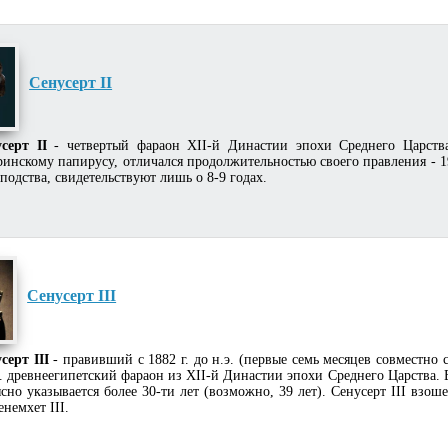
Сенусерт II
усерт II
- четвертый фараон XII-й Династии эпохи Среднего Царства,
ринскому папирусу, отличался продолжительностью своего правления - 1
сподства, свидетельствуют лишь о 8-9 годах.
Сенусерт III
серт III
- правивший с 1882 г. до н.э. (первые семь месяцев совместно 
э. древнеегипетский фараон из XII-й Династии эпохи Среднего Царства.
ясно указывается более 30-ти лет (возможно, 39 лет). Сенусерт III взош
немхет III.