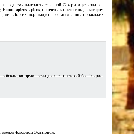
я к среднему палеолиту северной Сахары и региона гор
Homo sapiens sapiens, но очень раннего типа, в котором
льцами. До сих пор найдены остатки лишь нескольких
по бокам, которую носил древнеегипетский бог Осирис.
л введён фараоном Эхнатоном.