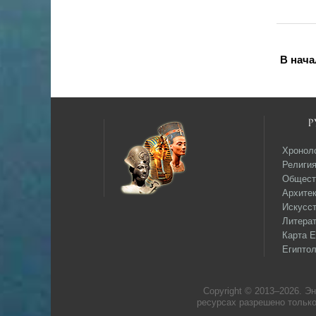
В нача
Р
Хронол
Религи
Общест
Архитек
Искусс
Литера
Карта Е
Египтол
Copyright © 2013–
2026. Э
ресурсах разрешено только