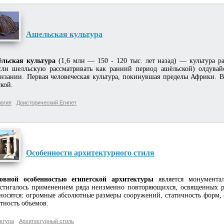
Ашельская культура
льская культура
(1,6 млн — 150 - 120 тыс. лет назад) — культура р
сли шелльскую рассматривать как ранний период ашёльской) олдува
нзании. Первая человеческая культура, покинувшая пределы Африки. В
кой.
огия
Доисторический Египет
Особенности архитектурного стиля
овной особенностью египетской архитектуры
является монумента
стигалось применением ряда неизменно повторяющихся, освященных 
носятся: огромные абсолютные размеры сооружений, статичность форм,
тность объемов.
ктура
Архитектурный стиль