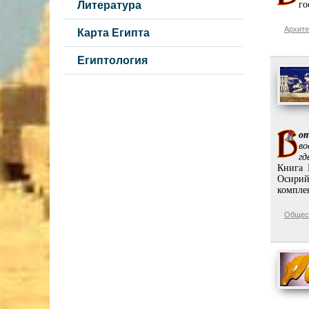
Литература
го
Архите
Карта Египта
Египтология
от
во
гд
Книга 
Осирий
комплек
Общес