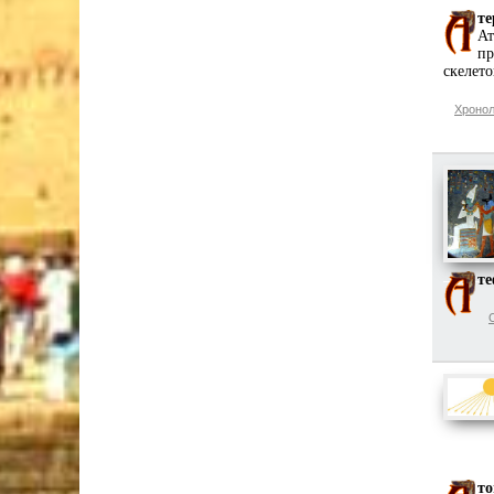
те
Ат
пр
скелето
Хронол
т
то