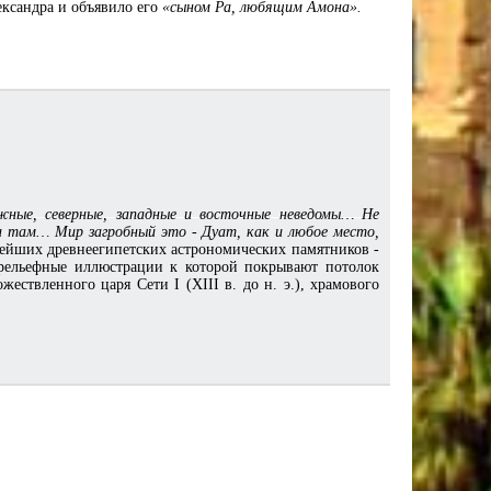
ександра и объявило его
«сыном Ра, любящим Амона».
ные, северные, западные и восточные неведомы… Не
а там… Мир загробный это - Дуат, как и любое место,
нейших древнеегипетских астрономических памятников -
 рельефные иллюстрации к которой покрывают потолок
ствленного царя Сети I (XIII в. до н. э.), храмового