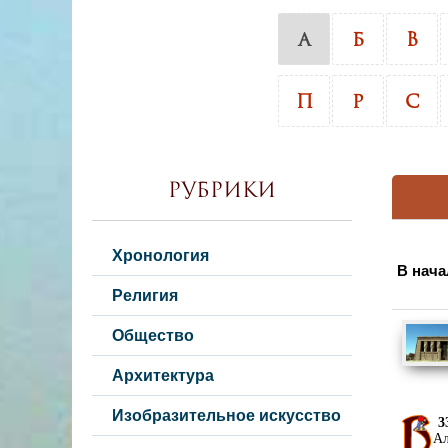
А
Б
В
П
Р
С
Рубрики
Хронология
В нача
Религия
Общество
Архитектура
Изобразительное искусство
3
Ал