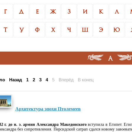
Г
Д
Е
Ж
З
И
К
Л
Т
У
Ф
Х
Ч
Ш
Э
Ю
А
ло
Назад
1
2
3
4
5
Вперёд
В конец
Архитектура эпохи Птолемеев
32 г. до н. э. армия Александра Македонского
вступила в Египет. Егип
ександра без сопротивления. Персидский сатрап сдался новому завоеват