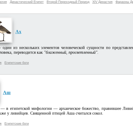
огия
Династический Египет
Второй Переходный Период
XIV Династия
Фараоны Др
Ах
 один из нескольких элементов человеческой сущности по представле
ловека, переводится как
"блаженный, просветленный".
я
Египетские боги
Аш
— в египетской мифологии — архаическое божество, правившее Ливий
кже у ливийцев. Священной птицей Аша считался сокол.
я
Египетские боги