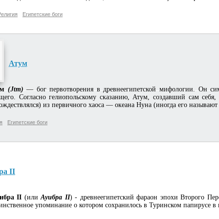
Религия
Египетские боги
Атум
ум
(Jtm)
— бог первотворения в древнеегипетской мифологии. Он сим
щего. Согласно гелиопольскому сказанию, Атум, создавший сам себя
ождествлялся) из первичного хаоса — океана Нуна (иногда его называют
я
Египетские боги
ра II
ибра II
(или
Ауибра II
) - древнеегипетский фараон эпохи Второго Пе
инственное упоминание о котором сохранилось в Туринском папирусе в