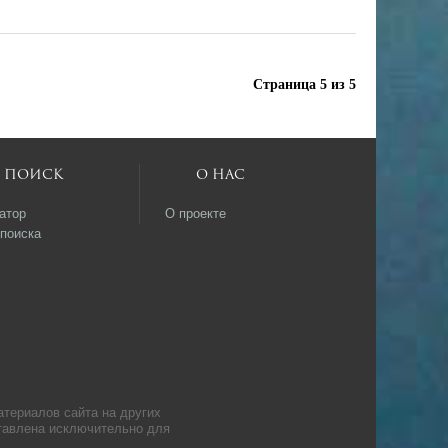
Страница 5 из 5
Поиск
О нас
атор
О проекте
поиска
атериалов сайта на других
ставлена исключительно для