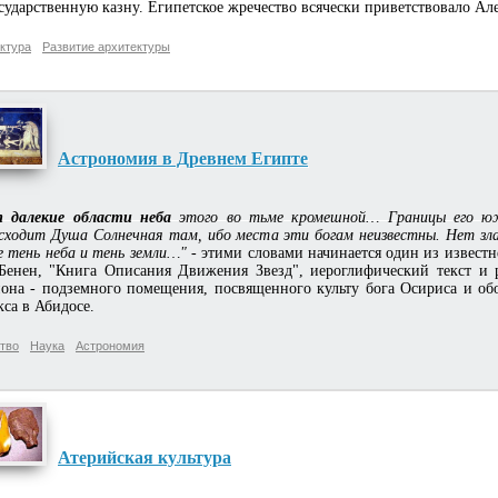
сударственную казну. Египетское жречество всячески приветствовало Ал
ктура
Развитие архитектуры
Астрономия в Древнем Египте
 далекие области неба
этого во тьме кромешной… Границы его юж
сходит Душа Солнечная там, ибо места эти богам неизвестны. Нет зл
е тень неба и тень земли…"
- этими словами начинается один из извест
Бенен, "Книга Описания Движения Звезд", иероглифический текст и
она - подземного помещения, посвященного культу бога Осириса и обоже
са в Абидосе.
тво
Наука
Астрономия
Атерийская культура