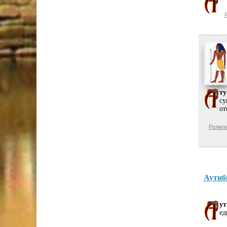
т
су
от
Религи
Аутиб
ут
ед