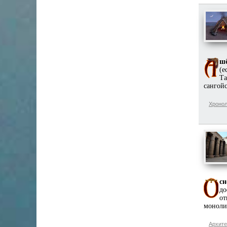
шё
(е
Та
сангойс
Хронол
сн
до
от
моноли
Архите