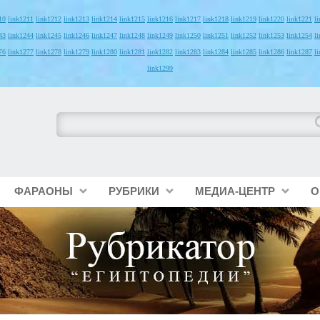
10
link1211
link1212
link1213
link1214
link1215
link1216
link1217
link1218
link1219
link1220
link1221
l
43
link1244
link1245
link1246
link1247
link1248
link1249
link1250
link1251
link1252
link1253
link1254
l
76
link1277
link1278
link1279
link1280
link1281
link1282
link1283
link1284
link1285
link1286
link1287
l
link1299
ФАРАОНЫ
РУБРИКИ
МЕДИА-ЦЕНТР
О