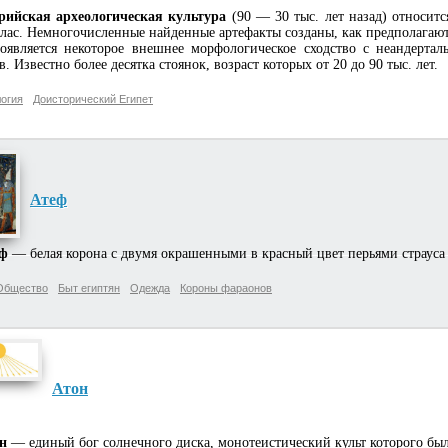
рийская археологическая культура
(90 — 30 тыс. лет назад) относитс
лас. Немногочисленные найденные артефакты созданы, как предполагают, 
оявляется некоторое внешнее морфологическое сходство с неандерта
в. Известно более десятка стоянок, возраст которых от 20 до 90 тыс. лет.
огия
Доисторический Египет
Атеф
еф
— белая корона с двумя окрашенными в красный цвет перьями страуса 
Общество
Быт египтян
Одежда
Короны фараонов
Атон
н
— единый бог солнечного диска, монотеистический культ которого бы