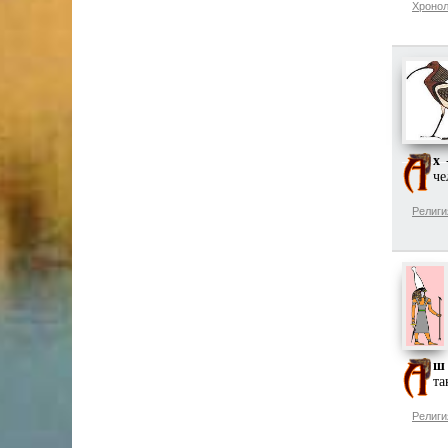
Хронол
х
-
че
Религи
ш
та
Религи