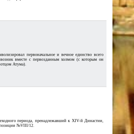
волизировал первоначальное и вечное единство всего
, возник вместе с первозданным холмом (с которым он
 отцом Атума).
реходного периода, пренадлежавший к XIV-й Династии,
 позиции №VIII/12.