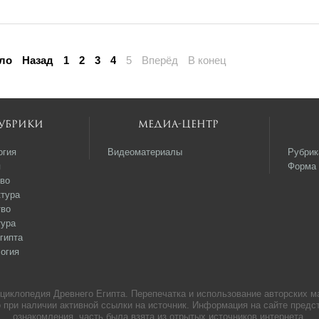
ло
Назад
1
2
3
4
5
Вперёд
В конец
убрики
Медиа-центр
огия
Видеоматериалы
Рубрик
я
Форма 
во
тура
тво
тура
гипта
огия
нциклопедия Древнего Египта. Перепечатка и использование авторских м
 при наличии активной ссылки на источник. Информация на сайте пред
ознакомления, часть была взята из отрытых источников интернета.