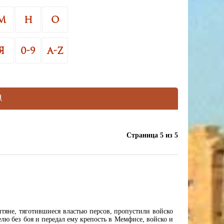
М
Н
О
Я
0-9
A-Z
Страница 5 из 5
тяне, тяготившиеся властью персов, пропустили войско
елю без боя и передал ему крепость в Мемфисе, войско и